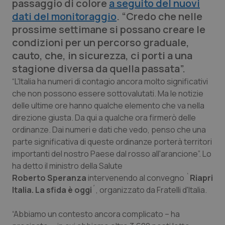
passaggio di colore
a seguito del nuovi
Calabria
Asma & BPCO
dati del monitoraggio
. “Credo che nelle
prossime settimane si possano creare le
Campania
Car-T
condizioni per un percorso graduale,
cauto, che, in sicurezza, ci porti a una
Emilia-Romagna
Colesterolo & coronaropatie
stagione diversa da quella passata”.
“L'Italia ha numeri di contagio ancora molto significativi
Friuli Venezia Giulia
Dermatite Atopica
che non possono essere sottovalutati. Ma le notizie
delle ultime ore hanno qualche elemento che va nella
Lazio
Diabete & glucometri
direzione giusta. Da qui a qualche ora firmerò delle
ordinanze. Dai numeri e dati che vedo, penso che una
Liguria
Disturbi dell’umore
parte significativa di queste ordinanze porterà territori
importanti del nostro Paese dal rosso all'arancione”. Lo
Lombardia
Dolore
ha detto il ministro della Salute
Roberto Speranza
intervenendo al convegno `
Riapri
Italia. La sfida è oggi
Marche
Donna & Salute
´, organizzato da Fratelli d'Italia.
“Abbiamo un contesto ancora complicato – ha
Molise
Epatiti