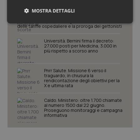
Decreto PA. Un commissario per
smaltire le scorte Covid, le liste
MOSTRA DETTAGLI
d’attesa tornano al Siveas e il
controllo sulle agende di
prenotazione passa ad Agenas. Saltano l’aumento
Necessari
Statistici
Marketing
delle tariffe ospedaliere e la proroga dei gettonisti
Università. Bernini firma il decreto:
27.000 posti per Medicina, 3.000 in
più rispetto a scorso anno
Necessari
Statistici
Marketing
Pnrr Salute. Missione 6 verso il
traguardo, in chiusura la
I cookie necessari contribuiscono a rendere fruibile il
rendicontazione degli obiettivi per la
sito web abilitandone funzionalità di base quali la
X e ultima rata
navigazione sulle pagine e l'accesso alle aree
protette del sito. Il sito web non è in grado di
funzionare correttamente senza questi cookie.
Caldo. Ministero: oltre 1.700 chiamate
al numero 1500 dal 22 giugno.
Nome
Fornitore
/
Dominio
Scaden
Proseguono monitoraggi e campagna
informativa
VISITOR_PRIVACY_METADATA
5 mesi
YouTube
settim
.youtube.com