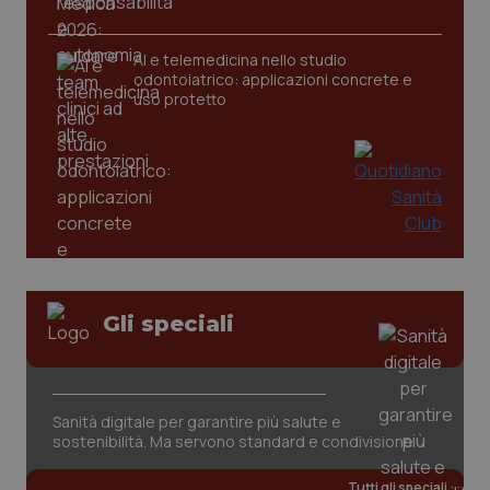
AI e telemedicina nello studio
tracking-sites-ironfish-
www.quotidianosanita.it
4
odontoiatrico: applicazioni concrete e
tracking-enable
settim
2 gior
uso protetto
tracking-sites-ironfish-
www.quotidianosanita.it
4
session-id
settim
2 gior
_ga
1 anno
Google LLC
Gli speciali
mes
.quotidianosanita.it
Sanità digitale per garantire più salute e
sostenibilità. Ma servono standard e condivisione
Tutti gli speciali