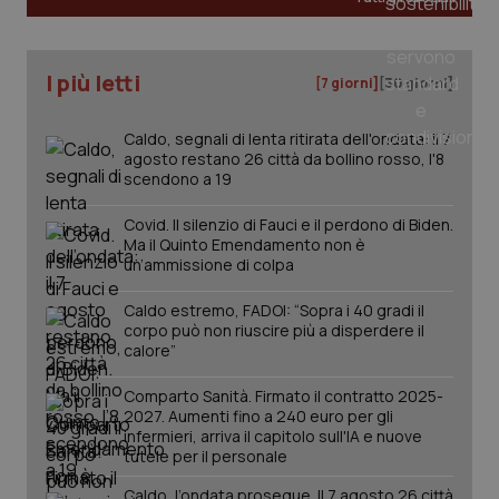
I più letti
[7 giorni]
[30 giorni]
Caldo, segnali di lenta ritirata dell'ondata: il 7
agosto restano 26 città da bollino rosso, l'8
scendono a 19
Covid. Il silenzio di Fauci e il perdono di Biden.
Ma il Quinto Emendamento non è
un’ammissione di colpa
Caldo estremo, FADOI: “Sopra i 40 gradi il
corpo può non riuscire più a disperdere il
calore”
PHPSESSID
Sessio
PHP.net
Comparto Sanità. Firmato il contratto 2025-
www.quotidianosanita.it
2027. Aumenti fino a 240 euro per gli
infermieri, arriva il capitolo sull'IA e nuove
tutele per il personale
Caldo, l’ondata prosegue. Il 7 agosto 26 città