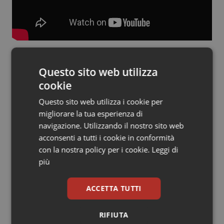
Salute orale & impianti
Sangue & coagulazione
Tiroide
Questo sito web utilizza
cookie
09 Aprile 2021
Tumore al seno
© Riproduzione riservata
Questo sito web utilizza i cookie per
migliorare la tua esperienza di
Tumore ovarico
navigazione. Utilizzando il nostro sito web
acconsenti a tutti i cookie in conformità
Tumori del Polmone & Testa Collo
con la nostra policy per i cookie.
Leggi di
più
Tumori gastrointestinali
Potrebbe interessarti in
ACCETTA TUTTI
Governo e Parlamento
Ulcera & Reflusso
RIFIUTA
Vaccini