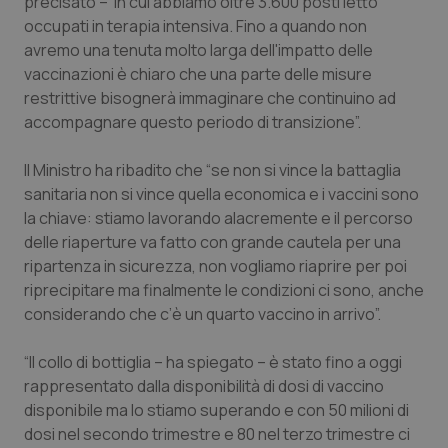
precisato – in cui abbiamo oltre 3.600 posti letto
occupati in terapia intensiva. Fino a quando non
Piemonte
HIV
avremo una tenuta molto larga dell'impatto delle
vaccinazioni è chiaro che una parte delle misure
Provincia Autonoma di Bolzano
Infezioni & Febbre
restrittive bisognerà immaginare che continuino ad
accompagnare questo periodo di transizione”.
Provincia Autonoma di Trento
Ipertensione & Scompenso
Il Ministro ha ribadito che “se non si vince la battaglia
Puglia
Malattie rare
sanitaria non si vince quella economica e i vaccini sono
la chiave: stiamo lavorando alacremente e il percorso
delle riaperture va fatto con grande cautela per una
Sardegna
Malattia di Crohn & Rettocolite Ulcerosa
ripartenza in sicurezza, non vogliamo riaprire per poi
riprecipitare ma finalmente le condizioni ci sono, anche
Sicilia
Neuroscienze & patologie neurodegenerative
considerando che c’è un quarto vaccino in arrivo”.
Toscana
Obesità
“Il collo di bottiglia – ha spiegato – è stato fino a oggi
rappresentato dalla disponibilità di dosi di vaccino
Umbria
Oftalmologia
disponibile ma lo stiamo superando e con 50 milioni di
dosi nel secondo trimestre e 80 nel terzo trimestre ci