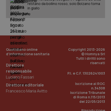
restano da bollino rosso, solo Bolzano torna
in giallo
Quotidiano online
Copyright 2013-2026
d'informazione sanitaria
© Homnya Srl
Tutti i diritti sono
riservati
_ga_KM60CM4NPH
.quotidianosanita.it
1 anno
Direttore
mes
responsabile
P.I. e C.F. 13026241003
Luciano Fassari
Iscrizione al ROC
Direttore editoriale
n.34308
Francesco Maria Avitto
Iscrizione Tribunale
di Roma n.115/2013
del 22/05/2013
Riproduzione