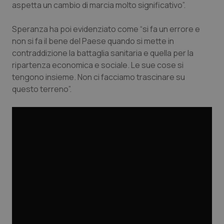
Valle D’Aosta
Oncodermatologia
aspetta un cambio di marcia molto significativo”.
Veneto
Oncoematologia
Speranza ha poi evidenziato come “si fa un errore e
non si fa il bene del Paese quando si mette in
contraddizione la battaglia sanitaria e quella per la
Oncologia & Nutrizione
ripartenza economica e sociale. Le sue cose si
tengono insieme. Non ci facciamo trascinare su
Psoriasi & pelle
questo terreno”.
Quotidiano Cardiologia
Quotidiano Chirurgia
Quotidiano Oncologia
Quotidiano Pediatria
Rene & patologie urogenitali