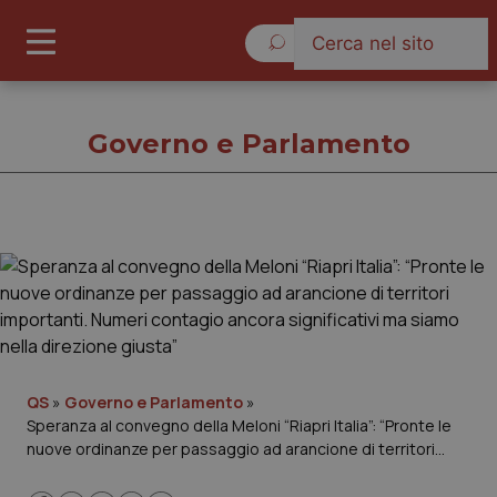
Domenica 9 Agosto 2026
Governo e Parlamento
Governo e Parlamento
Cronache
Governo e Parlamento
QS
»
Governo e Parlamento
»
Speranza al convegno della Meloni “Riapri Italia”: “Pronte le
Regioni e Asl
nuove ordinanze per passaggio ad arancione di territori
importanti. Numeri contagio ancora significativi ma siamo
Lavoro e Professioni
nella direzione giusta”