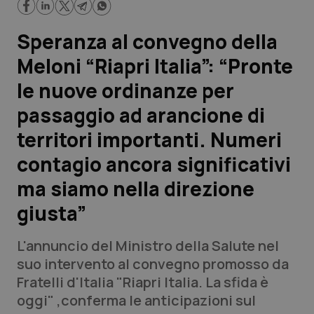
Scienza e Farmaci
Speranza al convegno della
Meloni “Riapri Italia”: “Pronte
Studi e Analisi
le nuove ordinanze per
Lettere al direttore
passaggio ad arancione di
territori importanti. Numeri
Edizioni Regionali
contagio ancora significativi
QS Pro
ma siamo nella direzione
giusta”
Professionisti Sanitari.AI
L'annuncio del Ministro della Salute nel
Abruzzo
QS Pro Gold
suo intervento al convegno promosso da
Fratelli d'Italia "Riapri Italia. La sfida è
QS Club
Newsletter
Basilicata
Artrite & artrosi
oggi" ,conferma le anticipazioni sul