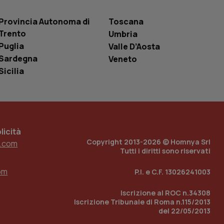
 tenere traccia
i Youtube incorporati
tics per mantenere
tore del sito web sta
Provincia Autonoma di
Toscana
ell'interfaccia di
Trento
Umbria
Puglia
Valle D’Aosta
 tenere traccia
i Youtube incorporati
Sardegna
Veneto
tore del sito web sta
ell'interfaccia di
Sicilia
 tenere traccia
r la gestione
one dell’esperienza
icità
e per abilitare il
Copyright 2013-2026 © Homnya Srl
.com
loggato con identity
Tutti i diritti sono riservati
om
P.I. e C.F. 13026241003
Iscrizione al ROC n.34308
Iscrizione Tribunale di Roma n.115/2013
del 22/05/2013