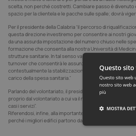
scelta, non perché costretti. Cambiare passo è divenuto og
spazio per la clientela e le pacche sulle spalle; dovrà viger
Per il presidente della Calabria “il percorso di riqualifica
questa direzione investiremo per consentire ai nostri giova
da una assurda impostazione del numero chiuso nelle speci
formazione che consenta alla nostra Università di Medicina 
strutture sanitarie. In tal senso va riscritta la convenzione
turnover che consentirà le assunzioni di circa 400 unità, me
Questo sito 
contestualmente la stabilizzazione di tanti precari che ai 
Questo sito web ut
carico della spesa sanitaria.”
nostro sito web ac
Parlando del volontariato, il presidente Oliverio ha rimarc
più
proprio dal volontariato a cui va il nostro sincero ringraz
casi i servizi”.
MOSTRA DET
Riferendosi, infine, alla importante figura professionale 
perché i migliori edifici partono da buone fondamenta”.
Neces