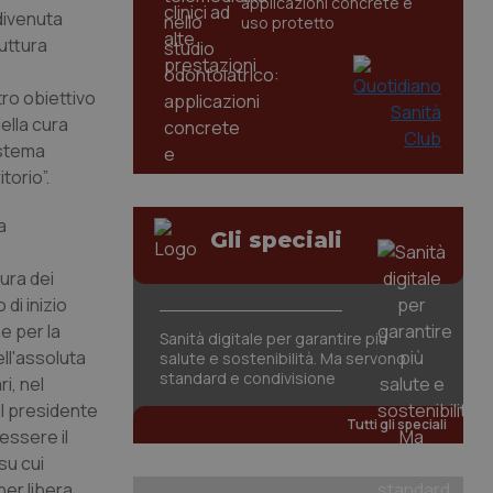
applicazioni concrete e
divenuta
uso protetto
uttura
ro obiettivo
ella cura
istema
torio”.
a
Gli speciali
ura dei
di inizio
e per la
Sanità digitale per garantire più
ell'assoluta
salute e sostenibilità. Ma servono
standard e condivisione
i, nel
il presidente
Tutti gli speciali
 essere il
su cui
per libera