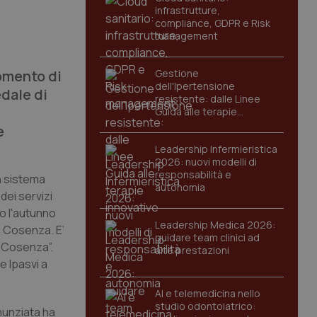
infrastrutture,
compliance, GDPR e Risk
management
momento di
Gestione
dell'Ipertensione
edale di
resistente: dalle Linee
Guida alle terapie
innovative
e
Leadership Infermieristica
2026: nuovi modelli di
responsabilità e
un sistema
autonomia
dei servizi
ro l'autunno
Leadership Medica 2026:
di Cosenza. E’
guidare team clinici ad
i Cosenza”.
alte prestazioni
e Ipasvi a
AI e telemedicina nello
studio odontoiatrico:
nunziata ha