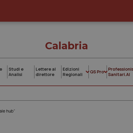
Calabria
e
Studi e
Lettere al
Edizioni
Professionis
QS Pro
Analisi
direttore
Regionali
Sanitari.AI
ale hub”