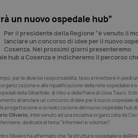
vrà un nuovo ospedale hub”
Per il presidente della Regione “è venuto il 
lanciare un concorso di idee per il nuovo osp
Cosenza. Nei prossimi giorni presenteremo
ale hub a Cosenza e indicheremo il percorso ch
ampo, per le diverse responsabilità, teso a rimettere in piedi 
rganizzazione e alla riqualificazione della rete ospedaliera e 
spedali della Sibaritide, di Vibo e della Piana di Gioia Tauro. Ent
il momento di lanciare un concorso di idee per il nuovo ospedale 
 la progettazione e la realizzazione del nuovo ospedale hub d
io Oliverio,
intervenuto ad una iniziativa organizzata da Csv 
fermiere, dedicata al tema "Infermieri e volontari".
tro Oliviero ha affermato che “la struttura ospedaliera dell'An