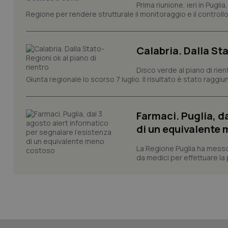
Prima riunione, ieri in Pugli
tracking-sites-ironf
Regione per rendere strutturale il monitoraggio e il controllo 
session-id
_ga
Calabria. Dalla Sta
Disco verde al piano di rie
Giunta regionale lo scorso 7 luglio. Il risultato è stato raggiu
PHPSESSID
Farmaci. Puglia, d
di un equivalente
La Regione Puglia ha messo 
da medici per effettuare la 
_ga_KM60CM4NPH
Nome
Nome