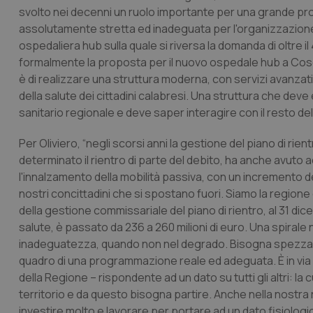
svolto nei decenni un ruolo importante per una grande prov
assolutamente stretta ed inadeguata per l'organizzazione d
ospedaliera hub sulla quale si riversa la domanda di oltre 
formalmente la proposta per il nuovo ospedale hub a Cose
è di realizzare una struttura moderna, con servizi avanzati
della salute dei cittadini calabresi. Una struttura che deve
sanitario regionale e deve saper interagire con il resto delle
Per Oliviero, “negli scorsi anni la gestione del piano di rien
determinato il rientro di parte del debito, ha anche avuto
l'innalzamento della mobilità passiva, con un incremento d
nostri concittadini che si spostano fuori. Siamo la regione ch
della gestione commissariale del piano di rientro, al 31 dic
salute, è passato da 236 a 260 milioni di euro. Una spirale 
inadeguatezza, quando non nel degrado. Bisogna spezzare q
quadro di una programmazione reale ed adeguata. È in via di 
della Regione – rispondente ad un dato su tutti gli altri: la
territorio e da questo bisogna partire. Anche nella nostra
investire molto e lavorare per portare ad un dato fisiologic