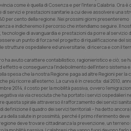
incia come è quella di Cosenza e per l'intera Calabria. Ora è 
i servizi e prestazioni sanitarie a cui deve assolvere una str
il 40 per cento della regione. Nei prossimi giorni presenteremo
nza e indicheremo il percorso che intendiamo seguire. Il nost
, tecnologie di avanguardia e prestazioni da porre al servizio d
 essere un punto di forza nel progetto di riqualificazione del s
 strutture ospedaliere ed universitarie, di ricerca e con il terri
tro ha avuto carattere contabilistico, ragionieristico e ciò, se h
 ad effetto e conseguenza l'indebolimento dell'intero sistema e
ella spesa che la nostra Regione paga ad altre Regioni per la c
e più ricorre all'esterno. La curva è in crescita: dal 2010, anno 
embre 2014, il costo per la mobilità passiva, ovvero l'emigrazion
negativa via via cresciuta che ha portato i servizi ospedalieri n
uesta spirale attraverso il rafforzamento dei servizi sanitar
definizione il quadro dei servizi territoriali – ha detto ancora 
 cura della salute in prossimità, perché il primo riferimento deve
 regione deve trovare cittadinanza la prevenzione, un terreno 
o la mobilità passiva. I calabresi che vanno fuori devono farlo 