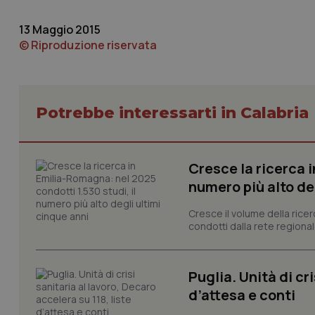
13 Maggio 2015
© Riproduzione riservata
I cookie necessari con
Potrebbe interessarti in Calabria
e l'accesso alle aree 
Nome
VISITOR_PRIVACY_
Cresce la ricerca i
numero più alto de
Cresce il volume della ricer
condotti dalla rete regionale
CookieScriptConse
Puglia. Unità di cri
tracking-sites-ironf
d’attesa e conti
tracking-enable