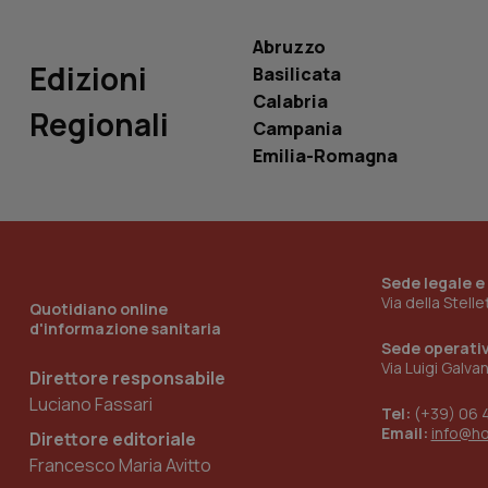
VISITOR_INFO1_LIV
_ga_0VMQEQKQ1N
Abruzzo
Edizioni
Basilicata
Calabria
__Secure-YNID
Regionali
Campania
Emilia-Romagna
YSC
__Secure-
ROLLOUT_TOKEN
Sede legale e
Via della Stell
tracking-sites-
Quotidiano online
ironfish-tracking-
d'informazione sanitaria
named-enable
Sede operati
Via Luigi Galva
Direttore responsabile
Luciano Fassari
Tel:
(+39) 06 
Email:
info@h
Direttore editoriale
Francesco Maria Avitto