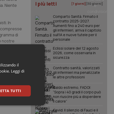
I più letti
[7 giorni]
[30 giorni]
ia. Niente
Comparto Sanità. Firmato il
contratto 2025-2027.
sti. In
Aumenti fino a 240 euro per
ggi compresse
gli infermieri, arriva il capitolo
ogramma di
sull'IA e nuove tutele per il
personale
le nostre
co del
Eclissi solare del 12 agosto
e di avviare
2026, come osservarla in
sicurezza
rché già a
ilizzando il
Contratto sanità, valorizzati
cookie.
Leggi di
gli infermieri ma penalizzate
to svolto
le altre professioni
tire in molti
Caldo estremo, FADOI:
ETTA TUTTI
“Sopra i 40 gradi il corpo può
tante,
non riuscire più a disperdere
il calore”
keting
Covid. Il silenzio di Fauci e il