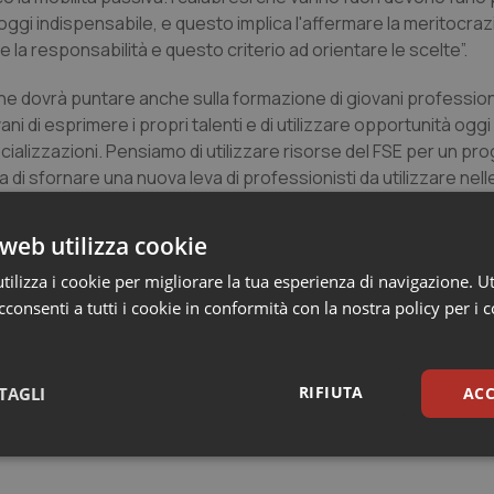
gi indispensabile, e questo implica l'affermare la meritocraz
e la responsabilità e questo criterio ad orientare le scelte”.
zione dovrà puntare anche sulla formazione di giovani professioni
ni di esprimere i propri talenti e di utilizzare opportunità o
alizzazioni. Pensiamo di utilizzare risorse del FSE per un pr
di sfornare una nuova leva di professionisti da utilizzare nel
 fra la Regione e l'Università, relativa alla formazione. Lo sbloc
dici, infermieri e operatori sanitari e tecnici, permetterà anch
web utilizza cookie
fini della aggiuntività del personale necessario non inciderà pe
ilizza i cookie per migliorare la tua esperienza di navigazione. Ut
consenti a tutti i cookie in conformità con la nostra policy per i 
ato come “in questi anni un ruolo importante di supplenza è sta
iamento perché ha il merito di aver concorso attivamente a garan
RIFIUTA
TAGLI
ACC
dell'infermiere ha stimato come questa dia “un contributo impor
sari
Statistici
Mar