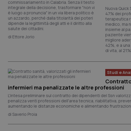
commissariamento in Calabria. Senza il testo
integrale della decisione, trasformare "non vi
CookieScriptConse
Nuova Quick S
è luogo a pronuncia" in un via libera politico è
47% dei profe
un azzardo, perché dalla titolarità dei poteri
terapeutica r
dipende la legittimità degli atti e il diritto alla
medico, ma ne
salute dei cittadini.
insieme al pa
tracking-sites-ironf
paziente vie
Ettore Jorio
tracking-enable
migliore ader
42%, e a una
tracking-sites-ironf
di vita, al 21%
session-id
_ga
Studi e Anal
Contratto 
infermieri ma penalizzate le altre professioni
L'intesa preliminare sul contratto dei dipendenti del Ssn valoriz
penalizza venti professioni dell'area tecnica, riabilitativa, preve
aumentando le distanze economiche e alimentando frustrazione
PHPSESSID
Saverio Proia