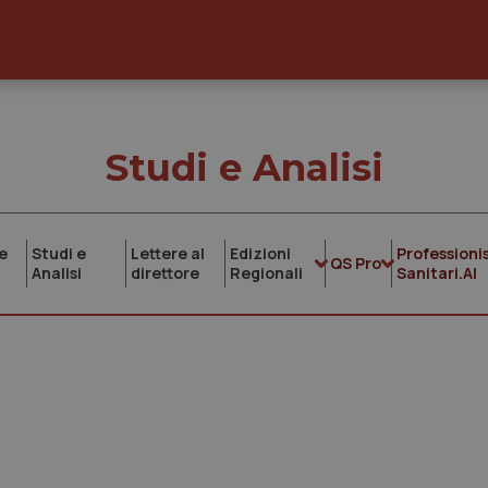
Studi e Analisi
e
Studi e
Lettere al
Edizioni
Professionis
QS Pro
Analisi
direttore
Regionali
Sanitari.AI