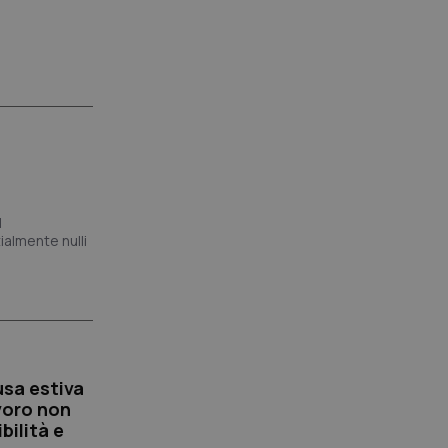
l
almente nulli
usa estiva
avoro non
bilità e