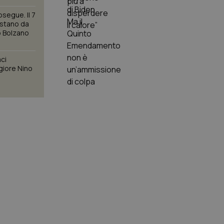
osegue. Il 7
estano da
o Bolzano
aci
giore Nino
a