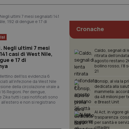
Cronache
isi
. Negli ultimi 7 mesi
Caldo, segnali di 
141 casi di West Nile,
ritirata dell’ondata:
gue e 17 di
agosto restano 26
nya
bollino rosso, l’8
21
lettino dell’Iss evidenzia 6
Consip, al via la p
iati all’infezione da West Nile
dedicata alla salu
nsione della circolazione virale a
mammella: accor
i 16 Regioni. Per dengue,
da 48 milioni per 
Zika tutti i casi notificati sono
e Breast Unit
i all’estero e non si registrano
AI Act, in vigore gl
trasparenza: cos
per sanità e servizi
cittadini