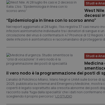
Studi e Anal
West Nile.
_ga_KM60CM4NPH
decessi in 
“Epidemiologia in linea con lo scorso anno”
Nel report aggiornato al 28 luglio, l'Iss registra 37 casi neuro-inv
infezioni asintomatiche individuate tra i donatori di sangue e u
Nome
Nome
circolazione del virus è confermata in 47 Province di 12 Regioni.
VISITOR_INFO1_LIV
delle infezioni è asintomatico e raccomandano di proteggersi da
_ga_0VMQEQKQ1N
Studi e Anal
__Secure-YNID
Medicina 
smentisce 
il vero nodo è la programmazione dei posti di s
YSC
L'analisi di Policlinico Milano, Mario Negri e UniMi sulle borse di 
2025, pubblicata su
Internal and Emergency Medicine
, mostra 
coperti è legato soprattutto alla crescita abnorme dei posti dispo
__Secure-
racconto sulla 'fuga dalla specialità' che i dati non confermano ri
ROLLOUT_TOKEN
scegliendo il proprio percorso”.
LO STUDIO
tracking-sites-