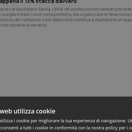
appena il 13% stacca davvero
urvey di Quotidiano Sanità. L’84% dei professionisti sanitari preved
% sceglie il mare come meta preferita. Ma organizzare le ferie resta dif
ranza del campione e più della metà continua a mantenere un leg
anche durante la vacanza.
web utilizza cookie
Studi e Analisi
ti.
La sanità cala
ilizza i cookie per migliorare la tua esperienza di navigazione. Ut
provvediment
consenti a tutti i cookie in conformità con la nostra policy per i 
i per
visto. Ecco p