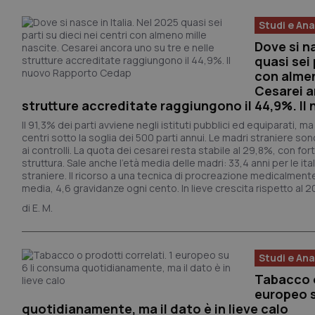
Studi e Anal
Dove si na
quasi sei 
con almen
Cesarei a
strutture accreditate raggiungono il 44,9%. I
Il 91,3% dei parti avviene negli istituti pubblici ed equiparati, m
centri sotto la soglia dei 500 parti annui. Le madri straniere so
ai controlli. La quota dei cesarei resta stabile al 29,8%, con fort
struttura.
Sale anche l’età media delle madri: 33,4 anni per le ital
straniere.
Il ricorso a una tecnica di procreazione medicalmente
media, 4,6 gravidanze ogni cento. In lieve crescita rispetto al 
E. M.
Studi e Anal
Tabacco o
europeo s
quotidianamente, ma il dato è in lieve calo