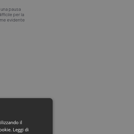
e una pausa
ficile per la
ame evidente
brese e il
ilizzando il
o senza
cookie.
Leggi di
erché