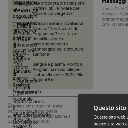
messaggi 
loro proposta di risoluzione.
Zaffini (FdI): “Rinviare per
Nuova Quick S
trovare convergenza”
estiva e il 52
grande maggio
Edilizia sanitaria. Schillaci al
con il lavoro 
Cipess: “Con Accordi di
Programma 7 miliardi per
riqualificazione e
ammodernamento
tecnologico delle strutture
sanitarie”
Sangue e plasma. Pronto il
Programma nazionale per
l’autosufficienza 2026. Alle
Regioni 6 mln
Questo sito 
Studi e Analisi
Donazioni e trapian
Questo sito web ut
Italia seconda tra i
nostro sito web ac
grandi paesi europe