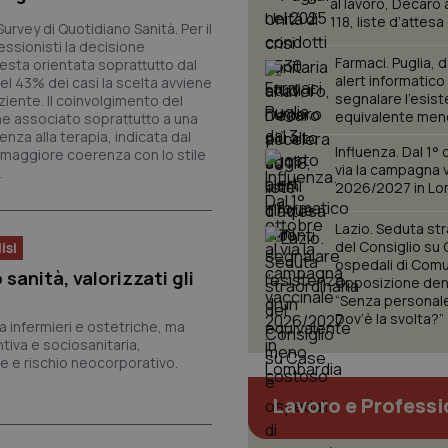
al lavoro, Decaro
118, liste d’attesa
nt
urvey di Quotidiano Sanità. Per il
5 mesi 3
Questo cookie viene utilizzato da
CookieScript
settimane
Script.com per ricordare le pref
www.quotidianosanita.it
ssionisti la decisione
sui cookie dei visitatori. È neces
Farmaci. Puglia, 
esta orientata soprattutto dal
dei cookie di Cookie-Script.com 
alert informatico
l 43% dei casi la scelta avviene
correttamente.
segnalare l’esist
ziente. Il coinvolgimento del
ish-
www.quotidianosanita.it
4
Questo cookie è impostato dall'a
equivalente men
ne associato soprattutto a una
settimane
abilitare il sistema di tracking a
enza alla terapia, indicata dal
2 giorni
Influenza. Dal 1° 
 maggiore coerenza con lo stile
via la campagna 
ish-
www.quotidianosanita.it
4
Questo cookie è impostato dall'a
.
settimane
assegnare un identificatore generi
2026/2027 in Lo
2 giorni
1 anno 1
Questo nome di cookie è associa
Google LLC
Lazio. Seduta str
mese
Universal Analytics, che è un a
.quotidianosanita.it
del Consiglio su
isi
significativo del servizio di ana
ospedali di Comu
utilizzato da Google. Questo cook
sanità, valorizzati gli
Opposizione den
per distinguere utenti unici as
generato in modo casuale come i
“Senza personale 
cliente. È incluso in ogni richiest
Dov’è la svolta?”
sito e utilizzato per calcolare i dat
za infermieri e ostetriche, ma
sessioni e campagne per i rapporti 
ntiva e sociosanitaria,
 e rischio neocorporativo.
Sessione
Cookie generato da applicazioni 
PHP.net
linguaggio PHP. Si tratta di un id
www.quotidianosanita.it
generico utilizzato per mantenere 
Lavoro e Professi
sessione utente. Normalmente 
generato in modo casuale, il mod
utilizzato può essere specifico pe