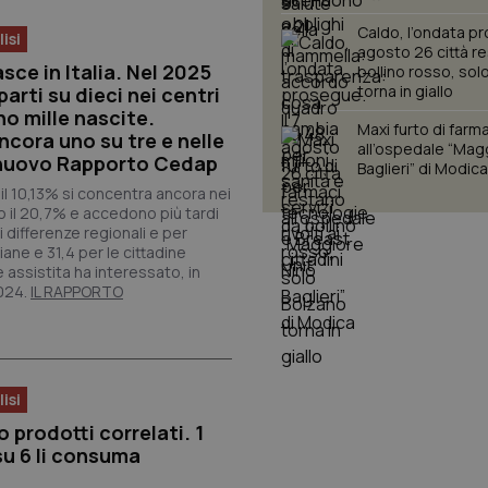
Caldo, l’ondata pr
isi
agosto 26 città r
sce in Italia. Nel 2025
bollino rosso, sol
torna in giallo
parti su dieci nei centri
o mille nascite.
Maxi furto di farm
ncora uno su tre e nelle
all’ospedale “Mag
l nuovo Rapporto Cedap
Baglieri” di Modic
a il 10,13% si concentra ancora nei
no il 20,7% e accedono più tardi
i differenze regionali e per
iane e 31,4 per le cittadine
 assistita ha interessato, in
2024.
IL RAPPORTO
isi
 prodotti correlati. 1
u 6 li consuma