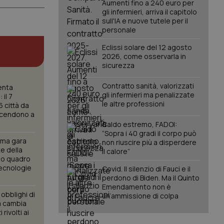
Aumenti fino a 240 euro per
gli infermieri, arriva il capitolo
sull'IA e nuove tutele per il
personale
Eclissi solare del 12 agosto
2026, come osservarla in
sicurezza
Contratto sanità, valorizzati
lenta
gli infermieri ma penalizzate
 il 7
le altre professioni
 città da
 scendono a
Caldo estremo, FADOI:
“Sopra i 40 gradi il corpo può
rima gara
non riuscire più a disperdere
te della
il calore”
do quadro
tecnologie
Covid. Il silenzio di Fauci e il
perdono di Biden. Ma il Quinto
Emendamento non è
i obblighi di
un’ammissione di colpa
a cambia
 rivolti ai