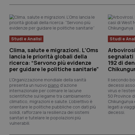
Studi e Analisi
Studi e Anal
Clima, salute e migrazioni. L’Oms
Arbovirosi
lancia le priorità globali della
segnalati 
ricerca: “Servono più evidenze
192 di den
per guidare le politiche sanitarie”
Chikungu
L’Organizzazione mondiale della sanità
Il secondo bol
presenta un nuovo
piano
d’azione
decessi assoc
internazionale per colmare le lacune
virus e l’este
scientifiche sul legame tra cambiamento
50 Province d
climatico, migrazioni e salute. L’obiettivo è
Chikungunya e 
orientare le politiche pubbliche con dati più
legati a viagg
solidi, rafforzare la resilienza dei sistemi
decessi.
sanitari e tutelare le popolazioni più
vulnerabili.