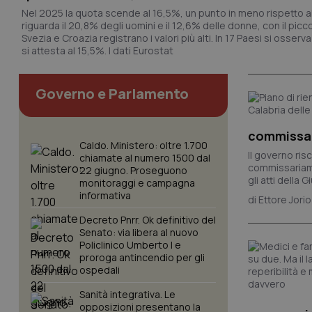
Nel 2025 la quota scende al 16,5%, un punto in meno rispetto a
riguarda il 20,8% degli uomini e il 12,6% delle donne, con il picco t
Svezia e Croazia registrano i valori più alti. In 17 Paesi si osserva
si attesta al 15,5%. I dati Eurostat
Governo e Parlamento
commissar
Caldo. Ministero: oltre 1.700
Il governo ris
chiamate al numero 1500 dal
commissariame
22 giugno. Proseguono
gli atti della G
monitoraggi e campagna
informativa
Ettore Jorio
Decreto Pnrr. Ok definitivo del
Senato: via libera al nuovo
Policlinico Umberto I e
proroga antincendio per gli
ospedali
Sanità integrativa. Le
opposizioni presentano la