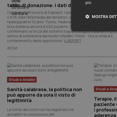
più
tasso di donazione. I dati definitivi Cnt 2025
Confermato il record di trapianti, l’anno scorso ne sono stati rea
MOSTRA DET
4.678. Sale l’età media dei donatori, i prelievi di organi sugli over
raddoppiati in 10 anni. Torino, Padova e Bari i centri con più interv
lista d’attesa ancora 8.400 pazienti. Schillaci: “Risultati che
confermano la forza del sistema trapiantologico italiano e il pr
Neces
senso di solidarietà dei nostri cittadini”. Fetrin:
“Ora la sfida è il
contenimento della opposizioni
”
IL REPORT
E.M.
I cookie necessari con
Studi e Analisi
e l'accesso alle aree 
Sanità calabrese, la politica non
Studi e Anal
Nome
può apporre da sola il visto di
Terapie, i
VISITOR_PRIVACY_
legittimità
paziente v
i professi
La Corte dei conti non ha registrato né
annullato la cessazione del
aderenza 