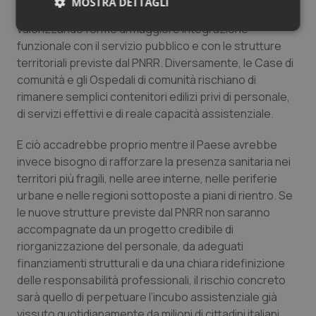
MOSTRA DETTAGLI
rapporto di lavoro dei professionisti territoriali,
valorizzando forme di maggiore integrazione
Necessari
Statistici
Marketing
funzionale con il servizio pubblico e con le strutture
territoriali previste dal PNRR. Diversamente, le Case di
comunità e gli Ospedali di comunità rischiano di
rimanere semplici contenitori edilizi privi di personale,
di servizi effettivi e di reale capacità assistenziale.
Necessari
Statistici
Marketing
E ciò accadrebbe proprio mentre il Paese avrebbe
I cookie necessari contribuiscono a rendere fruibile il
invece bisogno di rafforzare la presenza sanitaria nei
sito web abilitandone funzionalità di base quali la
territori più fragili, nelle aree interne, nelle periferie
navigazione sulle pagine e l'accesso alle aree
protette del sito. Il sito web non è in grado di
urbane e nelle regioni sottoposte a piani di rientro. Se
funzionare correttamente senza questi cookie.
le nuove strutture previste dal PNRR non saranno
Nome
Fornitore
/
Dominio
Scaden
accompagnate da un progetto credibile di
riorganizzazione del personale, da adeguati
VISITOR_PRIVACY_METADATA
5 mesi
YouTube
settim
.youtube.com
finanziamenti strutturali e da una chiara ridefinizione
delle responsabilità professionali, il rischio concreto
sarà quello di perpetuare l’incubo assistenziale già
vissuto quotidianamente da milioni di cittadini italiani.