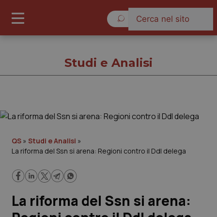
Lunedì 10 Agosto 2026
Studi e Analisi
Studi e Analisi
Cronache
QS
»
Studi e Analisi
»
La riforma del Ssn si arena: Regioni contro il Ddl delega
Governo e Parlamento
Regioni e Asl
La riforma del Ssn si arena:
Lavoro e Professioni