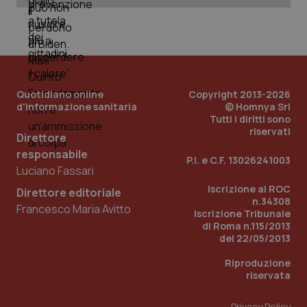
uti
nuo
ver
dell
You
YSC
Sessione
Que
Google LLC
imp
.youtube.com
You
ten
Quotidiano online
Copyright 2013-2026
vis
d'informazione sanitaria
© Homnya Srl
vid
Tutti i diritti sono
__Secure-
.youtube.com
5 mesi 4
Que
riservati
Direttore
ROLLOUT_TOKEN
settimane
imp
You
responsabile
ges
P.I. e C.F. 13026241003
del
Luciano Fassari
e d
per
Iscrizione al ROC
Direttore editoriale
del
n.34308
ute
Francesco Maria Avitto
Iscrizione Tribunale
di Roma n.115/2013
tracking-sites-
www.quotidianosanita.it
4
Que
ironfish-tracking-
settimane
imp
del 22/05/2013
named-enable
2 giorni
dal
per 
Riproduzione
sis
sol
riservata
ute
ide
Wel
Privacy Policy