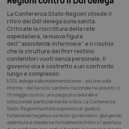
Regioni contro il Ddl delega
La Conferenza Stato-Regioni chiede il
Scienza e Farmaci
ritiro del Ddl delega sulla sanità.
Criticate la riscrittura della rete
Studi e Analisi
ospedaliera, la nuova figura
dell'"assistente infermiere" e il rischio
Lettere al direttore
che le strutture del Pnrr restino
contenitori vuoti senza personale. Il
Edizioni Regionali
governo ora è costretto a un confronto
lungo e complesso.
QS Pro
Il DDL delega sulla implementazione – più che sulla
riforma – del Servizio sanitario nazionale ha assunto, il
Professionisti Sanitari.AI
19 maggio scorso, una piega procedurale e
istituzionale particolarmente critica. La Conferenza
Abruzzo
QS Pro Gold
Stato-Regioni ha infatti espresso un giudizio
fortemente negativo sul testo governativo, giungendo
QS Club
Newsletter
Basilicata
Artrite & artrosi
addirittura a chiederne formalmente il ritiro e l’apertura