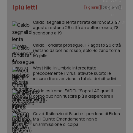
Nome
Fornitore
/
Dominio
Scadenza
Des
_ga_0VMQEQKQ1N
.quotidianosanita.it
1 anno 1
Questo
I più letti
[7 giorni]
[30 giorni]
mese
cookie
VISITOR_INFO1_LIVE
5 mesi 4
Que
Google LLC
viene
settimane
imp
.youtube.com
utilizzato
You
da Google
Caldo, segnali di lenta ritirata dell'ondata: il 7
ten
Analytics
pre
agosto restano 26 città da bollino rosso, l'8
per
del
scendono a 19
mantener
vid
lo stato
inco
della
può
Caldo, l’ondata prosegue. Il 7 agosto 26 città
sessione.
det
restano da bollino rosso, solo Bolzano torna
vis
web
in giallo
uti
nuo
West Nile. In Umbria intercettato
ver
dell
precocemente il virus, attivate subito le
You
misure di prevenzione a tutela dei cittadini
__Secure-YNID
.youtube.com
5 mesi 4
Que
settimane
imp
Caldo estremo, FADOI: “Sopra i 40 gradi il
You
corpo può non riuscire più a disperdere il
ten
calore”
pre
del
vid
Covid. Il silenzio di Fauci e il perdono di Biden.
inco
può
Ma il Quinto Emendamento non è
det
un’ammissione di colpa
vis
web