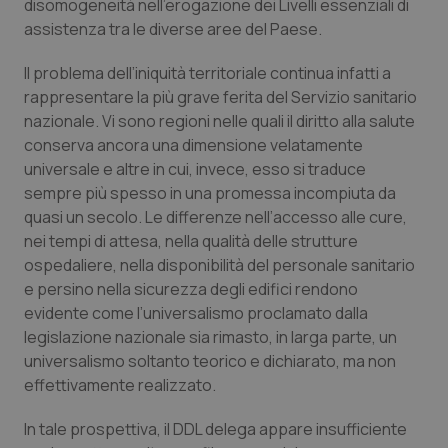
disomogeneità nell’erogazione dei Livelli essenziali di
assistenza tra le diverse aree del Paese.
Piemonte
HIV
Il problema dell’iniquità territoriale continua infatti a
Provincia Autonoma di Bolzano
Infezioni & Febbre
rappresentare la più grave ferita del Servizio sanitario
nazionale. Vi sono regioni nelle quali il diritto alla salute
Provincia Autonoma di Trento
Ipertensione & Scompenso
conserva ancora una dimensione velatamente
universale e altre in cui, invece, esso si traduce
Puglia
Malattie rare
sempre più spesso in una promessa incompiuta da
quasi un secolo. Le differenze nell’accesso alle cure,
nei tempi di attesa, nella qualità delle strutture
Sardegna
Malattia di Crohn & Rettocolite Ulcerosa
ospedaliere, nella disponibilità del personale sanitario
e persino nella sicurezza degli edifici rendono
Sicilia
Neuroscienze & patologie neurodegenerative
evidente come l’universalismo proclamato dalla
legislazione nazionale sia rimasto, in larga parte, un
Toscana
Obesità
universalismo soltanto teorico e dichiarato, ma non
effettivamente realizzato.
Umbria
Oftalmologia
In tale prospettiva, il DDL delega appare insufficiente