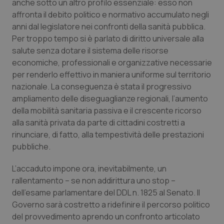
Valle D’Aosta
Oncodermatologia
anche sotto un altro profilo essenziale: esso non
affronta il debito politico e normativo accumulato negli
anni dal legislatore nei confronti della sanità pubblica.
Veneto
Oncoematologia
Per troppo tempo si è parlato di diritto universale alla
salute senza dotare il sistema delle risorse
Oncologia & Nutrizione
economiche, professionali e organizzative necessarie
per renderlo effettivo in maniera uniforme sul territorio
Psoriasi & pelle
nazionale. La conseguenza è stata il progressivo
ampliamento delle diseguaglianze regionali, l’aumento
Quotidiano Cardiologia
della mobilità sanitaria passiva e il crescente ricorso
alla sanità privata da parte di cittadini costretti a
Quotidiano Chirurgia
rinunciare, di fatto, alla tempestività delle prestazioni
pubbliche.
Quotidiano Oncologia
L’accaduto impone ora, inevitabilmente, un
rallentamento – se non addirittura uno stop –
Quotidiano Pediatria
dell’esame parlamentare del DDL n. 1825 al Senato. Il
Governo sarà costretto a ridefinire il percorso politico
Rene & patologie urogenitali
del provvedimento aprendo un confronto articolato