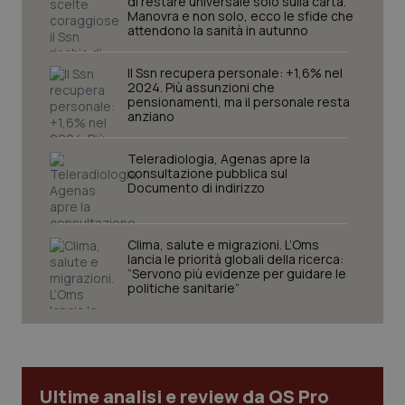
di restare universale solo sulla carta.
Manovra e non solo, ecco le sfide che
tracking-sites-ironfish-
www.quotidianosanita.it
4
attendono la sanità in autunno
tracking-enable
settim
2 gior
Il Ssn recupera personale: +1,6% nel
2024. Più assunzioni che
pensionamenti, ma il personale resta
anziano
tracking-sites-ironfish-
www.quotidianosanita.it
4
session-id
settim
2 gior
Teleradiologia, Agenas apre la
consultazione pubblica sul
Documento di indirizzo
_ga
1 anno
Google LLC
mes
.quotidianosanita.it
Clima, salute e migrazioni. L’Oms
lancia le priorità globali della ricerca:
“Servono più evidenze per guidare le
politiche sanitarie”
Ultime analisi e review da QS Pro