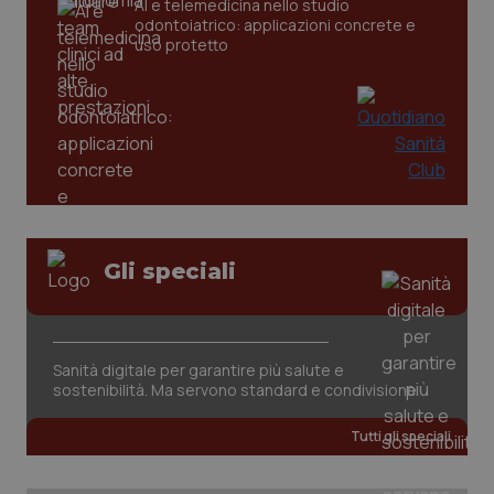
AI e telemedicina nello studio
odontoiatrico: applicazioni concrete e
uso protetto
_ga_KM60CM4NPH
.quotidianosanita.it
1 anno
mes
Gli speciali
Sanità digitale per garantire più salute e
sostenibilità. Ma servono standard e condivisione
Tutti gli speciali
Fornitore
/
Nome
Scadenza
Descrizion
Dominio