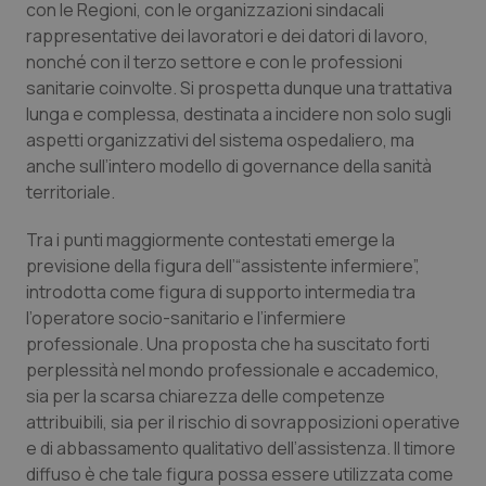
con le Regioni, con le organizzazioni sindacali
Salute orale & impianti
rappresentative dei lavoratori e dei datori di lavoro,
nonché con il terzo settore e con le professioni
Sangue & coagulazione
sanitarie coinvolte. Si prospetta dunque una trattativa
lunga e complessa, destinata a incidere non solo sugli
Tiroide
aspetti organizzativi del sistema ospedaliero, ma
anche sull’intero modello di governance della sanità
territoriale.
Tumore al seno
Tra i punti maggiormente contestati emerge la
Tumore ovarico
previsione della figura dell’“assistente infermiere”,
introdotta come figura di supporto intermedia tra
Tumori del Polmone & Testa Collo
l’operatore socio-sanitario e l’infermiere
professionale. Una proposta che ha suscitato forti
Tumori gastrointestinali
perplessità nel mondo professionale e accademico,
sia per la scarsa chiarezza delle competenze
Ulcera & Reflusso
attribuibili, sia per il rischio di sovrapposizioni operative
e di abbassamento qualitativo dell’assistenza. Il timore
diffuso è che tale figura possa essere utilizzata come
Vaccini