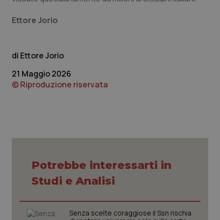
Ettore Jorio
Ettore Jorio
21 Maggio 2026
© Riproduzione riservata
CookieScriptConsent
5 mesi
CookieScript
settim
www.quotidianosanita.it
Potrebbe interessarti in
Studi e Analisi
Senza scelte coraggiose il Ssn rischia