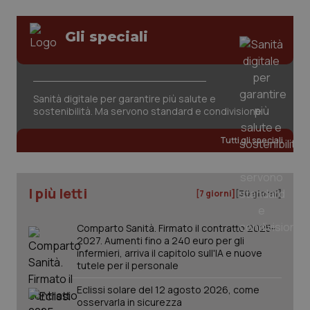
Gli speciali
_ga_KM60CM4NPH
.quotidianosanita.it
1 anno
Sanità digitale per garantire più salute e
mes
sostenibilità. Ma servono standard e condivisione
Tutti gli speciali
I più letti
[7 giorni]
[30 giorni]
Comparto Sanità. Firmato il contratto 2025-
Fornitore
/
Nome
Scadenza
Descrizion
Dominio
2027. Aumenti fino a 240 euro per gli
Nome
Fornitore
/
Dominio
Scadenza
Des
infermieri, arriva il capitolo sull'IA e nuove
_ga_0VMQEQKQ1N
.quotidianosanita.it
1 anno 1
Questo
tutele per il personale
mese
cookie
VISITOR_INFO1_LIVE
5 mesi 4
Que
Google LLC
viene
settimane
imp
.youtube.com
utilizzato
Eclissi solare del 12 agosto 2026, come
You
da Google
ten
osservarla in sicurezza
Analytics
pre