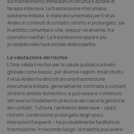
sul trasferimento immediato in strutture dotate di
Salute orale & impianti
terapia intensiva. La trasmissione interumana,
sebbene limitata, è stata documentata per il virus
Sangue & coagulazione
Andes in contesti di contatto stretto e prolungato, sia
in ambito comunitario che, seppur raramente, tra
operatori sanitari. La trasmissione appare più
Tiroide
probabile nella fase iniziale della malattia.
Tumore al seno
La valutazione del rischio
L’Oms valida il rischio per la salute pubblica a livello
Tumore ovarico
globale come basso, per diverse ragioni. Innanzitutto,
il virus Andes ha dimostrato una trasmissione
Tumori del Polmone & Testa Collo
interumana limitata, generalmente confinata a contatti
stretti in ambito domestico, e può essere contenuto
Tumori gastrointestinali
attraverso l’isolamento precoce dei casi e la gestione
dei contatti. Tuttavia, l’ambiente della nave – spazi
ristretti, condivisione prolungata degli spazi,
Ulcera & Reflusso
interazioni frequenti – ha probabilmente facilitato la
trasmissione. In secondo luogo, la malattia può avere
Vaccini