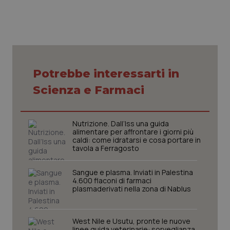
CookieScriptConsent
5 mesi
CookieScript
Potrebbe interessarti in
settim
www.quotidianosanita.it
Scienza e Farmaci
Nutrizione. Dall’Iss una guida
alimentare per affrontare i giorni più
caldi: come idratarsi e cosa portare in
tavola a Ferragosto
Sangue e plasma. Inviati in Palestina
4.600 flaconi di farmaci
plasmaderivati nella zona di Nablus
tracking-sites-ironfish-
www.quotidianosanita.it
4
tracking-enable
settim
2 gior
West Nile e Usutu, pronte le nuove
linee guida veterinarie: sorveglianza