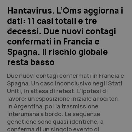
Hantavirus. L’Oms aggiorna i
Scienza e Farmaci
dati: 11 casi totali e tre
decessi. Due nuovi contagi
Studi e Analisi
confermati in Francia e
Lettere al direttore
Spagna. Il rischio globale
Edizioni Regionali
resta basso
QS Pro
Due nuovi contagi confermati in Francia e
Spagna. Un caso inconclusivo negli Stati
Professionisti Sanitari.AI
Uniti, in attesa di retest. L'ipotesi di
lavoro: un'esposizione iniziale a roditori
in Argentina, poi la trasmissione
Abruzzo
QS Pro Gold
interumana a bordo. Le sequenze
QS Club
Newsletter
genetiche sono quasi identiche, a
Basilicata
Artrite & artrosi
conferma di un singolo evento di