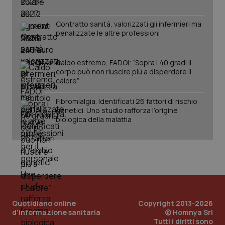
per
del
mantener
vid
lo stato
inco
Contratto sanità, valorizzati gli infermieri ma
della
può
penalizzate le altre professioni
sessione.
det
vis
web
uti
Caldo estremo, FADOI: “Sopra i 40 gradi il
nuo
ver
corpo può non riuscire più a disperdere il
dell
calore”
You
__Secure-YNID
.youtube.com
5 mesi 4
Que
Fibromialgia. Identificati 26 fattori di rischio
settimane
imp
genetici. Uno studio rafforza l’origine
You
biologica della malattia
ten
pre
del
vid
inco
può
det
vis
web
uti
nuo
ver
Quotidiano online
Copyright 2013-2026
dell
You
d'informazione sanitaria
© Homnya Srl
Tutti i diritti sono
YSC
Sessione
Que
Google LLC