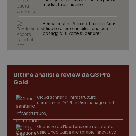
modulata sul rischio
tracking-sites-ironfish-
www.quotidianosanita.it
4
session-id
settim
Bendamustina Accord. L’alert di Aifa:
2 gior
“Rischio di errori in diluizione con
dosaggio 10 volte superiore”
_ga
1 anno
Google LLC
mes
.quotidianosanita.it
Ultime analisi e review da QS Pro
Gold
Cloud sanitario: infrastrutture,
compliance, GDPR e Risk management
Gestione dell'Ipertensione resistente:
dalle Linee Guida alle terapie innovative