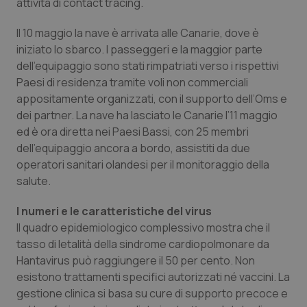
Valle D’Aosta
Oncodermatologia
attività di contact tracing.
Il 10 maggio la nave è arrivata alle Canarie, dove è
Veneto
Oncoematologia
iniziato lo sbarco. I passeggeri e la maggior parte
dell’equipaggio sono stati rimpatriati verso i rispettivi
Oncologia & Nutrizione
Paesi di residenza tramite voli non commerciali
appositamente organizzati, con il supporto dell’Oms e
Psoriasi & pelle
dei partner. La nave ha lasciato le Canarie l’11 maggio
ed è ora diretta nei Paesi Bassi, con 25 membri
Quotidiano Cardiologia
dell’equipaggio ancora a bordo, assistiti da due
operatori sanitari olandesi per il monitoraggio della
Quotidiano Chirurgia
salute.
I numeri e le caratteristiche del virus
Quotidiano Oncologia
Il quadro epidemiologico complessivo mostra che il
tasso di letalità della sindrome cardiopolmonare da
Quotidiano Pediatria
Hantavirus può raggiungere il 50 per cento. Non
esistono trattamenti specifici autorizzati né vaccini. La
Rene & patologie urogenitali
gestione clinica si basa su cure di supporto precoce e