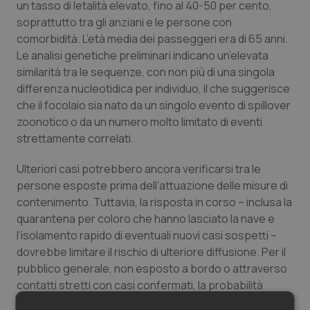
un tasso di letalità elevato, fino al 40-50 per cento,
soprattutto tra gli anziani e le persone con
comorbidità. L’età media dei passeggeri era di 65 anni.
Le analisi genetiche preliminari indicano un’elevata
similarità tra le sequenze, con non più di una singola
differenza nucleotidica per individuo, il che suggerisce
che il focolaio sia nato da un singolo evento di spillover
zoonotico o da un numero molto limitato di eventi
strettamente correlati.
Ulteriori casi potrebbero ancora verificarsi tra le
persone esposte prima dell’attuazione delle misure di
contenimento. Tuttavia, la risposta in corso – inclusa la
quarantena per coloro che hanno lasciato la nave e
l’isolamento rapido di eventuali nuovi casi sospetti –
dovrebbe limitare il rischio di ulteriore diffusione. Per il
pubblico generale, non esposto a bordo o attraverso
contatti stretti con casi confermati, la probabilità
complessiva di infezione rimane bassa. Le evidenze