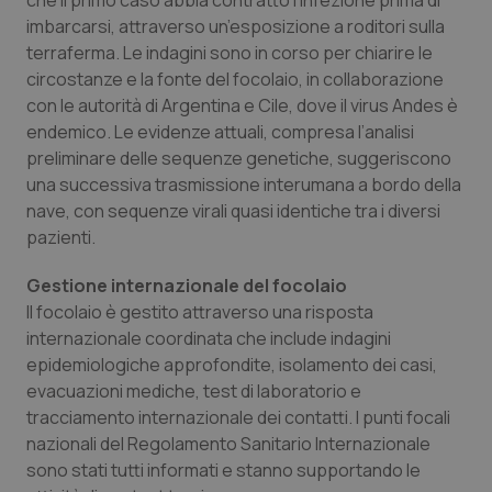
che il primo caso abbia contratto l’infezione prima di
imbarcarsi, attraverso un’esposizione a roditori sulla
Piemonte
HIV
terraferma. Le indagini sono in corso per chiarire le
circostanze e la fonte del focolaio, in collaborazione
Provincia Autonoma di Bolzano
Infezioni & Febbre
con le autorità di Argentina e Cile, dove il virus Andes è
endemico. Le evidenze attuali, compresa l’analisi
Provincia Autonoma di Trento
Ipertensione & Scompenso
preliminare delle sequenze genetiche, suggeriscono
una successiva trasmissione interumana a bordo della
Puglia
Malattie rare
nave, con sequenze virali quasi identiche tra i diversi
pazienti.
Sardegna
Malattia di Crohn & Rettocolite Ulcerosa
Gestione internazionale del focolaio
Il focolaio è gestito attraverso una risposta
Sicilia
Neuroscienze & patologie neurodegenerative
internazionale coordinata che include indagini
epidemiologiche approfondite, isolamento dei casi,
Toscana
Obesità
evacuazioni mediche, test di laboratorio e
tracciamento internazionale dei contatti. I punti focali
Umbria
Oftalmologia
nazionali del Regolamento Sanitario Internazionale
sono stati tutti informati e stanno supportando le