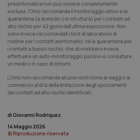
presintomatica non può essere completamente
esclusa, l’Oms raccomanda il monitoraggio attivo e la
quarantena (a domicilio o in struttura) per i contatti ad
alto rischio per 42 giorni dall’ultima esposizione. Non
Necessari
Statistici
Marketing
sono invece raccomandati i test di laboratorio di
routine per i contatti asintomatici, né la quarantena per
I cookie necessari contribuiscono a rendere fruibile il
sito web abilitandone funzionalità di base quali la
i contatti a basso rischio, che dovrebbero invece
navigazione sulle pagine e l'accesso alle aree
effettuare un auto-monitoraggio passivo e consultare
protette del sito. Il sito web non è in grado di
funzionare correttamente senza questi cookie.
un medico in caso di sintomi.
Nome
Fornitore
/
Dominio
Scaden
L’Oms non raccomanda alcuna restrizione ai viaggi o al
VISITOR_PRIVACY_METADATA
5 mesi
YouTube
commercio al di là della limitazione degli spostamenti
settim
.youtube.com
dei contatti ad alto rischio identificati.
Giovanni Rodriquez
14 Maggio 2026
© Riproduzione riservata