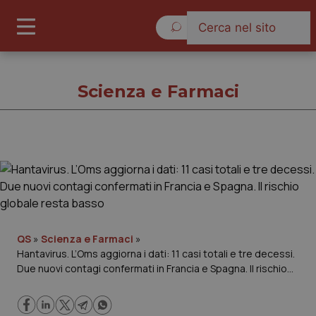
Giovedì 6 Agosto 2026
Scienza e Farmaci
Scienza e Farmaci
Cronache
Governo e Parlamento
QS
»
Scienza e Farmaci
»
Hantavirus. L’Oms aggiorna i dati: 11 casi totali e tre decessi.
Due nuovi contagi confermati in Francia e Spagna. Il rischio
Regioni e Asl
globale resta basso
Lavoro e Professioni