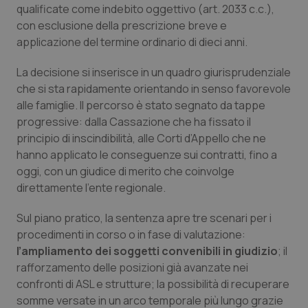
Valle D’Aosta
Oncodermatologia
qualificate come indebito oggettivo (art. 2033 c.c.),
con esclusione della prescrizione breve e
Veneto
Oncoematologia
applicazione del termine ordinario di dieci anni.
La decisione si inserisce in un quadro giurisprudenziale
Oncologia & Nutrizione
che si sta rapidamente orientando in senso favorevole
alle famiglie. Il percorso è stato segnato da tappe
Psoriasi & pelle
progressive: dalla Cassazione che ha fissato il
principio di inscindibilità, alle Corti d’Appello che ne
Quotidiano Cardiologia
hanno applicato le conseguenze sui contratti, fino a
oggi, con un giudice di merito che coinvolge
Quotidiano Chirurgia
direttamente l’ente regionale.
Quotidiano Oncologia
Sul piano pratico, la sentenza apre tre scenari per i
procedimenti in corso o in fase di valutazione:
l’ampliamento dei soggetti convenibili in giudizio
; il
Quotidiano Pediatria
rafforzamento delle posizioni già avanzate nei
confronti di ASL e strutture; la possibilità di recuperare
Rene & patologie urogenitali
somme versate in un arco temporale più lungo grazie