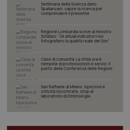
Settimana della Scienza dello
I cookie necessari contribuiscono a rendere fruibile il
Spallanzani: capire la ricerca per
sito web abilitandone funzionalità di base quali la
comprendere il presente
navigazione sulle pagine e l'accesso alle aree
protette del sito. Il sito web non è in grado di
funzionare correttamente senza questi cookie.
Regione Lombardia scrive al ministro
Nome
Fornitore
/
Dominio
Scaden
Schillaci: “Gli attuali indicatori non
fotografano la qualità reale del Ssn”
VISITOR_PRIVACY_METADATA
5 mesi
YouTube
settim
.youtube.com
Case di comunità. La sfida ora è
riempirle di professionisti e servizi. Il
punto della Conferenza delle Regioni
San Raffaele di Milano. Ispezioni e
criticità riscontrate, stop al
laboratorio di Embriologia