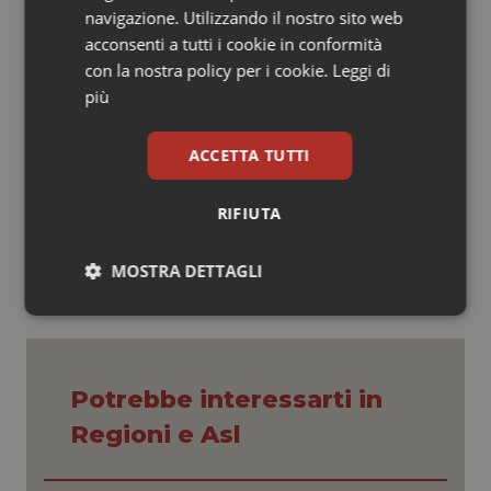
navigazione. Utilizzando il nostro sito web
per anni è stato un contenzioso di nicchia in un fronte
acconsenti a tutti i cookie in conformità
di massa. La sentenza del Tribunale di Roma ne
con la nostra policy per i cookie.
Leggi di
accelera l’evoluzione.
più
ACCETTA TUTTI
27 Maggio 2026
RIFIUTA
© Riproduzione riservata
MOSTRA DETTAGLI
Necessari
Statistici
Marketing
Potrebbe interessarti in
Regioni e Asl
Necessari
Statistici
Marketing