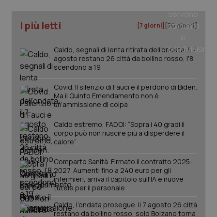
I più letti
[7 giorni]
[30 giorni]
Caldo, segnali di lenta ritirata dell'ondata: il 7
PHPSESSID
Sessio
PHP.net
agosto restano 26 città da bollino rosso, l'8
www.quotidianosanita.it
scendono a 19
Covid. Il silenzio di Fauci e il perdono di Biden.
Ma il Quinto Emendamento non è
un’ammissione di colpa
Caldo estremo, FADOI: “Sopra i 40 gradi il
corpo può non riuscire più a disperdere il
calore”
Comparto Sanità. Firmato il contratto 2025-
2027. Aumenti fino a 240 euro per gli
infermieri, arriva il capitolo sull'IA e nuove
tutele per il personale
Caldo, l’ondata prosegue. Il 7 agosto 26 città
restano da bollino rosso, solo Bolzano torna