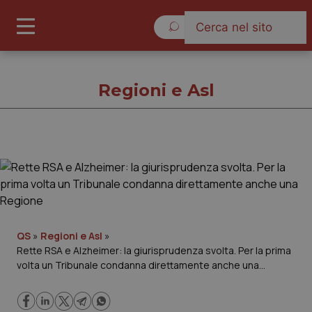
Domenica 9 Agosto 2026
Regioni e Asl
Regioni e Asl
Cronache
Governo e Parlamento
QS
»
Regioni e Asl
»
Rette RSA e Alzheimer: la giurisprudenza svolta. Per la prima
volta un Tribunale condanna direttamente anche una
Regioni e Asl
Regione
Lavoro e Professioni