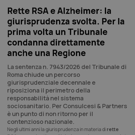
Rette RSA e Alzheimer: la
Scienza e Farmaci
giurisprudenza svolta. Per la
prima volta un Tribunale
Studi e Analisi
condanna direttamente
Lettere al direttore
anche una Regione
Edizioni Regionali
La sentenza n. 7943/2026 del Tribunale di
Roma chiude un percorso
QS Pro
giurisprudenziale decennale e
riposiziona il perimetro della
Professionisti Sanitari.AI
responsabilità nel sistema
sociosanitario. Per Consulcesi & Partners
Abruzzo
QS Pro Gold
è un punto di non ritorno per il
contenzioso nazionale.
QS Club
Newsletter
Basilicata
Artrite & artrosi
Negli ultimi anni la giurisprudenza in materia di
rette