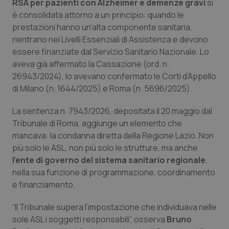
RSA per pazienti con Alzheimer e demenze gravi
si
Calabria
Asma & BPCO
è consolidata attorno a un principio: quando le
prestazioni hanno un’alta componente sanitaria,
Campania
Car-T
rientrano nei Livelli Essenziali di Assistenza e devono
essere finanziate dal Servizio Sanitario Nazionale. Lo
Emilia-Romagna
Colesterolo & coronaropatie
aveva già affermato la Cassazione (ord. n.
26943/2024), lo avevano confermato le Corti d’Appello
Friuli Venezia Giulia
Dermatite Atopica
di Milano (n. 1644/2025) e Roma (n. 5696/2025).
La sentenza n. 7943/2026, depositata il 20 maggio dal
Lazio
Diabete & glucometri
Tribunale di Roma, aggiunge un elemento che
mancava: la condanna diretta della Regione Lazio. Non
Liguria
Disturbi dell’umore
più solo le ASL, non più solo le strutture, ma anche
l’ente di governo del sistema sanitario regionale
,
Lombardia
Dolore
nella sua funzione di programmazione, coordinamento
e finanziamento.
Marche
Donna & Salute
“Il Tribunale supera l’impostazione che individuava nelle
sole ASL i soggetti responsabili”, osserva
Bruno
Molise
Epatiti