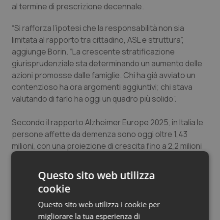
al termine di prescrizione decennale.
Salute orale & impianti
“Si rafforza l’ipotesi che la responsabilità non sia
Sangue & coagulazione
limitata al rapporto tra cittadino, ASL e struttura”,
aggiunge Borin. “La crescente stratificazione
Tiroide
giurisprudenziale sta determinando un aumento delle
azioni promosse dalle famiglie. Chi ha già avviato un
contenzioso ha ora argomenti aggiuntivi; chi stava
Tumore al seno
valutando di farlo ha oggi un quadro più solido”.
Tumore ovarico
Secondo il rapporto Alzheimer Europe 2025, in Italia le
persone affette da demenza sono oggi oltre 1,43
Tumori del Polmone & Testa Collo
milioni, con una proiezione di crescita fino a 2,2 milioni
entro il 2050. Le rette RSA rappresentano una delle
Tumori gastrointestinali
principali voci di spesa per le famiglie: tra 1.900 e 3.000
Questo sito web utilizza
euro mensili, per percorsi assistenziali che possono
cookie
Ulcera & Reflusso
superare i 70.000 euro complessivi. La progressiva
Questo sito web utilizza i cookie per
sedimentazione della giurisprudenza sui LEA e sulla
Vaccini
migliorare la tua esperienza di
responsabilità sanitaria sta trasformando quello che