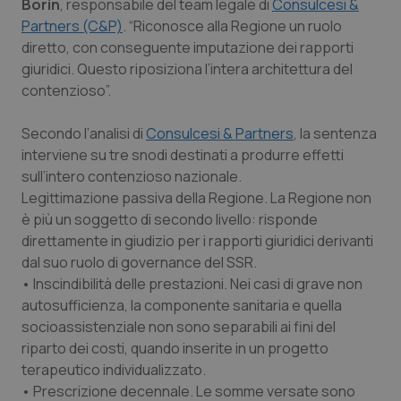
Borin
, responsabile del team legale di
Consulcesi &
Partners (C&P)
. “Riconosce alla Regione un ruolo
Piemonte
HIV
diretto, con conseguente imputazione dei rapporti
giuridici. Questo riposiziona l’intera architettura del
Provincia Autonoma di Bolzano
Infezioni & Febbre
contenzioso”.
Provincia Autonoma di Trento
Ipertensione & Scompenso
Secondo l’analisi di
Consulcesi & Partners
, la sentenza
interviene su tre snodi destinati a produrre effetti
Puglia
Malattie rare
sull’intero contenzioso nazionale.
Legittimazione passiva della Regione. La Regione non
Sardegna
Malattia di Crohn & Rettocolite Ulcerosa
è più un soggetto di secondo livello: risponde
direttamente in giudizio per i rapporti giuridici derivanti
dal suo ruolo di governance del SSR.
Sicilia
Neuroscienze & patologie neurodegenerative
• Inscindibilità delle prestazioni. Nei casi di grave non
autosufficienza, la componente sanitaria e quella
Toscana
Obesità
socioassistenziale non sono separabili ai fini del
riparto dei costi, quando inserite in un progetto
Umbria
Oftalmologia
terapeutico individualizzato.
• Prescrizione decennale. Le somme versate sono