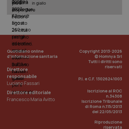
in giallo
_ga_KM60CM4NPH
.quotidianosanita.it
1 anno
mes
Quotidiano online
Copyright 2013-2026
d'informazione sanitaria
© Homnya Srl
Tutti i diritti sono
Fornitore
/
Nome
Scadenza
Descrizion
riservati
Dominio
Direttore
Nome
Fornitore
/
Dominio
Scadenza
Des
_ga_0VMQEQKQ1N
.quotidianosanita.it
1 anno 1
Questo
responsabile
P.I. e C.F. 13026241003
mese
cookie
VISITOR_INFO1_LIVE
5 mesi 4
Que
Google LLC
Luciano Fassari
viene
settimane
imp
.youtube.com
utilizzato
You
Iscrizione al ROC
da Google
ten
Direttore editoriale
Analytics
pre
n.34308
Francesco Maria Avitto
per
del
Iscrizione Tribunale
mantener
vid
di Roma n.115/2013
lo stato
inco
della
del 22/05/2013
può
sessione.
det
vis
Riproduzione
web
riservata
uti