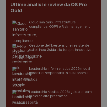
Ultime analisi e review da QS Pro
CookieScriptConsent
5 mesi
CookieScript
settim
www.quotidianosanita.it
Gold
Cloud sanitario: infrastrutture,
compliance, GDPR e Risk management
Gestione dell'Ipertensione resistente:
dalle Linee Guida alle terapie innovative
tracking-sites-ironfish-
www.quotidianosanita.it
4
tracking-enable
settim
Leadership Infermieristica 2026: nuovi
2 gior
modelli di responsabilità e autonomia
Leadership Medica 2026: guidare team
tracking-sites-ironfish-
www.quotidianosanita.it
4
session-id
settim
clinici ad alte prestazioni
2 gior