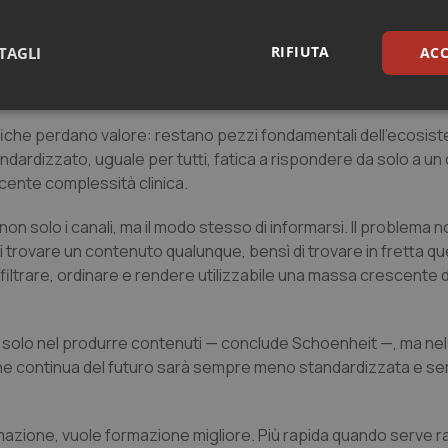
RIFIUTA
TAGLI
ACC
formazione tradizionale, ma strumenti rapidi, selezionati e
iornata lavorativa, con un carico cognitivo sostenibile.
sari
Statistici
Mar
ifiche perdano valore: restano pezzi fondamentali dell’ecosis
andardizzato, uguale per tutti, fatica a rispondere da solo a u
cente complessità clinica.
 solo i canali, ma il modo stesso di informarsi. Il problema no
i trovare un contenuto qualunque, bensì di trovare in fretta que
Necessari
Statistici
Marketing
 filtrare, ordinare e rendere utilizzabile una massa crescente d
tribuiscono a rendere fruibile il sito web abilitandone funzionalità di base quali la nav
protette del sito. Il sito web non è in grado di funzionare correttamente senza questi coo
Fornitore
/
Dominio
Scadenza
Descrizione
iù solo nel produrre contenuti — conclude Schoenheit —, ma nel
mazione continua del futuro sarà sempre meno standardizzata e s
METADATA
5 mesi 4
Questo cookie viene utilizzato p
YouTube
settimane
scelte di consenso e privacy dell'
.youtube.com
interazione con il sito. Registra i
del visitatore riguardo a varie pol
impostazioni sulla privacy, garan
mazione, vuole formazione migliore. Più rapida quando serve ra
preferenze siano onorate nelle se