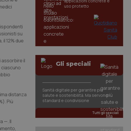
applicazioni concrete e
uso protetto
medici
rispondenti
ssionisti su
, il 12% due
 assorbire il
Gli speciali
, ciascuno
ubbio
Sanità digitale per garantire più
ssima distanza
salute e sostenibilità. Ma servono
standard e condivisione
%). Più
Tutti gli speciali
 —. Il
namento,