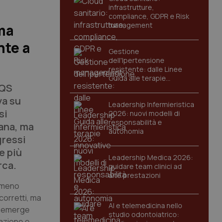
infrastrutture,
compliance, GDPR e Risk
management
ma
nte a
Gestione
dell'Ipertensione
resistente: dalle Linee
Guida alle terapie
 QS
innovative
ya su
Leadership Infermieristica
si
2026: nuovi modelli di
responsabilità e
mana, ma
autonomia
gressi
e più
Leadership Medica 2026:
rca.
guidare team clinici ad
alte prestazioni
: meno
corretti, ma
AI e telemedicina nello
he emerge
studio odontoiatrico:
mazione e