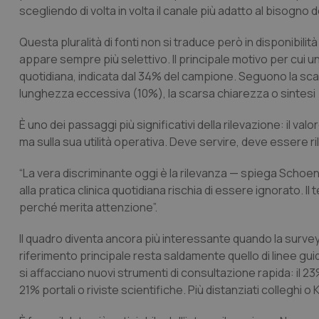
scegliendo di volta in volta il canale più adatto al bisogno
Questa pluralità di fonti non si traduce però in disponibili
appare sempre più selettivo. Il principale motivo per cui un
quotidiana, indicata dal 34% del campione. Seguono la sca
lunghezza eccessiva (10%), la scarsa chiarezza o sintesi (
È uno dei passaggi più significativi della rilevazione: il val
ma sulla sua utilità operativa. Deve servire, deve essere ri
“La vera discriminante oggi è la rilevanza — spiega Scho
alla pratica clinica quotidiana rischia di essere ignorato.
perché merita attenzione”.
Il quadro diventa ancora più interessante quando la survey
riferimento principale resta saldamente quello di linee guid
si affacciano nuovi strumenti di consultazione rapida: il 23% 
21% portali o riviste scientifiche. Più distanziati colleghi