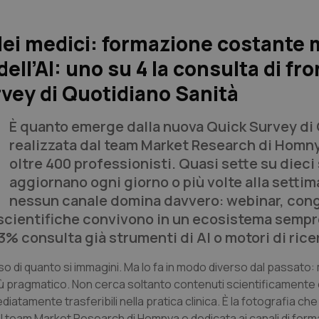
dei medici: formazione costante 
ll’AI: uno su 4 la consulta di fro
rvey di Quotidiano Sanità
È quanto emerge dalla nuova Quick Survey di
realizzata dal team Market Research di Homn
oltre 400 professionisti. Quasi sette su dieci 
aggiornano ogni giorno o più volte alla setti
nessun canale domina davvero: webinar, con
e scientifiche convivono in un ecosistema sempr
23% consulta già strumenti di AI o motori di rice
so di quanto si immagini. Ma lo fa in modo diverso dal passato
più pragmatico. Non cerca soltanto contenuti scientificamente 
ediatamente trasferibili nella pratica clinica. È la fotografia c
dal team Market Research di Homnya e dedicata ai canali di for