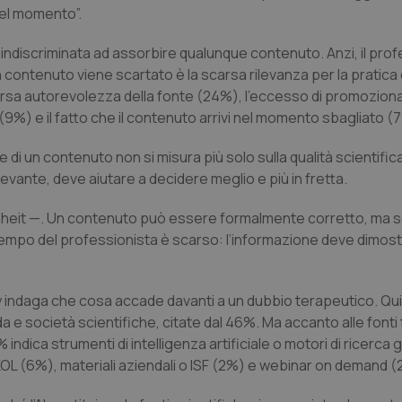
 del momento”.
tà indiscriminata ad assorbire qualunque contenuto. Anzi, il pro
 contenuto viene scartato è la scarsa rilevanza per la pratica 
rsa autorevolezza della fonte (24%), l’eccesso di promozional
9%) e il fatto che il contenuto arrivi nel momento sbagliato (
ore di un contenuto non si misura più solo sulla qualità scientific
levante, deve aiutare a decidere meglio e più in fretta.
enheit —. Un contenuto può essere formalmente corretto, ma s
 Il tempo del professionista è scarso: l’informazione deve dimos
 indaga che cosa accade davanti a un dubbio terapeutico. Qui 
a e società scientifiche, citate dal 46%. Ma accanto alle fonti 
indica strumenti di intelligenza artificiale o motori di ricerca ge
 o KOL (6%), materiali aziendali o ISF (2%) e webinar on demand 