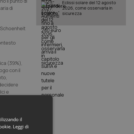
no il punto di
Eclissi solare del 12 agosto
aria di
2026, come osservarla in
sicurezza
a Schoenheit
contesto
tica (39%),
ogo con il
nto,
 decidere
ici e
o è quello
i
ilizzando il
fico il 9%, i
cookie.
Leggi di