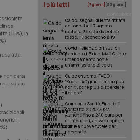
I più letti
[7 giorni]
[30 giorni]
fessionista
Caldo, segnali di lenta ritirata
clinica
dell'ondata: il 7 agosto
restano 26 città da bollino
ità (15%), la
rosso, l'8 scendono a 19
7%).
Covid. Il silenzio di Fauci e il
perdono di Biden. Ma il Quinto
a astratta,
Emendamento non è
un’ammissione di colpa
e non parla
Caldo estremo, FADOI:
“Sopra i 40 gradi il corpo può
trare subito
non riuscire più a disperdere
il calore”
Comparto Sanità. Firmato il
il
contratto 2025-2027.
tradizionali
Aumenti fino a 240 euro per
nerici, il
gli infermieri, arriva il capitolo
sull'IA e nuove tutele per il
(2%).
personale