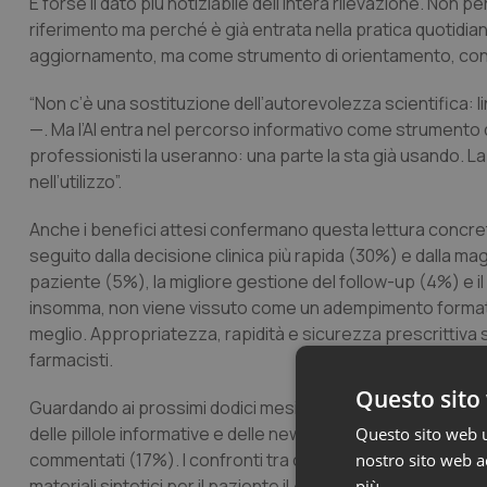
È forse il dato più notiziabile dell’intera rilevazione. Non p
riferimento ma perché è già entrata nella pratica quotidian
aggiornamento, ma come strumento di orientamento, cons
“Non c’è una sostituzione dell’autorevolezza scientifica: 
—. Ma l’AI entra nel percorso informativo come strumento di
professionisti la useranno: una parte la sta già usando. 
nell’utilizzo”.
Anche i benefici attesi confermano questa lettura concret
seguito dalla decisione clinica più rapida (30%) e dalla magg
paziente (5%), la migliore gestione del follow-up (4%) e il
insomma, non viene vissuto come un adempimento formativ
meglio. Appropriatezza, rapidità e sicurezza prescrittiva s
farmacisti.
Questo sito 
Guardando ai prossimi dodici mesi, la richiesta è netta: più s
delle pillole informative e delle news scientifiche brevi (3
Questo sito web ut
commentati (17%). I confronti tra opzioni terapeutiche racc
nostro sito web ac
materiali sintetici per il paziente il 4%.
più