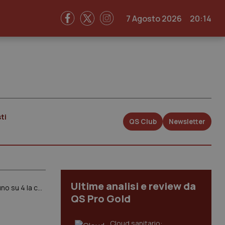
7 Agosto 2026
20:14
ti
QS Club
Newsletter
Ultime analisi e review da
Cambia il modo di aggiornarsi dei medici: formazione costante ma sempre più ibrida. Cresce uso dell’AI: uno su 4 la consulta di fronte a dubbi terapeutici. La nuova survey di Quotidiano Sanità
QS Pro Gold
Cloud sanitario: