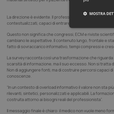
MOSTRA DET
La direzione è evidente. Il professionista non chiede solo 
contestualizzati, capaci di entrare nel flusso reale della g
Neces
Questo non significa che congressi, ECM e riviste scient
cambiano le aspettative. Il contenuto lungo, frontale e st
fatto di sovraccarico informativo, tempi compressi e cres
La survey racconta così una trasformazione che riguarda non
scarsità di informazione, ma il suo eccesso. Non si tratta d
Non di aggiungere fonti, ma di costruire percorsi capaci di
I cookie necessari con
conoscenze.
e l'accesso alle aree 
Nome
“In un contesto di overload informativo il valore non sta p
rilevanti, sintetici, personalizzati e applicabili. La for
VISITOR_PRIVACY_
costruita attorno ai bisogni reali del professionista”.
Il messaggio finale è chiaro: il medico non vuole meno for