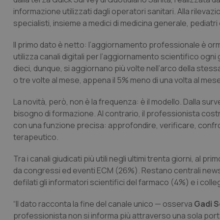
informazione utilizzati dagli operatori sanitari. Alla rileva
specialisti, insieme a medici di medicina generale, pediatri 
Il primo dato è netto: l’aggiornamento professionale è orma
utilizza canali digitali per l’aggiornamento scientifico ogni
dieci, dunque, si aggiornano più volte nell’arco della stess
o tre volte al mese, appena il 5% meno di una volta al mese
La novità, però, non è la frequenza: è il modello. Dalla su
bisogno di formazione. Al contrario, il professionista co
con una funzione precisa: approfondire, verificare, confron
terapeutico.
Tra i canali giudicati più utili negli ultimi trenta giorni, a
da congressi ed eventi ECM (26%). Restano centrali newslet
defilati gli informatori scientifici del farmaco (4%) e i coll
“Il dato racconta la fine del canale unico — osserva
Gadi 
professionista non si informa più attraverso una sola po