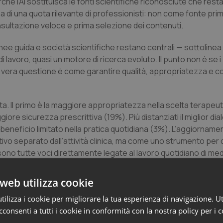
erché l’AI sostituisca le fonti scientifiche riconosciute che resta
a di una quota rilevante di professionisti: non come fonte prim
ultazione veloce e prima selezione dei contenuti.
linee guida e società scientifiche restano centrali — sottoline
 lavoro, quasi un motore di ricerca evoluto. Il punto non è se i
La vera questione è come garantire qualità, appropriatezza e 
a. Il primo è la maggiore appropriatezza nella scelta terapeu
iore sicurezza prescrittiva (19%). Più distanziati il miglior dial
 beneficio limitato nella pratica quotidiana (3%). L’aggiorname
o separato dall’attività clinica, ma come uno strumento per
ono tutte voci direttamente legate al lavoro quotidiano di med
web utilizza cookie
intesi, più accessibilità, più fruibilità. Il formato più desiderat
5%), seguito dai webinar brevi on demand (18%) e dai casi clinic
ilizza i cookie per migliorare la tua esperienza di navigazione. Ut
olgono il 16%, gli incontri one-to-one ad alto contenuto scienti
consenti a tutti i cookie in conformità con la nostra policy per i 