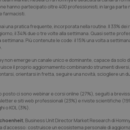
zione hanno partecipato oltre 400 professionisti, in larga parte 
e farmacisti.
i una pratica frequente, incorporata nella routine. Il 33% dei 
 giorno, il 34% due o tre volte alla settimana. Quasi sette profe
a settimana. Più contenute le code: il 15% una volta a settimana
.
rvey non emerge un canale unico e dominante, capace da solo di
struisce il proprio aggiornamento combinando strumenti diversi
tarsi, orientarsi in fretta, seguire una novità, sciogliere un d
l primo posto ci sono webinar e corsi online (27%), seguiti a brevi
ter e siti web professionali (23%) e riviste scientifiche (19
eghi o KOL (3%).
Schoenheit
, Business Unit Director Market Research di Homnya
rta d’accesso: costruisce un ecosistema personale di aggior