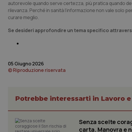
autorevole quando serve certezza, più pratica quando deve t
CookieScriptConse
rilevanza. Perché in sanità l’informazione non vale solo pe
curare meglio.
Se desideri approfondire un tema specifico attraverso
tracking-sites-ironf
tracking-enable
tracking-sites-ironf
session-id
05 Giugno 2026
_ga
© Riproduzione riservata
Potrebbe interessarti in Lavoro e
PHPSESSID
Senza scelte coragg
carta. Manovra e no