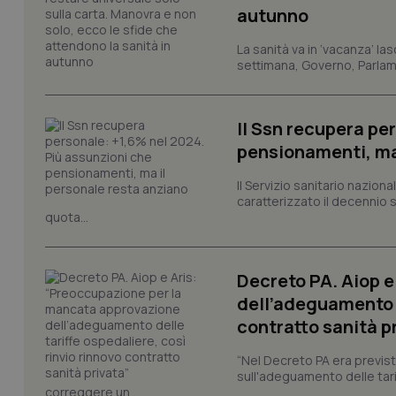
autunno
_ga_KM60CM4NPH
La sanità va in ‘vacanza’ las
settimana, Governo, Parlame
Nome
Nome
Il Ssn recupera pe
VISITOR_INFO1_LIV
pensionamenti, ma
_ga_0VMQEQKQ1N
Il Servizio sanitario nazio
caratterizzato il decennio 
__Secure-YNID
quota...
Decreto PA. Aiop 
YSC
dell’adeguamento d
contratto sanità p
__Secure-
ROLLOUT_TOKEN
“Nel Decreto PA era previst
sull'adeguamento delle tar
tracking-sites-
ironfish-tracking-
correggere un...