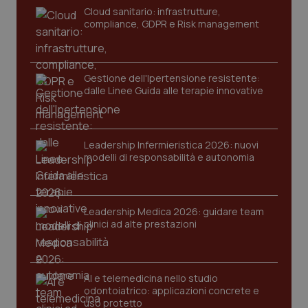
Cloud sanitario: infrastrutture,
compliance, GDPR e Risk management
Gestione dell'Ipertensione resistente:
dalle Linee Guida alle terapie innovative
Leadership Infermieristica 2026: nuovi
modelli di responsabilità e autonomia
tracking-sites-ironfish-
www.quotidianosanita.it
4
tracking-enable
settim
2 gior
Leadership Medica 2026: guidare team
clinici ad alte prestazioni
tracking-sites-ironfish-
www.quotidianosanita.it
4
session-id
settim
2 gior
AI e telemedicina nello studio
odontoiatrico: applicazioni concrete e
uso protetto