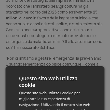
Sul fronte del sostegno alle imprese, il ministro ha
Salute orale & impianti
ricordato che il Ministero dell’Agricoltura ha già
stanziato nel corso del 2025 complessivamente
25
milioni di euro
in favore delle imprese suinicole che
Sangue & coagulazione
hanno subito danni indiretti. Inoltre, è stata chiesta alla
Commissione europea l’attivazione delle misure
Tiroide
eccezionali di sostegno al mercato previste per le
emergenze da malattie animali. “Gli allevatori non sono
Tumore al seno
soli”, ha assicurato Schillaci.
Tumore ovarico
“Non ci limitiamo a gestire l’emergenza: la preveniamo.
E quando l’emergenza colpisce comunque – come a
Tumori del Polmone & Testa Collo
Cuneo – rispondiamo con tempestività, con risorse e
con un sistema che negli ultimi anni abbiamo costruito
Questo sito web utilizza
e rafforzato”, ha concluso il ministro.
Tumori gastrointestinali
cookie
“I numeri ci dicono che la strada imboccata è quella
Questo sito web utilizza i cookie per
Ulcera & Reflusso
giusta. Da 31 focolai a uno: non per fortuna, ma per
migliorare la tua esperienza di
metodo. Continueremo su questa strada, con la
navigazione. Utilizzando il nostro sito web
Vaccini