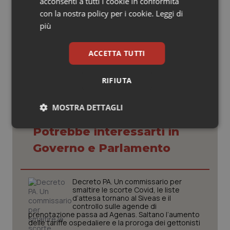
stessa determinazione, anche nel caso di Cuneo”.
acconsenti a tutti i cookie in conformità
con la nostra policy per i cookie.
Leggi di
più
04 Giugno 2026
© Riproduzione riservata
ACCETTA TUTTI
RIFIUTA
MOSTRA DETTAGLI
Necessari
Statistici
Marketing
Potrebbe interessarti in
Governo e Parlamento
Decreto PA. Un commissario per
smaltire le scorte Covid, le liste
d’attesa tornano al Siveas e il
Necessari
Statistici
Marketing
controllo sulle agende di
prenotazione passa ad Agenas. Saltano l’aumento
I cookie necessari contribuiscono a rendere fruibile il
delle tariffe ospedaliere e la proroga dei gettonisti
sito web abilitandone funzionalità di base quali la