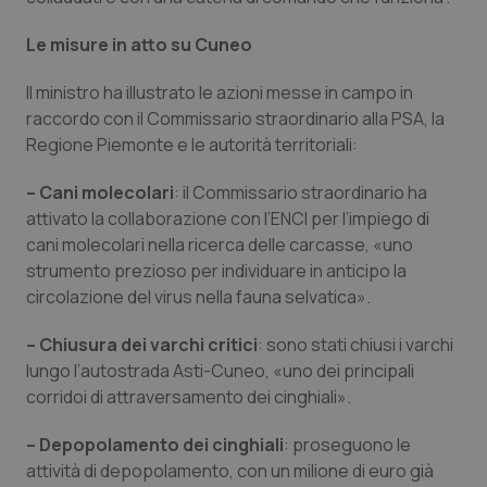
Piemonte
HIV
Le misure in atto su Cuneo
Il ministro ha illustrato le azioni messe in campo in
Provincia Autonoma di Bolzano
Infezioni & Febbre
raccordo con il Commissario straordinario alla PSA, la
Regione Piemonte e le autorità territoriali:
Provincia Autonoma di Trento
Ipertensione & Scompenso
– Cani molecolari
: il Commissario straordinario ha
Puglia
Malattie rare
attivato la collaborazione con l’ENCI per l’impiego di
cani molecolari nella ricerca delle carcasse, «uno
Sardegna
Malattia di Crohn & Rettocolite Ulcerosa
strumento prezioso per individuare in anticipo la
circolazione del virus nella fauna selvatica».
Sicilia
Neuroscienze & patologie neurodegenerative
– Chiusura dei varchi critici
: sono stati chiusi i varchi
lungo l’autostrada Asti-Cuneo, «uno dei principali
Toscana
Obesità
corridoi di attraversamento dei cinghiali».
Umbria
Oftalmologia
– Depopolamento dei cinghiali
: proseguono le
attività di depopolamento, con un milione di euro già