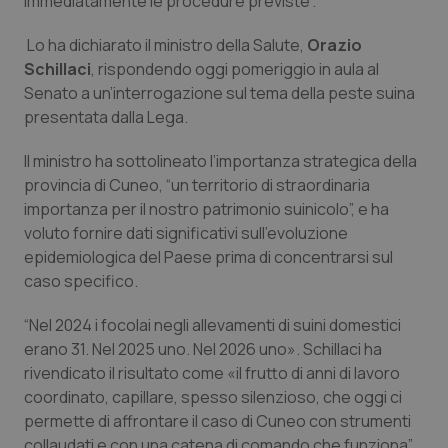
immediatamente le procedure previste”.
Calabria
Asma & BPCO
Lo ha dichiarato il ministro della Salute,
Orazio
Campania
Car-T
Schillaci
, rispondendo oggi pomeriggio in aula al
Senato a un’interrogazione sul tema della peste suina
presentata dalla Lega.
Emilia-Romagna
Colesterolo & coronaropatie
Il ministro ha sottolineato l’importanza strategica della
Friuli Venezia Giulia
Dermatite Atopica
provincia di Cuneo, “un territorio di straordinaria
importanza per il nostro patrimonio suinicolo”, e ha
Lazio
Diabete & glucometri
voluto fornire dati significativi sull’evoluzione
epidemiologica del Paese prima di concentrarsi sul
Liguria
Disturbi dell’umore
caso specifico.
“Nel 2024 i focolai negli allevamenti di suini domestici
Lombardia
Dolore
erano 31. Nel 2025 uno. Nel 2026 uno». Schillaci ha
rivendicato il risultato come «il frutto di anni di lavoro
Marche
Donna & Salute
coordinato, capillare, spesso silenzioso, che oggi ci
permette di affrontare il caso di Cuneo con strumenti
Molise
Epatiti
collaudati e con una catena di comando che funziona”.