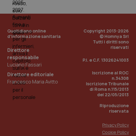
Quotidiano online
Copyright 2013-2026
d'informazione sanitaria
© Homnya Srl
Tutti i diritti sono
riservati
Direttore
Fornitore
/
Nome
Scadenza
Descrizion
responsabile
Dominio
P.I. e C.F. 13026241003
Nome
Fornitore
/
Dominio
Scadenza
Des
Luciano Fassari
_ga_0VMQEQKQ1N
.quotidianosanita.it
1 anno 1
Questo
mese
cookie
VISITOR_INFO1_LIVE
5 mesi 4
Que
Iscrizione al ROC
Google LLC
Direttore editoriale
viene
settimane
imp
.youtube.com
n.34308
utilizzato
You
Francesco Maria Avitto
Iscrizione Tribunale
da Google
ten
Analytics
di Roma n.115/2013
pre
per
del
del 22/05/2013
mantener
vid
lo stato
inco
Riproduzione
della
può
sessione.
det
riservata
vis
web
uti
Privacy Policy
nuo
ver
Cookie Policy
dell