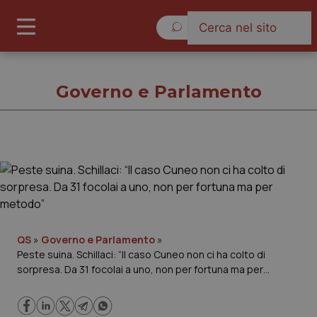
Domenica 9 Agosto 2026
Governo e Parlamento
Governo e Parlamento
Cronache
Governo e Parlamento
QS
»
Governo e Parlamento
»
Peste suina. Schillaci: “Il caso Cuneo non ci ha colto di
sorpresa. Da 31 focolai a uno, non per fortuna ma per
Regioni e Asl
metodo”
Lavoro e Professioni