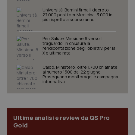
navigazione sulle pagine e l'accesso alle aree
protette del sito. Il sito web non è in grado di
Università. Bernini firma il decreto:
funzionare correttamente senza questi cookie.
27.000 posti per Medicina, 3.000 in
più rispetto a scorso anno
Nome
Fornitore
/
Dominio
Scaden
VISITOR_PRIVACY_METADATA
5 mesi
YouTube
settim
.youtube.com
Pnrr Salute. Missione 6 verso il
traguardo, in chiusura la
rendicontazione degli obiettivi per la
X e ultima rata
Caldo. Ministero: oltre 1.700 chiamate
al numero 1500 dal 22 giugno.
Proseguono monitoraggi e campagna
informativa
Ultime analisi e review da QS Pro
Gold
CookieScriptConsent
5 mesi
CookieScript
settim
www.quotidianosanita.it