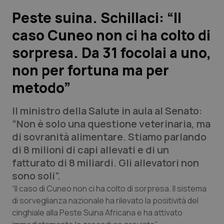
Peste suina. Schillaci: “Il
Scienza e Farmaci
caso Cuneo non ci ha colto di
sorpresa. Da 31 focolai a uno,
Studi e Analisi
non per fortuna ma per
Lettere al direttore
metodo”
Edizioni Regionali
Il ministro della Salute in aula al Senato:
“Non è solo una questione veterinaria, ma
QS Pro
di sovranità alimentare. Stiamo parlando
di 8 milioni di capi allevati e di un
Professionisti Sanitari.AI
fatturato di 8 miliardi. Gli allevatori non
sono soli”.
Abruzzo
QS Pro Gold
“Il caso di Cuneo non ci ha colto di sorpresa. Il sistema
di sorveglianza nazionale ha rilevato la positività del
QS Club
Newsletter
Basilicata
Artrite & artrosi
cinghiale alla Peste Suina Africana e ha attivato