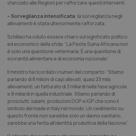
Valle D’Aosta
Oncodermatologia
stanziato alle Regioni per rafforzare questi interventi.
– Sorveglianza intensificata
: la sorveglianza negli
Veneto
Oncoematologia
allevamenti è stata ulteriormente rafforzata.
Oncologia & Nutrizione
Schillaci ha voluto essere chiaro sul significato politico
ed economico della sfida: “La Peste Suina Africana non
Psoriasi & pelle
è solo una questione veterinaria. È una questione di
sovranità alimentare e di economia nazionale”.
Quotidiano Cardiologia
Il ministro ha ricordato i numeri del comparto: “Stiamo
parlando di 8 milioni di capi allevati, quasi 23 mila
Quotidiano Chirurgia
allevamenti, un fatturato di 3 miliardi nella fase agricola
e 8 miliardi in quella industriale. Stiamo parlando di
Quotidiano Oncologia
prosciutti, salami, produzioni DOP e IGP che sono il
simbolo del made in Italy nel mondo. Un cedimento su
Quotidiano Pediatria
questo fronte non sarebbe solo un danno sanitario,
sarebbe una ferita all’identità produttiva della Nazione”.
Rene & patologie urogenitali