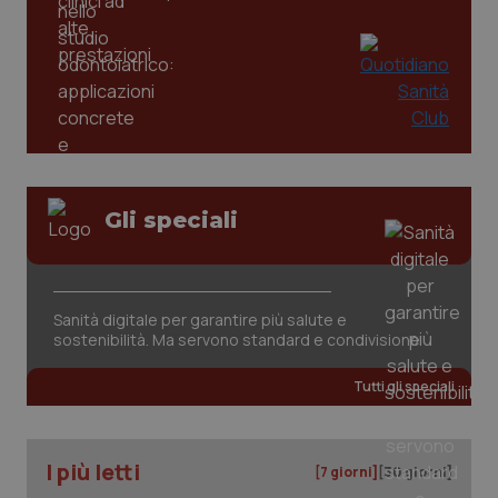
_ga
1 anno
Google LLC
mes
.quotidianosanita.it
Gli speciali
Sanità digitale per garantire più salute e
sostenibilità. Ma servono standard e condivisione
Tutti gli speciali
I più letti
[7 giorni]
[30 giorni]