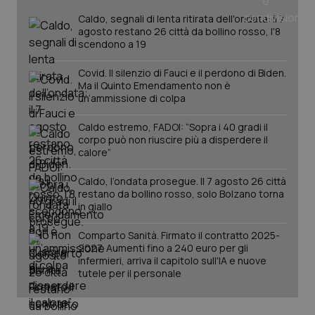
Caldo, segnali di lenta ritirata dell'ondata: il 7
agosto restano 26 città da bollino rosso, l'8
scendono a 19
PHPSESSID
Sessio
PHP.net
www.quotidianosanita.it
Covid. Il silenzio di Fauci e il perdono di Biden.
Ma il Quinto Emendamento non è
un’ammissione di colpa
Caldo estremo, FADOI: “Sopra i 40 gradi il
corpo può non riuscire più a disperdere il
calore”
Caldo, l’ondata prosegue. Il 7 agosto 26 città
restano da bollino rosso, solo Bolzano torna
in giallo
Comparto Sanità. Firmato il contratto 2025-
2027. Aumenti fino a 240 euro per gli
infermieri, arriva il capitolo sull'IA e nuove
tutele per il personale
_ga_KM60CM4NPH
.quotidianosanita.it
1 anno
mes