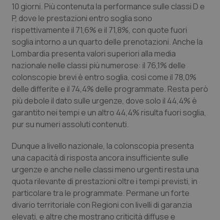
10 giorni. Più contenuta la performance sulle classi D e
P, dove le prestazioni entro soglia sono
rispettivamente il 71,6% e il 71,8%, con quote fuori
soglia intorno a un quarto delle prenotazioni. Anche la
Lombardia presenta valori superiori alla media
nazionale nelle classi più numerose: il 76,1% delle
colonscopie brevi è entro soglia, così come il 78,0%
delle differite e il 74,4% delle programmate. Resta però
più debole il dato sulle urgenze, dove solo il 44,4% è
garantito nei tempi e un altro 44,4% risulta fuori soglia,
pur su numeri assoluti contenuti.
CookieScriptConsent
5 mesi
CookieScript
settim
www.quotidianosanita.it
Dunque a livello nazionale, la colonscopia presenta
una capacità di risposta ancora insufficiente sulle
urgenze e anche nelle classi meno urgenti resta una
quota rilevante di prestazioni oltre i tempi previsti, in
particolare tra le programmate. Permane un forte
divario territoriale con Regioni con livelli di garanzia
elevati, e altre che mostrano criticità diffuse e