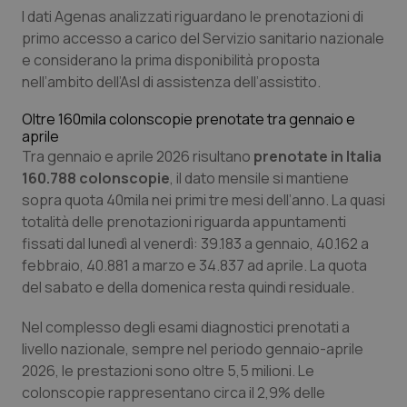
I dati Agenas analizzati riguardano le prenotazioni di
Piemonte
HIV
primo accesso a carico del Servizio sanitario nazionale
e considerano la prima disponibilità proposta
Provincia Autonoma di Bolzano
Infezioni & Febbre
nell’ambito dell’Asl di assistenza dell’assistito.
Oltre 160mila colonscopie prenotate tra gennaio e
Provincia Autonoma di Trento
Ipertensione & Scompenso
aprile
Tra gennaio e aprile 2026 risultano
prenotate in Italia
Puglia
Malattie rare
160.788 colonscopie
, il dato mensile si mantiene
sopra quota 40mila nei primi tre mesi dell’anno. La quasi
Sardegna
Malattia di Crohn & Rettocolite Ulcerosa
totalità delle prenotazioni riguarda appuntamenti
fissati dal lunedì al venerdì: 39.183 a gennaio, 40.162 a
febbraio, 40.881 a marzo e 34.837 ad aprile. La quota
Sicilia
Neuroscienze & patologie neurodegenerative
del sabato e della domenica resta quindi residuale.
Toscana
Obesità
Nel complesso degli esami diagnostici prenotati a
livello nazionale, sempre nel periodo gennaio-aprile
Umbria
Oftalmologia
2026, le prestazioni sono oltre 5,5 milioni. Le
colonscopie rappresentano circa il 2,9% delle