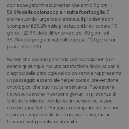
Calabria
Asma & BPCO
dovrebbe garantire la prestazione entro 3 giorni, il
59,9% delle colonscopie risulta fuori soglia
. E
anche quando l’urgenza si attenua, il problema non
Campania
Car-T
scompare: il 25,2% delle prestazioni brevi supera i 10
giorni, il 22,6% delle differite va oltre i 60 giorni e il
Emilia-Romagna
Colesterolo & coronaropatie
35,7% delle programmate oltrepassa i 120 giorni con
punte oltre i 300.
Friuli Venezia Giulia
Dermatite Atopica
Numeri che pesano perché la colonscopia non è un
Lazio
Diabete & glucometri
esame qualunque, ma una prestazione decisiva per la
diagnosi delle patologie del colon-retto e rappresenta
Liguria
Disturbi dell’umore
un passaggio essenziale nei percorsi di prevenzione
oncologica, che può risultare salvavita. Può essere
necessaria anche in persone giovani, in presenza di
Lombardia
Dolore
sintomi, familiarità, condizioni di rischio o indicazioni
cliniche specifiche. Per questo i tempi di accesso non
Marche
Donna & Salute
sono un semplice indicatore organizzativo, ma un
tema di sanità pubblica e di equità.
Molise
Epatiti