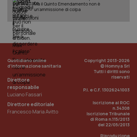
ide
Ma il Quinto Emendamento non è
Wel
un’ammissione di colpa
Quotidiano online
Copyright 2013-2026
d'informazione sanitaria
© Homnya Srl
Tutti i diritti sono
riservati
Direttore
responsabile
P.I. e C.F. 13026241003
Luciano Fassari
Iscrizione al ROC
Direttore editoriale
n.34308
Francesco Maria Avitto
Iscrizione Tribunale
di Roma n.115/2013
del 22/05/2013
Riproduzione