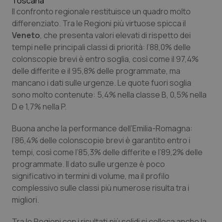
Toscana
Il confronto regionale restituisce un quadro molto
differenziato. Tra le Regioni più virtuose spicca il
Veneto
, che presenta valori elevati di rispetto dei
tempi nelle principali classi di priorità: l’88,0% delle
colonscopie brevi è entro soglia, così come il 97,4%
delle differite e il 95,8% delle programmate, ma
mancano i dati sulle urgenze. Le quote fuori soglia
sono molto contenute: 5,4% nella classe B, 0,5% nella
D e 1,7% nella P.
Buona anche la performance dell’Emilia-Romagna:
l’86,4% delle colonscopie brevi è garantito entro i
tempi, così come l’85,3% delle differite e l’89,2% delle
programmate. Il dato sulle urgenze è poco
significativo in termini di volume, ma il profilo
complessivo sulle classi più numerose risulta tra i
migliori.
Tra le Regioni con i risultati più solidi si colloca anche la