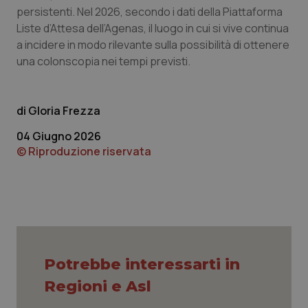
persistenti. Nel 2026, secondo i dati della Piattaforma
Liste d’Attesa dell’Agenas, il luogo in cui si vive continua
tracking-sites-ironfish-
www.quotidianosanita.it
4
a incidere in modo rilevante sulla possibilità di ottenere
tracking-enable
settim
2 gior
una colonscopia nei tempi previsti.
Gloria Frezza
tracking-sites-ironfish-
www.quotidianosanita.it
4
session-id
settim
04 Giugno 2026
2 gior
© Riproduzione riservata
_ga
1 anno
Google LLC
mes
.quotidianosanita.it
Potrebbe interessarti in
Regioni e Asl