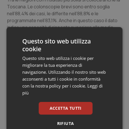
Toscana. Le colonscopie brevi sono entro soglia
nell’88,4% dei casi, le differite nell’88,8% e le
programmate nell’83,1%. Anche in questo caso il dato
indica una capacità di risposta superiore alla media
nazionale, soprattutto nelle classi B e D.
Questo sito web utilizza
cookie
Le maggiori criticità: Sicilia, Puglia e Umbria
Questo sito web utilizza i cookie per
Sul versante opposto emergono tre Regioni con
migliorare la tua esperienza di
criticità particolarmente marcate. La Sicilia presenta
navigazione. Utilizzando il nostro sito web
uno dei quadri più difficili: nella classe U
il 57,4% delle
acconsenti a tutti i cookie in conformità
prestazioni è fuori soglia
, nella B il 41,0%, nella D il
con la nostra policy per i cookie.
Leggi di
57,7% e nella P il 52,0%. In pratica, per le classi differita
più
e programmata più di una colonscopia su due non
rispetta i tempi previsti.
ACCETTA TUTTI
La Puglia mostra difficoltà diffuse su tutte le classi di
priorità. Il dato più critico riguarda
le urgenze: il 72,8%
RIFIUTA
è fuori soglia
e solo il 23,0% risulta entro i tempi. Ma il