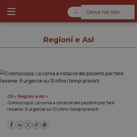
Giovedì 6 Agosto 2026
Regioni e Asl
Regioni e Asl
Cronache
QS
»
Regioni e Asl
»
Colonscopia. La corsa a ostacoli dei pazienti per fare
Governo e Parlamento
l’esame: 6 urgenze su 10 oltre i tempi previsti
Regioni e Asl
Lavoro e Professioni