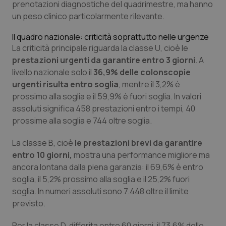
Valle D’Aosta
Oncodermatologia
prenotazioni diagnostiche del quadrimestre, ma hanno
un peso clinico particolarmente rilevante.
Veneto
Oncoematologia
Il quadro nazionale: criticità soprattutto nelle urgenze
La criticità principale riguarda la classe U, cioè le
Oncologia & Nutrizione
prestazioni urgenti da garantire entro 3 giorni
. A
livello nazionale solo il
36,9% delle colonscopie
Psoriasi & pelle
urgenti risulta entro soglia
, mentre il 3,2% è
prossimo alla soglia e il 59,9% è fuori soglia. In valori
Quotidiano Cardiologia
assoluti significa 458 prestazioni entro i tempi, 40
prossime alla soglia e 744 oltre soglia.
Quotidiano Chirurgia
La classe B, cioè
le prestazioni brevi da garantire
entro 10 giorni,
mostra una performance migliore ma
Quotidiano Oncologia
ancora lontana dalla piena garanzia: il 69,6% è entro
soglia, il 5,2% prossimo alla soglia e il 25,2% fuori
Quotidiano Pediatria
soglia. In numeri assoluti sono 7.448 oltre il limite
previsto.
Rene & patologie urogenitali
Per la classe D, differita entro 60 giorni, il 73,6% delle