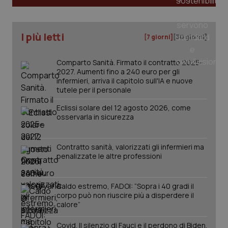
vis
web
uti
nuo
ver
I più letti
[7 giorni]
[30 giorni]
dell
You
YSC
Sessione
Que
Google LLC
Comparto Sanità. Firmato il contratto 2025-
imp
.youtube.com
2027. Aumenti fino a 240 euro per gli
You
infermieri, arriva il capitolo sull'IA e nuove
ten
tutele per il personale
vis
vid
Eclissi solare del 12 agosto 2026, come
__Secure-
.youtube.com
5 mesi 4
Que
osservarla in sicurezza
ROLLOUT_TOKEN
settimane
imp
You
ges
del
Contratto sanità, valorizzati gli infermieri ma
e d
per
penalizzate le altre professioni
del
ute
tracking-sites-
www.quotidianosanita.it
4
Que
Caldo estremo, FADOI: “Sopra i 40 gradi il
ironfish-tracking-
settimane
imp
corpo può non riuscire più a disperdere il
named-enable
2 giorni
dal
calore”
per 
sis
sol
Covid. Il silenzio di Fauci e il perdono di Biden.
ute