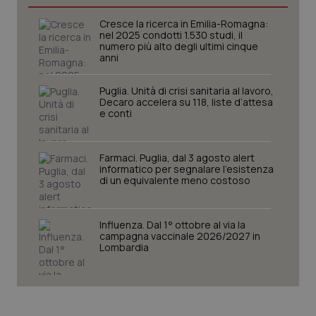
Cresce la ricerca in Emilia-Romagna:
nel 2025 condotti 1.530 studi, il
numero più alto degli ultimi cinque
anni
Puglia. Unità di crisi sanitaria al lavoro,
Decaro accelera su 118, liste d’attesa
e conti
Farmaci. Puglia, dal 3 agosto alert
informatico per segnalare l’esistenza
di un equivalente meno costoso
Influenza. Dal 1° ottobre al via la
campagna vaccinale 2026/2027 in
PHPSESSID
Sessio
PHP.net
Lombardia
www.quotidianosanita.it