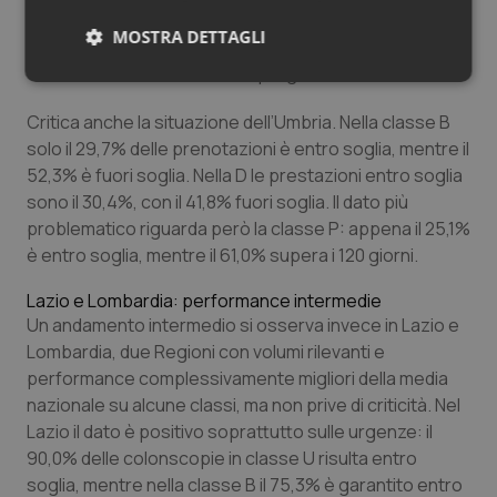
problema si estende anche alle altre classi: il 45,6%
MOSTRA DETTAGLI
delle brevi supera il limite previsto, così come il 39,9%
delle differite e il 50,7% delle programmate.
Necessari
Statistici
Marketing
Critica anche la situazione dell’Umbria. Nella classe B
solo il 29,7% delle prenotazioni è entro soglia, mentre il
52,3% è fuori soglia. Nella D le prestazioni entro soglia
sono il 30,4%, con il 41,8% fuori soglia. Il dato più
problematico riguarda però la classe P: appena il 25,1%
Necessari
Statistici
Marketing
è entro soglia, mentre il 61,0% supera i 120 giorni.
I cookie necessari contribuiscono a rendere fruibile il
Lazio e Lombardia: performance intermedie
sito web abilitandone funzionalità di base quali la
navigazione sulle pagine e l'accesso alle aree
Un andamento intermedio si osserva invece in Lazio e
protette del sito. Il sito web non è in grado di
Lombardia, due Regioni con volumi rilevanti e
funzionare correttamente senza questi cookie.
performance complessivamente migliori della media
Nome
Fornitore
/
Dominio
Scaden
nazionale su alcune classi, ma non prive di criticità. Nel
VISITOR_PRIVACY_METADATA
5 mesi
YouTube
Lazio il dato è positivo soprattutto sulle urgenze: il
settim
.youtube.com
90,0% delle colonscopie in classe U risulta entro
soglia, mentre nella classe B il 75,3% è garantito entro