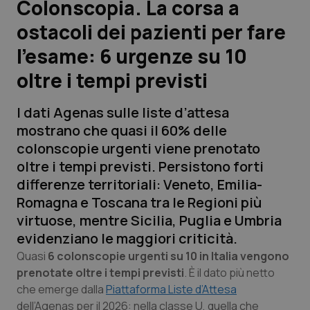
Colonscopia. La corsa a
ostacoli dei pazienti per fare
Scienza e Farmaci
l’esame: 6 urgenze su 10
Studi e Analisi
oltre i tempi previsti
Lettere al direttore
I dati Agenas sulle liste d’attesa
mostrano che quasi il 60% delle
Edizioni Regionali
colonscopie urgenti viene prenotato
oltre i tempi previsti. Persistono forti
QS Pro
differenze territoriali: Veneto, Emilia-
Romagna e Toscana tra le Regioni più
Professionisti Sanitari.AI
virtuose, mentre Sicilia, Puglia e Umbria
evidenziano le maggiori criticità.
Abruzzo
QS Pro Gold
Quasi
6 colonscopie urgenti su 10 in Italia vengono
prenotate oltre i tempi previsti
. È il dato più netto
QS Club
Newsletter
Basilicata
Artrite & artrosi
che emerge dalla
Piattaforma Liste d’Attesa
dell’Agenas per il 2026: nella classe U, quella che