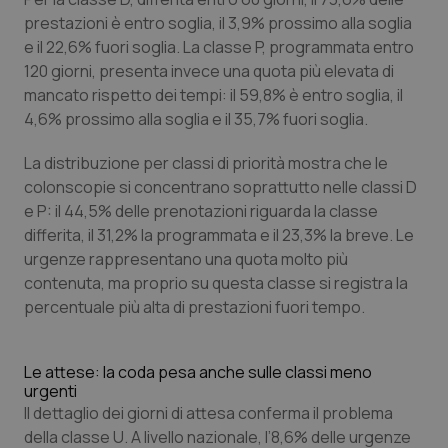
Salute orale & impianti
prestazioni è entro soglia, il 3,9% prossimo alla soglia
e il 22,6% fuori soglia. La classe P, programmata entro
120 giorni, presenta invece una quota più elevata di
Sangue & coagulazione
mancato rispetto dei tempi: il 59,8% è entro soglia, il
4,6% prossimo alla soglia e il 35,7% fuori soglia.
Tiroide
La distribuzione per classi di priorità mostra che le
Tumore al seno
colonscopie si concentrano soprattutto nelle classi D
e P: il 44,5% delle prenotazioni riguarda la classe
Tumore ovarico
differita, il 31,2% la programmata e il 23,3% la breve. Le
urgenze rappresentano una quota molto più
Tumori del Polmone & Testa Collo
contenuta, ma proprio su questa classe si registra la
percentuale più alta di prestazioni fuori tempo.
Tumori gastrointestinali
Le attese: la coda pesa anche sulle classi meno
Ulcera & Reflusso
urgenti
Il dettaglio dei giorni di attesa conferma il problema
della classe U. A livello nazionale, l’8,6% delle urgenze
Vaccini