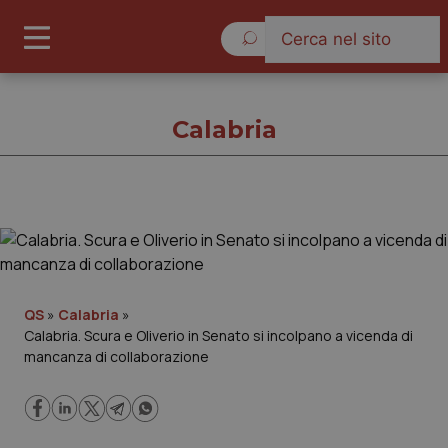
Sabato 8 Agosto 2026
Calabria
Calabria
Cronache
QS
»
Calabria
»
Calabria. Scura e Oliverio in Senato si incolpano a vicenda di
Governo e Parlamento
mancanza di collaborazione
Regioni e Asl
Lavoro e Professioni