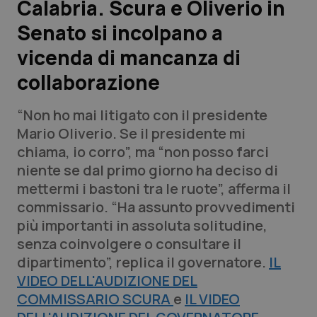
Calabria. Scura e Oliverio in
Senato si incolpano a
Scienza e Farmaci
vicenda di mancanza di
Studi e Analisi
collaborazione
Lettere al direttore
“Non ho mai litigato con il presidente
Mario Oliverio. Se il presidente mi
Edizioni Regionali
chiama, io corro”, ma “non posso farci
niente se dal primo giorno ha deciso di
QS Pro
mettermi i bastoni tra le ruote”, afferma il
commissario. “Ha assunto provvedimenti
Professionisti Sanitari.AI
più importanti in assoluta solitudine,
senza coinvolgere o consultare il
Abruzzo
QS Pro Gold
dipartimento”, replica il governatore.
IL
VIDEO DELL'AUDIZIONE DEL
QS Club
Newsletter
Basilicata
Artrite & artrosi
COMMISSARIO SCURA
e
IL VIDEO