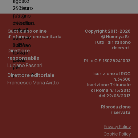
ver
dell
You
YSC
Sessione
Que
Google LLC
imp
.youtube.com
Quotidiano online
Copyright 2013-2026
You
ten
d'informazione sanitaria
© Homnya Srl
vis
Tutti i diritti sono
vid
riservati
Direttore
__Secure-
.youtube.com
5 mesi 4
Que
ROLLOUT_TOKEN
settimane
imp
responsabile
P.I. e C.F. 13026241003
You
Luciano Fassari
ges
del
Iscrizione al ROC
e d
Direttore editoriale
per
n.34308
Francesco Maria Avitto
del
Iscrizione Tribunale
ute
di Roma n.115/2013
del 22/05/2013
tracking-sites-
www.quotidianosanita.it
4
Que
ironfish-tracking-
settimane
imp
named-enable
2 giorni
dal
Riproduzione
per 
riservata
sis
sol
ute
Privacy Policy
ide
Wel
Cookie Policy