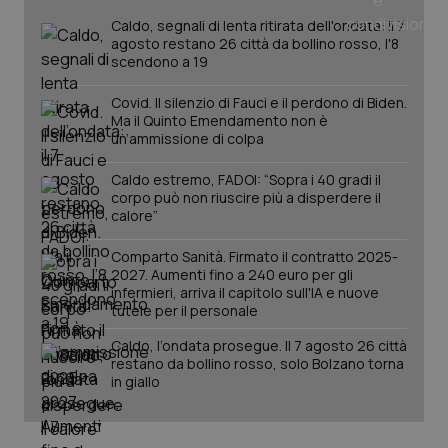
mese
cookie
VISITOR_INFO1_LIVE
5 mesi 4
Que
Google LLC
Caldo, segnali di lenta ritirata dell'ondata: il 7
viene
settimane
imp
.youtube.com
utilizzato
You
agosto restano 26 città da bollino rosso, l'8
da Google
ten
scendono a 19
Analytics
pre
per
del
mantener
vid
Covid. Il silenzio di Fauci e il perdono di Biden.
lo stato
inco
Ma il Quinto Emendamento non è
della
può
un’ammissione di colpa
sessione.
det
vis
web
Caldo estremo, FADOI: “Sopra i 40 gradi il
uti
nuo
corpo può non riuscire più a disperdere il
ver
calore”
dell
You
Comparto Sanità. Firmato il contratto 2025-
__Secure-YNID
.youtube.com
5 mesi 4
Que
2027. Aumenti fino a 240 euro per gli
settimane
imp
infermieri, arriva il capitolo sull'IA e nuove
You
ten
tutele per il personale
pre
del
Caldo, l’ondata prosegue. Il 7 agosto 26 città
vid
restano da bollino rosso, solo Bolzano torna
inco
può
in giallo
det
vis
web
uti
nuo