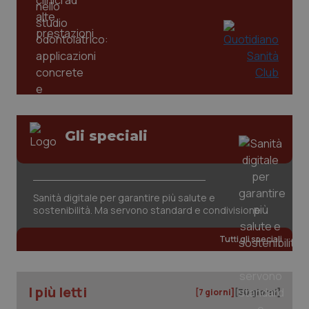
Gli speciali
_ga_KM60CM4NPH
.quotidianosanita.it
1 anno
mes
Sanità digitale per garantire più salute e
sostenibilità. Ma servono standard e condivisione
Tutti gli speciali
Fornitore
/
Nome
Scadenza
Descrizion
Dominio
I più letti
[7 giorni]
[30 giorni]
Nome
Fornitore
/
Dominio
Scadenza
Des
_ga_0VMQEQKQ1N
.quotidianosanita.it
1 anno 1
Questo