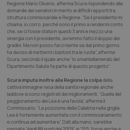
Valle D’Aosta
Oncodermatologia
Regione Mario Oliverio, afferma Scura rispondendo alle
domande dei senatori in merito ai difficili rapporti tra
Veneto
Oncoematologia
struttura commissariale e Regione. “Se il presidente mi
chiama, io corro, perché sono il primo a rendermi conto
Oncologia & Nutrizione
che, se ci fosse stata in questi 3 anni e mezzo una
sinergia con il presidente, avremmo fatto il doppio dei
gradini. Ma non posso farci niente se dal primo giorno
Psoriasi & pelle
ha deciso di mettermi i bastoni tra le ruote”, afferma
Scura, secondo il quale anche “lo smantellamendo del
Quotidiano Cardiologia
Dipartimento Salute fa parte di questo progetto”.
Quotidiano Chirurgia
Scura imputa inoltre alla Regione la colpa
della
cattiva immagine resa della sanità regionale anche
Quotidiano Oncologia
laddove si sono registrati dei miglioramenti. “Quella del
peggioramento dei Lea è una favola”, afferma il
Quotidiano Pediatria
Commissario: “La posizione della Calabria nella griglia
Lea è fortemente aumentata con il commissariamento
Rene & patologie urogenitali
e continua ad aumentare”. Dati alla mano, sarebbe
passata “dagli 88 punti del 2009” ai “155, forse anche a