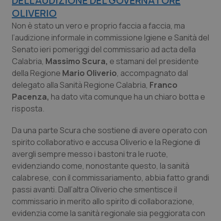
DELL'AUDIZIONE DEL GOVERNATORE
Calabria
Asma & BPCO
OLIVERIO
Non è stato un vero e proprio faccia a faccia, ma
Campania
Car-T
l’audizione informale in commissione Igiene e Sanità del
Senato ieri pomeriggi del commissario ad acta della
Emilia-Romagna
Colesterolo & coronaropatie
Calabria,
Massimo Scura,
e stamani del presidente
della Regione
Mario Oliverio
, accompagnato dal
Friuli Venezia Giulia
Dermatite Atopica
delegato alla Sanità Regione Calabria,
Franco
Pacenza,
ha dato vita comunque ha un chiaro botta e
risposta.
Lazio
Diabete & glucometri
Da una parte Scura che sostiene di avere operato con
Liguria
Disturbi dell’umore
spirito collaborativo e accusa Oliverio e la Regione di
avergli sempre messo i bastoni tra le ruote,
Lombardia
Dolore
evidenziando come, nonostante questo, la sanità
calabrese, con il commissariamento, abbia fatto grandi
Marche
Donna & Salute
passi avanti. Dall’altra Oliverio che smentisce il
commissario in merito allo spirito di collaborazione,
Molise
Epatiti
evidenzia come la sanità regionale sia peggiorata con