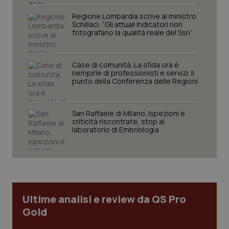
tracking-sites-ironfish-
www.quotidianosanita.it
4
tracking-enable
settim
Regione Lombardia scrive al ministro
2 gior
Schillaci: “Gli attuali indicatori non
fotografano la qualità reale del Ssn”
tracking-sites-ironfish-
www.quotidianosanita.it
4
Case di comunità. La sfida ora è
session-id
settim
riempirle di professionisti e servizi. Il
2 gior
punto della Conferenza delle Regioni
San Raffaele di Milano. Ispezioni e
_ga
1 anno
Google LLC
criticità riscontrate, stop al
mes
.quotidianosanita.it
laboratorio di Embriologia
Ultime analisi e review da QS Pro
Gold