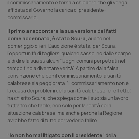
il commissariamento e torna a chiedere che gli venga
affidata dal Governo la carica di presidente-
Piemonte
HIV
commissario.
Provincia Autonoma di Bolzano
Infezioni & Febbre
Il primo a raccontare la sua versione dei fatti,
come accennato, è stato Scura,
audito nel
Provincia Autonoma di Trento
Ipertensione & Scompenso
pomeriggio di ieri. L’audizione è stata, per Scura,
l’opportunità di togliersi qualche sassolino dalle scarpe
Puglia
Malattie rare
e di dire la sua su alcuni “luoghi comuni perpetrati nel
tempo fino a diventare verità”. A partire dalla falsa
Sardegna
Malattia di Crohn & Rettocolite Ulcerosa
convinzione che con il commissariamento la sanità
calabrese sia peggiorata. “Il commissariamento non è
la causa dei problemi della sanità calabrese, è l’effetto”,
Sicilia
Neuroscienze & patologie neurodegenerative
ha chiarito Scura, che spiega come il suo sia un lavoro
tutt’altro che facile, non solo per la realtà della
Toscana
Obesità
situazione calabrese, ma anche perché la Regione
avrebbe fatto di tutto per vederlo fallire.
Umbria
Oftalmologia
“Io non ho mai litigato con il presidente”
della