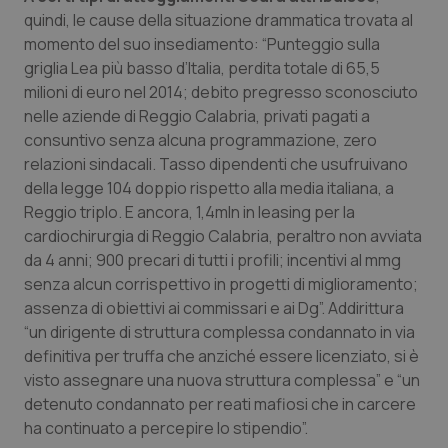
quindi, le cause della situazione drammatica trovata al
momento del suo insediamento: “Punteggio sulla
griglia Lea più basso d’Italia, perdita totale di 65,5
milioni di euro nel 2014; debito pregresso sconosciuto
nelle aziende di Reggio Calabria, privati pagati a
consuntivo senza alcuna programmazione, zero
relazioni sindacali. Tasso dipendenti che usufruivano
della legge 104 doppio rispetto alla media italiana, a
Reggio triplo. E ancora, 1,4mln in leasing per la
cardiochirurgia di Reggio Calabria, peraltro non avviata
da 4 anni; 900 precari di tutti i profili; incentivi al mmg
senza alcun corrispettivo in progetti di miglioramento;
assenza di obiettivi ai commissari e ai Dg”. Addirittura
“un dirigente di struttura complessa condannato in via
definitiva per truffa che anziché essere licenziato, si è
visto assegnare una nuova struttura complessa” e “un
detenuto condannato per reati mafiosi che in carcere
ha continuato a percepire lo stipendio”.