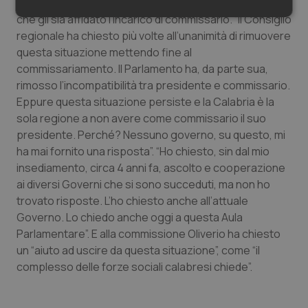
degli esempi portati da Oliverio) ed è tornato a chiede
che gli sia affidato l’incarico di commissario. “Il Consiglio
Necessari
Statistici
Marketing
regionale ha chiesto più volte all’unanimità di rimuovere
questa situazione mettendo fine al
commissariamento. Il Parlamento ha, da parte sua,
rimosso l’incompatibilità tra presidente e commissario.
Eppure questa situazione persiste e la Calabria è la
Necessari
Statistici
Marketing
sola regione a non avere come commissario il suo
presidente. Perché? Nessuno governo, su questo, mi
I cookie necessari contribuiscono a rendere fruibile il
ha mai fornito una risposta”. “Ho chiesto, sin dal mio
sito web abilitandone funzionalità di base quali la
navigazione sulle pagine e l'accesso alle aree
insediamento, circa 4 anni fa, ascolto e cooperazione
protette del sito. Il sito web non è in grado di
ai diversi Governi che si sono succeduti, ma non ho
funzionare correttamente senza questi cookie.
trovato risposte. L’ho chiesto anche all’attuale
Nome
Fornitore
/
Dominio
Scaden
Governo. Lo chiedo anche oggi a questa Aula
VISITOR_PRIVACY_METADATA
5 mesi
YouTube
Parlamentare”. E alla commissione Oliverio ha chiesto
settim
.youtube.com
un “aiuto ad uscire da questa situazione”, come “il
complesso delle forze sociali calabresi chiede”.