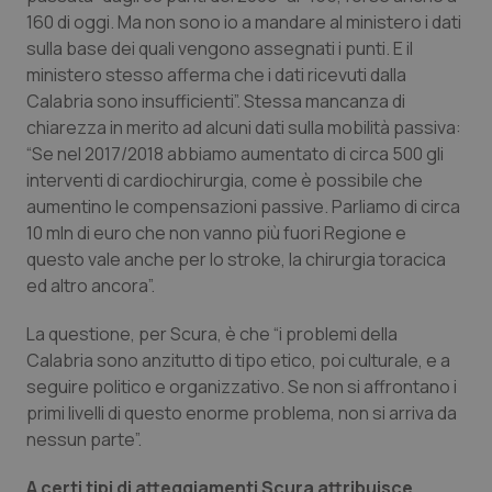
160 di oggi. Ma non sono io a mandare al ministero i dati
Salute orale & impianti
sulla base dei quali vengono assegnati i punti. E il
ministero stesso afferma che i dati ricevuti dalla
Sangue & coagulazione
Calabria sono insufficienti”. Stessa mancanza di
chiarezza in merito ad alcuni dati sulla mobilità passiva:
Tiroide
“Se nel 2017/2018 abbiamo aumentato di circa 500 gli
interventi di cardiochirurgia, come è possibile che
Tumore al seno
aumentino le compensazioni passive. Parliamo di circa
10 mln di euro che non vanno più fuori Regione e
Tumore ovarico
questo vale anche per lo stroke, la chirurgia toracica
ed altro ancora”.
Tumori del Polmone & Testa Collo
La questione, per Scura, è che “i problemi della
Calabria sono anzitutto di tipo etico, poi culturale, e a
Tumori gastrointestinali
seguire politico e organizzativo. Se non si affrontano i
primi livelli di questo enorme problema, non si arriva da
Ulcera & Reflusso
nessun parte”.
Vaccini
A certi tipi di atteggiamenti Scura attribuisce
,