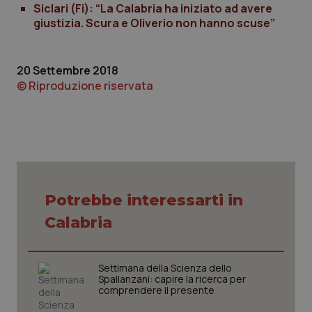
Siclari (Fi): “La Calabria ha iniziato ad avere
giustizia. Scura e Oliverio non hanno scuse”
20 Settembre 2018
© Riproduzione riservata
CookieScriptConsent
5 mesi
CookieScript
settim
www.quotidianosanita.it
Potrebbe interessarti in
Calabria
Settimana della Scienza dello
Spallanzani: capire la ricerca per
comprendere il presente