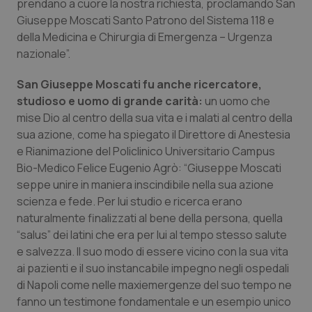
Valle D’Aosta
Oncodermatologia
prendano a cuore la nostra richiesta, proclamando San
Giuseppe Moscati Santo Patrono del Sistema 118 e
della Medicina e Chirurgia di Emergenza – Urgenza
Veneto
Oncoematologia
nazionale”.
Oncologia & Nutrizione
San Giuseppe Moscati fu anche ricercatore,
studioso e uomo di grande carità:
un uomo che
Psoriasi & pelle
mise Dio al centro della sua vita e i malati al centro della
sua azione, come ha spiegato il Direttore di Anestesia
Quotidiano Cardiologia
e Rianimazione del Policlinico Universitario Campus
Bio-Medico Felice Eugenio Agrò: “Giuseppe Moscati
Quotidiano Chirurgia
seppe unire in maniera inscindibile nella sua azione
scienza e fede. Per lui studio e ricerca erano
naturalmente finalizzati al bene della persona, quella
Quotidiano Oncologia
“salus” dei latini che era per lui al tempo stesso salute
e salvezza. Il suo modo di essere vicino con la sua vita
Quotidiano Pediatria
ai pazienti e il suo instancabile impegno negli ospedali
di Napoli come nelle maxiemergenze del suo tempo ne
Rene & patologie urogenitali
fanno un testimone fondamentale e un esempio unico