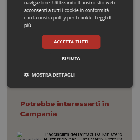
vigilia dell’apertura del pronto soccorso del Policlinico
navigazione. Utilizzando il nostro sito web
Universitario Campus Bio-Medico prevista per la
acconsenti a tutti i cookie in conformità
prossima primavera, un servizio al territorio e un
con la nostra policy per i cookie.
Leggi di
impegno professionale di tantissime persone.
più
ACCETTA TUTTI
17 Settembre 2019
© Riproduzione riservata
RIFIUTA
MOSTRA DETTAGLI
Necessari
Statistici
Marketing
Potrebbe interessarti in
Campania
Necessari
Statistici
Marketing
Tracciabilità dei farmaci. Dal Ministero
le istruzioni per il Data Matrix. Entro l’8