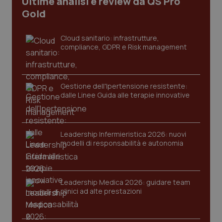
Ultime analisi e review da QS Pro
CookieScriptConsent
5 mesi
CookieScript
Gold
settim
www.quotidianosanita.it
Cloud sanitario: infrastrutture,
compliance, GDPR e Risk management
Gestione dell'Ipertensione resistente:
dalle Linee Guida alle terapie innovative
tracking-sites-ironfish-
www.quotidianosanita.it
4
Leadership Infermieristica 2026: nuovi
tracking-enable
settim
modelli di responsabilità e autonomia
2 gior
Leadership Medica 2026: guidare team
tracking-sites-ironfish-
www.quotidianosanita.it
4
clinici ad alte prestazioni
session-id
settim
2 gior