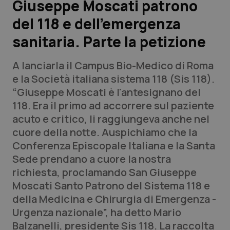
Giuseppe Moscati patrono
del 118 e dell’emergenza
Scienza e Farmaci
sanitaria. Parte la petizione
Studi e Analisi
A lanciarla il Campus Bio-Medico di Roma
Lettere al direttore
e la Società italiana sistema 118 (Sis 118).
“Giuseppe Moscati è l'antesignano del
Edizioni Regionali
118. Era il primo ad accorrere sul paziente
acuto e critico, li raggiungeva anche nel
QS Pro
cuore della notte. Auspichiamo che la
Conferenza Episcopale Italiana e la Santa
Professionisti Sanitari.AI
Sede prendano a cuore la nostra
richiesta, proclamando San Giuseppe
Abruzzo
QS Pro Gold
Moscati Santo Patrono del Sistema 118 e
della Medicina e Chirurgia di Emergenza -
QS Club
Newsletter
Basilicata
Artrite & artrosi
Urgenza nazionale”, ha detto Mario
Balzanelli, presidente Sis 118. La raccolta