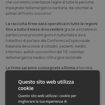
che vorremmo orientasse l’agire di tutte le persone
Salute orale & impianti
impegnate nell’emergenza sanitaria, dai volontari ai
primari di Pronto soccorso”.
Sangue & coagulazione
La raccolta firme sarà operativa in tutte le regioni
fino a tutto il mese di novembre
grazie a iniziative in
Tiroide
partenza nei prossimi giorni in tutta Italia e avrà
l’obiettivo di portare alla Conferenza Espiscopale
Tumore al seno
Italiana la devozione di cittadini, pazienti, medici,
infermieri, autisti-soccorritori del 118, volontari
Tumore ovarico
dell’emergenza medico-chirurgica nazionale.
Tumori del Polmone & Testa Collo
Le firme saranno consegnate a Roma
al termine
della raccolta mentre già nei giorni scorsi è stata
Tumori gastrointestinali
presentata una relazione contenente le motivazioni
Questo sito web utilizza
della richiesta.
cookie
Ulcera & Reflusso
L’avvio della petizione per San Giuseppe Moscati
Questo sito web utilizza i cookie per
patrono del 118
e dell’emergenza sanitaria cade alla
migliorare la tua esperienza di
Vaccini