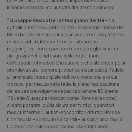
del Policlinico Universitario Campus Bio-Medico
insieme alle massime autorità dell’ateneo romano.
Piemonte
HIV
"Giuseppe Moscati è l'antesignano del 118
– ha
Provincia Autonoma di Bolzano
Infezioni & Febbre
sottolineato nel suo intervento il presidente del SIS118
Mario Balzanelli – Era il primo ad accorrere sul paziente
Provincia Autonoma di Trento
Ipertensione & Scompenso
acuto e critico, il docente universitario che
raggiungeva, senza pensarci due volte, gli ammalati
più gravi, anche nel cuore della notte, fuori
Puglia
Malattie rare
dall'ospedale il medico che curava e che al contempo si
prendeva cura, sempre presente, instancabile, fedele
Sardegna
Malattia di Crohn & Rettocolite Ulcerosa
all'ammalato inteso quale viatico dimensionale in cui
trovava, per mezzo della fede, la piena realizzazione
Sicilia
Neuroscienze & patologie neurodegenerative
della sua sconvolgente capacità di amare. Il Sistema
118 vede Giuseppe Moscati come "faro nella notte",
Toscana
Obesità
alleato potente, guida sicura per tutti gli operatori,
medici, infermieri, autisti-soccorritori di tutto il Paese.
Umbria
Oftalmologia
Con fiducia – conclude Balzanelli – auspichiamo che la
Conferenza Episcopale Italiana e la Santa Sede