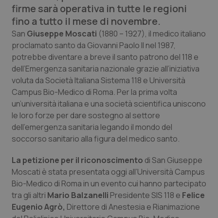
Calabria
Asma & BPCO
firme sarà operativa in tutte le regioni
fino a tutto il mese di novembre.
Campania
Car-T
San
Giuseppe Moscati
(1880 – 1927), il medico italiano
proclamato santo da Giovanni Paolo II nel 1987,
potrebbe diventare a breve il santo patrono del 118 e
Emilia-Romagna
Colesterolo & coronaropatie
dell’Emergenza sanitaria nazionale grazie all’iniziativa
voluta da Società Italiana Sistema 118 e Università
Friuli Venezia Giulia
Dermatite Atopica
Campus Bio-Medico di Roma. Per la prima volta
un’università italiana e una società scientifica uniscono
Lazio
Diabete & glucometri
le loro forze per dare sostegno al settore
dell’emergenza sanitaria legando il mondo del
Liguria
Disturbi dell’umore
soccorso sanitario alla figura del medico santo.
Lombardia
Dolore
La petizione per il riconoscimento
di San Giuseppe
Moscati è stata presentata oggi all’Università Campus
Bio-Medico di Roma in un evento cui hanno partecipato
Marche
Donna & Salute
tra gli altri
Mario Balzanelli
Presidente SIS 118 e
Felice
Eugenio Agrò,
Direttore di Anestesia e Rianimazione
Molise
Epatiti