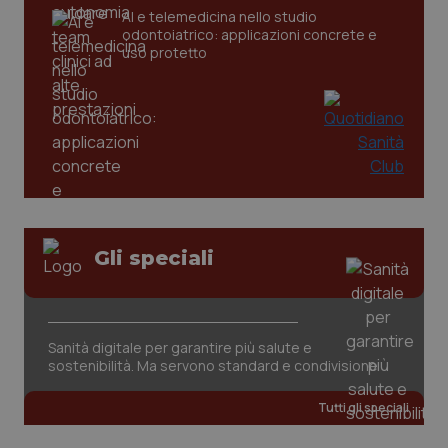
AI e telemedicina nello studio
odontoiatrico: applicazioni concrete e
_ga
1 anno
Google LLC
uso protetto
mes
.quotidianosanita.it
Gli speciali
Sanità digitale per garantire più salute e
sostenibilità. Ma servono standard e condivisione
Tutti gli speciali