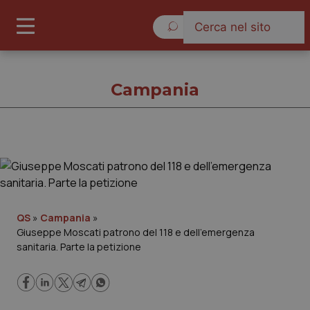
Venerdì 7 Agosto 2026
Campania
Campania
Cronache
QS
»
Campania
»
Giuseppe Moscati patrono del 118 e dell’emergenza
Governo e Parlamento
sanitaria. Parte la petizione
Regioni e Asl
Lavoro e Professioni