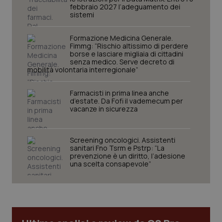
I cookie necessari contribuiscono a rendere fruibile il
febbraio 2027 l’adeguamento dei
sito web abilitandone funzionalità di base quali la
sistemi
navigazione sulle pagine e l'accesso alle aree
protette del sito. Il sito web non è in grado di
Formazione Medicina Generale.
funzionare correttamente senza questi cookie.
Fimmg: “Rischio altissimo di perdere
Nome
Fornitore
/
Dominio
Scaden
borse e lasciare migliaia di cittadini
senza medico. Serve decreto di
VISITOR_PRIVACY_METADATA
5 mesi
YouTube
mobilità volontaria interregionale”
settim
.youtube.com
Farmacisti in prima linea anche
d’estate. Da Fofi il vademecum per
vacanze in sicurezza
Screening oncologici. Assistenti
sanitari Fno Tsrm e Pstrp: “La
prevenzione è un diritto, l’adesione
una scelta consapevole”