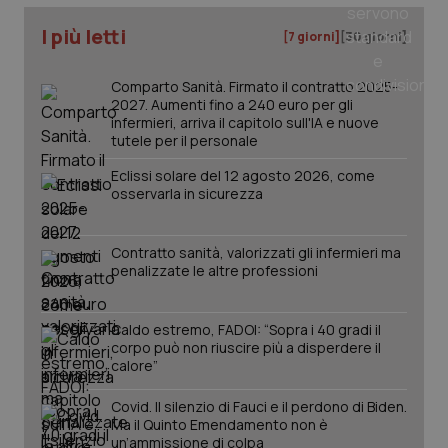
I più letti
[7 giorni]
[30 giorni]
Comparto Sanità. Firmato il contratto 2025-
PHPSESSID
Sessio
PHP.net
2027. Aumenti fino a 240 euro per gli
www.quotidianosanita.it
infermieri, arriva il capitolo sull'IA e nuove
tutele per il personale
Eclissi solare del 12 agosto 2026, come
osservarla in sicurezza
Contratto sanità, valorizzati gli infermieri ma
penalizzate le altre professioni
Caldo estremo, FADOI: “Sopra i 40 gradi il
corpo può non riuscire più a disperdere il
calore”
Covid. Il silenzio di Fauci e il perdono di Biden.
Ma il Quinto Emendamento non è
un’ammissione di colpa