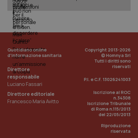
_ga_KM60CM4NPH
.quotidianosanita.it
1 anno
mes
Quotidiano online
Copyright 2013-2026
d'informazione sanitaria
© Homnya Srl
Tutti i diritti sono
Fornitore
/
riservati
Nome
Scadenza
Descrizion
Direttore
Dominio
Nome
Fornitore
/
Dominio
Scadenza
Des
responsabile
_ga_0VMQEQKQ1N
.quotidianosanita.it
1 anno 1
Questo
P.I. e C.F. 13026241003
mese
cookie
VISITOR_INFO1_LIVE
5 mesi 4
Que
Google LLC
Luciano Fassari
viene
settimane
imp
.youtube.com
utilizzato
You
Iscrizione al ROC
Direttore editoriale
da Google
ten
n.34308
Analytics
pre
Francesco Maria Avitto
Iscrizione Tribunale
per
del
mantener
vid
di Roma n.115/2013
lo stato
inco
del 22/05/2013
della
può
sessione.
det
Riproduzione
vis
web
riservata
uti