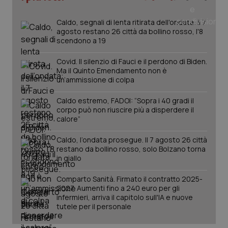
del
e d
per
Caldo, segnali di lenta ritirata dell'ondata: il 7
del
agosto restano 26 città da bollino rosso, l'8
ute
scendono a 19
tracking-sites-
www.quotidianosanita.it
4
Que
ironfish-tracking-
settimane
imp
Covid. Il silenzio di Fauci e il perdono di Biden.
named-enable
2 giorni
dal
Ma il Quinto Emendamento non è
per 
sis
un’ammissione di colpa
sol
ute
ide
Caldo estremo, FADOI: “Sopra i 40 gradi il
Wel
corpo può non riuscire più a disperdere il
calore”
Caldo, l’ondata prosegue. Il 7 agosto 26 città
restano da bollino rosso, solo Bolzano torna
in giallo
Comparto Sanità. Firmato il contratto 2025-
2027. Aumenti fino a 240 euro per gli
infermieri, arriva il capitolo sull'IA e nuove
tutele per il personale