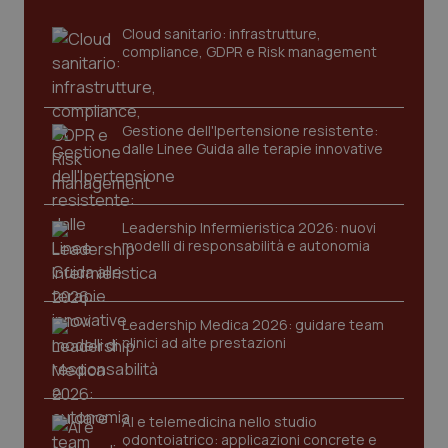
mes
Cloud sanitario: infrastrutture,
compliance, GDPR e Risk management
Gestione dell'Ipertensione resistente:
dalle Linee Guida alle terapie innovative
Fornitore
/
Nome
Scadenza
Descrizion
Dominio
Nome
Fornitore
/
Dominio
Scadenza
Des
Leadership Infermieristica 2026: nuovi
_ga_0VMQEQKQ1N
.quotidianosanita.it
1 anno 1
Questo
modelli di responsabilità e autonomia
mese
cookie
VISITOR_INFO1_LIVE
5 mesi 4
Que
Google LLC
viene
settimane
imp
.youtube.com
utilizzato
You
da Google
ten
Analytics
pre
per
del
Leadership Medica 2026: guidare team
mantener
vid
clinici ad alte prestazioni
lo stato
inco
della
può
sessione.
det
vis
web
uti
AI e telemedicina nello studio
nuo
odontoiatrico: applicazioni concrete e
ver