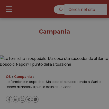
Domenica 9 Agosto 2026
Campania
Campania
Cronache
QS
»
Campania
»
Le formiche in ospedale. Ma cosa sta succedendo al Santo
Governo e Parlamento
Bosco di Napoli? Il punto della situazione
Regioni e Asl
Lavoro e Professioni