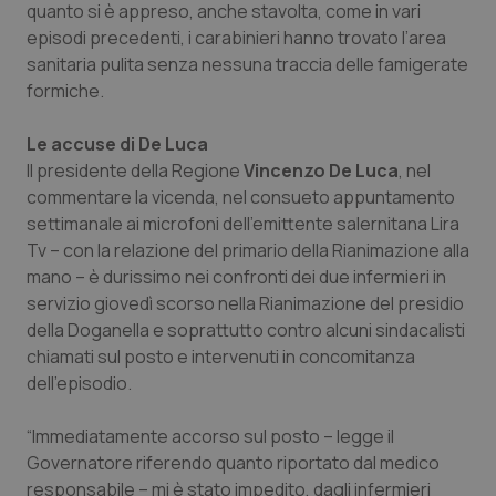
quanto si è appreso, anche stavolta, come in vari
episodi precedenti, i carabinieri hanno trovato l’area
Piemonte
HIV
sanitaria pulita senza nessuna traccia delle famigerate
formiche.
Provincia Autonoma di Bolzano
Infezioni & Febbre
Le accuse di De Luca
Provincia Autonoma di Trento
Ipertensione & Scompenso
Il presidente della Regione
Vincenzo De Luca
, nel
commentare la vicenda, nel consueto appuntamento
Puglia
Malattie rare
settimanale ai microfoni dell’emittente salernitana Lira
Tv – con la relazione del primario della Rianimazione alla
Sardegna
Malattia di Crohn & Rettocolite Ulcerosa
mano – è durissimo nei confronti dei due infermieri in
servizio giovedì scorso nella Rianimazione del presidio
Sicilia
Neuroscienze & patologie neurodegenerative
della Doganella e soprattutto contro alcuni sindacalisti
chiamati sul posto e intervenuti in concomitanza
dell’episodio.
Toscana
Obesità
“Immediatamente accorso sul posto – legge il
Umbria
Oftalmologia
Governatore riferendo quanto riportato dal medico
responsabile – mi è stato impedito, dagli infermieri