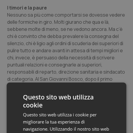
I timori e la paure
Nessuno sa più come comportarsi se dovesse vedere
delle formiche in giro. Molti giurano che qua e là,
sebbene molte di meno, se ne vedono ancora. Ma c’è
chi è convinto che debba prevalere la consegna del
silenzio, chi è ligio agli ordini di scuderia dei superiori di
pulire tutto e andare avanti in attesa di tempi migliori e
chi, invece, è persuaso della necessità di scrivere
puntuali relazioni e consegnarle ai superiori,
responsabili di reparto, direzione sanitaria e sindacato
di categoria. Al San Giovanni Bosco, dopo il primo
clamoroso episodio di novembre, quando una
paziente dello Sri Lanka intubata fu trovata
Questo sito web utilizza
letteralmente invasa dalle formiche, e a seguito degli
cookie
infruttuosi interventi di disinfestazione (che ancora
vanno avanti) conditi da successivi numerosi ripetuti
Questo sito web utilizza i cookie per
avvistamenti di formiche in vari reparti (in Medicina,
migliorare la tua esperienza di
Chirurgia, in sala operatoria e infine in Rianimazione) è
navigazione. Utilizzando il nostro sito web