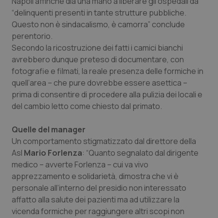
Napoli affinché dia una mano a liberare gli ospedali da
Salute orale & impianti
“delinquenti presenti in tante strutture pubbliche.
Questo non è sindacalismo, è camorra” conclude
perentorio.
Sangue & coagulazione
Secondo la ricostruzione dei fatti i camici bianchi
avrebbero dunque preteso di documentare, con
Tiroide
fotografie e filmati, la reale presenza delle formiche in
quell’area – che pure dovrebbe essere asettica –
Tumore al seno
prima di consentire di procedere alla pulizia dei locali e
del cambio letto come chiesto dal primato.
Tumore ovarico
Quelle del manager
Tumori del Polmone & Testa Collo
Un comportamento stigmatizzato dal direttore della
Asl
Mario Forlenza
: “Quanto segnalato dal dirigente
Tumori gastrointestinali
medico – avverte Forlenza – cui va vivo
apprezzamento e solidarietà, dimostra che vi è
personale all’interno del presidio non interessato
Ulcera & Reflusso
affatto alla salute dei pazienti ma ad utilizzare la
vicenda formiche per raggiungere altri scopi non
Vaccini