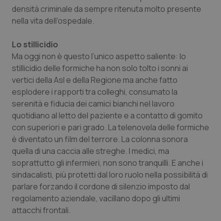
densità criminale da sempre ritenuta molto presente
nella vita dell’ospedale.
Lo stillicidio
Ma oggi non è questo l’unico aspetto saliente: lo
stillicidio delle formiche ha non solo tolto i sonni ai
vertici della Asl e della Regione ma anche fatto
esplodere i rapporti tra colleghi, consumato la
serenità e fiducia dei camici bianchi nel lavoro
quotidiano al letto del paziente e a contatto di gomito
con superiori e pari grado. La telenovela delle formiche
è diventato un film del terrore. La colonna sonora
quella di una caccia alle streghe. I medici, ma
soprattutto gli infermieri, non sono tranquilli. E anche i
sindacalisti, più protetti dal loro ruolo nella possibilità di
parlare forzando il cordone di silenzio imposto dal
regolamento aziendale, vacillano dopo gli ultimi
attacchi frontali.