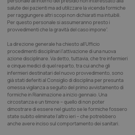
personale all’interno del presidio non interessato alla
settim
www.quotidianosanita.it
salute dei pazienti ma ad utilizzare la vicenda formiche
per raggiungere altri scopi non dichiarati ma intuibili.
Per questo personale si assumeranno presto i
provvedimenti che la gravità del caso impone”.
La direzione generale ha chiesto all’Ufficio
procedimenti disciplinari l’attivazione di una nuova
azione disciplinare. Va detto, tuttavia, che tre infermieri
e cinque medici di quel reparto, tra cui anche gli
infermieri destinatari del nuovo provvedimento, sono
tracking-sites-ironfish-
www.quotidianosanita.it
4
tracking-enable
settim
già stati deferiti al Consiglio di disciplina per presunta
2 gior
omessa vigilanza a seguito del primo avvistamento di
formiche in Rianimazione a inizio gennaio. Una
circostanza e un timore – quello di non poter
tracking-sites-ironfish-
www.quotidianosanita.it
4
dimostrare di essere nel giusto se le formiche fossero
session-id
settim
2 gior
state subito eliminate l’altro ieri – che potrebbero
anche avere inciso sul comportamento dei sanitari.