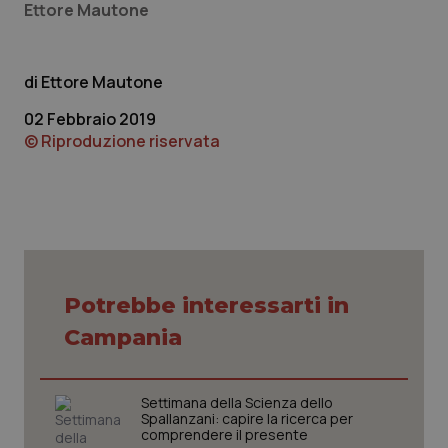
Ettore Mautone
_ga
1 anno
Google LLC
mes
.quotidianosanita.it
Ettore Mautone
02 Febbraio 2019
© Riproduzione riservata
Potrebbe interessarti in
Campania
Settimana della Scienza dello
Spallanzani: capire la ricerca per
comprendere il presente