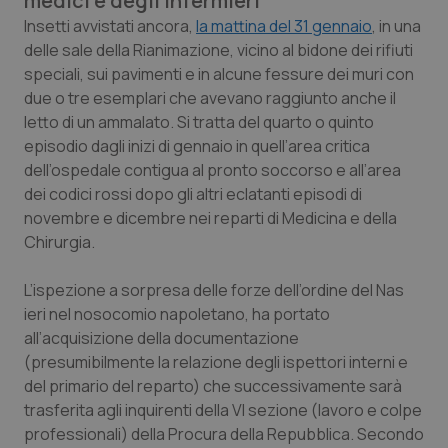
medici e degli infermieri
Calabria
Asma & BPCO
Insetti avvistati ancora,
la mattina del 31 gennaio
, in una
delle sale della Rianimazione, vicino al bidone dei rifiuti
Campania
Car-T
speciali, sui pavimenti e in alcune fessure dei muri con
due o tre esemplari che avevano raggiunto anche il
Emilia-Romagna
Colesterolo & coronaropatie
letto di un ammalato. Si tratta del quarto o quinto
episodio dagli inizi di gennaio in quell’area critica
dell’ospedale contigua al pronto soccorso e all’area
Friuli Venezia Giulia
Dermatite Atopica
dei codici rossi dopo gli altri eclatanti episodi di
novembre e dicembre nei reparti di Medicina e della
Lazio
Diabete & glucometri
Chirurgia.
Liguria
Disturbi dell’umore
L’ispezione a sorpresa delle forze dell’ordine del Nas
ieri nel nosocomio napoletano, ha portato
Lombardia
Dolore
all’acquisizione della documentazione
(presumibilmente la relazione degli ispettori interni e
Marche
Donna & Salute
del primario del reparto) che successivamente sarà
trasferita agli inquirenti della VI sezione (lavoro e colpe
Molise
Epatiti
professionali) della Procura della Repubblica. Secondo