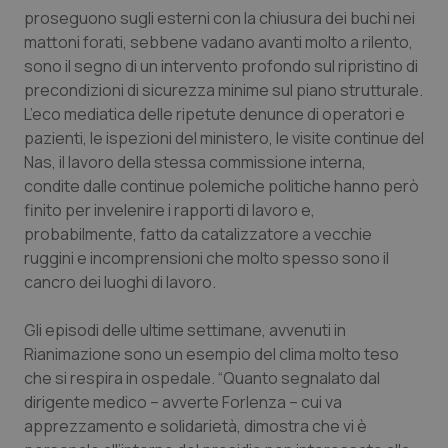
sito web abilitandone funzionalità di base quali la
proseguono sugli esterni con la chiusura dei buchi nei
navigazione sulle pagine e l'accesso alle aree
protette del sito. Il sito web non è in grado di
mattoni forati, sebbene vadano avanti molto a rilento,
funzionare correttamente senza questi cookie.
sono il segno di un intervento profondo sul ripristino di
Nome
Fornitore
/
Dominio
Scaden
precondizioni di sicurezza minime sul piano strutturale.
L’eco mediatica delle ripetute denunce di operatori e
VISITOR_PRIVACY_METADATA
5 mesi
YouTube
settim
.youtube.com
pazienti, le ispezioni del ministero, le visite continue del
Nas, il lavoro della stessa commissione interna,
condite dalle continue polemiche politiche hanno però
finito per invelenire i rapporti di lavoro e,
probabilmente, fatto da catalizzatore a vecchie
ruggini e incomprensioni che molto spesso sono il
cancro dei luoghi di lavoro.
Gli episodi delle ultime settimane, avvenuti in
Rianimazione sono un esempio del clima molto teso
che si respira in ospedale. “Quanto segnalato dal
dirigente medico – avverte Forlenza – cui va
apprezzamento e solidarietà, dimostra che vi è
CookieScriptConsent
5 mesi
CookieScript