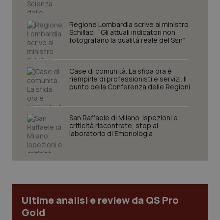
Regione Lombardia scrive al ministro
Schillaci: “Gli attuali indicatori non
PHPSESSID
Sessio
PHP.net
fotografano la qualità reale del Ssn”
www.quotidianosanita.it
Case di comunità. La sfida ora è
riempirle di professionisti e servizi. Il
punto della Conferenza delle Regioni
San Raffaele di Milano. Ispezioni e
criticità riscontrate, stop al
laboratorio di Embriologia
Ultime analisi e review da QS Pro
Gold
_ga_KM60CM4NPH
.quotidianosanita.it
1 anno