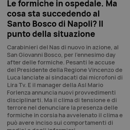
Le formiche in ospedale. Ma
cosa sta succedendo al
Scienza e Farmaci
Santo Bosco di Napoli? Il
Studi e Analisi
punto della situazione
Lettere al direttore
Carabinieri del Nas di nuovo in azione, al
San Giovanni Bosco, per l’ennesimo day
Edizioni Regionali
after delle formiche. Pesanti le accuse
del Presidente della Regione Vincenzo de
QS Pro
Luca lanciate ai sindacati dai microfoni di
Lira Tv. E il manager della Asl Mario
Professionisti Sanitari.AI
Forlenza annuncia nuovi provvedimenti
disciplinarti. Ma il clima di tensione e di
Abruzzo
QS Pro Gold
terrore nel denunciare la presenza delle
formiche in corsia ha avvelenato il clima e
QS Club
Newsletter
Basilicata
Artrite & artrosi
può avere inciso sui comportamenti di