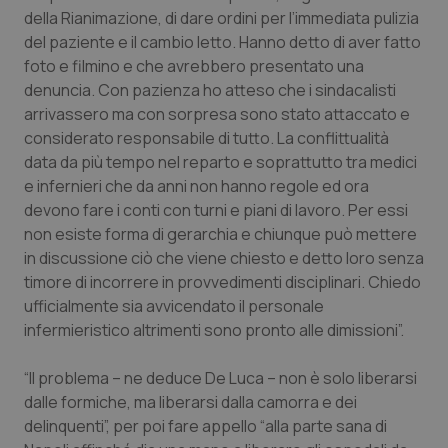
Valle D’Aosta
Oncodermatologia
della Rianimazione, di dare ordini per l’immediata pulizia
del paziente e il cambio letto. Hanno detto di aver fatto
Veneto
Oncoematologia
foto e filmino e che avrebbero presentato una
denuncia. Con pazienza ho atteso che i sindacalisti
Oncologia & Nutrizione
arrivassero ma con sorpresa sono stato attaccato e
considerato responsabile di tutto. La conflittualità
Psoriasi & pelle
data da più tempo nel reparto e soprattutto tra medici
e infernieri che da anni non hanno regole ed ora
devono fare i conti con turni e piani di lavoro. Per essi
Quotidiano Cardiologia
non esiste forma di gerarchia e chiunque può mettere
in discussione ciò che viene chiesto e detto loro senza
Quotidiano Chirurgia
timore di incorrere in provvedimenti disciplinari. Chiedo
ufficialmente sia avvicendato il personale
Quotidiano Oncologia
infermieristico altrimenti sono pronto alle dimissioni”.
Quotidiano Pediatria
“Il problema – ne deduce De Luca – non è solo liberarsi
dalle formiche, ma liberarsi dalla camorra e dei
Rene & patologie urogenitali
delinquenti”, per poi fare appello “alla parte sana di