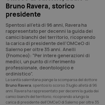
Bruno Ravera, storico
Scienza e Farmaci
presidente
Studi e Analisi
Spentosi all’età di 96 anni, Ravera ha
rappresentato per decenni la guida dei
Lettere al direttore
camici bianchi del territorio, ricoprendo
la carica di presidente dell’OMCeO di
Edizioni Regionali
Salerno per oltre 35 anni. Anelli
(Fnomceo): “Per intere generazioni di
QS Pro
medici, un punto di riferimento
professionale, deontologico e
Professionisti Sanitari.AI
ordinistico”.
La sanità salernitana piange la scomparsa del dottore
Abruzzo
QS Pro Gold
Bruno Ravera
, spentosi lo scorso 3 luglio all’età di 96
anni. Ravera ha rappresentato per decenni la guida dei
QS Club
Newsletter
Basilicata
Artrite & artrosi
camici bianchi del territorio, ricoprendo a lungo la
carica di presidente dell’OMCeO di Salerno per oltre 35