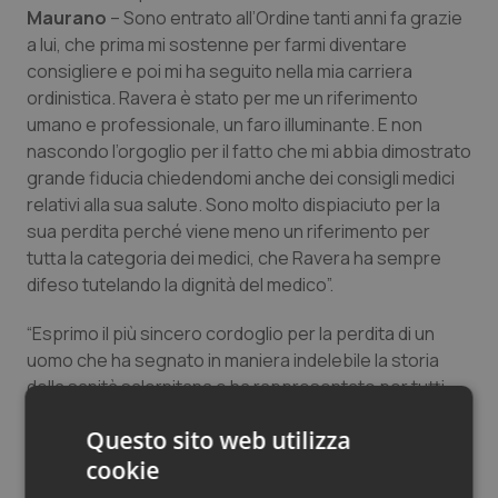
Maurano
– Sono entrato all’Ordine tanti anni fa grazie
Salute orale & impianti
a lui, che prima mi sostenne per farmi diventare
consigliere e poi mi ha seguito nella mia carriera
Sangue & coagulazione
ordinistica. Ravera è stato per me un riferimento
umano e professionale, un faro illuminante. E non
Tiroide
nascondo l’orgoglio per il fatto che mi abbia dimostrato
grande fiducia chiedendomi anche dei consigli medici
Tumore al seno
relativi alla sua salute. Sono molto dispiaciuto per la
sua perdita perché viene meno un riferimento per
Tumore ovarico
tutta la categoria dei medici, che Ravera ha sempre
difeso tutelando la dignità del medico”.
Tumori del Polmone & Testa Collo
“Esprimo il più sincero cordoglio per la perdita di un
uomo che ha segnato in maniera indelebile la storia
Tumori gastrointestinali
della sanità salernitana e ha rappresentato per tutti
noi un punto di riferimento autorevole, lungimirante e
Ulcera & Reflusso
Questo sito web utilizza
sempre animato da un profondo senso delle istituzioni
– dichiara
cookie
Gaetano
Ciancio
, presidente dell’Albo degli
Vaccini
Odontoiatri dell’Omceo Salerno – Ho avuto l’onore di