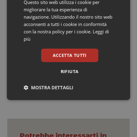
Questo sito web utilizza i cookie per
condividere con lui diverse stagioni della vita
migliorare la tua esperienza di
ordinistica, ricoprendo anche il ruolo di consigliere
navigazione. Utilizzando il nostro sito web
Segretario durante le consiliature da lui presiedute. In
acconsenti a tutti i cookie in conformità
quegli anni ho potuto apprezzarne non solo la
con la nostra policy per i cookie.
Leggi di
straordinaria competenza e la visione strategica, ma
più
soprattutto le doti di equilibrio, ascolto e rispetto
verso ogni componente della professione medica e
ACCETTA TUTTI
odontoiatrica”.
RIFIUTA
06 Luglio 2026
© Riproduzione riservata
MOSTRA DETTAGLI
Necessari
Statistici
Marketing
Potrebbe interessarti in