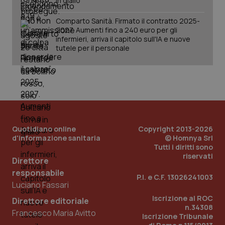
in giallo
Comparto Sanità. Firmato il contratto 2025-
2027. Aumenti fino a 240 euro per gli
_ga_KM60CM4NPH
.quotidianosanita.it
1 anno
infermieri, arriva il capitolo sull'IA e nuove
mes
tutele per il personale
Fornitore
/
Quotidiano online
Copyright 2013-2026
Nome
Scadenza
Descrizion
Dominio
d'informazione sanitaria
© Homnya Srl
Nome
Fornitore
/
Dominio
Scadenza
Des
Tutti i diritti sono
_ga_0VMQEQKQ1N
.quotidianosanita.it
1 anno 1
Questo
riservati
mese
cookie
VISITOR_INFO1_LIVE
5 mesi 4
Que
Google LLC
Direttore
viene
settimane
imp
.youtube.com
responsabile
utilizzato
You
P.I. e C.F. 13026241003
da Google
ten
Luciano Fassari
Analytics
pre
per
del
Iscrizione al ROC
Direttore editoriale
mantener
vid
n.34308
lo stato
inco
Francesco Maria Avitto
della
può
Iscrizione Tribunale
sessione.
det