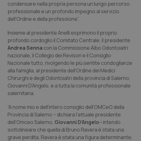
condensare nella propria persona un lungo percorso
Piemonte
HIV
professionale e un profondo impegno al servizio
dell’Ordine e della professione”.
Provincia Autonoma di Bolzano
Infezioni & Febbre
Insieme al presidente Anelli esprimono il proprio
profondo cordoglio il Comitato Centrale, il presidente
Provincia Autonoma di Trento
Ipertensione & Scompenso
Andrea Senna
con la Commissione Albo Odontoiatri
nazionale, il Collegio dei Revisori e il Consiglio
Puglia
Malattie rare
Nazionale tutto, rivolgendo le più sentite condoglianze
alla famiglia, al presidente dell’Ordine dei Medici
Sardegna
Malattia di Crohn & Rettocolite Ulcerosa
Chirurghi e degli Odontoiatri della provincia di Salerno,
Giovanni D’Angelo, e a tutta la comunità professionale
Sicilia
Neuroscienze & patologie neurodegenerative
salernitana.
“A nome mio e dell’intero consiglio dell’OMCeO della
Toscana
Obesità
Provincia di Salerno – dichiara l’attuale presidente
dell’Omceo Salerno,
Giovanni D’Angelo
– intendo
Umbria
Oftalmologia
sottolineare che quella di Bruno Ravera è stata una
grave perdita. Ravera è stata una figura determinante,