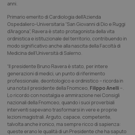
anni.
Calabria
Asma & BPCO
Primario emerito di Cardiologia dell’Azienda
Campania
Car-T
Ospedaliero-Universitaria “San Giovanni di Dio e Ruggi
d’Aragona”, Ravera è stato protagonista della vita
Emilia-Romagna
Colesterolo & coronaropatie
ordinistica e istituzionale del territorio, contribuendo in
modo significativo anche alla nascita della Facoltà di
Friuli Venezia Giulia
Dermatite Atopica
Medicina dell’Università di Salerno.
“Il presidente Bruno Ravera è stato, per intere
Lazio
Diabete & glucometri
generazioni di medici, un punto di riferimento
professionale, deontologico e ordinistico – ricorda in
Liguria
Disturbi dell’umore
una nota il presidente della Fnomceo,
Filippo Anelli
–.
Lo ricordo con nostalgia e ammirazione nei Consigli
Lombardia
Dolore
nazionali della Fnomceo, quando i suoi proverbiali
interventi sapevano trasformarsi in vere e proprie
Marche
Donna & Salute
lezioni magistrali. Arguto, capace, competente,
talvolta anche ironico, ma sempre ricco di sapienza:
Molise
Epatiti
queste erano le qualità di un Presidente che ha saputo