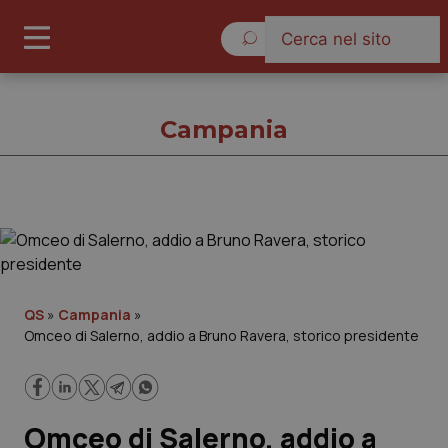
Lunedì 10 Agosto 2026
Campania
Campania
Cronache
QS
»
Campania
»
Omceo di Salerno, addio a Bruno Ravera, storico presidente
Governo e Parlamento
Regioni e Asl
Omceo di Salerno, addio a
Lavoro e Professioni