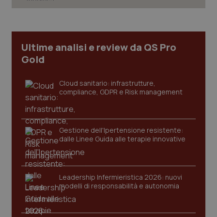
CookieScriptConsent
5 mesi
CookieScript
settim
www.quotidianosanita.it
Ultime analisi e review da QS Pro
Gold
Cloud sanitario: infrastrutture,
compliance, GDPR e Risk management
Gestione dell'Ipertensione resistente:
dalle Linee Guida alle terapie innovative
tracking-sites-ironfish-
www.quotidianosanita.it
4
tracking-enable
settim
2 gior
Leadership Infermieristica 2026: nuovi
modelli di responsabilità e autonomia
tracking-sites-ironfish-
www.quotidianosanita.it
4
session-id
settim