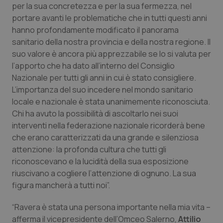
Valle D’Aosta
Oncodermatologia
per la sua concretezza e per la sua fermezza, nel
portare avanti le problematiche che in tutti questi anni
Veneto
Oncoematologia
hanno profondamente modificato il panorama
sanitario della nostra provincia e della nostra regione. Il
Oncologia & Nutrizione
suo valore è ancora più apprezzabile se lo si valuta per
l’apporto che ha dato all’interno del Consiglio
Nazionale per tutti gli anni in cui è stato consigliere.
Psoriasi & pelle
L’importanza del suo incedere nel mondo sanitario
locale e nazionale è stata unanimemente riconosciuta.
Quotidiano Cardiologia
Chi ha avuto la possibilità di ascoltarlo nei suoi
interventi nella federazione nazionale ricorderà bene
Quotidiano Chirurgia
che erano caratterizzati da una grande e silenziosa
attenzione: la profonda cultura che tutti gli
Quotidiano Oncologia
riconoscevano e la lucidità della sua esposizione
riuscivano a cogliere l’attenzione di ognuno. La sua
Quotidiano Pediatria
figura mancherà a tutti noi”.
“Ravera è stata una persona importante nella mia vita –
Rene & patologie urogenitali
afferma il vicepresidente dell’Omceo Salerno,
Attilio