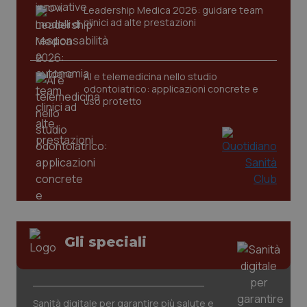
2 gior
Leadership Medica 2026: guidare team
clinici ad alte prestazioni
_ga
1 anno
Google LLC
mes
.quotidianosanita.it
AI e telemedicina nello studio
odontoiatrico: applicazioni concrete e
uso protetto
Gli speciali
Sanità digitale per garantire più salute e