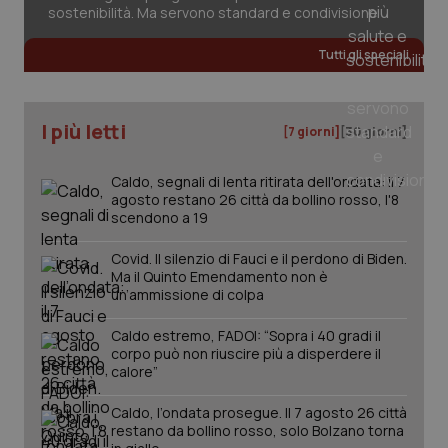
sostenibilità. Ma servono standard e condivisione
Tutti gli speciali
I più letti
[7 giorni]
[30 giorni]
PHPSESSID
Sessio
PHP.net
www.quotidianosanita.it
Caldo, segnali di lenta ritirata dell'ondata: il 7
agosto restano 26 città da bollino rosso, l'8
scendono a 19
Covid. Il silenzio di Fauci e il perdono di Biden.
Ma il Quinto Emendamento non è
un’ammissione di colpa
Caldo estremo, FADOI: “Sopra i 40 gradi il
corpo può non riuscire più a disperdere il
calore”
Caldo, l’ondata prosegue. Il 7 agosto 26 città
restano da bollino rosso, solo Bolzano torna