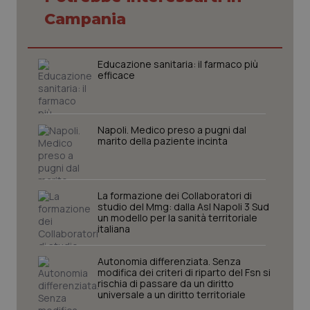
Campania
Necessari
Statistici
Marketing
I cookie necessari contribuiscono a rendere fruibile il
sito web abilitandone funzionalità di base quali la
navigazione sulle pagine e l'accesso alle aree
Educazione sanitaria: il farmaco più
protette del sito. Il sito web non è in grado di
efficace
funzionare correttamente senza questi cookie.
Nome
Fornitore
/
Dominio
Scaden
VISITOR_PRIVACY_METADATA
5 mesi
YouTube
Napoli. Medico preso a pugni dal
settim
.youtube.com
marito della paziente incinta
La formazione dei Collaboratori di
studio del Mmg: dalla Asl Napoli 3 Sud
un modello per la sanità territoriale
italiana
Autonomia differenziata. Senza
modifica dei criteri di riparto del Fsn si
rischia di passare da un diritto
universale a un diritto territoriale