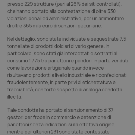
presso 229 strutture (pari al 26% dei siti controllati),
Piemonte
HIV
che hanno portato alla contestazione di oltre 530
violazioni penali ed amministrative, per un ammontare
di oltre 365 mila euro di sanzioni pecuniarie.
Provincia Autonoma di Bolzano
Infezioni & Febbre
Nel dettaglio, sono state individuate e sequestrate 7,5
Provincia Autonoma di Trento
Ipertensione & Scompenso
tonnellate di prodotti dolciari di vario genere. In
particolare, sono stati già intercettati e sottratti al
Puglia
Malattie rare
consumo 1.775 tra panettoni e pandori, in parte venduti
come lavorazione artigianale quando invece
Sardegna
Malattia di Crohn & Rettocolite Ulcerosa
risultavano prodotti a livello industriale e riconfezionati
fraudolentemente, in parte privi di etichettatura e
Sicilia
Neuroscienze & patologie neurodegenerative
tracciabilità, con forte sospetto di analoga condotta
illecita.
Toscana
Obesità
Tale condotta ha portato al sanzionamento di 37
gestori per frode in commercio e detenzione di
Umbria
Oftalmologia
panettoni senza indicazioni sulla effettiva origine,
mentre per ulteriori 231 sono state contestate