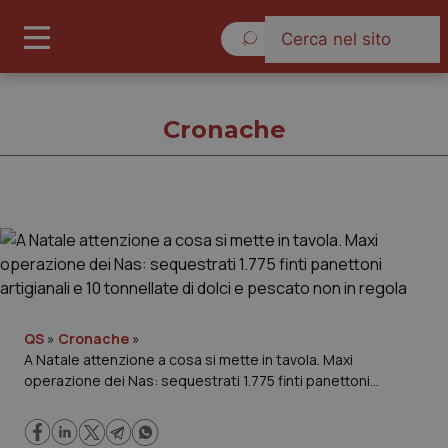
Giovedì 6 Agosto 2026
Cronache
Cronache
Cronache
Governo e Parlamento
QS
»
Cronache
»
A Natale attenzione a cosa si mette in tavola. Maxi
operazione dei Nas: sequestrati 1.775 finti panettoni
Regioni e Asl
artigianali e 10 tonnellate di dolci e pescato non in regola
Lavoro e Professioni