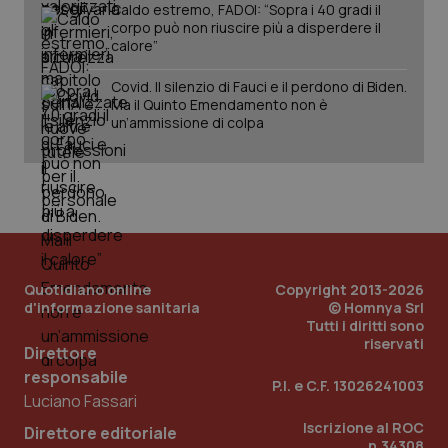
Caldo estremo, FADOI: “Sopra i 40 gradi il
vid
corpo può non riuscire più a disperdere il
__Secure-
.youtube.com
5 mesi 4
Que
calore”
ROLLOUT_TOKEN
settimane
imp
You
ges
Covid. Il silenzio di Fauci e il perdono di Biden.
del
Ma il Quinto Emendamento non è
e d
un’ammissione di colpa
per
del
ute
tracking-sites-
www.quotidianosanita.it
4
Que
ironfish-tracking-
settimane
imp
named-enable
2 giorni
dal
per 
sis
sol
ute
ide
Quotidiano online
Copyright 2013-2026
Wel
d'informazione sanitaria
© Homnya Srl
Tutti i diritti sono
riservati
Direttore
responsabile
P.I. e C.F. 13026241003
Luciano Fassari
Iscrizione al ROC
Direttore editoriale
n.34308