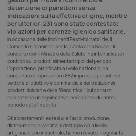
Calabria
Asma & BPCO
detenzione di panettoni senza
indicazioni sulla effettiva origine, mentre
Campania
Car-T
per ulteriori 231 sono state contestate
violazioni per carenze igienico sanitarie.
Emilia-Romagna
Colesterolo & coronaropatie
In occasione delle imminenti Festività natalizie, il
Comando Carabinieri per la Tutela della Salute, di
Friuli Venezia Giulia
Dermatite Atopica
concerto con il Ministro della Salute, ha intensificato i
controlli sui prodotti alimentari tipici del periodo.
Lazio
Diabete & glucometri
L’operazione, pianificata a livello nazionale, ha
consentito di ispezionare 882 imprese operanti nel
settore produttivo e commerciale dei tradizionali
Liguria
Disturbi dell’umore
prodotti dolciari e della filiera ittica, i cui consumi
evidenziano un significativo incremento durante il
Lombardia
Dolore
periodo delle Festività.
Marche
Donna & Salute
Gli accertamenti, estesi alle fasi di produzione,
distribuzione e vendita al dettaglio sia a livello
Molise
Epatiti
artigianale che industriale, hanno rilevato irregolarità