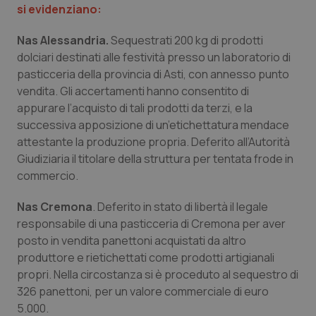
si evidenziano:
Salute orale & impianti
Nas Alessandria.
Sequestrati 200 kg di prodotti
Sangue & coagulazione
dolciari destinati alle festività presso un laboratorio di
pasticceria della provincia di Asti, con annesso punto
Tiroide
vendita. Gli accertamenti hanno consentito di
appurare l’acquisto di tali prodotti da terzi, e la
successiva apposizione di un’etichettatura mendace
Tumore al seno
attestante la produzione propria. Deferito all’Autorità
Giudiziaria il titolare della struttura per tentata frode in
Tumore ovarico
commercio.
Tumori del Polmone & Testa Collo
Nas Cremona
. Deferito in stato di libertà il legale
responsabile di una pasticceria di Cremona per aver
Tumori gastrointestinali
posto in vendita panettoni acquistati da altro
produttore e rietichettati come prodotti artigianali
Ulcera & Reflusso
propri. Nella circostanza si è proceduto al sequestro di
326 panettoni, per un valore commerciale di euro
5.000.
Vaccini