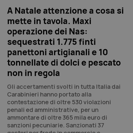
A Natale attenzione a cosa si
Scienza e Farmaci
mette in tavola. Maxi
operazione dei Nas:
Studi e Analisi
sequestrati 1.775 finti
Lettere al direttore
panettoni artigianali e 10
Edizioni Regionali
tonnellate di dolci e pescato
non in regola
QS Pro
Gli accertamenti svolti in tutta Italia dai
Professionisti Sanitari.AI
Carabinieri hanno portato alla
contestazione di oltre 530 violazioni
Abruzzo
QS Pro Gold
penali ed amministrative, per un
ammontare di oltre 365 mila euro di
QS Club
Newsletter
Basilicata
Artrite & artrosi
sanzioni pecuniarie. Sanzionati 37
gestori per frode in commercio e