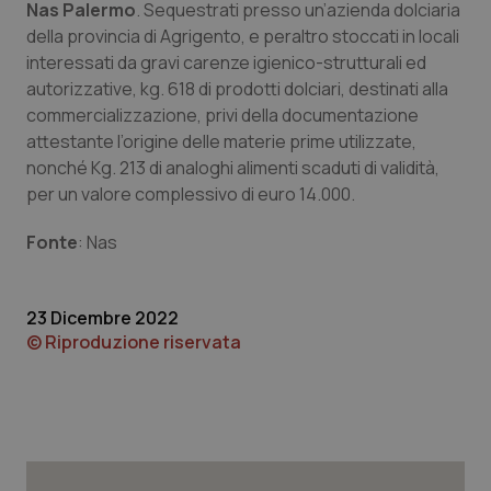
Nas Palermo
. Sequestrati presso un’azienda dolciaria
della provincia di Agrigento, e peraltro stoccati in locali
interessati da gravi carenze igienico-strutturali ed
CookieScriptConsent
5 mesi
CookieScript
autorizzative, kg. 618 di prodotti dolciari, destinati alla
settim
www.quotidianosanita.it
commercializzazione, privi della documentazione
attestante l’origine delle materie prime utilizzate,
nonché Kg. 213 di analoghi alimenti scaduti di validità,
per un valore complessivo di euro 14.000.
Fonte
: Nas
23 Dicembre 2022
© Riproduzione riservata
tracking-sites-ironfish-
www.quotidianosanita.it
4
tracking-enable
settim
2 gior
tracking-sites-ironfish-
www.quotidianosanita.it
4