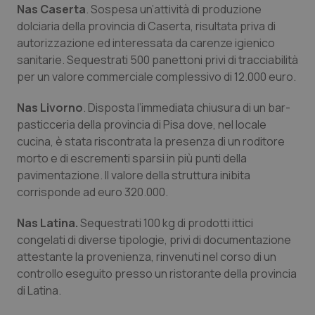
Nas Caserta
. Sospesa un’attività di produzione
dolciaria della provincia di Caserta, risultata priva di
Necessari
Statistici
Marketing
autorizzazione ed interessata da carenze igienico
I cookie necessari contribuiscono a rendere fruibile il
sanitarie. Sequestrati 500 panettoni privi di tracciabilità
sito web abilitandone funzionalità di base quali la
per un valore commerciale complessivo di 12.000 euro.
navigazione sulle pagine e l'accesso alle aree
protette del sito. Il sito web non è in grado di
funzionare correttamente senza questi cookie.
Nas Livorno
. Disposta l’immediata chiusura di un bar-
Nome
Fornitore
/
Dominio
Scaden
pasticceria della provincia di Pisa dove, nel locale
cucina, è stata riscontrata la presenza di un roditore
VISITOR_PRIVACY_METADATA
5 mesi
YouTube
settim
.youtube.com
morto e di escrementi sparsi in più punti della
pavimentazione. Il valore della struttura inibita
corrisponde ad euro 320.000.
Nas Latina.
Sequestrati 100 kg di prodotti ittici
congelati di diverse tipologie, privi di documentazione
attestante la provenienza, rinvenuti nel corso di un
controllo eseguito presso un ristorante della provincia
di Latina.