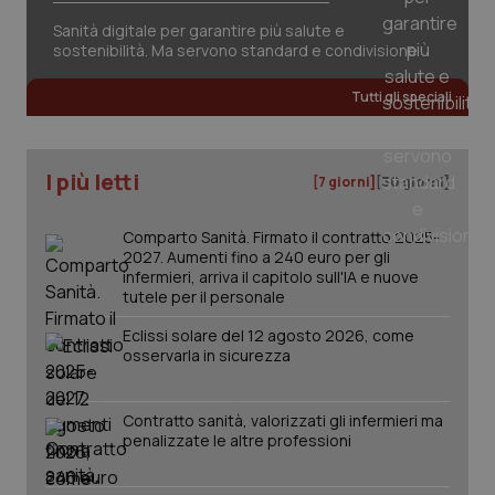
sessione.
det
vis
Sanità digitale per garantire più salute e
web
sostenibilità. Ma servono standard e condivisione
uti
nuo
ver
Tutti gli speciali
dell
You
__Secure-YNID
.youtube.com
5 mesi 4
Que
settimane
imp
I più letti
[7 giorni]
[30 giorni]
You
ten
pre
del
Comparto Sanità. Firmato il contratto 2025-
vid
2027. Aumenti fino a 240 euro per gli
inco
può
infermieri, arriva il capitolo sull'IA e nuove
det
tutele per il personale
vis
web
Eclissi solare del 12 agosto 2026, come
uti
nuo
osservarla in sicurezza
ver
dell
You
Contratto sanità, valorizzati gli infermieri ma
YSC
Sessione
Que
Google LLC
penalizzate le altre professioni
imp
.youtube.com
You
ten
vis