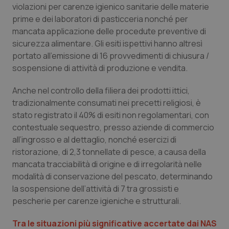
Valle D’Aosta
Oncodermatologia
violazioni per carenze igienico sanitarie delle materie
prime e dei laboratori di pasticceria nonché per
Veneto
Oncoematologia
mancata applicazione delle procedute preventive di
sicurezza alimentare. Gli esiti ispettivi hanno altresì
Oncologia & Nutrizione
portato all’emissione di 16 provvedimenti di chiusura /
sospensione di attività di produzione e vendita.
Psoriasi & pelle
Anche nel controllo della filiera dei prodotti ittici,
tradizionalmente consumati nei precetti religiosi, è
Quotidiano Cardiologia
stato registrato il 40% di esiti non regolamentari, con
contestuale sequestro, presso aziende di commercio
Quotidiano Chirurgia
all’ingrosso e al dettaglio, nonché esercizi di
ristorazione, di 2,3 tonnellate di pesce, a causa della
Quotidiano Oncologia
mancata tracciabilità di origine e di irregolarità nelle
modalità di conservazione del pescato, determinando
Quotidiano Pediatria
la sospensione dell’attività di 7 tra grossisti e
pescherie per carenze igieniche e strutturali.
Rene & patologie urogenitali
Tra le situazioni più significative accertate dai NAS