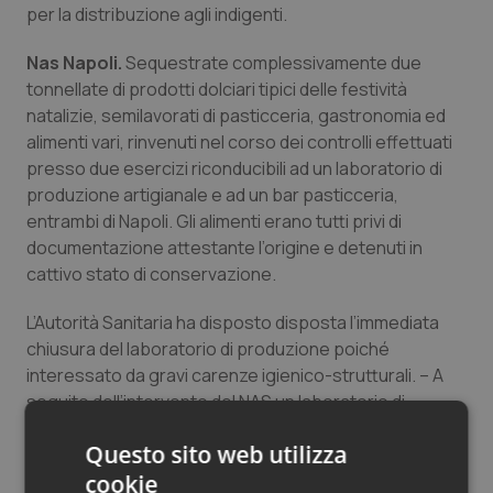
per la distribuzione agli indigenti.
Nas Napoli.
Sequestrate complessivamente due
tonnellate di prodotti dolciari tipici delle festività
natalizie, semilavorati di pasticceria, gastronomia ed
alimenti vari, rinvenuti nel corso dei controlli effettuati
presso due esercizi riconducibili ad un laboratorio di
produzione artigianale e ad un bar pasticceria,
entrambi di Napoli. Gli alimenti erano tutti privi di
documentazione attestante l’origine e detenuti in
cattivo stato di conservazione.
L’Autorità Sanitaria ha disposto disposta l’immediata
chiusura del laboratorio di produzione poiché
interessato da gravi carenze igienico-strutturali. – A
seguito dell’intervento del NAS un laboratorio di
pasticceria fresca di Napoli, è stata disposta
Questo sito web utilizza
l’immediata chiusura dello stesso per gravi carenze
cookie
igienico-strutturali (presenza diffusa di blatte,