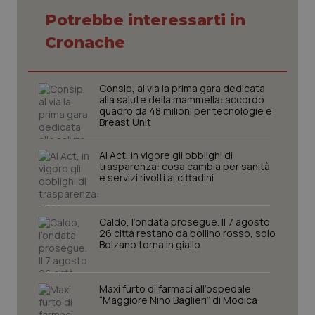
session-id
settim
2 gior
Potrebbe interessarti in
Cronache
_ga
1 anno
Google LLC
mes
.quotidianosanita.it
Consip, al via la prima gara dedicata
alla salute della mammella: accordo
quadro da 48 milioni per tecnologie e
Breast Unit
AI Act, in vigore gli obblighi di
trasparenza: cosa cambia per sanità
e servizi rivolti ai cittadini
Caldo, l’ondata prosegue. Il 7 agosto
26 città restano da bollino rosso, solo
Bolzano torna in giallo
Maxi furto di farmaci all’ospedale
“Maggiore Nino Baglieri” di Modica