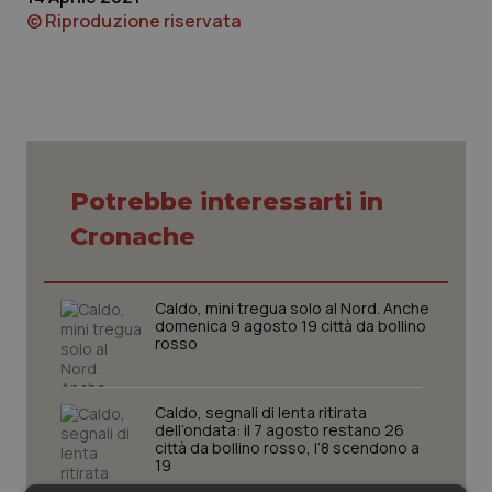
© Riproduzione riservata
Piemonte
HIV
Provincia Autonoma di Bolzano
Infezioni & Febbre
Provincia Autonoma di Trento
Ipertensione & Scompenso
Potrebbe interessarti in
Puglia
Malattie rare
Cronache
Sardegna
Malattia di Crohn & Rettocolite Ulcerosa
Caldo, mini tregua solo al Nord. Anche
Sicilia
Neuroscienze & patologie neurodegenerative
domenica 9 agosto 19 città da bollino
rosso
Toscana
Obesità
Caldo, segnali di lenta ritirata
dell’ondata: il 7 agosto restano 26
Umbria
Oftalmologia
città da bollino rosso, l’8 scendono a
19