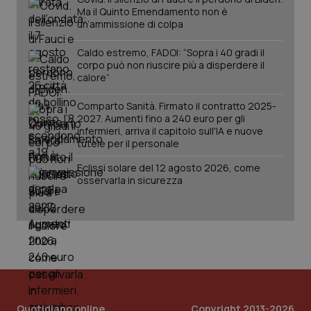
Ma il Quinto Emendamento non è
un’ammissione di colpa
tracking-sites-ironfish-
www.quotidianosanita.it
4
Caldo estremo, FADOI: “Sopra i 40 gradi il
session-id
settim
corpo può non riuscire più a disperdere il
2 gior
calore”
Comparto Sanità. Firmato il contratto 2025-
2027. Aumenti fino a 240 euro per gli
_ga
1 anno
Google LLC
infermieri, arriva il capitolo sull'IA e nuove
mes
.quotidianosanita.it
tutele per il personale
Eclissi solare del 12 agosto 2026, come
osservarla in sicurezza
Quotidiano online
Copyright 2013-2026