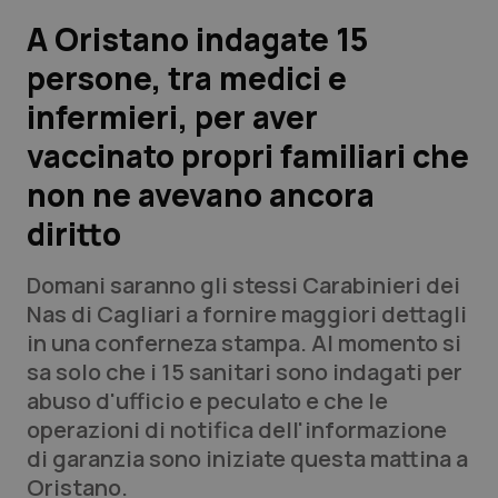
A Oristano indagate 15
Scienza e Farmaci
persone, tra medici e
infermieri, per aver
Studi e Analisi
vaccinato propri familiari che
Lettere al direttore
non ne avevano ancora
Edizioni Regionali
diritto
QS Pro
Domani saranno gli stessi Carabinieri dei
Nas di Cagliari a fornire maggiori dettagli
Professionisti Sanitari.AI
in una conferneza stampa. Al momento si
sa solo che i 15 sanitari sono indagati per
abuso d'ufficio e peculato e che le
Abruzzo
QS Pro Gold
operazioni di notifica dell'informazione
QS Club
Newsletter
di garanzia sono iniziate questa mattina a
Basilicata
Artrite & artrosi
Oristano.