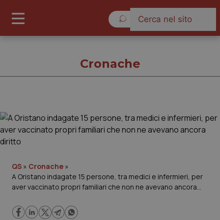
Venerdì 7 Agosto 2026
Cronache
Cronache
Cronache
Governo e Parlamento
QS
»
Cronache
»
A Oristano indagate 15 persone, tra medici e infermieri, per
aver vaccinato propri familiari che non ne avevano ancora
Regioni e Asl
diritto
Lavoro e Professioni