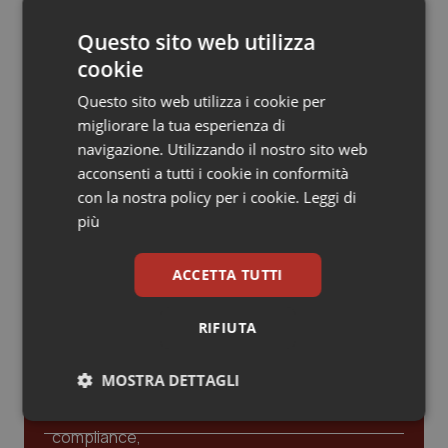
Valle D’Aosta
Oncodermatologia
Consip, al via la prima gara dedicata
Questo sito web utilizza
alla salute della mammella: accordo
Veneto
Oncoematologia
quadro da 48 milioni per tecnologie e
cookie
Breast Unit
Questo sito web utilizza i cookie per
Oncologia & Nutrizione
West Nile, quinto caso in provincia di
migliorare la tua esperienza di
Oristano
navigazione. Utilizzando il nostro sito web
Psoriasi & pelle
acconsenti a tutti i cookie in conformità
con la nostra policy per i cookie.
Leggi di
Quotidiano Cardiologia
più
Quotidiano Chirurgia
ACCETTA TUTTI
Ultime analisi e review da QS Pro
Gold
Quotidiano Oncologia
RIFIUTA
Cloud sanitario: infrastrutture,
Quotidiano Pediatria
compliance, GDPR e Risk management
MOSTRA DETTAGLI
Rene & patologie urogenitali
Necessari
Statistici
Marketing