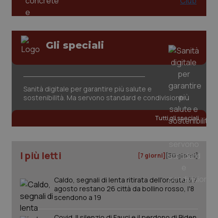
Gli speciali
CookieScriptConsent
5 mesi
CookieScript
settim
www.quotidianosanita.it
Sanità digitale per garantire più salute e
sostenibilità. Ma servono standard e condivisione
Tutti gli speciali
I più letti
[7 giorni]
[30 giorni]
Caldo, segnali di lenta ritirata dell'ondata: il 7
agosto restano 26 città da bollino rosso, l'8
tracking-sites-ironfish-
scendono a 19
www.quotidianosanita.it
4
tracking-enable
settim
2 gior
Covid. Il silenzio di Fauci e il perdono di Biden.