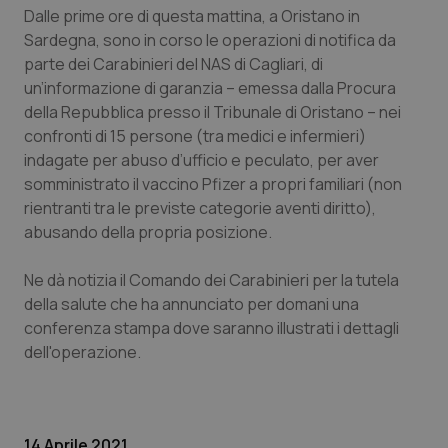
Calabria
Asma & BPCO
Dalle prime ore di questa mattina, a Oristano in
Sardegna, sono in corso le operazioni di notifica da
parte dei Carabinieri del NAS di Cagliari, di
Campania
Car-T
un’informazione di garanzia – emessa dalla Procura
della Repubblica presso il Tribunale di Oristano – nei
Emilia-Romagna
Colesterolo & coronaropatie
confronti di 15 persone (tra medici e infermieri)
indagate per abuso d’ufficio e peculato, per aver
Friuli Venezia Giulia
Dermatite Atopica
somministrato il vaccino Pfizer a propri familiari (non
rientranti tra le previste categorie aventi diritto),
Lazio
Diabete & glucometri
abusando della propria posizione.
Liguria
Disturbi dell’umore
Ne dà notizia il Comando dei Carabinieri per la tutela
della salute che ha annunciato per domani una
Lombardia
Dolore
conferenza stampa dove saranno illustrati i dettagli
dell'operazione.
Marche
Donna & Salute
Molise
Epatiti
14 Aprile 2021