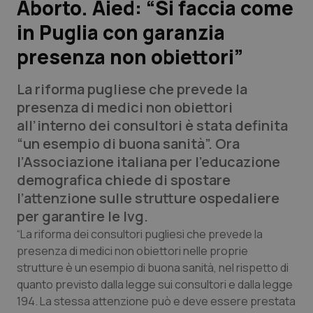
Aborto. Aied: “Si faccia come
in Puglia con garanzia
Scienza e Farmaci
presenza non obiettori”
Studi e Analisi
La riforma pugliese che prevede la
Lettere al direttore
presenza di medici non obiettori
all’interno dei consultori è stata definita
Edizioni Regionali
“un esempio di buona sanità”. Ora
l’Associazione italiana per l’educazione
QS Pro
demografica chiede di spostare
l’attenzione sulle strutture ospedaliere
Professionisti Sanitari.AI
per garantire le Ivg.
“La riforma dei consultori pugliesi che prevede la
Abruzzo
QS Pro Gold
presenza di medici non obiettori nelle proprie
strutture è un esempio di buona sanità, nel rispetto di
QS Club
Newsletter
quanto previsto dalla legge sui consultori e dalla legge
Basilicata
Artrite & artrosi
194. La stessa attenzione può e deve essere prestata