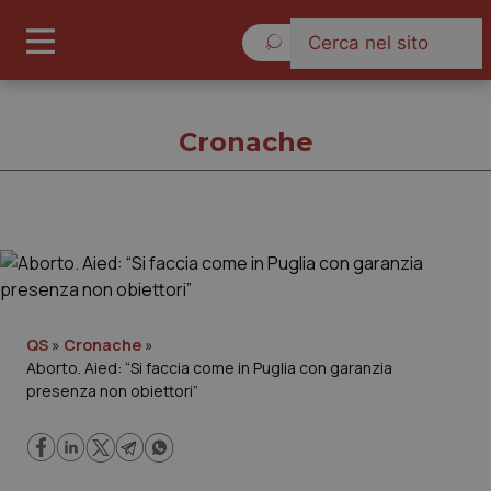
Sabato 8 Agosto 2026
Cronache
Cronache
Cronache
QS
»
Cronache
»
Aborto. Aied: “Si faccia come in Puglia con garanzia
Governo e Parlamento
presenza non obiettori”
Regioni e Asl
Lavoro e Professioni