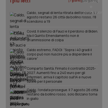
I più letti
[7 giorni]
[30 giorni]
tracking-sites-ironfish-
www.quotidianosanita.it
4
tracking-enable
settim
2 gior
Caldo, segnali di lenta ritirata dell'ondata: il 7
agosto restano 26 città da bollino rosso, l'8
scendono a 19
Covid. Il silenzio di Fauci e il perdono di Biden.
tracking-sites-ironfish-
www.quotidianosanita.it
4
Ma il Quinto Emendamento non è
session-id
settim
2 gior
un’ammissione di colpa
Caldo estremo, FADOI: “Sopra i 40 gradi il
corpo può non riuscire più a disperdere il
calore”
_ga
1 anno
Google LLC
mes
.quotidianosanita.it
Comparto Sanità. Firmato il contratto 2025-
2027. Aumenti fino a 240 euro per gli
infermieri, arriva il capitolo sull'IA e nuove
tutele per il personale
Caldo, l’ondata prosegue. Il 7 agosto 26 città
restano da bollino rosso, solo Bolzano torna
in giallo