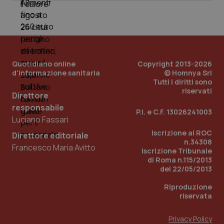
Quotidiano online
Copyright 2013-2026
d'informazione sanitaria
© Homnya Srl
Tutti i diritti sono
riservati
Direttore
responsabile
P.I. e C.F. 13026241003
Luciano Fassari
Iscrizione al ROC
Direttore editoriale
n.34308
Francesco Maria Avitto
Iscrizione Tribunale
PHPSESSID
Sessio
PHP.net
di Roma n.115/2013
www.quotidianosanita.it
del 22/05/2013
Riproduzione
riservata
Privacy Policy