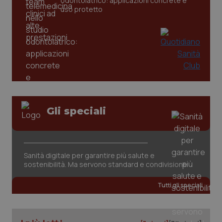
odontoiatrico: applicazioni concrete e
uso protetto
CookieScriptConsent
5 mesi
CookieScript
Gli speciali
settim
www.quotidianosanita.it
Sanità digitale per garantire più salute e
sostenibilità. Ma servono standard e condivisione
Tutti gli speciali