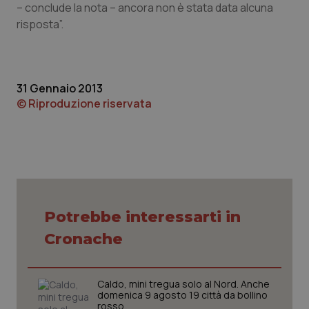
– conclude la nota – ancora non è stata data alcuna
Piemonte
HIV
risposta”.
Provincia Autonoma di Bolzano
Infezioni & Febbre
31 Gennaio 2013
Provincia Autonoma di Trento
Ipertensione & Scompenso
© Riproduzione riservata
Puglia
Malattie rare
Sardegna
Malattia di Crohn & Rettocolite Ulcerosa
Sicilia
Neuroscienze & patologie neurodegenerative
Potrebbe interessarti in
Cronache
Toscana
Obesità
Umbria
Oftalmologia
Caldo, mini tregua solo al Nord. Anche
domenica 9 agosto 19 città da bollino
rosso