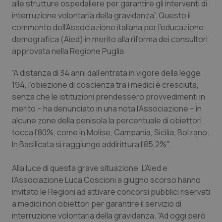
alle strutture ospedaliere per garantire gli interventi di
Calabria
Asma & BPCO
interruzione volontaria della gravidanza”. Questo il
commento dell’Associazione italiana per l’educazione
Campania
Car-T
demografica (Aied) in merito alla riforma dei consultori
approvata nella Regione Puglia.
Emilia-Romagna
Colesterolo & coronaropatie
“A distanza di 34 anni dall’entrata in vigore della legge
Friuli Venezia Giulia
Dermatite Atopica
194, l’obiezione di coscienza tra i medici è cresciuta,
senza che le istituzioni prendessero provvedimenti in
merito – ha denunciato in una nota l’Associazione – in
Lazio
Diabete & glucometri
alcune zone della penisola la percentuale di obiettori
tocca l'80%, come in Molise, Campania, Sicilia, Bolzano.
Liguria
Disturbi dell’umore
In Basilicata si raggiunge addirittura l'85,2%".
Lombardia
Dolore
Alla luce di questa grave situazione, L’Aied e
l’Associazione Luca Coscioni a giugno scorso hanno
Marche
Donna & Salute
invitato le Regioni ad attivare concorsi pubblici riservati
a medici non obiettori per garantire il servizio di
Molise
Epatiti
interruzione volontaria della gravidanza. “Ad oggi però