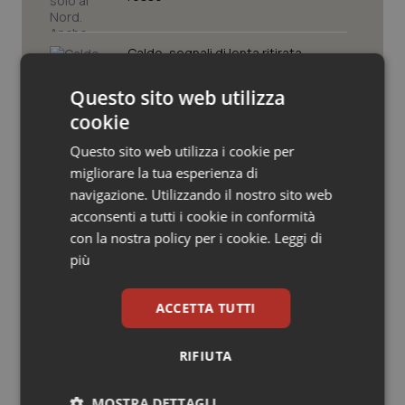
Valle D’Aosta
Oncodermatologia
Veneto
Oncoematologia
Caldo, segnali di lenta ritirata
dell’ondata: il 7 agosto restano 26
città da bollino rosso, l’8 scendono a
Questo sito web utilizza
Oncologia & Nutrizione
19
cookie
Consip, al via la prima gara dedicata
Psoriasi & pelle
Questo sito web utilizza i cookie per
alla salute della mammella: accordo
quadro da 48 milioni per tecnologie e
migliorare la tua esperienza di
Breast Unit
Quotidiano Cardiologia
navigazione. Utilizzando il nostro sito web
acconsenti a tutti i cookie in conformità
AI Act, in vigore gli obblighi di
Quotidiano Chirurgia
con la nostra policy per i cookie.
Leggi di
trasparenza: cosa cambia per sanità
e servizi rivolti ai cittadini
più
Quotidiano Oncologia
ACCETTA TUTTI
Quotidiano Pediatria
RIFIUTA
Ultime analisi e review da QS Pro
Rene & patologie urogenitali
Gold
MOSTRA DETTAGLI