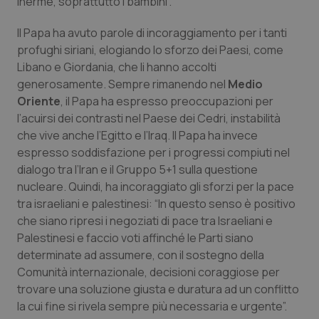
inerme, soprattutto i bambini”.
Il Papa ha avuto parole di incoraggiamento per i tanti
profughi siriani, elogiando lo sforzo dei Paesi, come
Libano e Giordania, che li hanno accolti
generosamente. Sempre rimanendo nel
Medio
Oriente
, il Papa ha espresso preoccupazioni per
l’acuirsi dei contrasti nel Paese dei Cedri, instabilità
che vive anche l’Egitto e l’Iraq. Il Papa ha invece
espresso soddisfazione per i progressi compiuti nel
dialogo tra l’Iran e il Gruppo 5+1 sulla questione
nucleare. Quindi, ha incoraggiato gli sforzi per la pace
tra israeliani e palestinesi: “In questo senso è positivo
che siano ripresi i negoziati di pace tra Israeliani e
Palestinesi e faccio voti affinché le Parti siano
determinate ad assumere, con il sostegno della
Comunità internazionale, decisioni coraggiose per
trovare una soluzione giusta e duratura ad un conflitto
la cui fine si rivela sempre più necessaria e urgente”.