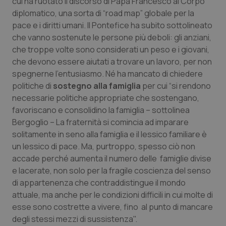
cui ha ruotato il discorso di Papa Francesco al Corpo
diplomatico, una sorta di “road map” globale per la
Piemonte
HIV
pace e i diritti umani. Il Pontefice ha subito sottolineato
che vanno sostenute le persone più deboli: gli anziani,
Provincia Autonoma di Bolzano
Infezioni & Febbre
che troppe volte sono considerati un peso e i giovani,
che devono essere aiutati a trovare un lavoro, per non
Provincia Autonoma di Trento
Ipertensione & Scompenso
spegnerne l’entusiasmo. Né ha mancato di chiedere
politiche di
sostegno alla famiglia
per cui “si rendono
Puglia
Malattie rare
necessarie politiche appropriate che sostengano,
favoriscano e consolidino la famiglia – sottolinea
Bergoglio – La fraternità si comincia ad imparare
Sardegna
Malattia di Crohn & Rettocolite Ulcerosa
solitamente in seno alla famiglia e il lessico familiare è
un lessico di pace. Ma, purtroppo, spesso ciò non
Sicilia
Neuroscienze & patologie neurodegenerative
accade perché aumenta il numero delle famiglie divise
e lacerate, non solo per la fragile coscienza del senso
Toscana
Obesità
di appartenenza che contraddistingue il mondo
attuale, ma anche per le condizioni difficili in cui molte di
Umbria
Oftalmologia
esse sono costrette a vivere, fino al punto di mancare
degli stessi mezzi di sussistenza".