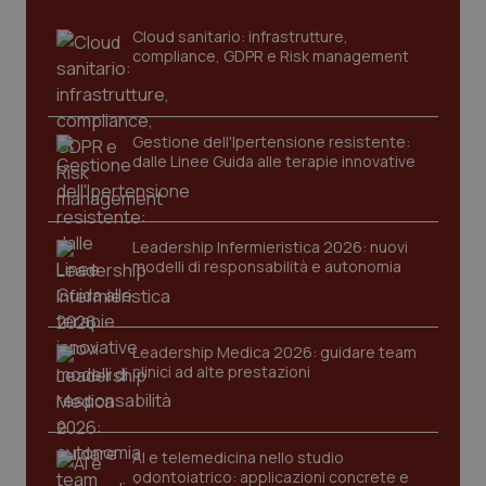
Cloud sanitario: infrastrutture,
compliance, GDPR e Risk management
Gestione dell'Ipertensione resistente:
dalle Linee Guida alle terapie innovative
_ga_KM60CM4NPH
.quotidianosanita.it
1 anno
Leadership Infermieristica 2026: nuovi
mes
modelli di responsabilità e autonomia
Leadership Medica 2026: guidare team
clinici ad alte prestazioni
Fornitore
/
Nome
Scadenza
Descrizion
AI e telemedicina nello studio
Dominio
odontoiatrico: applicazioni concrete e
Nome
Fornitore
/
Dominio
Scadenza
Des