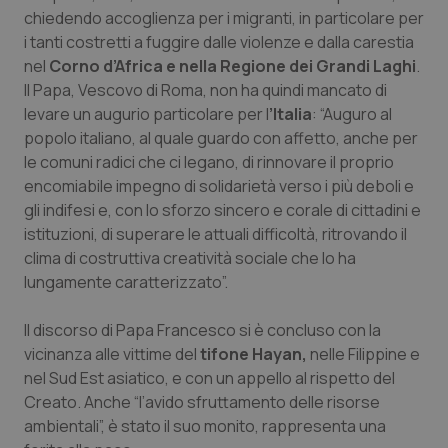
chiedendo accoglienza per i migranti, in particolare per
i tanti costretti a fuggire dalle violenze e dalla carestia
nel
Corno d’Africa e nella Regione dei Grandi Laghi
.
Il Papa, Vescovo di Roma, non ha quindi mancato di
levare un augurio particolare per l
’Italia
: “Auguro al
popolo italiano, al quale guardo con affetto, anche per
le comuni radici che ci legano, di rinnovare il proprio
encomiabile impegno di solidarietà verso i più deboli e
gli indifesi e, con lo sforzo sincero e corale di cittadini e
CookieScriptConsent
5 mesi
CookieScript
settim
www.quotidianosanita.it
istituzioni, di superare le attuali difficoltà, ritrovando il
clima di costruttiva creatività sociale che lo ha
lungamente caratterizzato”.
Il discorso di Papa Francesco si è concluso con la
vicinanza alle vittime del
tifone Hayan,
nelle Filippine e
nel Sud Est asiatico, e con un appello al rispetto del
Creato. Anche “l’avido sfruttamento delle risorse
ambientali”, è stato il suo monito, rappresenta una