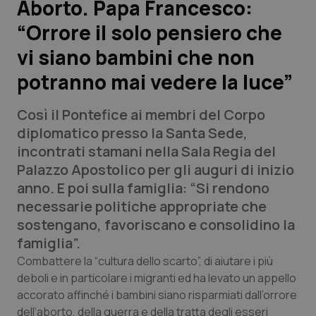
Aborto. Papa Francesco:
“Orrore il solo pensiero che
Scienza e Farmaci
vi siano bambini che non
Studi e Analisi
potranno mai vedere la luce”
Lettere al direttore
Così il Pontefice ai membri del Corpo
diplomatico presso la Santa Sede,
Edizioni Regionali
incontrati stamani nella Sala Regia del
Palazzo Apostolico per gli auguri di inizio
QS Pro
anno. E poi sulla famiglia: “Si rendono
necessarie politiche appropriate che
Professionisti Sanitari.AI
sostengano, favoriscano e consolidino la
famiglia”.
Abruzzo
QS Pro Gold
Combattere la “cultura dello scarto”, di aiutare i più
deboli e in particolare i migranti ed ha levato un appello
QS Club
Newsletter
Basilicata
Artrite & artrosi
accorato affinché i bambini siano risparmiati dall’orrore
dell’aborto, della guerra e della tratta degli esseri