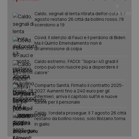
nuo
ver
dell
Caldo, segnali di lenta ritirata dell'ondata: il 7
You
agosto restano 26 città da bollino rosso, l'8
scendono a 19
YSC
Sessione
Que
Google LLC
imp
.youtube.com
You
Covid. Il silenzio di Fauci e il perdono di Biden.
ten
vis
Ma il Quinto Emendamento non è
vid
un’ammissione di colpa
__Secure-
.youtube.com
5 mesi 4
Que
ROLLOUT_TOKEN
settimane
imp
Caldo estremo, FADOI: “Sopra i 40 gradi il
You
corpo può non riuscire più a disperdere il
ges
calore”
del
e d
per
Comparto Sanità. Firmato il contratto 2025-
del
2027. Aumenti fino a 240 euro per gli
ute
infermieri, arriva il capitolo sull'IA e nuove
tracking-sites-
www.quotidianosanita.it
4
Que
tutele per il personale
ironfish-tracking-
settimane
imp
named-enable
2 giorni
dal
Caldo, l’ondata prosegue. Il 7 agosto 26 città
per 
sis
restano da bollino rosso, solo Bolzano torna
sol
in giallo
ute
ide
Wel