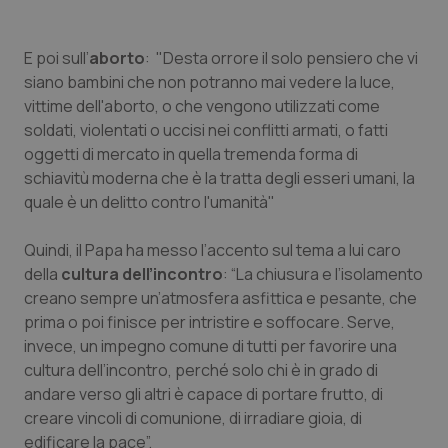
Valle D’Aosta
Oncodermatologia
Veneto
Oncoematologia
E poi sull’
aborto
: "Desta orrore il solo pensiero che vi
siano bambini che non potranno mai vedere la luce,
vittime dell'aborto, o che vengono utilizzati come
Oncologia & Nutrizione
soldati, violentati o uccisi nei conflitti armati, o fatti
oggetti di mercato in quella tremenda forma di
Psoriasi & pelle
schiavitù moderna che è la tratta degli esseri umani, la
quale è un delitto contro l'umanità"
Quotidiano Cardiologia
Quindi, il Papa ha messo l’accento sul tema a lui caro
Quotidiano Chirurgia
della
cultura dell’incontro
: “La chiusura e l’isolamento
creano sempre un’atmosfera asfittica e pesante, che
Quotidiano Oncologia
prima o poi finisce per intristire e soffocare. Serve,
invece, un impegno comune di tutti per favorire una
Quotidiano Pediatria
cultura dell’incontro, perché solo chi è in grado di
andare verso gli altri è capace di portare frutto, di
creare vincoli di comunione, di irradiare gioia, di
Rene & patologie urogenitali
edificare la pace”.