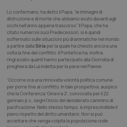
Salute orale & impianti
Lo confermano, ha detto il Papa, “le immagini di
distruzione e di morte che abbiamo avuto davanti agli
Sangue & coagulazione
occhi nell’anno appena trascorso”. Il Papa, che ha
citato numerosi suoi Predecessori, si è quindi
Tiroide
soffermato sulle situazioni più drammatiche nel mondo
a partire dalla
Siria
per la quale ha chiesto ancora una
Tumore al seno
volta la fine del conflitto. Il Pontefice ha, inoltre,
ringraziato quanti hanno partecipato alla Giornata di
Tumore ovarico
preghiera da Lui indetta per la pace nel Paese:
“Occorre ora una rinnovata volontà politica comune
Tumori del Polmone & Testa Collo
per porre fine al conflitto. In tale prospettiva, auspico
che la Conferenza 'Ginevra 2', convocata per il 22
Tumori gastrointestinali
gennaio p.v., segni l’inizio del desiderato cammino di
pacificazione. Nello stesso tempo, è imprescindibile il
Ulcera & Reflusso
pieno rispetto del diritto umanitario. Non si può
accettare che venga colpita la popolazione civile
Vaccini