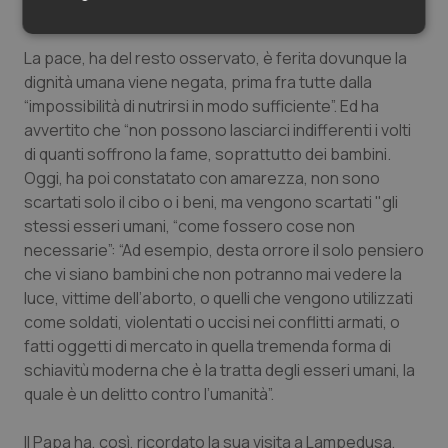
civile”.
Necessari
Statistici
Marketing
La pace, ha del resto osservato, è ferita dovunque la
dignità umana viene negata, prima fra tutte dalla
“impossibilità di nutrirsi in modo sufficiente”. Ed ha
avvertito che “non possono lasciarci indifferenti i volti
di quanti soffrono la fame, soprattutto dei bambini.
Oggi, ha poi constatato con amarezza, non sono
Necessari
Statistici
Marketing
scartati solo il cibo o i beni, ma vengono scartati "gli
I cookie necessari contribuiscono a rendere fruibile il
stessi esseri umani, “come fossero cose non
sito web abilitandone funzionalità di base quali la
navigazione sulle pagine e l'accesso alle aree
necessarie”: “Ad esempio, desta orrore il solo pensiero
protette del sito. Il sito web non è in grado di
che vi siano bambini che non potranno mai vedere la
funzionare correttamente senza questi cookie.
luce, vittime dell’aborto, o quelli che vengono utilizzati
Nome
Fornitore
/
Dominio
Scaden
come soldati, violentati o uccisi nei conflitti armati, o
VISITOR_PRIVACY_METADATA
5 mesi
YouTube
fatti oggetti di mercato in quella tremenda forma di
settim
.youtube.com
schiavitù moderna che è la tratta degli esseri umani, la
quale è un delitto contro l’umanità”.
Il Papa ha, così, ricordato la sua visita a Lampedusa,