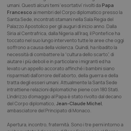
Calabria
Asma & BPCO
umani. Questi alcuni temi ‘esortativi’ rivolti da
Papa
Francesco
ai membri del Corpo diplomatico presso la
Santa Sede, incontrati stamani nella Sala Regia del
Campania
Car-T
Palazzo Apostolico per gli auguri di inizio anno. Dalla
Siria al Centrafrica, dalla Nigeria all’Iraq, il Pontefice ha
Emilia-Romagna
Colesterolo & coronaropatie
toccato nel suo lungo intervento tutte le aree che oggi
soffrono a causa della violenza. Quindi, ha ribadito la
Friuli Venezia Giulia
Dermatite Atopica
necessità di combattere la “cultura dello scarto”, di
aiutare i più deboli e in particolare i migranti ed ha
Lazio
Diabete & glucometri
levato un appello accorato affinché i bambini siano
risparmiati dall’orrore dell’aborto, della guerra e della
Liguria
Disturbi dell’umore
tratta degli esseri umani. Attualmente la Santa Sede
intrattiene relazioni diplomatiche piene con 180 Stati.
Lombardia
Dolore
L’indirizzo d’omaggio al Papa è stato rivolto dal decano
del Corpo diplomatico,
Jean-Claude Michel
,
ambasciatore del Principato di Monaco.
Marche
Donna & Salute
Apertura, incontro, fraternità. Sono i tre perni intorno a
Molise
Epatiti