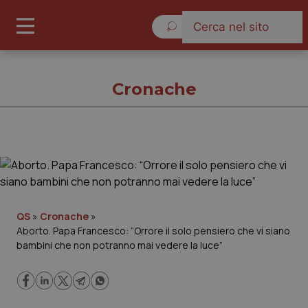
Sabato 8 Agosto 2026
Cronache
Cronache
Cronache
QS
»
Cronache
»
Aborto. Papa Francesco: “Orrore il solo pensiero che vi siano
Governo e Parlamento
bambini che non potranno mai vedere la luce”
Regioni e Asl
Lavoro e Professioni