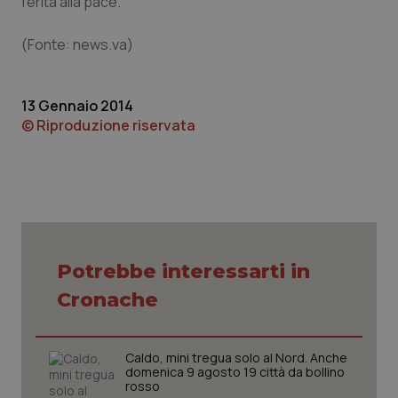
ferita alla pace.
tracking-sites-ironfish-
www.quotidianosanita.it
4
tracking-enable
settim
2 gior
(Fonte: news.va)
13 Gennaio 2014
tracking-sites-ironfish-
www.quotidianosanita.it
4
© Riproduzione riservata
session-id
settim
2 gior
_ga
1 anno
Google LLC
mes
.quotidianosanita.it
Potrebbe interessarti in
Cronache
Caldo, mini tregua solo al Nord. Anche
domenica 9 agosto 19 città da bollino
rosso