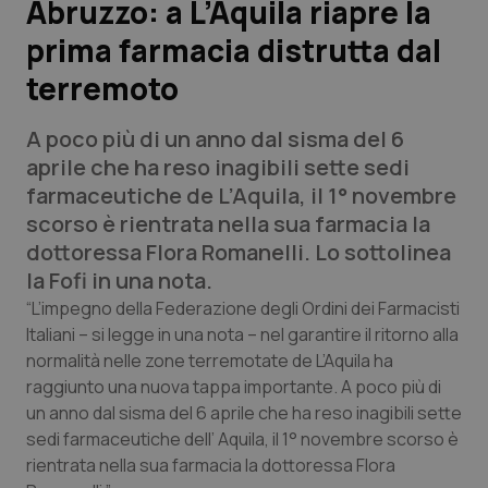
Abruzzo: a L’Aquila riapre la
prima farmacia distrutta dal
Scienza e Farmaci
terremoto
Studi e Analisi
A poco più di un anno dal sisma del 6
Lettere al direttore
aprile che ha reso inagibili sette sedi
farmaceutiche de L’Aquila, il 1° novembre
Edizioni Regionali
scorso è rientrata nella sua farmacia la
dottoressa Flora Romanelli. Lo sottolinea
QS Pro
la Fofi in una nota.
“L’impegno della Federazione degli Ordini dei Farmacisti
Professionisti Sanitari.AI
Italiani – si legge in una nota – nel garantire il ritorno alla
normalità nelle zone terremotate de L’Aquila ha
raggiunto una nuova tappa importante. A poco più di
Abruzzo
QS Pro Gold
un anno dal sisma del 6 aprile che ha reso inagibili sette
sedi farmaceutiche dell’ Aquila, il 1° novembre scorso è
QS Club
Newsletter
Basilicata
Artrite & artrosi
rientrata nella sua farmacia la dottoressa Flora