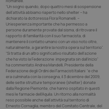
Romanelli.”
Calabria
Asma & BPCO
“Un sogno quando, dopo quattro mesi di sospensione
dell’attività abbiamo riaperto nello shelter – ha
Campania
Car-T
dichiarato la dottoressa Flora Romanelli. –
Un’esperienza importante che ha permesso a
Emilia-Romagna
Colesterolo & coronaropatie
persone duramente provate dal sisma, di ritrovare il
rapporto di familiarità con il suo farmacista, di
Friuli Venezia Giulia
Dermatite Atopica
mantenere il contatto umano con un viso noto oltre,
naturalmente, a garantire la nostra opera sul territorio”.
“Si tratta di un altro significativo risultato dell’azione
Lazio
Diabete & glucometri
che ha visto la Federazione impegnata sin dall’inizio”
ha commentato Andrea Mandelli, Presidente della
Liguria
Disturbi dell’umore
Federazione degli Ordini dei Farmacisti Italiani “e che
era culminata con la consegna, il 3 dicembre del 2009,
Lombardia
Dolore
delle sette strutture temporanee (shelter) donate
dalla Regione Piemonte, che hanno ospitato in questi
Marche
Donna & Salute
mesi le farmacie dell’Aquila. Un ritorno alla normalità
reso possibile anche dall’attività sul territorio di
Molise
Epatiti
Ernesto Cornaglia, membro del Comitato Centrale, del