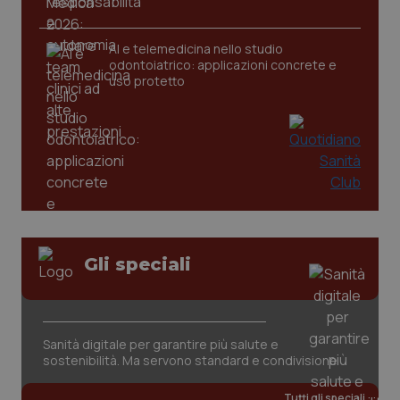
AI e telemedicina nello studio
odontoiatrico: applicazioni concrete e
uso protetto
CookieScriptConsent
5 mesi
CookieScript
settim
www.quotidianosanita.it
Gli speciali
Sanità digitale per garantire più salute e
sostenibilità. Ma servono standard e condivisione
Tutti gli speciali