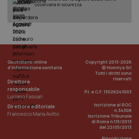
osservarla in sicurezza
Quotidiano online
Copyright 2013-2026
d'informazione sanitaria
© Homnya Srl
Tutti i diritti sono
riservati
Direttore
responsabile
P.I. e C.F. 13026241003
Luciano Fassari
Iscrizione al ROC
Direttore editoriale
PHPSESSID
Sessio
PHP.net
n.34308
www.quotidianosanita.it
Francesco Maria Avitto
Iscrizione Tribunale
di Roma n.115/2013
del 22/05/2013
Riproduzione