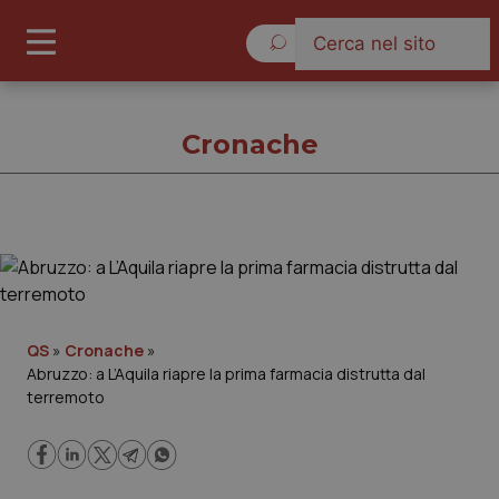
Venerdì 7 Agosto 2026
Cronache
Cronache
Cronache
QS
»
Cronache
»
Abruzzo: a L’Aquila riapre la prima farmacia distrutta dal
Governo e Parlamento
terremoto
Regioni e Asl
Lavoro e Professioni