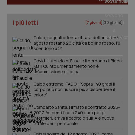
tracking-sites-ironfish-
www.quotidianosanita.it
4
I più letti
tracking-enable
settim
[7 giorni]
[30 giorni]
2 gior
Caldo, segnali di lenta ritirata dell'ondata: il 7
agosto restano 26 città da bollino rosso, l'8
scendono a 21
tracking-sites-ironfish-
www.quotidianosanita.it
4
session-id
settim
2 gior
Covid. Il silenzio di Fauci e il perdono di Biden.
Ma il Quinto Emendamento non è
un’ammissione di colpa
Caldo estremo, FADOI: “Sopra i 40 gradi il
_ga
1 anno
Google LLC
corpo può non riuscire più a disperdere il
mes
.quotidianosanita.it
calore”
Comparto Sanità. Firmato il contratto 2025-
2027. Aumenti fino a 240 euro per gli
infermieri, arriva il capitolo sull'IA e nuove
tutele per il personale
Eclissi solare del 12 agosto 2026, come