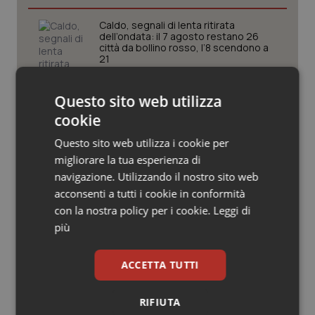
Valle D’Aosta
Oncodermatologia
Caldo, segnali di lenta ritirata
dell’ondata: il 7 agosto restano 26
Veneto
Oncoematologia
città da bollino rosso, l’8 scendono a
21
Oncologia & Nutrizione
Consip, al via la prima gara dedicata
Questo sito web utilizza
alla salute della mammella: accordo
Psoriasi & pelle
quadro da 48 milioni per tecnologie e
cookie
Breast Unit
Questo sito web utilizza i cookie per
Quotidiano Cardiologia
AI Act, in vigore gli obblighi di
migliorare la tua esperienza di
trasparenza: cosa cambia per sanità
navigazione. Utilizzando il nostro sito web
e servizi rivolti ai cittadini
Quotidiano Chirurgia
acconsenti a tutti i cookie in conformità
con la nostra policy per i cookie.
Leggi di
Quotidiano Oncologia
Caldo, l’ondata prosegue. Il 7 agosto
più
26 città restano da bollino rosso, solo
Bolzano torna in giallo
Quotidiano Pediatria
ACCETTA TUTTI
Rene & patologie urogenitali
RIFIUTA