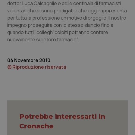
dottor Luca Calcagnile e delle centinaia di farmacisti
Piemonte
HIV
volontari che si sono prodigati e che oggi rappresenta
per tutta la professione un motivo di orgoglio. Il nostro
impegno proseguirà con lo stesso slancio fino a
Provincia Autonoma di Bolzano
Infezioni & Febbre
quando tutti i colleghi colpiti potranno contare
nuovamente sulle loro farmacie”.
Provincia Autonoma di Trento
Ipertensione & Scompenso
Puglia
Malattie rare
04 Novembre 2010
© Riproduzione riservata
Sardegna
Malattia di Crohn & Rettocolite Ulcerosa
Sicilia
Neuroscienze & patologie neurodegenerative
Toscana
Obesità
Potrebbe interessarti in
Umbria
Oftalmologia
Cronache