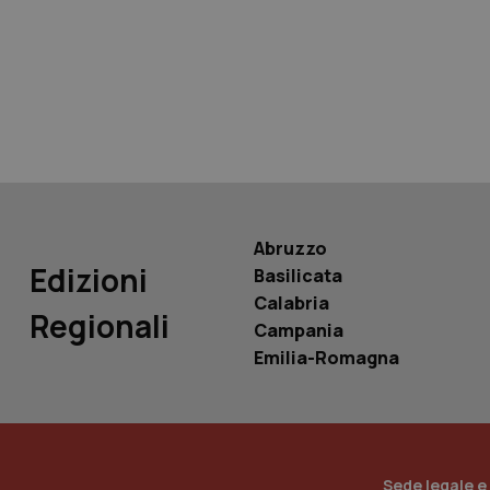
tracking-sites-ironf
tracking-enable
tracking-sites-ironf
session-id
_ga
Abruzzo
Edizioni
Basilicata
Calabria
Regionali
Campania
PHPSESSID
Emilia-Romagna
_ga_KM60CM4NPH
Sede legale e