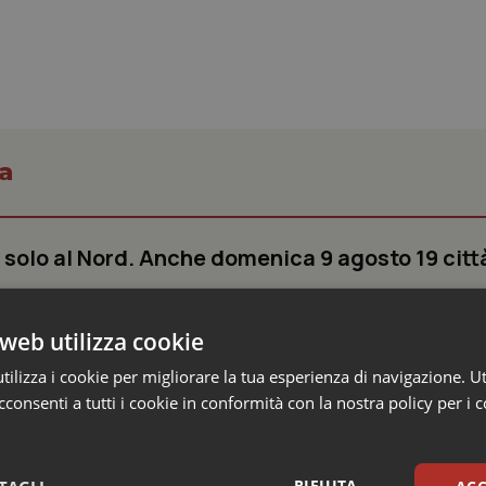
a
 solo al Nord. Anche domenica 9 agosto 19 citt
ontinua a interessare gran parte dell'Italia. Il nuovo bollettino del Mi
web utilizza cookie
aranno 19 le città contrassegnate...
ilizza i cookie per migliorare la tua esperienza di navigazione. Ut
consenti a tutti i cookie in conformità con la nostra policy per i 
enta ritirata dell’ondata: il 7 agosto restano 26
’8 scendono a 19
RIFIUTA