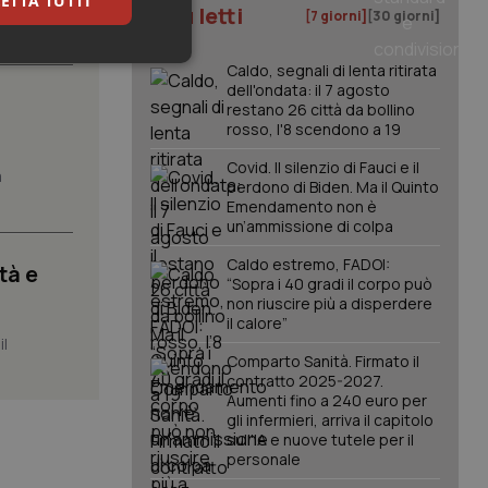
ETTA TUTTI
I più letti
[7 giorni]
[30 giorni]
.
keting
Caldo, segnali di lenta ritirata
dell'ondata: il 7 agosto
restano 26 città da bollino
rosso, l'8 scendono a 19
Covid. Il silenzio di Fauci e il
a
perdono di Biden. Ma il Quinto
Emendamento non è
un’ammissione di colpa
igazione sulle pagine
Caldo estremo, FADOI:
tà e
kie.
“Sopra i 40 gradi il corpo può
non riuscire più a disperdere
il calore”
er memorizzare le
il
utente per la loro
Comparto Sanità. Firmato il
 dati sul consenso
contratto 2025-2027.
itiche e
Aumenti fino a 240 euro per
tendo che le loro
ssioni future.
gli infermieri, arriva il capitolo
sull'IA e nuove tutele per il
l servizio Cookie-
personale
erenze di consenso
sario che il banner