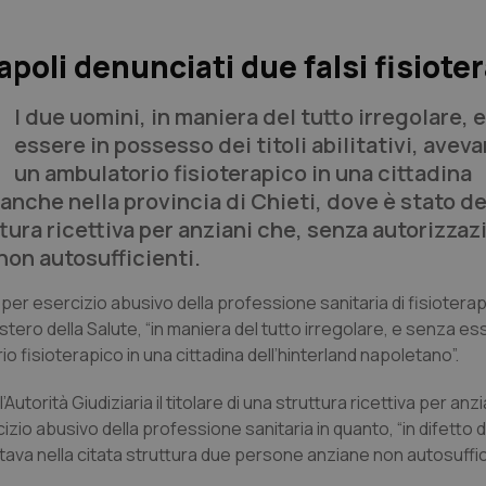
oli denunciati due falsi fisioter
I due uomini, in maniera del tutto irregolare, 
essere in possesso dei titoli abilitativi, avev
un ambulatorio fisioterapico in una cittadina
nche nella provincia di Chieti, dove è stato de
ruttura ricettiva per anziani che, senza autorizza
non autosufficienti.
er esercizio abusivo della professione sanitaria di fisioterapi
stero della Salute, “in maniera del tutto irregolare, e senza es
io fisioterapico in una cittadina dell’hinterland napoletano”.
Autorità Giudiziaria il titolare di una struttura ricettiva per anzi
izio abusivo della professione sanitaria in quanto, “in difetto d
tava nella citata struttura due persone anziane non autosuffic