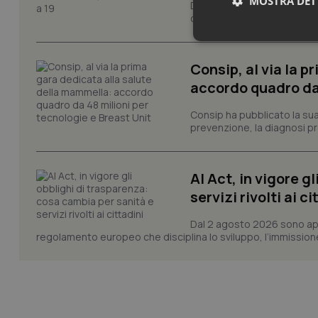
MOSTRA DET
Dopo la giornata di oggi, do
contrassegnate dal livello m
Neces
Consip, al via la 
accordo quadro da 
Consip ha pubblicato la sua 
prevenzione, la diagnosi pre
I cookie necessari con
AI Act, in vigore g
e l'accesso alle aree 
servizi rivolti ai ci
Nome
VISITOR_PRIVACY_
Dal 2 agosto 2026 sono applic
regolamento europeo che disciplina lo sviluppo, l’immissione s
CookieScriptConse