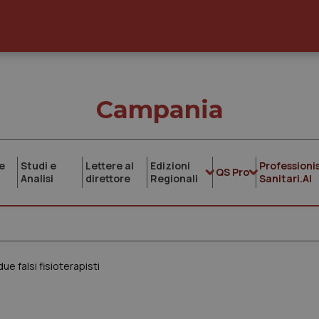
Campania
e
Studi e
Lettere al
Edizioni
Professionis
QS Pro
Analisi
direttore
Regionali
Sanitari.AI
e falsi fisioterapisti