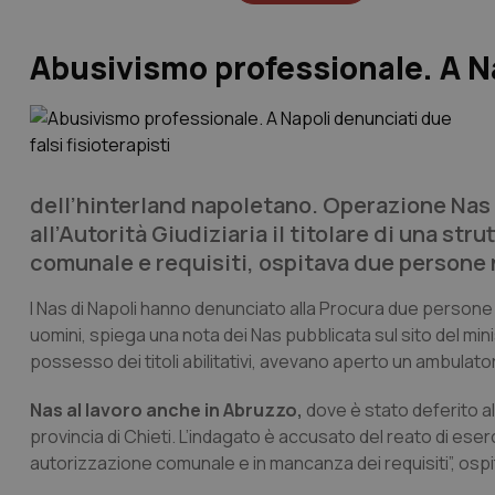
Abusivismo professionale. A Nap
dell’hinterland napoletano. Operazione Nas a
all’Autorità Giudiziaria il titolare di una st
comunale e requisiti, ospitava due persone 
I Nas di Napoli hanno denunciato alla Procura due persone p
uomini, spiega una nota dei Nas pubblicata sul sito del mini
possesso dei titoli abilitativi, avevano aperto un ambulator
Nas al lavoro anche in Abruzzo,
dove è stato deferito all’
provincia di Chieti. L’indagato è accusato del reato di eserc
autorizzazione comunale e in mancanza dei requisiti”, ospi