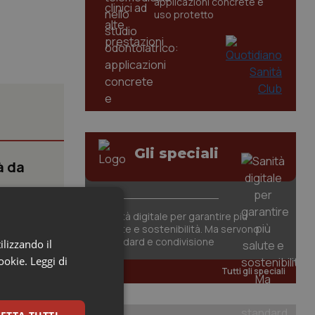
applicazioni concrete e
uso protetto
Gli speciali
à da
nistero
Sanità digitale per garantire più
salute e sostenibilità. Ma servono
standard e condivisione
ilizzando il
cookie.
Leggi di
Tutti gli speciali
 città