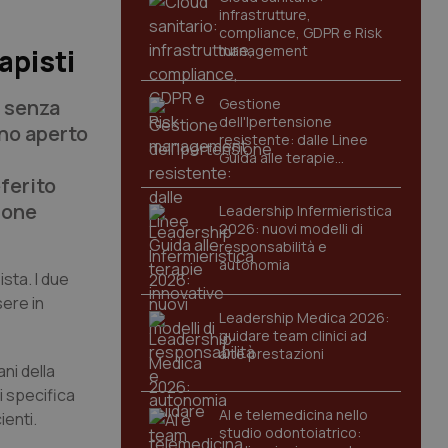
infrastrutture,
compliance, GDPR e Risk
management
apisti
e senza
Gestione
dell'Ipertensione
ano aperto
resistente: dalle Linee
Guida alle terapie
innovative
ferito
zione
Leadership Infermieristica
2026: nuovi modelli di
responsabilità e
autonomia
sta. I due
sere in
Leadership Medica 2026:
guidare team clinici ad
alte prestazioni
ani della
i specifica
AI e telemedicina nello
ienti.
studio odontoiatrico: