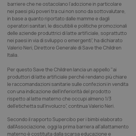
barriere che ne ostacolano l’adozione in particolare
Piemonte
HIV
nei paesi più poveri tra cui non sono da sottovalutare,
in base a quanto riportato dalle mamme e dagli
operatori sanitari, le discutibili e politiche promozionali
Provincia Autonoma di Bolzano
Infezioni & Febbre
delle aziende produttrici di latte artificiale, soprattutto
nei paesi in via di sviluppo o emergenti”, ha dichiarato
Provincia Autonoma di Trento
Ipertensione & Scompenso
Valerio Neri, Direttore Generale di Save the Children
Italia.
Puglia
Malattie rare
Per questo Save the Children lancia un appello "ai
Sardegna
Malattia di Crohn & Rettocolite Ulcerosa
produttori di latte artificiale perché rendano più chiare
le raccomandazioni sanitarie sulle confezioni in vendita
Sicilia
Neuroscienze & patologie neurodegenerative
con una indicazione dell’inferiorità del prodotto
rispetto al latte materno che occupi almeno 1/3
Toscana
Obesità
dell'etichetta sull’involucro”, continua Valerio Neri.
Secondo il rapporto
Supercibo per i bimbi
elaborato
Umbria
Oftalmologia
dall’Associazione, oggi la prima barriera all'allattamento
materno è costituita dalla scarsa educazione e