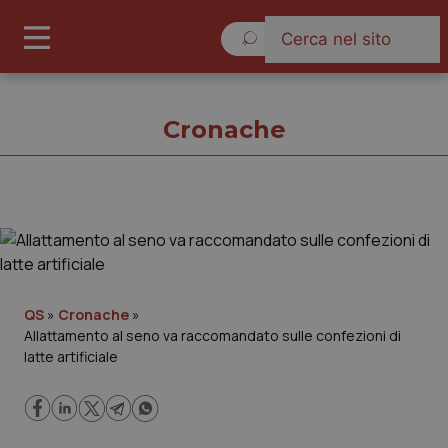
Lunedì 10 Agosto 2026
Cronache
Cronache
Cronache
QS
»
Cronache
»
Allattamento al seno va raccomandato sulle confezioni di
Governo e Parlamento
latte artificiale
Regioni e Asl
Lavoro e Professioni