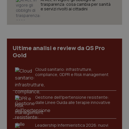
trasparenza: cosa cambia per sanità
e servizi rivolti ai cittadini
tracking-sites-ironfish-
www.quotidianosanita.it
4
tracking-enable
settim
2 gior
Ultime analisi e review da QS Pro
Gold
tracking-sites-ironfish-
www.quotidianosanita.it
4
Cloud sanitario: infrastrutture,
session-id
settim
2 gior
compliance, GDPR e Risk management
Gestione dell'Ipertensione resistente:
_ga
1 anno
Google LLC
dalle Linee Guida alle terapie innovative
mes
.quotidianosanita.it
Leadership Infermieristica 2026: nuovi