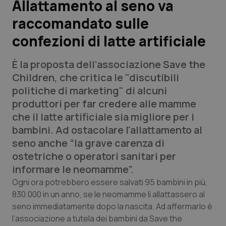
Allattamento al seno va
raccomandato sulle
Scienza e Farmaci
confezioni di latte artificiale
Studi e Analisi
È la proposta dell’associazione Save the
Lettere al direttore
Children, che critica le "discutibili
politiche di marketing" di alcuni
Edizioni Regionali
produttori per far credere alle mamme
che il latte artificiale sia migliore per i
QS Pro
bambini. Ad ostacolare l'allattamento al
seno anche “la grave carenza di
Professionisti Sanitari.AI
ostetriche o operatori sanitari per
informare le neomamme”.
Abruzzo
QS Pro Gold
Ogni ora potrebbero essere salvati 95 bambini in più,
830.000 in un anno, se le neomamme li allattassero al
QS Club
Newsletter
seno immediatamente dopo la nascita. Ad affermarlo è
Basilicata
Artrite & artrosi
l’associazione a tutela dei bambini da Save the