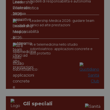
modelli di responsabilità e autonomia
Leadership Medica 2026: guidare team
clinici ad alte prestazioni
AI e telemedicina nello studio
odontoiatrico: applicazioni concrete e
uso protetto
PHPSESSID
Sessio
PHP.net
www.quotidianosanita.it
Gli speciali