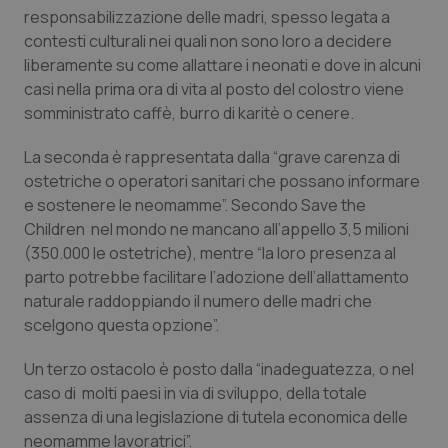
Valle D’Aosta
Oncodermatologia
responsabilizzazione delle madri, spesso legata a
contesti culturali nei quali non sono loro a decidere
Veneto
Oncoematologia
liberamente su come allattare i neonati e dove in alcuni
casi nella prima ora di vita al posto del colostro viene
Oncologia & Nutrizione
somministrato caffè, burro di karitè o cenere.
La seconda è rappresentata dalla “grave carenza di
Psoriasi & pelle
ostetriche o operatori sanitari che possano informare
e sostenere le neomamme”. Secondo Save the
Quotidiano Cardiologia
Children nel mondo ne mancano all’appello 3,5 milioni
(350.000 le ostetriche), mentre “la loro presenza al
Quotidiano Chirurgia
parto potrebbe facilitare l’adozione dell’allattamento
naturale raddoppiando il numero delle madri che
Quotidiano Oncologia
scelgono questa opzione”.
Quotidiano Pediatria
Un terzo ostacolo è posto dalla “inadeguatezza, o nel
caso di molti paesi in via di sviluppo, della totale
assenza di una legislazione di tutela economica delle
Rene & patologie urogenitali
neomamme lavoratrici”.