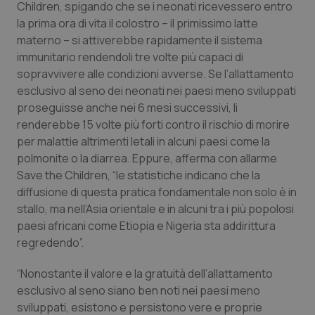
Children, spigando che se i neonati ricevessero entro
Calabria
Asma & BPCO
la prima ora di vita il colostro – il primissimo latte
materno – si attiverebbe rapidamente il sistema
Campania
Car-T
immunitario rendendoli tre volte più capaci di
sopravvivere alle condizioni avverse. Se l’allattamento
Emilia-Romagna
Colesterolo & coronaropatie
esclusivo al seno dei neonati nei paesi meno sviluppati
proseguisse anche nei 6 mesi successivi, li
Friuli Venezia Giulia
Dermatite Atopica
renderebbe 15 volte più forti contro il rischio di morire
per malattie altrimenti letali in alcuni paesi come la
Lazio
Diabete & glucometri
polmonite o la diarrea. Eppure, afferma con allarme
Save the Children, “le statistiche indicano che la
diffusione di questa pratica fondamentale non solo è in
Liguria
Disturbi dell’umore
stallo, ma nell’Asia orientale e in alcuni tra i più popolosi
paesi africani come Etiopia e Nigeria sta addirittura
Lombardia
Dolore
regredendo”.
Marche
Donna & Salute
“Nonostante il valore e la gratuità dell’allattamento
esclusivo al seno siano ben noti nei paesi meno
Molise
Epatiti
sviluppati, esistono e persistono vere e proprie