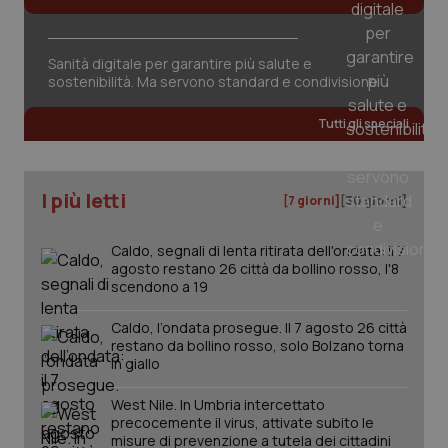
Sanità digitale per garantire più salute e
sostenibilità. Ma servono standard e condivisione
Tutti gli speciali
I più letti
[7 giorni]
[30 giorni]
Caldo, segnali di lenta ritirata dell'ondata: il 7
agosto restano 26 città da bollino rosso, l'8
scendono a 19
_ga_KM60CM4NPH
.quotidianosanita.it
1 anno
Caldo, l’ondata prosegue. Il 7 agosto 26 città
mes
restano da bollino rosso, solo Bolzano torna
in giallo
West Nile. In Umbria intercettato
precocemente il virus, attivate subito le
misure di prevenzione a tutela dei cittadini