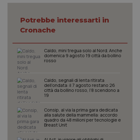
settim
.youtube.com
Potrebbe interessarti in
Cronache
Caldo, mini tregua solo al Nord. Anche
domenica 9 agosto 19 città da bollino
rosso
Caldo, segnali di lenta ritirata
dell’ondata: il 7 agosto restano 26
città da bollino rosso, l’8 scendono a
19
CookieScriptConsent
5 mesi
CookieScript
settim
www.quotidianosanita.it
Consip, al via la prima gara dedicata
alla salute della mammella: accordo
quadro da 48 milioni per tecnologie e
Breast Unit
AI Act, in vigore gli obblighi di