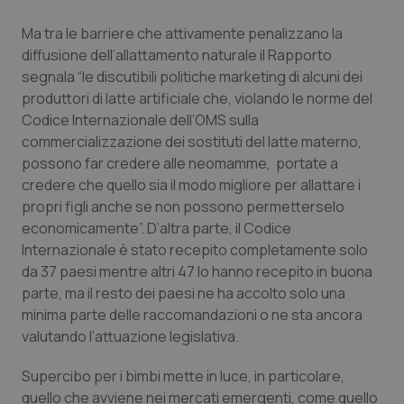
Salute orale & impianti
Ma tra le barriere che attivamente penalizzano la
diffusione dell’allattamento naturale il Rapporto
Sangue & coagulazione
segnala “le discutibili politiche marketing di alcuni dei
produttori di latte artificiale che, violando le norme del
Tiroide
Codice Internazionale dell’OMS sulla
commercializzazione dei sostituti del latte materno,
Tumore al seno
possono far credere alle neomamme, portate a
credere che quello sia il modo migliore per allattare i
propri figli anche se non possono permetterselo
Tumore ovarico
economicamente”. D’altra parte, il Codice
Internazionale è stato recepito completamente solo
Tumori del Polmone & Testa Collo
da 37 paesi mentre altri 47 lo hanno recepito in buona
parte, ma il resto dei paesi ne ha accolto solo una
Tumori gastrointestinali
minima parte delle raccomandazioni o ne sta ancora
valutando l’attuazione legislativa.
Ulcera & Reflusso
Supercibo per i bimbi mette in luce, in particolare,
Vaccini
quello che avviene nei mercati emergenti, come quello