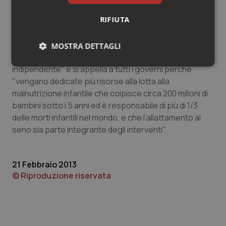
RIFIUTA
Per questo Save the Children chiede oggi che "tutti i
governi adottino in pieno le raccomandazioni del
Codice Internazionale nella legislazione e ne
MOSTRA DETTAGLI
garantiscano il rafforzamento e il controllo
Necessari
Statistici
Marketing
indipendente" e si appella a tutti i governi perché
"vengano dedicate più risorse alla lotta alla
malnutrizione infantile che colpisce circa 200 milioni di
bambini sotto i 5 anni ed è responsabile di più di 1/3
delle morti infantili nel mondo, e che l’allattamento al
seno sia parte integrante degli interventi".
Necessari
Statistici
Marketing
I cookie necessari contribuiscono a rendere fruibile il
21 Febbraio 2013
sito web abilitandone funzionalità di base quali la
navigazione sulle pagine e l'accesso alle aree
© Riproduzione riservata
protette del sito. Il sito web non è in grado di
funzionare correttamente senza questi cookie.
Nome
Fornitore
/
Dominio
Scaden
VISITOR_PRIVACY_METADATA
5 mesi
YouTube