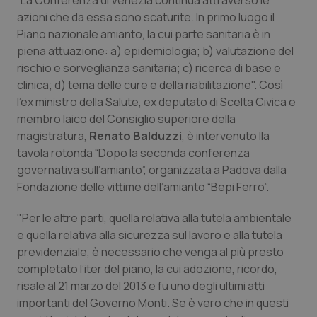
“La Conferenza di Venezia continua attraverso le
Calabria
Asma & BPCO
azioni che da essa sono scaturite. In primo luogo il
Piano nazionale amianto, la cui parte sanitaria è in
Campania
Car-T
piena attuazione: a) epidemiologia; b) valutazione del
rischio e sorveglianza sanitaria; c) ricerca di base e
Emilia-Romagna
Colesterolo & coronaropatie
clinica; d) tema delle cure e della riabilitazione". Così
l'ex ministro della Salute, ex deputato di Scelta Civica e
membro laico del Consiglio superiore della
Friuli Venezia Giulia
Dermatite Atopica
magistratura,
Renato Balduzzi
, è intervenuto lla
tavola rotonda “
Dopo la seconda conferenza
Lazio
Diabete & glucometri
governativa sull’amianto
”, organizzata a Padova dalla
Fondazione delle vittime dell’amianto “Bepi Ferro”.
Liguria
Disturbi dell’umore
"Per le altre parti, quella relativa alla tutela ambientale
Lombardia
Dolore
e quella relativa alla sicurezza sul lavoro e alla tutela
previdenziale, è necessario che venga al più presto
Marche
Donna & Salute
completato l’iter del piano, la cui adozione, ricordo,
risale al 21 marzo del 2013 e fu uno degli ultimi atti
importanti del Governo Monti. Se è vero che in questi
Molise
Epatiti