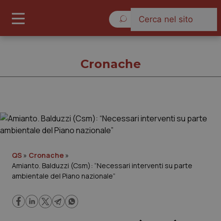
Sabato 8 Agosto 2026
Cronache
Cronache
Cronache
QS
»
Cronache
»
Amianto. Balduzzi (Csm): “Necessari interventi su parte
Governo e Parlamento
ambientale del Piano nazionale”
Regioni e Asl
Lavoro e Professioni