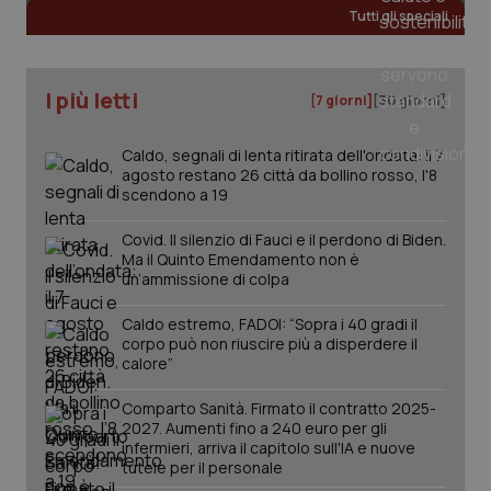
Tutti gli speciali
tracking-sites-ironfish-
www.quotidianosanita.it
4
tracking-enable
settim
I più letti
[7 giorni]
[30 giorni]
2 gior
Caldo, segnali di lenta ritirata dell'ondata: il 7
agosto restano 26 città da bollino rosso, l'8
scendono a 19
tracking-sites-ironfish-
www.quotidianosanita.it
4
session-id
settim
2 gior
Covid. Il silenzio di Fauci e il perdono di Biden.
Ma il Quinto Emendamento non è
un’ammissione di colpa
_ga
1 anno
Google LLC
Caldo estremo, FADOI: “Sopra i 40 gradi il
mes
.quotidianosanita.it
corpo può non riuscire più a disperdere il
calore”
Comparto Sanità. Firmato il contratto 2025-
2027. Aumenti fino a 240 euro per gli
infermieri, arriva il capitolo sull'IA e nuove
tutele per il personale