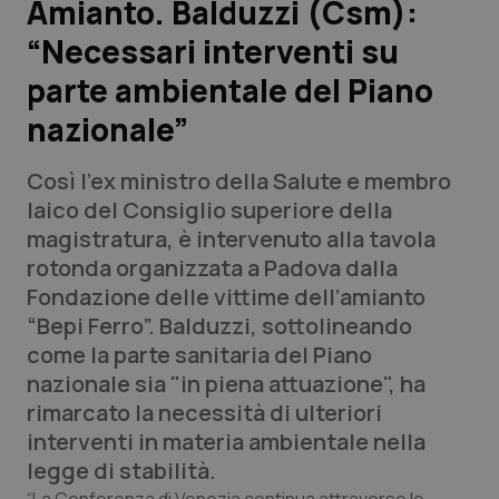
Amianto. Balduzzi (Csm):
“Necessari interventi su
Scienza e Farmaci
parte ambientale del Piano
Studi e Analisi
nazionale”
Lettere al direttore
Così l'ex ministro della Salute e membro
laico del Consiglio superiore della
Edizioni Regionali
magistratura, è intervenuto alla tavola
rotonda organizzata a Padova dalla
QS Pro
Fondazione delle vittime dell’amianto
“Bepi Ferro”. Balduzzi, sottolineando
Professionisti Sanitari.AI
come la parte sanitaria del Piano
nazionale sia "in piena attuazione", ha
Abruzzo
QS Pro Gold
rimarcato la necessità di ulteriori
interventi in materia ambientale nella
QS Club
Newsletter
Basilicata
Artrite & artrosi
legge di stabilità.