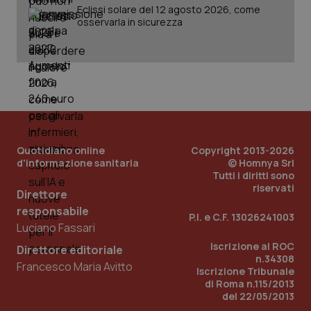
Eclissi solare del 12 agosto 2026, come
osservarla in sicurezza
Quotidiano online
Copyright 2013-2026
d'informazione sanitaria
© Homnya Srl
Tutti i diritti sono
riservati
Direttore
responsabile
P.I. e C.F. 13026241003
Luciano Fassari
PHPSESSID
Sessio
PHP.net
Iscrizione al ROC
Direttore editoriale
www.quotidianosanita.it
n.34308
Francesco Maria Avitto
Iscrizione Tribunale
di Roma n.115/2013
del 22/05/2013