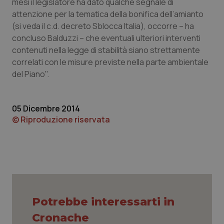
mesi il legislatore ha dato qualche segnale di
attenzione per la tematica della bonifica dell’amianto
Piemonte
HIV
(si veda il c.d. decreto Sblocca Italia), occorre – ha
concluso Balduzzi – che eventuali ulteriori interventi
Provincia Autonoma di Bolzano
Infezioni & Febbre
contenuti nella legge di stabilità siano strettamente
correlati con le misure previste nella parte ambientale
Provincia Autonoma di Trento
Ipertensione & Scompenso
del Piano".
Puglia
Malattie rare
05 Dicembre 2014
© Riproduzione riservata
Sardegna
Malattia di Crohn & Rettocolite Ulcerosa
Sicilia
Neuroscienze & patologie neurodegenerative
Toscana
Obesità
Umbria
Oftalmologia
Potrebbe interessarti in
Cronache