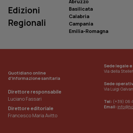
Abruzzo
Edizioni
Basilicata
Calabria
Regionali
Campania
_ga_KM60CM4NPH
Emilia-Romagna
Nome
Nome
VISITOR_INFO1_LIV
Sede legale e
_ga_0VMQEQKQ1N
Via della Stell
Quotidiano online
d'informazione sanitaria
Sede operati
Via Luigi Galva
__Secure-YNID
Direttore responsabile
Luciano Fassari
Tel:
(+39) 06 
Email:
info@h
Direttore editoriale
YSC
Francesco Maria Avitto
__Secure-
ROLLOUT_TOKEN