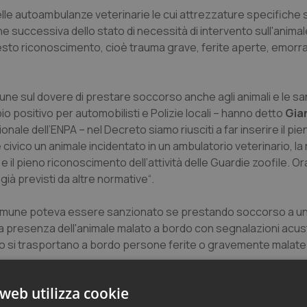
he delle autoambulanze veterinarie le cui attrezzature specifiche
che successiva dello stato di necessità di intervento sull'animal
questo riconoscimento, cioè trauma grave, ferite aperte, emorr
ne sul dovere di prestare soccorso anche agli animali e le sa
io positivo per automobilisti e Polizie locali – hanno detto
Gia
onale dell’ENPA – nel Decreto siamo riusciti a far inserire il pie
ivico un animale incidentato in un ambulatorio veterinario, la
 e il pieno riconoscimento dell’attività delle Guardie zoofile. Or
già previsti da altre normative“.
o comune poteva essere sanzionato se prestando soccorso a un
 la presenza dell'animale malato a bordo con segnalazioni acus
do si trasportano a bordo persone ferite o gravemente malate
web utilizza cookie