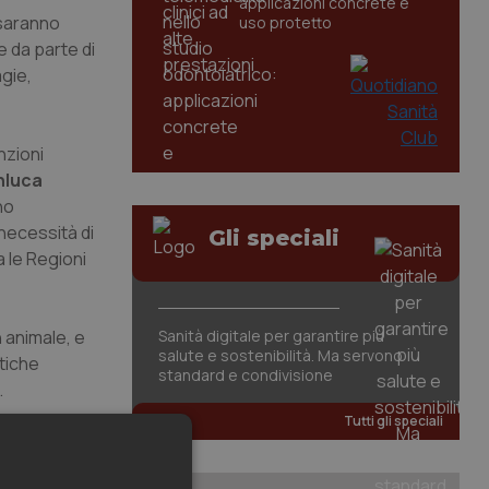
applicazioni concrete e
 saranno
uso protetto
e da parte di
agie,
nzioni
nluca
no
 necessità di
Gli speciali
a le Regioni
 animale, e
Sanità digitale per garantire più
salute e sostenibilità. Ma servono
tiche
standard e condivisione
.
Tutti gli speciali