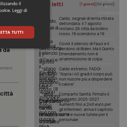
I più letti
ilizzando il
[7 giorni]
[30 giorni]
cookie.
Leggi di
Caldo, segnali di lenta ritirata
dell'ondata: il 7 agosto
restano 26 città da bollino
ETTA TUTTI
rosso, l'8 scendono a 19
Covid. Il silenzio di Fauci e il
à da
perdono di Biden. Ma il Quinto
keting
Emendamento non è
un’ammissione di colpa
nistero
Caldo estremo, FADOI:
“Sopra i 40 gradi il corpo può
non riuscire più a disperdere
il calore”
 città
Comparto Sanità. Firmato il
contratto 2025-2027.
igazione sulle pagine
Aumenti fino a 240 euro per
kie.
gli infermieri, arriva il capitolo
sull'IA e nuove tutele per il
.
personale
er memorizzare le
utente per la loro