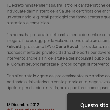
Il Decreto ministeriale fissa, fra l'altro, le caratteristic
individuate dal ministero della Salute, la certificazione an
un veterinario, e gli stati patologici che fanno scattare 
alterazioni e convulsioni.
“La norma ha preso atto del cambiamento del sentire comu
irrogate fino ad oggi per le violazioni sono state un esemp
Felicetti
, presidente LAV e
Carla Rocchi
, presidente nazi
riconoscimento del privato cittadino che porta per dovere c
intervento anche ai fini della tutela dell’incolumità pubblica
e i Comuni devono rafforzare i propri compiti di intervento 
Fino all'entrata in vigore del provvedimento un cittadin
portandolo dal veterinario con la propria auto, segnalava
ripetute per chiedere strada, ora si può fare, come quan
Questo sito 
15 Dicembre 2012