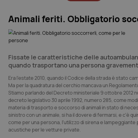
Animali feriti. Obbligatorio so
Fissate le caratteristiche delle autoambula
quando trasportano una persona gravemente
Era l'estate 2010, quando il Codice della strada è stato cam
Ma per la quadratura del cerchio mancava un Regolamento 
Stiamo parlando del Decreto ministeriale 9 ottobre 2012 n
decreto legislativo 30 aprile 1992, numero 285, come modifi
materia di trasporto e soccorso di animali in stato di necess
sinistro con un animale, si ha il dovere di fermarsi, e c'è qu
come per una persona, l'utilizzo di sirena e lampeggiante p
acustiche per le vetture private.