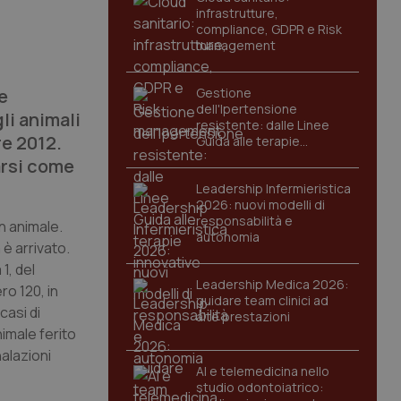
infrastrutture,
compliance, GDPR e Risk
management
e
Gestione
dell'Ipertensione
li animali
resistente: dalle Linee
re 2012.
Guida alle terapie
innovative
arsi come
Leadership Infermieristica
2026: nuovi modelli di
responsabilità e
n animale.
autonomia
è arrivato.
1, del
Leadership Medica 2026:
ro 120, in
guidare team clinici ad
casi di
alte prestazioni
nimale ferito
nalazioni
AI e telemedicina nello
studio odontoiatrico: