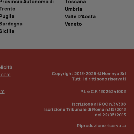
Provincia Autonoma di
Toscana
è un numero
o in cui viene
Trento
Umbria
r il sito, ma un
Puglia
Valle D’Aosta
tato di accesso per
Sardegna
Veneto
a Google Analytics
Sicilia
sione.
 tenere traccia
icità
i Youtube incorporati
tics per mantenere
tore del sito web sta
Copyright 2013-2026 © Homnya Srl
.com
ell'interfaccia di
Tutti i diritti sono riservati
 tenere traccia
om
P.I. e C.F. 13026241003
i Youtube incorporati
tore del sito web sta
ell'interfaccia di
Iscrizione al ROC n.34308
Iscrizione Tribunale di Roma n.115/2013
del 22/05/2013
 tenere traccia
Riproduzione riservata
r la gestione
one dell’esperienza