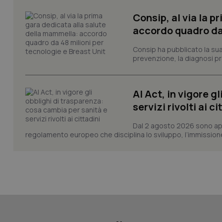
Consip, al via la 
accordo quadro da 
CookieScriptConse
Consip ha pubblicato la sua 
prevenzione, la diagnosi pre
tracking-sites-ironf
tracking-enable
AI Act, in vigore g
servizi rivolti ai ci
tracking-sites-ironf
session-id
Dal 2 agosto 2026 sono applic
regolamento europeo che disciplina lo sviluppo, l’immissione s
_ga
PHPSESSID