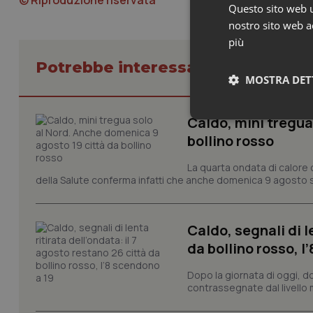
© Riproduzione riservata
Questo sito web ut
nostro sito web ac
più
Potrebbe interessarti in Cronach
MOSTRA DET
Caldo, mini tregua
Neces
bollino rosso
La quarta ondata di calore c
della Salute conferma infatti che anche domenica 9 agosto s
Caldo, segnali di l
da bollino rosso, l
I cookie necessari con
e l'accesso alle aree 
Dopo la giornata di oggi, do
Nome
contrassegnate dal livello m
VISITOR_PRIVACY_