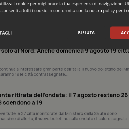
ilizza i cookie per migliorare la tua esperienza di navigazione. Ut
consenti a tutti i cookie in conformità con la nostra policy per i 
e
RIFIUTA
TAGLI
ACC
 solo al Nord. Anche domenica 9 agosto 19 citt
sari
Statistici
Mar
ontinua a interessare gran parte dell'Italia. Il nuovo bollettino del Mi
aranno 19 le città contrassegnate...
Necessari
Statistici
Marketing
enta ritirata dell’ondata: il 7 agosto restano 26
’8 scendono a 19
tribuiscono a rendere fruibile il sito web abilitandone funzionalità di base quali la nav
protette del sito. Il sito web non è in grado di funzionare correttamente senza questi coo
ve tutte le 27 città monitorate dal Ministero della Salute sono
Fornitore
/
Dominio
Scadenza
Descrizione
assimo di allerta, il nuovo bollettino sulle ondate di calore segnala..
METADATA
5 mesi 4
Questo cookie viene utilizzato p
YouTube
settimane
scelte di consenso e privacy dell'
.youtube.com