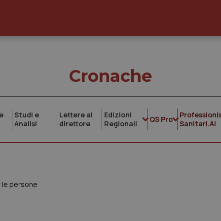
Cronache
e
Studi e
Lettere al
Edizioni
Professionis
QS Pro
Analisi
direttore
Regionali
Sanitari.AI
r le persone