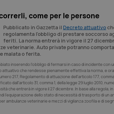
ccorrerli, come per le persone
Pubblicato in Gazzetta il
Decreto attuativo
ch
regolamenta l'obbligo di prestare soccorso ag
feriti. La norma entrerà in vigore il 27 dicemb
nze veterinarie. Auto private potranno comport
 malata o ferita.
biato inserendo l'obbligo di fermarsi in caso di incidente con u
attuativo che rendesse pienamente effettiva la norma, e ora 
umero 217, Regolamento di attuazione dell'articolo 177, comma 
cato dall'articolo 31, comma 1, della legge 29 luglio 2010, nume
ità che entrerà in vigore il 27 dicembre. In base alla regola, in 
indi l'equiparazione dello stato di necessità di trasporto di un a
er ambulanze veterinarie e mezzi di vigilanza zoofila e di seg