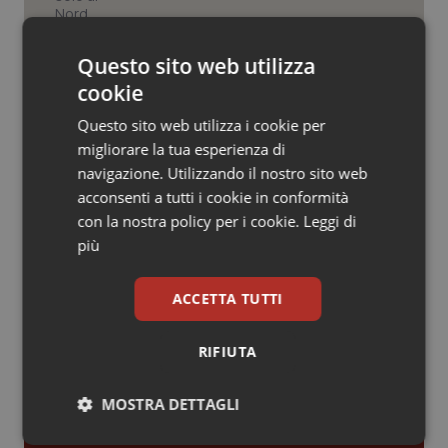
Valle D’Aosta
Oncodermatologia
Veneto
Oncoematologia
Lazio, nuove regole per gli studi
Questo sito web utilizza
medici. Magi (Omceo Roma): “Dopo
anni di lavoro, regole più chiare, meno
cookie
burocrazia e certezza per i
Oncologia & Nutrizione
professionisti”
Questo sito web utilizza i cookie per
migliorare la tua esperienza di
Psoriasi & pelle
Lazio. Il logo del NUE 112 su tutte le
navigazione. Utilizzando il nostro sito web
ambulanze Ares 118
acconsenti a tutti i cookie in conformità
Quotidiano Cardiologia
con la nostra policy per i cookie.
Leggi di
più
Quotidiano Chirurgia
ACCETTA TUTTI
Quotidiano Oncologia
Ultime analisi e review da QS Pro
RIFIUTA
Gold
Quotidiano Pediatria
MOSTRA DETTAGLI
Cloud sanitario: infrastrutture,
Rene & patologie urogenitali
compliance, GDPR e Risk management
Necessari
Statistici
Marketing