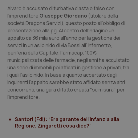
Calabria
Asma & BPCO
Alvaro è accusato di turbativa d'asta e falso con
l'imprenditore
Giuseppe Giordano
(titolare della
Campania
Car-T
società Dragona Servizi), questo posto all'obbligo di
presentazione alla pg. Al centro dell'indagine un
Emilia-Romagna
Colesterolo & coronaropatie
appalto da 36 mila euro all'anno per la gestione dei
servizi in un asilo nido di via Bossi all' Infernetto,
Friuli Venezia Giulia
Dermatite Atopica
periferia della Capitale. Farmacap, 100%
municipalizzata delle farmacie, negli anni ha acquistato
una serie di immobili poi affidati in gestione a privati, tra
Lazio
Diabete & glucometri
i quali l'asilo nido. In base a quanto accertato dagli
inquirenti l'appalto sarebbe stato affidato senza altri
Liguria
Disturbi dell’umore
concorrenti, una gara di fatto creata "su misura" per
l'imprenditore.
Lombardia
Dolore
Marche
Donna & Salute
Santori (FdI): “Era garante dell’infanzia alla
Regione, Zingaretti cosa dice?”
Molise
Epatiti