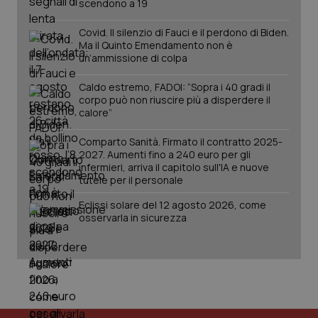
scendono a 19
2 gior
Covid. Il silenzio di Fauci e il perdono di Biden.
Ma il Quinto Emendamento non è
un’ammissione di colpa
tracking-sites-ironfish-
www.quotidianosanita.it
4
session-id
settim
2 gior
Caldo estremo, FADOI: “Sopra i 40 gradi il
corpo può non riuscire più a disperdere il
calore”
Comparto Sanità. Firmato il contratto 2025-
_ga
1 anno
Google LLC
2027. Aumenti fino a 240 euro per gli
mes
.quotidianosanita.it
infermieri, arriva il capitolo sull'IA e nuove
tutele per il personale
Eclissi solare del 12 agosto 2026, come
osservarla in sicurezza