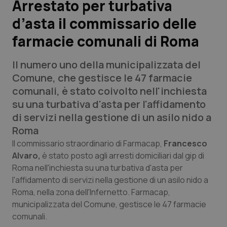
Arrestato per turbativa
d’asta il commissario delle
Scienza e Farmaci
farmacie comunali di Roma
Studi e Analisi
Il numero uno della municipalizzata del
Lettere al direttore
Comune, che gestisce le 47 farmacie
comunali, è stato coivolto nell'inchiesta
Edizioni Regionali
su una turbativa d'asta per l'affidamento
di servizi nella gestione di un asilo nido a
QS Pro
Roma
Il commissario straordinario di Farmacap,
Francesco
Professionisti Sanitari.AI
Alvaro,
è stato posto agli arresti domiciliari dal gip di
Roma nell'inchiesta su una turbativa d'asta per
l'affidamento di servizi nella gestione di un asilo nido a
Abruzzo
QS Pro Gold
Roma, nella zona dell'Infernetto. Farmacap,
municipalizzata del Comune, gestisce le 47 farmacie
QS Club
Newsletter
Basilicata
Artrite & artrosi
comunali.