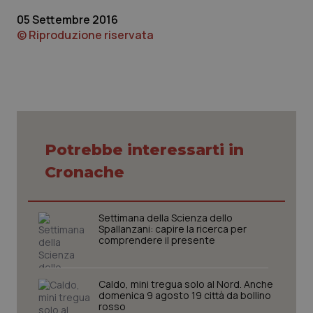
05 Settembre 2016
Piemonte
HIV
© Riproduzione riservata
Provincia Autonoma di Bolzano
Infezioni & Febbre
Provincia Autonoma di Trento
Ipertensione & Scompenso
Puglia
Malattie rare
Potrebbe interessarti in
Sardegna
Malattia di Crohn & Rettocolite Ulcerosa
Cronache
Sicilia
Neuroscienze & patologie neurodegenerative
Settimana della Scienza dello
Spallanzani: capire la ricerca per
comprendere il presente
Toscana
Obesità
Umbria
Oftalmologia
Caldo, mini tregua solo al Nord. Anche
domenica 9 agosto 19 città da bollino
rosso