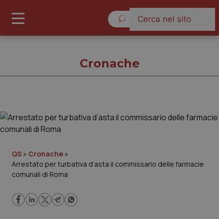
Sabato 8 Agosto 2026
Cronache
Cronache
Cronache
QS
»
Cronache
»
Arrestato per turbativa d’asta il commissario delle farmacie
Governo e Parlamento
comunali di Roma
Regioni e Asl
Lavoro e Professioni