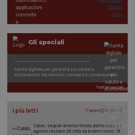
Gli speciali
CookieScriptConsent
5 mesi
CookieScript
settim
www.quotidianosanita.it
Sanità digitale per garantire più salute e
sostenibilità. Ma servono standard e condivisione
Tutti gli speciali
I più letti
[7 giorni]
[30 giorni]
Caldo, segnali di lenta ritirata dell'ondata: il 7
tracking-sites-ironfish-
www.quotidianosanita.it
4
agosto restano 26 città da bollino rosso, l'8
tracking-enable
settim