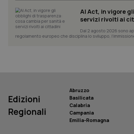
_ga_KM60CM4NPH
AI Act, in vigore g
servizi rivolti ai ci
Dal 2 agosto 2026 sono applic
Nome
regolamento europeo che disciplina lo sviluppo, l’immissione s
Nome
VISITOR_INFO1_LIV
_ga_0VMQEQKQ1N
__Secure-YNID
Abruzzo
YSC
Edizioni
Basilicata
Calabria
__Secure-
Regionali
ROLLOUT_TOKEN
Campania
Emilia-Romagna
tracking-sites-
ironfish-tracking-
named-enable