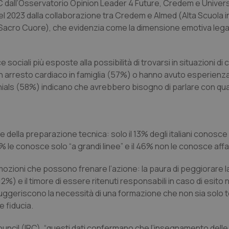
RC dall’Osservatorio Opinion Leader 4 Future, Credem e Univers
l 2023 dalla collaborazione tra Credem e Almed (Alta Scuola i
 Sacro Cuore), che evidenzia come la dimensione emotiva leg
ciali più esposte alla possibilità di trovarsi in situazioni di 
 arresto cardiaco in famiglia (57%) o hanno avuto esperienza 
ials (58%) indicano che avrebbero bisogno di parlare con q
 della preparazione tecnica: solo il 13% degli italiani conosce
% le conosce solo “a grandi linee” e il 46% non le conosce affa
mozioni che possono frenare l’azione: la paura di peggiorare l
12%) e il timore di essere ritenuti responsabili in caso di esito
 suggeriscono la necessità di una formazione che non sia solo 
e fiducia.
 Council (IRC), “questi dati confermano che l’insegnamento del