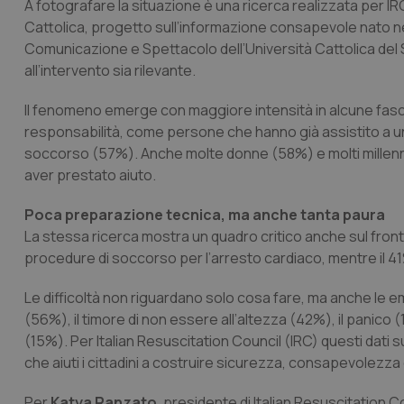
A fotografare la situazione è una ricerca realizzata per I
Cattolica, progetto sull’informazione consapevole nato ne
Comunicazione e Spettacolo dell’Università Cattolica del
all’intervento sia rilevante.
Il fenomeno emerge con maggiore intensità in alcune fasce so
responsabilità, come persone che hanno già assistito a un
soccorso (57%). Anche molte donne (58%) e molti millenn
aver prestato aiuto.
Poca preparazione tecnica, ma anche tanta paura
La stessa ricerca mostra un quadro critico anche sul fronte
procedure di soccorso per l’arresto cardiaco, mentre il 41
Le difficoltà non riguardano solo cosa fare, ma anche le e
(56%), il timore di non essere all’altezza (42%), il panico (
(15%). Per Italian Resuscitation Council (IRC) questi dati
che aiuti i cittadini a costruire sicurezza, consapevolezza 
Per
Katya Ranzato
, presidente di Italian Resuscitation