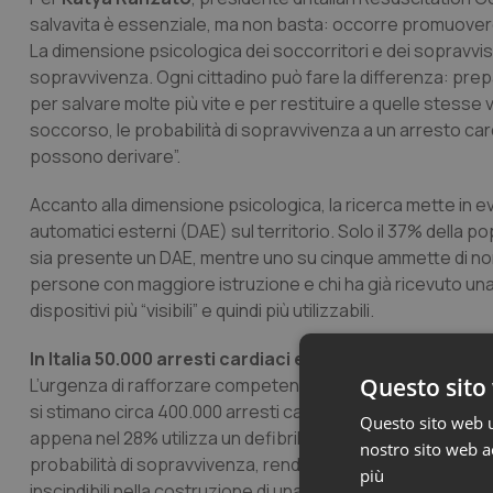
salvavita è essenziale, ma non basta: occorre promuovere
La dimensione psicologica dei soccorritori e dei sopravviss
sopravvivenza. Ogni cittadino può fare la differenza: prepa
per salvare molte più vite e per restituire a quelle stesse 
soccorso, le probabilità di sopravvivenza a un arresto card
possono derivare”.
Accanto alla dimensione psicologica, la ricerca mette in ev
automatici esterni (DAE) sul territorio. Solo il 37% della po
sia presente un DAE, mentre uno su cinque ammette di no
persone con maggiore istruzione e chi ha già ricevuto una
dispositivi più “visibili” e quindi più utilizzabili.
In Italia 50.000 arresti cardiaci extraospedalieri ogni
Questo sito 
L’urgenza di rafforzare competenze e sicurezza emotiva de
si stimano circa 400.000 arresti cardiaci extraospedalieri, d
Questo sito web ut
appena nel 28% utilizza un defibrillatore, con una sopravv
nostro sito web ac
probabilità di sopravvivenza, rendendo ancora più chiar
più
inscindibili nella costruzione di una popolazione davvero p