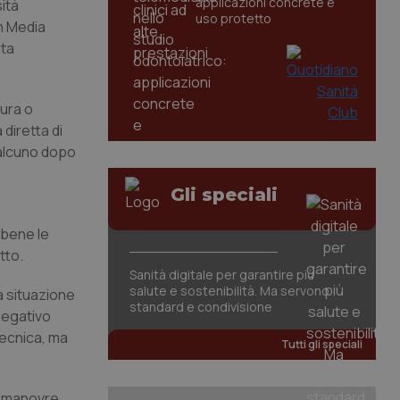
applicazioni concrete e
ità
uso protetto
n Media
ata
cura o
diretta di
ualcuno dopo
Gli speciali
 bene le
tto.
Sanità digitale per garantire più
salute e sostenibilità. Ma servono
a situazione
standard e condivisione
 negativo
tecnica, ma
Tutti gli speciali
le manovre