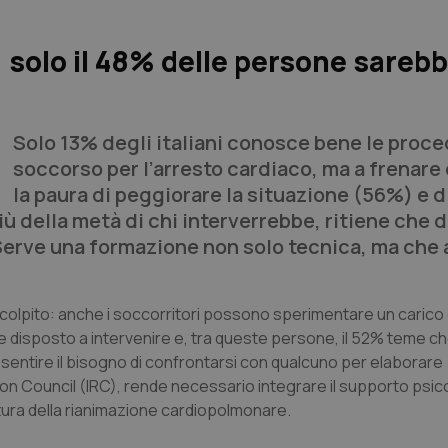
: solo il 48% delle persone sareb
Solo 13% degli italiani conosce bene le proce
soccorso per l’arresto cardiaco, ma a frenare
la paura di peggiorare la situazione (56%) e d
più della metà di chi interverrebbe, ritiene che 
erve una formazione non solo tecnica, ma che a
è colpito: anche i soccorritori possono sperimentare un caric
bbe disposto a intervenire e, tra queste persone, il 52% teme ch
sentire il bisogno di confrontarsi con qualcuno per elaborare
on Council (IRC), rende necessario integrare il supporto psic
tura della rianimazione cardiopolmonare.