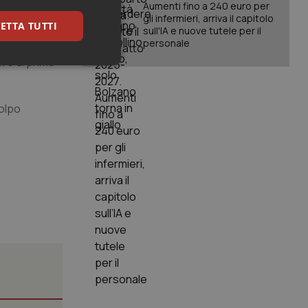
Aumenti fino a 240 euro per
gli infermieri, arriva il capitolo
ETTA TUTTI
ormativo e
sull'IA e nuove tutele per il
personale
mpietro
,
re di primo
keting
colpo
igazione sulle pagine
kie.
er memorizzare le
utente per la loro
 dati sul consenso
itiche e
tendo che le loro
ssioni future.