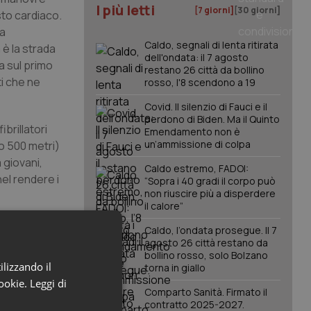
I più letti
[7 giorni]
[30 giorni]
to cardiaco.
la
Caldo, segnali di lenta ritirata
 è la strada
dell'ondata: il 7 agosto
a sul primo
restano 26 città da bollino
ti che ne
rosso, l'8 scendono a 19
Covid. Il silenzio di Fauci e il
perdono di Biden. Ma il Quinto
brillatori
Emendamento non è
un’ammissione di colpa
ro 500 metri)
 giovani,
Caldo estremo, FADOI:
el rendere i
“Sopra i 40 gradi il corpo può
non riuscire più a disperdere
il calore”
Caldo, l’ondata prosegue. Il 7
no in Europa
agosto 26 città restano da
bollino rosso, solo Bolzano
viene e
ilizzando il
torna in giallo
10% le
cookie.
Leggi di
ano elementi
Comparto Sanità. Firmato il
contratto 2025-2027.