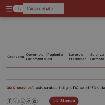
Governo e
Regioni e
Lavoro e
Scienza 
Cronache
Parlamento
Asl
Professioni
Farmaci
QS
»
Cronache
»
Arresto cardiaco. Indagine IRC: solo il 48% del
Stampa