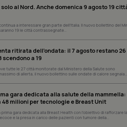
nt
5 mesi 3
Questo cookie viene utilizzato da
CookieScript
settimane
Script.com per ricordare le pref
www.quotidianosanita.it
 solo al Nord. Anche domenica 9 agosto 19 citt
sui cookie dei visitatori. È neces
dei cookie di Cookie-Script.com 
correttamente.
ontinua a interessare gran parte dell'Italia. Il nuovo bollettino del Mi
ish-
www.quotidianosanita.it
4
Questo cookie è impostato dall'a
settimane
abilitare il sistema di tracking a
aranno 19 le città contrassegnate...
2 giorni
ish-
www.quotidianosanita.it
4
Questo cookie è impostato dall'a
settimane
assegnare un identificatore generi
2 giorni
enta ritirata dell’ondata: il 7 agosto restano 26
’8 scendono a 19
1 anno 1
Questo nome di cookie è associa
Google LLC
mese
Universal Analytics, che è un a
.quotidianosanita.it
significativo del servizio di ana
ve tutte le 27 città monitorate dal Ministero della Salute sono
utilizzato da Google. Questo cook
per distinguere utenti unici as
assimo di allerta, il nuovo bollettino sulle ondate di calore segnala..
generato in modo casuale come i
cliente. È incluso in ogni richiest
sito e utilizzato per calcolare i dat
sessioni e campagne per i rapporti 
prima gara dedicata alla salute della mammella:
Sessione
Cookie generato da applicazioni 
PHP.net
48 milioni per tecnologie e Breast Unit
linguaggio PHP. Si tratta di un id
www.quotidianosanita.it
generico utilizzato per mantenere 
sessione utente. Normalmente 
prima gara dedicata alla Breast Health con l'obiettivo di rafforzare l
generato in modo casuale, il mod
utilizzato può essere specifico pe
coce e la presa in carico delle pazienti con tumore della...
buon esempio è mantenere uno s
un utente tra le pagine.