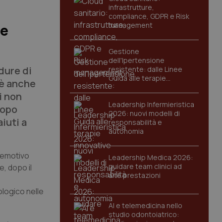
infrastrutture,
compliance, GDPR e Risk
management
be
Gestione
dell'Ipertensione
dure di
resistente: dalle Linee
Guida alle terapie
 è anche
innovative
i non
Leadership Infermieristica
dopo
2026: nuovi modelli di
iuti a
responsabilità e
autonomia
o emotivo
Leadership Medica 2026:
guidare team clinici ad
e, dopo il
alte prestazioni
ologico nelle
AI e telemedicina nello
studio odontoiatrico: