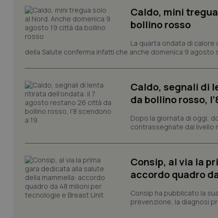
CookieScriptConse
Caldo, mini tregua
bollino rosso
La quarta ondata di calore c
tracking-sites-ironf
tracking-enable
della Salute conferma infatti che anche domenica 9 agosto s
tracking-sites-ironf
session-id
Caldo, segnali di l
da bollino rosso, l
_ga
Dopo la giornata di oggi, do
contrassegnate dal livello m
Consip, al via la 
PHPSESSID
accordo quadro da 
Consip ha pubblicato la sua 
prevenzione, la diagnosi pre