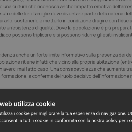
 una cultura che riconosca anche l’impatto emotivo dell’arres
uti e delle loro famiglie deve diventare parte della catena del
rarlo, sostenerlo e metterlo in condizione di agire con fiducia
vite un’esistenza di qualità. Dove la popolazione è più preparat
iaco possono triplicare e si possono ridurre gli esiti invalidan
idenza anche un forte limite informativo sulla presenza dei defi
polazione ritiene infatti che vicino alla propria abitazione (ent
n averci mai fatto caso. Una consapevolezza che aumenta tra
 formazione, a conferma del ruolo decisivo dell’informazione n
 anno
web utilizza cookie
i cittadini è ancora più evidente se si considera che ogni an
i cui 50.000 in Italia, ma solo nel 58% dei casi chi assiste inter
ilizza i cookie per migliorare la tua esperienza di navigazione. Ut
ivenza media dell’8%. Ogni minuto senza intervento riduce del 
consenti a tutti i cookie in conformità con la nostra policy per i 
o come formazione, sostegno psicologico e accesso ai DAE si
ronta a intervenire.