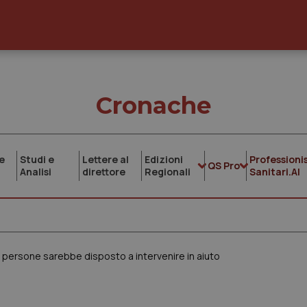
Cronache
e
Studi e
Lettere al
Edizioni
Professionis
QS Pro
Analisi
direttore
Regionali
Sanitari.AI
le persone sarebbe disposto a intervenire in aiuto