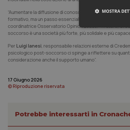
MOSTRA DET
“Aumentare la diffusione di conoscenze sulle manovre e sui
formativo, ma un passo essenziale per costruire una comun
coordinatrice Osservatorio Opinion Leader 4 Future, Cred
Neces
soccorso è una società più forte, più solidale e più capace
Per
Luigi Ianesi
, responsabile relazioni esterne di Credem 
psicologico post-soccorso ci spinge a riflettere su quan
considerazione anche il supporto umano”.
17 Giugno 2026
I cookie necessari con
e l'accesso alle aree 
© Riproduzione riservata
Nome
VISITOR_PRIVACY_
Potrebbe interessarti in Cronach