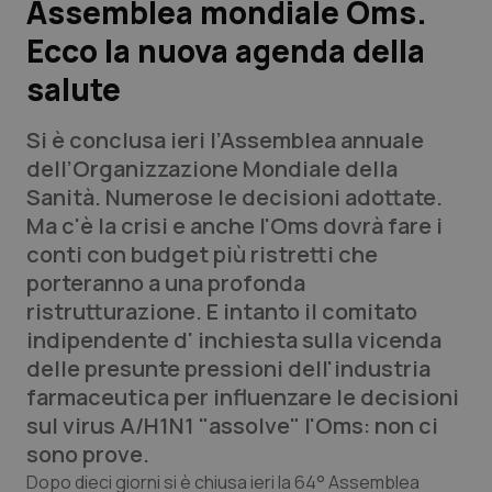
Assemblea mondiale Oms.
Ecco la nuova agenda della
Scienza e Farmaci
salute
Studi e Analisi
Si è conclusa ieri l’Assemblea annuale
Lettere al direttore
dell’Organizzazione Mondiale della
Sanità. Numerose le decisioni adottate.
Edizioni Regionali
Ma c'è la crisi e anche l'Oms dovrà fare i
conti con budget più ristretti che
QS Pro
porteranno a una profonda
ristrutturazione. E intanto il comitato
Professionisti Sanitari.AI
indipendente d' inchiesta sulla vicenda
delle presunte pressioni dell'industria
Abruzzo
QS Pro Gold
farmaceutica per influenzare le decisioni
sul virus A/H1N1 "assolve" l'Oms: non ci
QS Club
Newsletter
Basilicata
Artrite & artrosi
sono prove.
Dopo dieci giorni si è chiusa ieri la 64° Assemblea