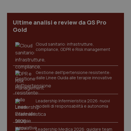
Ultime analisi e review da QS Pro
_ga
1 anno
Google LLC
mes
.quotidianosanita.it
Gold
Cloud sanitario: infrastrutture,
compliance, GDPR e Risk management
Gestione dell'Ipertensione resistente:
dalle Linee Guida alle terapie innovative
Leadership Infermieristica 2026: nuovi
modelli di responsabilità e autonomia
Leadership Medica 2026: guidare team