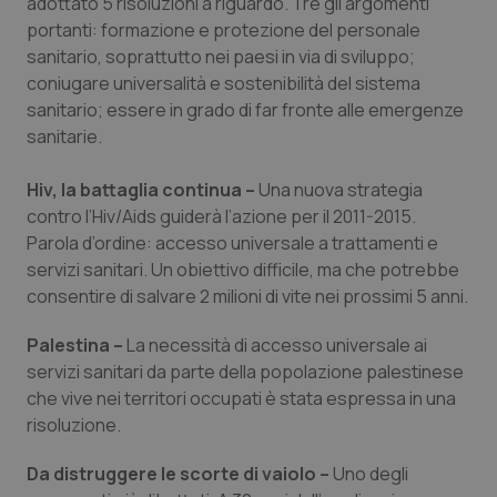
adottato 5 risoluzioni a riguardo. Tre gli argomenti
Salute orale & impianti
portanti: formazione e protezione del personale
sanitario, soprattutto nei paesi in via di sviluppo;
Sangue & coagulazione
coniugare universalità e sostenibilità del sistema
sanitario; essere in grado di far fronte alle emergenze
sanitarie.
Tiroide
Hiv, la battaglia continua –
Una nuova strategia
Tumore al seno
contro l’Hiv/Aids guiderà l’azione per il 2011-2015.
Parola d’ordine: accesso universale a trattamenti e
Tumore ovarico
servizi sanitari. Un obiettivo difficile, ma che potrebbe
consentire di salvare 2 milioni di vite nei prossimi 5 anni.
Tumori del Polmone & Testa Collo
Palestina –
La necessità di accesso universale ai
Tumori gastrointestinali
servizi sanitari da parte della popolazione palestinese
che vive nei territori occupati è stata espressa in una
risoluzione.
Ulcera & Reflusso
Da distruggere le scorte di vaiolo –
Uno degli
Vaccini