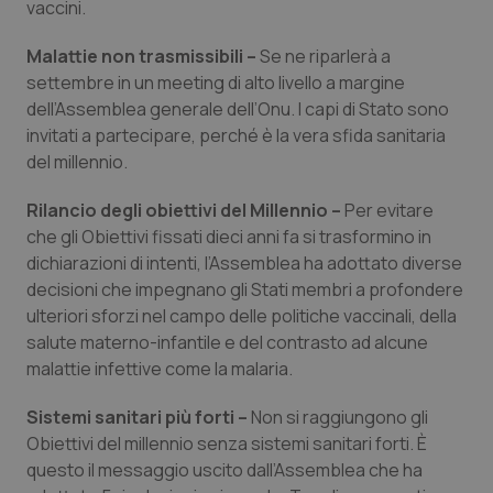
Valle D’Aosta
Oncodermatologia
vaccini.
Malattie non trasmissibili –
Se ne riparlerà a
Veneto
Oncoematologia
settembre in un meeting di alto livello a margine
dell’Assemblea generale dell’Onu. I capi di Stato sono
Oncologia & Nutrizione
invitati a partecipare, perché è la vera sfida sanitaria
del millennio.
Psoriasi & pelle
Rilancio degli obiettivi del Millennio –
Per evitare
Quotidiano Cardiologia
che gli Obiettivi fissati dieci anni fa si trasformino in
dichiarazioni di intenti, l’Assemblea ha adottato diverse
Quotidiano Chirurgia
decisioni che impegnano gli Stati membri a profondere
ulteriori sforzi nel campo delle politiche vaccinali, della
salute materno-infantile e del contrasto ad alcune
Quotidiano Oncologia
malattie infettive come la malaria.
Quotidiano Pediatria
Sistemi sanitari più forti –
Non si raggiungono gli
Obiettivi del millennio senza sistemi sanitari forti. È
Rene & patologie urogenitali
questo il messaggio uscito dall’Assemblea che ha