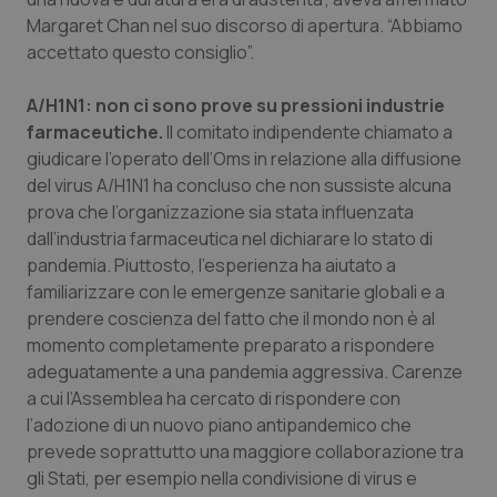
Margaret Chan nel suo discorso di apertura. “Abbiamo
Piemonte
HIV
accettato questo consiglio”.
Provincia Autonoma di Bolzano
Infezioni & Febbre
A/H1N1: non ci sono prove su pressioni industrie
farmaceutiche.
Il comitato indipendente chiamato a
Provincia Autonoma di Trento
Ipertensione & Scompenso
giudicare l’operato dell’Oms in relazione alla diffusione
del virus A/H1N1 ha concluso che non sussiste alcuna
Puglia
Malattie rare
prova che l’organizzazione sia stata influenzata
dall’industria farmaceutica nel dichiarare lo stato di
pandemia. Piuttosto, l’esperienza ha aiutato a
Sardegna
Malattia di Crohn & Rettocolite Ulcerosa
familiarizzare con le emergenze sanitarie globali e a
prendere coscienza del fatto che il mondo non è al
Sicilia
Neuroscienze & patologie neurodegenerative
momento completamente preparato a rispondere
adeguatamente a una pandemia aggressiva. Carenze
Toscana
Obesità
a cui l’Assemblea ha cercato di rispondere con
l’adozione di un nuovo piano antipandemico che
Umbria
Oftalmologia
prevede soprattutto una maggiore collaborazione tra
gli Stati, per esempio nella condivisione di virus e