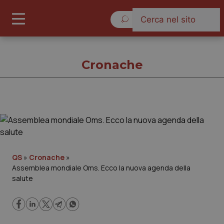
Giovedì 6 Agosto 2026
Cronache
Cronache
Cronache
QS
»
Cronache
»
Assemblea mondiale Oms. Ecco la nuova agenda della
Governo e Parlamento
salute
Regioni e Asl
Lavoro e Professioni