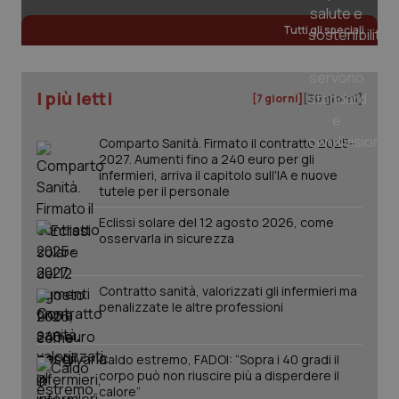
Tutti gli speciali
_ga_KM60CM4NPH
.quotidianosanita.it
1 anno
mes
I più letti
[7 giorni]
[30 giorni]
Comparto Sanità. Firmato il contratto 2025-
2027. Aumenti fino a 240 euro per gli
infermieri, arriva il capitolo sull'IA e nuove
tutele per il personale
Fornitore
/
Eclissi solare del 12 agosto 2026, come
Nome
Scadenza
Descrizion
Dominio
osservarla in sicurezza
Nome
Fornitore
/
Dominio
Scadenza
Des
_ga_0VMQEQKQ1N
.quotidianosanita.it
1 anno 1
Questo
mese
cookie
VISITOR_INFO1_LIVE
5 mesi 4
Que
Google LLC
viene
settimane
imp
.youtube.com
Contratto sanità, valorizzati gli infermieri ma
utilizzato
You
penalizzate le altre professioni
da Google
ten
Analytics
pre
per
del
mantener
vid
lo stato
Caldo estremo, FADOI: “Sopra i 40 gradi il
inco
della
può
corpo può non riuscire più a disperdere il
sessione.
det
calore”
vis