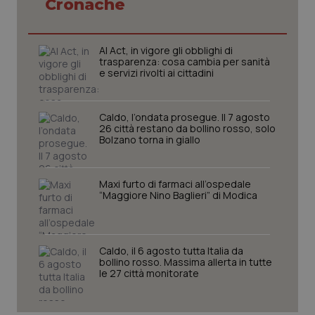
Cronache
CookieScriptConsent
5 mesi
CookieScript
settim
www.quotidianosanita.it
AI Act, in vigore gli obblighi di
trasparenza: cosa cambia per sanità
e servizi rivolti ai cittadini
Caldo, l’ondata prosegue. Il 7 agosto
26 città restano da bollino rosso, solo
Bolzano torna in giallo
Maxi furto di farmaci all’ospedale
“Maggiore Nino Baglieri” di Modica
tracking-sites-ironfish-
www.quotidianosanita.it
4
tracking-enable
settim
2 gior
Caldo, il 6 agosto tutta Italia da
bollino rosso. Massima allerta in tutte
le 27 città monitorate
tracking-sites-ironfish-
www.quotidianosanita.it
4
session-id
settim
2 gior