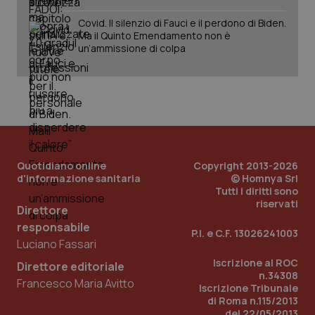
web
uti
Covid. Il silenzio di Fauci e il perdono di Biden.
nuo
Ma il Quinto Emendamento non è
ver
dell
un’ammissione di colpa
You
__Secure-YNID
.youtube.com
5 mesi 4
Que
settimane
imp
You
ten
pre
del
vid
inco
può
Quotidiano online
Copyright 2013-2026
det
vis
d'informazione sanitaria
© Homnya Srl
web
Tutti i diritti sono
uti
riservati
nuo
Direttore
ver
dell
responsabile
P.I. e C.F. 13026241003
You
Luciano Fassari
YSC
Sessione
Que
Google LLC
Iscrizione al ROC
Direttore editoriale
imp
.youtube.com
n.34308
You
Francesco Maria Avitto
ten
Iscrizione Tribunale
vis
di Roma n.115/2013
vid
del 22/05/2013