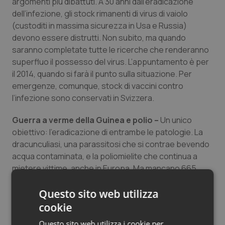
argomenti più dibattuti. A 30 anni dall’eradicazione
dell’infezione, gli stock rimanenti di virus di vaiolo
(custoditi in massima sicurezza in Usa e Russia)
devono essere distrutti. Non subito, ma quando
saranno completate tutte le ricerche che renderanno
superfluo il possesso del virus. L’appuntamento è per
il 2014, quando si farà il punto sulla situazione. Per
emergenze, comunque, stock di vaccini contro
l’infezione sono conservati in Svizzera.
Guerra a verme della Guinea e polio –
Un unico
obiettivo: l’eradicazione di entrambe le patologie. La
dracunculiasi, una parassitosi che si contrae bevendo
acqua contaminata, e la poliomielite che continua a
mietere vittime, anche in Europa. Ma mancano 665
milioni di dollari per finanziare le attività previste nel
Questo sito web utilizza
2011-2012.
cookie
Non dimenticare il colera –
Resta un problema di
Questo sito web utilizza i cookie per