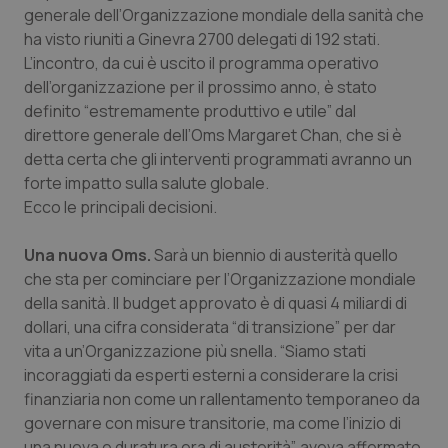
Calabria
Asma & BPCO
generale dell’Organizzazione mondiale della sanità che
ha visto riuniti a Ginevra 2700 delegati di 192 stati.
L’incontro, da cui è uscito il programma operativo
Campania
Car-T
dell’organizzazione per il prossimo anno, è stato
definito “estremamente produttivo e utile” dal
Emilia-Romagna
Colesterolo & coronaropatie
direttore generale dell’Oms Margaret Chan, che si è
detta certa che gli interventi programmati avranno un
Friuli Venezia Giulia
Dermatite Atopica
forte impatto sulla salute globale.
Ecco le principali decisioni.
Lazio
Diabete & glucometri
Una nuova Oms.
Sarà un biennio di austerità quello
Liguria
Disturbi dell’umore
che sta per cominciare per l’Organizzazione mondiale
della sanità. Il budget approvato è di quasi 4 miliardi di
Lombardia
Dolore
dollari, una cifra considerata “di transizione” per dar
vita a un’Organizzazione più snella. “Siamo stati
incoraggiati da esperti esterni a considerare la crisi
Marche
Donna & Salute
finanziaria non come un rallentamento temporaneo da
governare con misure transitorie, ma come l’inizio di
Molise
Epatiti
una nuova e duratura era di austerità”, aveva affermato