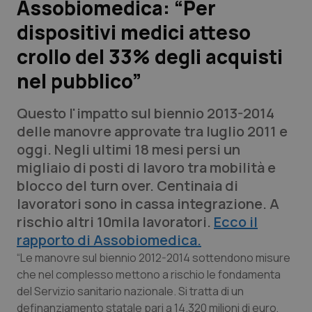
Assobiomedica: “Per
dispositivi medici atteso
Scienza e Farmaci
crollo del 33% degli acquisti
Studi e Analisi
nel pubblico”
Lettere al direttore
Questo l'impatto sul biennio 2013-2014
delle manovre approvate tra luglio 2011 e
Edizioni Regionali
oggi. Negli ultimi 18 mesi persi un
migliaio di posti di lavoro tra mobilità e
QS Pro
blocco del turn over. Centinaia di
lavoratori sono in cassa integrazione. A
Professionisti Sanitari.AI
rischio altri 10mila lavoratori.
Ecco il
rapporto di Assobiomedica.
Abruzzo
QS Pro Gold
“Le manovre sul biennio 2012-2014 sottendono misure
che nel complesso mettono a rischio le fondamenta
QS Club
Newsletter
Basilicata
Artrite & artrosi
del Servizio sanitario nazionale. Si tratta di un
definanziamento statale pari a 14.320 milioni di euro,