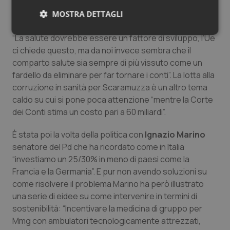
propensione allo sviluppo è stato
Giuseppe
Scaramuzza
, Coordinatore nazionale del Tribunale
MOSTRA DETTAGLI
per i diritti del malato Cittadinanzattiva secondo il quale
Necessari
Statistici
Marketing
“La salute dovrebbe essere un fattore di sviluppo, l’Ue
ci chiede questo, ma da noi invece sembra che il
comparto salute sia sempre di più vissuto come un
fardello da eliminare per far tornare i conti”. La lotta alla
corruzione in sanità per Scaramuzza è un altro tema
caldo su cui si pone poca attenzione “mentre la Corte
Necessari
Statistici
Marketing
dei Conti stima un costo pari a 60 miliardi”.
I cookie necessari contribuiscono a rendere fruibile il
È stata poi la volta della politica con
Ignazio Marino
sito web abilitandone funzionalità di base quali la
navigazione sulle pagine e l'accesso alle aree
senatore del Pd che ha ricordato come in Italia
protette del sito. Il sito web non è in grado di
“investiamo un 25/30% in meno di paesi come la
funzionare correttamente senza questi cookie.
Francia e la Germania”. E pur non avendo soluzioni su
Nome
Fornitore
/
Dominio
Scaden
come risolvere il problema Marino ha però illustrato
VISITOR_PRIVACY_METADATA
5 mesi
YouTube
una serie di eidee su come intervenire in termini di
settim
.youtube.com
sostenibilità: “Incentivare la medicina di gruppo per
Mmg con ambulatori tecnologicamente attrezzati,