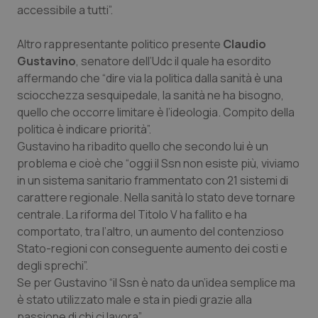
accessibile a tutti”.
tracking-sites-ironfish-
www.quotidianosanita.it
4
Altro rappresentante politico presente
Claudio
tracking-enable
settim
2 gior
Gustavino
, senatore dell’Udc il quale ha esordito
affermando che “dire via la politica dalla sanità è una
sciocchezza sesquipedale, la sanità ne ha bisogno,
quello che occorre limitare è l’ideologia. Compito della
tracking-sites-ironfish-
www.quotidianosanita.it
4
session-id
settim
politica è indicare priorità”.
2 gior
Gustavino ha ribadito quello che secondo lui è un
problema e cioè che “oggi il Ssn non esiste più, viviamo
in un sistema sanitario frammentato con 21 sistemi di
carattere regionale. Nella sanità lo stato deve tornare
_ga
1 anno
Google LLC
mes
.quotidianosanita.it
centrale. La riforma del Titolo V ha fallito e ha
comportato, tra l’altro, un aumento del contenzioso
Stato-regioni con conseguente aumento dei costi e
degli sprechi”.
Se per Gustavino “il Ssn è nato da un’idea semplice ma
è stato utilizzato male e sta in piedi grazie alla
passione di chi ci lavora”.