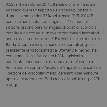
Calabria
Asma & BPCO
8.520 milioni solo nel 2014. Stimiamo che le manovre
possano avere un impatto sulla spesa pubblica in
dispositivi medici del -33% nel biennio 2013-2014”. E
Campania
Car-T
come se non bastasse, "negli ultimi 18 mesi, nel
settore, si sono persi un migliaio di posti di lavoro tra
Emilia-Romagna
Colesterolo & coronaropatie
mobilità e blocco del turn over e centinaia di lavoratori
sono in cassa integrazione”. E a rischio ce ne sono altri
Friuli Venezia Giulia
Dermatite Atopica
10mila. Questi i principali numeri presentati oggi dal
presidente di Assobiomedica,
Stefano Rimondi,
nel
Lazio
Diabete & glucometri
convegno “Quale futuro per il SSN: opinioni a
confronto per ripensare il sistema salute” svolto a
Liguria
Disturbi dell’umore
Roma per presentare l'analisi dell'impatto sulla sanità e
il settore dei dispositivi medici derivanti dalle manovre
Lombardia
Dolore
approvate dai governi Berlusconi e Monti tra luglio 2011
e oggi.
Marche
Donna & Salute
Molise
Epatiti