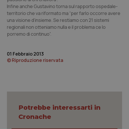
Infine anche Gustavino torna sul rapporto ospedale-
territorio che va riformato ma “per farlo occorre avere
una visione d’insieme. Se restiamo con 21 sistemi
regionali non otteniamo nulla e il problema ce lo
porremo di continuo”.
01 Febbraio 2013
© Riproduzione riservata
PHPSESSID
Sessio
PHP.net
www.quotidianosanita.it
Potrebbe interessarti in
Cronache