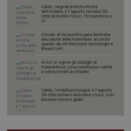
Caldo, segnali di lenta ritirata
dell’ondata: il 7 agosto restano 26
città da bollino rosso, l’8 scendono a
21
Consip, al via la prima gara dedicata
alla salute della mammella: accordo
quadro da 48 milioni per tecnologie e
Breast Unit
AI Act, in vigore gli obblighi di
trasparenza: cosa cambia per sanità
e servizi rivolti ai cittadini
_ga_KM60CM4NPH
.quotidianosanita.it
1 anno
mes
Caldo, l’ondata prosegue. Il 7 agosto
26 città restano da bollino rosso, solo
Bolzano torna in giallo
Fornitore
/