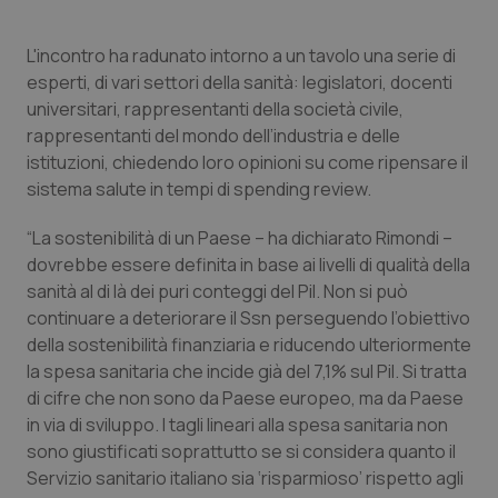
Piemonte
HIV
L'incontro ha radunato intorno a un tavolo una serie di
esperti, di vari settori della sanità: legislatori, docenti
Provincia Autonoma di Bolzano
Infezioni & Febbre
universitari, rappresentanti della società civile,
rappresentanti del mondo dell’industria e delle
Provincia Autonoma di Trento
Ipertensione & Scompenso
istituzioni, chiedendo loro opinioni su come ripensare il
sistema salute in tempi di spending review.
Puglia
Malattie rare
“La sostenibilità di un Paese – ha dichiarato Rimondi –
dovrebbe essere definita in base ai livelli di qualità della
Sardegna
Malattia di Crohn & Rettocolite Ulcerosa
sanità al di là dei puri conteggi del Pil. Non si può
continuare a deteriorare il Ssn perseguendo l’obiettivo
Sicilia
Neuroscienze & patologie neurodegenerative
della sostenibilità finanziaria e riducendo ulteriormente
la spesa sanitaria che incide già del 7,1% sul Pil. Si tratta
Toscana
Obesità
di cifre che non sono da Paese europeo, ma da Paese
in via di sviluppo. I tagli lineari alla spesa sanitaria non
Umbria
Oftalmologia
sono giustificati soprattutto se si considera quanto il
Servizio sanitario italiano sia ‘risparmioso’ rispetto agli