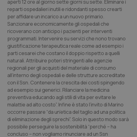
aperti 12 ore al giorno sette giorni su sette. Eliminare i
reparti ospedalieri inutili e ridondanti spesso crearti
per affidare un incarico a un nuovo primario.
Sanzionare economicamente gli ospedali che
ricoverano con anticipo i pazienti per interventi
programmati. Intervenire su servizi che nono trovano
giustificazione terapeutica reale come ad esempio i
parti cesarei che costano il doppio rispetto a quelli
naturali. Attribuire poteri stringenti alle agenzie
regionali per gli acquisti del materiale di consumo
all’interno degli ospedali e delle strutture accreditate
CookieScriptConsent
5 mesi
CookieScript
settim
www.quotidianosanita.it
con il Ssn. Contenere la crescita dei costi spingendo
ad esempio sui generici. Rilanciare la medicina
preventiva educando agli stili di vita per evitare le
malattie ad alto costo”. Infine è stato l’invito di Marino
occorre passare “da un’etica del taglio ad una politica
di eliminazione degli sprechi”. Solo in questo modo sarà
possibile perseguire la sostenibilità “perché – ha
concluso – non vogliamo rinunciare ad un Ssn