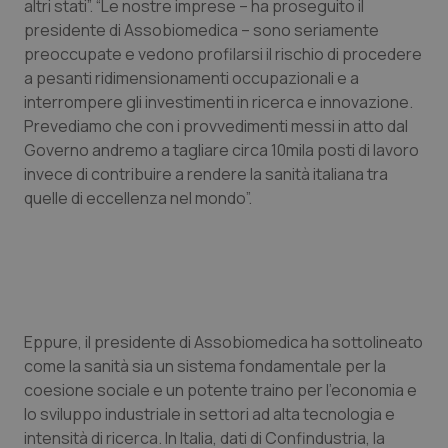
Valle D’Aosta
Oncodermatologia
altri stati”. “Le nostre imprese – ha proseguito il
presidente di Assobiomedica – sono seriamente
preoccupate e vedono profilarsi il rischio di procedere
Veneto
Oncoematologia
a pesanti ridimensionamenti occupazionali e a
interrompere gli investimenti in ricerca e innovazione.
Oncologia & Nutrizione
Prevediamo che con i provvedimenti messi in atto dal
Governo andremo a tagliare circa 10mila posti di lavoro
Psoriasi & pelle
invece di contribuire a rendere la sanità italiana tra
quelle di eccellenza nel mondo”.
Quotidiano Cardiologia
Quotidiano Chirurgia
Quotidiano Oncologia
Eppure, il presidente di Assobiomedica ha sottolineato
come la sanità sia un sistema fondamentale per la
Quotidiano Pediatria
coesione sociale e un potente traino per l’economia e
lo sviluppo industriale in settori ad alta tecnologia e
Rene & patologie urogenitali
intensità di ricerca. In Italia, dati di Confindustria, la