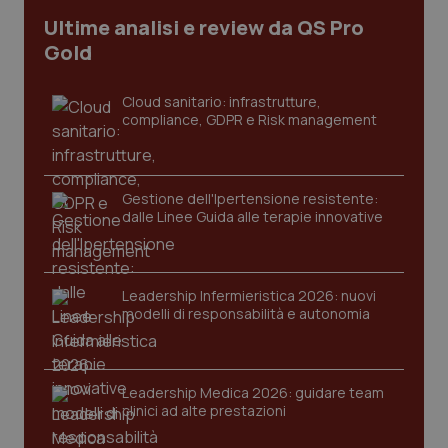
Nome
Scadenza
Descrizion
Dominio
Ultime analisi e review da QS Pro
Nome
Fornitore
/
Dominio
Scadenza
Des
_ga_0VMQEQKQ1N
.quotidianosanita.it
1 anno 1
Questo
Gold
mese
cookie
VISITOR_INFO1_LIVE
5 mesi 4
Que
Google LLC
viene
settimane
imp
.youtube.com
utilizzato
You
da Google
ten
Cloud sanitario: infrastrutture,
Analytics
pre
compliance, GDPR e Risk management
per
del
mantener
vid
lo stato
inco
della
può
sessione.
det
vis
Gestione dell'Ipertensione resistente:
web
dalle Linee Guida alle terapie innovative
uti
nuo
ver
dell
You
Leadership Infermieristica 2026: nuovi
__Secure-YNID
.youtube.com
5 mesi 4
Que
modelli di responsabilità e autonomia
settimane
imp
You
ten
pre
del
Leadership Medica 2026: guidare team
vid
inco
clinici ad alte prestazioni
può
det