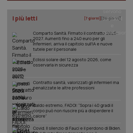
ide
Wel
I più letti
[7 giorni]
[30 giorni]
Comparto Sanità. Firmato il contratto 2025-
2027. Aumenti fino a 240 euro per gli
infermieri, arriva il capitolo sull'IA e nuove
tutele per il personale
Eclissi solare del 12 agosto 2026, come
osservarla in sicurezza
Contratto sanità, valorizzati gli infermieri ma
penalizzate le altre professioni
Caldo estremo, FADOI: “Sopra i 40 gradi il
corpo può non riuscire più a disperdere il
calore”
Covid. Il silenzio di Fauci e il perdono di Biden.