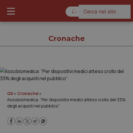
Venerdì 7 Agosto 2026
Cronache
Cronache
Cronache
QS
»
Cronache
»
Assobiomedica: “Per dispositivi medici atteso crollo del 33%
Governo e Parlamento
degli acquisti nel pubblico”
Regioni e Asl
Lavoro e Professioni