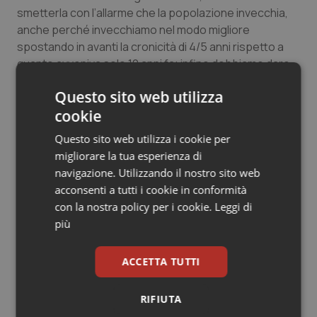
smetterla con l’allarme che la popolazione invecchia,
anche perché invecchiamo nel modo migliore
spostando in avanti la cronicità di 4/5 anni rispetto a
quanto avveniva solo 10 anni fa; infine dobbiamo dare
maggiore attenzione e dignità al lavoro di cura”.
Questo sito web utilizza
cookie
Due i punti su cui ha insistito
Angelo Lino Del Favero
,
presidente Federsanità – Anci il quale ha ribadito che “il
Questo sito web utilizza i cookie per
momento è delicato in quanto le aziende momento
migliorare la tua esperienza di
stanno predisponendo i budget per il prossimo anno e
navigazione. Utilizzando il nostro sito web
saranno budget che dovranno prevedere misure di
acconsenti a tutti i cookie in conformità
riduzione della spesa invece che, come finora, misure
con la nostra policy per i cookie.
Leggi di
di contenimento. Cambia dunque lo scenario in cui si
più
opera”. Altro punto sottolineato da Del Favero è
“l’eccessiva rigidità del lavoro che va reso
ACCETTA TUTTI
inevitabilmente più flessibile”.
RIFIUTA
Critico sull’eccesso di politiche di rigore con scarsa