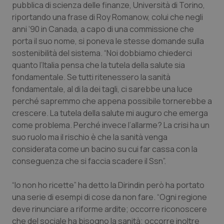
pubblica di scienza delle finanze, Università di Torino,
riportando una frase di Roy Romanow, colui che negli
anni ‘90 in Canada, a capo di una commissione che
porta il suo nome, si poneva le stesse domande sulla
sostenibilità del sistema. “Noi dobbiamo chiederci
quanto l’Italia pensa che la tutela della salute sia
fondamentale. Se tutti ritenessero la sanità
fondamentale, al di la dei tagli, ci sarebbe una luce
perché sapremmo che appena possibile tornerebbe a
crescere. La tutela della salute mi auguro che emerga
come problema. Perché invece l’allarme? La crisi ha un
suo ruolo ma il rischio è che la sanità venga
considerata come un bacino su cui far cassa con la
conseguenza che si faccia scadere il Ssn”.
“Io non ho ricette” ha detto la Dirindin però ha portato
una serie di esempi di cose da non fare. “Ogni regione
deve rinunciare a riforme ardite; occorre riconoscere
che del sociale ha bisogno la sanità; occorre inoltre