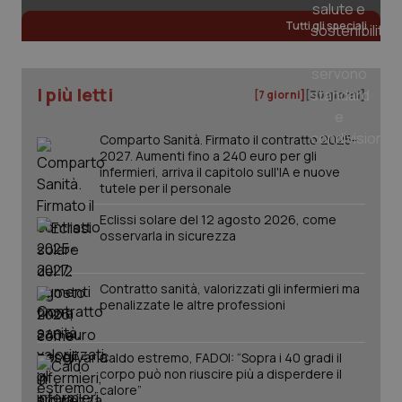
Tutti gli speciali
I più letti
[7 giorni]
[30 giorni]
Comparto Sanità. Firmato il contratto 2025-
2027. Aumenti fino a 240 euro per gli
infermieri, arriva il capitolo sull'IA e nuove
tutele per il personale
Eclissi solare del 12 agosto 2026, come
osservarla in sicurezza
Contratto sanità, valorizzati gli infermieri ma
penalizzate le altre professioni
PHPSESSID
Sessio
PHP.net
www.quotidianosanita.it
Caldo estremo, FADOI: “Sopra i 40 gradi il
corpo può non riuscire più a disperdere il
calore”