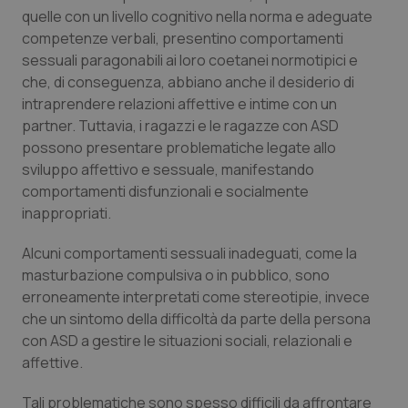
Valle D’Aosta
Oncodermatologia
quelle con un livello cognitivo nella norma e adeguate
competenze verbali, presentino comportamenti
Veneto
Oncoematologia
sessuali paragonabili ai loro coetanei normotipici e
che, di conseguenza, abbiano anche il desiderio di
Oncologia & Nutrizione
intraprendere relazioni affettive e intime con un
partner. Tuttavia, i ragazzi e le ragazze con ASD
Psoriasi & pelle
possono presentare problematiche legate allo
sviluppo affettivo e sessuale, manifestando
comportamenti disfunzionali e socialmente
Quotidiano Cardiologia
inappropriati.
Quotidiano Chirurgia
Alcuni comportamenti sessuali inadeguati, come la
masturbazione compulsiva o in pubblico, sono
Quotidiano Oncologia
erroneamente interpretati come stereotipie, invece
che un sintomo della difficoltà da parte della persona
Quotidiano Pediatria
con ASD a gestire le situazioni sociali, relazionali e
affettive.
Rene & patologie urogenitali
Tali problematiche sono spesso difficili da affrontare