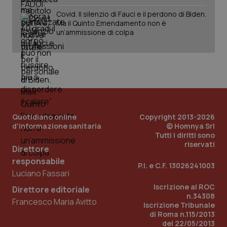
Covid. Il silenzio di Fauci e il perdono di Biden.
Ma il Quinto Emendamento non è
un’ammissione di colpa
Quotidiano online
Copyright 2013-2026
d'informazione sanitaria
© Homnya Srl
Tutti i diritti sono
_ga_KM60CM4NPH
.quotidianosanita.it
1 anno
riservati
mes
Direttore
responsabile
P.I. e C.F. 13026241003
Luciano Fassari
Iscrizione al ROC
Direttore editoriale
n.34308
Francesco Maria Avitto
Iscrizione Tribunale
di Roma n.115/2013
del 22/05/2013