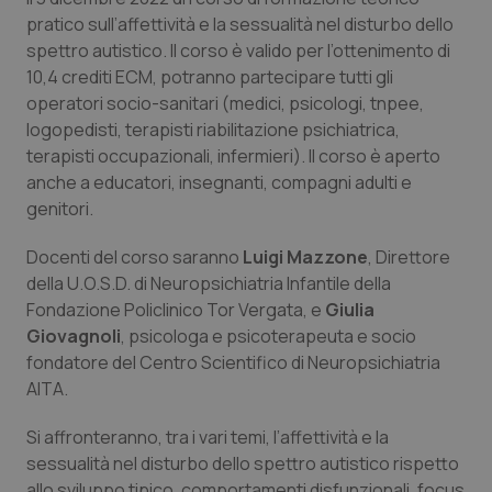
Calabria
Asma & BPCO
pratico sull’affettività e la sessualità nel disturbo dello
spettro autistico. Il corso è valido per l’ottenimento di
Campania
Car-T
10,4 crediti ECM, potranno partecipare tutti gli
operatori socio-sanitari (medici, psicologi, tnpee,
logopedisti, terapisti riabilitazione psichiatrica,
Emilia-Romagna
Colesterolo & coronaropatie
terapisti occupazionali, infermieri). Il corso è aperto
anche a educatori, insegnanti, compagni adulti e
Friuli Venezia Giulia
Dermatite Atopica
genitori.
Lazio
Diabete & glucometri
Docenti del corso saranno
Luigi Mazzone
, Direttore
della U.O.S.D. di Neuropsichiatria Infantile della
Liguria
Disturbi dell’umore
Fondazione Policlinico Tor Vergata, e
Giulia
Giovagnoli
, psicologa e psicoterapeuta e socio
Lombardia
Dolore
fondatore del Centro Scientifico di Neuropsichiatria
AITA.
Marche
Donna & Salute
Si affronteranno, tra i vari temi, l’affettività e la
sessualità nel disturbo dello spettro autistico rispetto
Molise
Epatiti
allo sviluppo tipico, comportamenti disfunzionali, focus