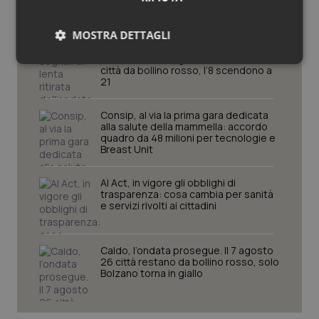
Cronache
MOSTRA DETTAGLI
Caldo, segnali di lenta ritirata
dell’ondata: il 7 agosto restano 26
Necessari
Statistici
Marketing
città da bollino rosso, l’8 scendono a
21
Consip, al via la prima gara dedicata
alla salute della mammella: accordo
quadro da 48 milioni per tecnologie e
Breast Unit
Necessari
Statistici
Marketing
AI Act, in vigore gli obblighi di
I cookie necessari contribuiscono a rendere fruibile il
trasparenza: cosa cambia per sanità
sito web abilitandone funzionalità di base quali la
e servizi rivolti ai cittadini
navigazione sulle pagine e l'accesso alle aree
protette del sito. Il sito web non è in grado di
funzionare correttamente senza questi cookie.
Caldo, l’ondata prosegue. Il 7 agosto
Nome
Fornitore
/
Dominio
Scaden
26 città restano da bollino rosso, solo
Bolzano torna in giallo
VISITOR_PRIVACY_METADATA
5 mesi
YouTube
settim
.youtube.com