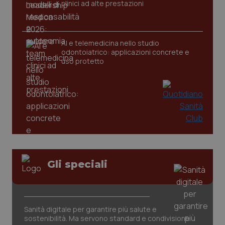
clinici ad alte prestazioni
tracking-sites-ironfish-
www.quotidianosanita.it
4
AI e telemedicina nello studio
tracking-enable
settim
2 gior
odontoiatrico: applicazioni concrete e
uso protetto
tracking-sites-ironfish-
www.quotidianosanita.it
4
session-id
settim
2 gior
_ga
1 anno
Google LLC
mes
.quotidianosanita.it
Gli speciali
Sanità digitale per garantire più salute e
sostenibilità. Ma servono standard e condivisione