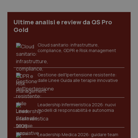
Ultime analisi e review da QS Pro
Gold
Cloud sanitario: infrastrutture,
compliance, GDPR e Risk management
Gestione dell'Ipertensione resistente:
dalle Linee Guida alle terapie innovative
CookieScriptConsent
5 mesi
CookieScript
settim
www.quotidianosanita.it
Leadership Infermieristica 2026: nuovi
modelli di responsabilità e autonomia
Leadership Medica 2026: guidare team