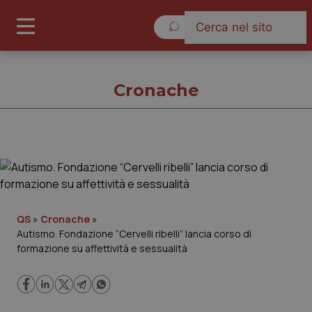
Giovedì 6 Agosto 2026
Cronache
Cronache
Cronache
QS
»
Cronache
»
Autismo. Fondazione “Cervelli ribelli” lancia corso di
Governo e Parlamento
formazione su affettività e sessualità
Regioni e Asl
Lavoro e Professioni