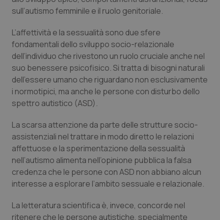
sull’autismo femminile e il ruolo genitoriale.
Piemonte
HIV
L’affettività e la sessualità sono due sfere
Provincia Autonoma di Bolzano
Infezioni & Febbre
fondamentali dello sviluppo socio-relazionale
dell’individuo che rivestono un ruolo cruciale anche nel
suo benessere psicofisico. Si tratta di bisogni naturali
Provincia Autonoma di Trento
Ipertensione & Scompenso
dell’essere umano che riguardano non esclusivamente
i normotipici, ma anche le persone con disturbo dello
Puglia
Malattie rare
spettro autistico (ASD).
Sardegna
Malattia di Crohn & Rettocolite Ulcerosa
La scarsa attenzione da parte delle strutture socio-
assistenziali nel trattare in modo diretto le relazioni
Sicilia
Neuroscienze & patologie neurodegenerative
affettuose e la sperimentazione della sessualità
nell’autismo alimenta nell’opinione pubblica la falsa
Toscana
Obesità
credenza che le persone con ASD non abbiano alcun
interesse a esplorare l’ambito sessuale e relazionale.
Umbria
Oftalmologia
La letteratura scientifica è, invece, concorde nel
ritenere che le persone autistiche, specialmente