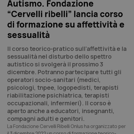
Autismo. Fondazione
“Cervelli ribelli” lancia corso
Scienza e Farmaci
di formazione su affettività e
Studi e Analisi
sessualità
Lettere al direttore
Il corso teorico-pratico sull’affettività e la
sessualità nel disturbo dello spettro
Edizioni Regionali
autistico si svolgerà il prossimo 3
dicembre. Potranno partecipare tutti gli
QS Pro
operatori socio-sanitari (medici,
psicologi, tnpee, logopedisti, terapisti
Professionisti Sanitari.AI
riabilitazione psichiatrica, terapisti
occupazionali, infermieri). Il corso è
Abruzzo
QS Pro Gold
aperto anche a educatori, insegnanti,
compagni adulti e genitori.
QS Club
Newsletter
Basilicata
Artrite & artrosi
La Fondazione Cervelli Ribelli Onlus ha organizzato per
il 3 dicembre 2022 un corso di formazione teorico-