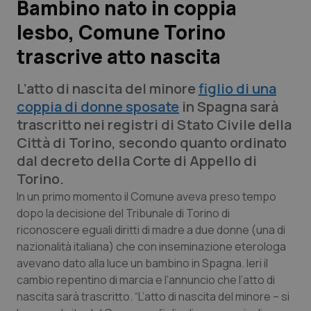
Bambino nato in coppia
lesbo, Comune Torino
Scienza e Farmaci
trascrive atto nascita
Studi e Analisi
L’atto di nascita del minore
figlio di una
Lettere al direttore
coppia di donne sposate
in Spagna sarà
trascritto nei registri di Stato Civile della
Edizioni Regionali
Città di Torino, secondo quanto ordinato
dal decreto della Corte di Appello di
QS Pro
Torino.
In un primo momento il Comune aveva preso tempo
Professionisti Sanitari.AI
dopo la decisione del Tribunale di Torino di
riconoscere eguali diritti di madre a due donne (una di
nazionalità italiana) che con inseminazione eterologa
Abruzzo
QS Pro Gold
avevano dato alla luce un bambino in Spagna. Ieri il
cambio repentino di marcia e l’annuncio che l’atto di
QS Club
Newsletter
Basilicata
Artrite & artrosi
nascita sarà trascritto. “L’atto di nascita del minore – si