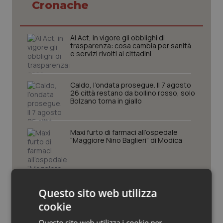
Cronache
Piemonte
HIV
AI Act, in vigore gli obblighi di
Provincia Autonoma di Bolzano
Infezioni & Febbre
trasparenza: cosa cambia per sanità
e servizi rivolti ai cittadini
Provincia Autonoma di Trento
Ipertensione & Scompenso
Caldo, l’ondata prosegue. Il 7 agosto
26 città restano da bollino rosso, solo
Puglia
Malattie rare
Bolzano torna in giallo
Sardegna
Malattia di Crohn & Rettocolite Ulcerosa
Maxi furto di farmaci all’ospedale
“Maggiore Nino Baglieri” di Modica
Sicilia
Neuroscienze & patologie neurodegenerative
Toscana
Obesità
Caldo, il 6 agosto tutta Italia da
bollino rosso. Massima allerta in tutte
Questo sito web utilizza
le 27 città monitorate
Umbria
Oftalmologia
cookie
Questo sito web utilizza i cookie per