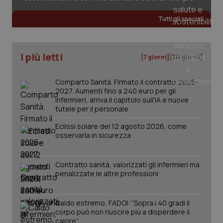
Tutti gli speciali
CookieScriptConsent
5 mesi
CookieScript
settim
www.quotidianosanita.it
I più letti
[7 giorni]
[30 giorni]
Comparto Sanità. Firmato il contratto 2025-
2027. Aumenti fino a 240 euro per gli
infermieri, arriva il capitolo sull'IA e nuove
tutele per il personale
Eclissi solare del 12 agosto 2026, come
osservarla in sicurezza
tracking-sites-ironfish-
www.quotidianosanita.it
4
tracking-enable
settim
Contratto sanità, valorizzati gli infermieri ma
2 gior
penalizzate le altre professioni
Caldo estremo, FADOI: “Sopra i 40 gradi il
tracking-sites-ironfish-
www.quotidianosanita.it
4
corpo può non riuscire più a disperdere il
session-id
settim
calore”
2 gior