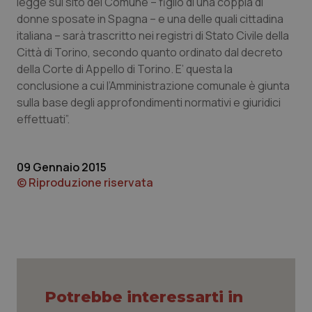
legge sul sito del Comune – figlio di una coppia di
Calabria
Asma & BPCO
donne sposate in Spagna – e una delle quali cittadina
italiana – sarà trascritto nei registri di Stato Civile della
Campania
Car-T
Città di Torino, secondo quanto ordinato dal decreto
della Corte di Appello di Torino. E’ questa la
Emilia-Romagna
Colesterolo & coronaropatie
conclusione a cui l’Amministrazione comunale è giunta
sulla base degli approfondimenti normativi e giuridici
Friuli Venezia Giulia
Dermatite Atopica
effettuati”.
Lazio
Diabete & glucometri
09 Gennaio 2015
© Riproduzione riservata
Liguria
Disturbi dell’umore
Lombardia
Dolore
Marche
Donna & Salute
Potrebbe interessarti in
Molise
Epatiti