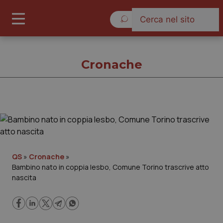
Giovedì 6 Agosto 2026
Cronache
Cronache
Cronache
QS
»
Cronache
»
Bambino nato in coppia lesbo, Comune Torino trascrive atto
Governo e Parlamento
nascita
Regioni e Asl
Lavoro e Professioni