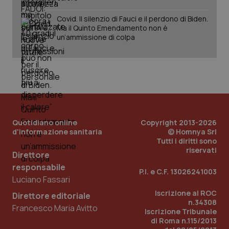
Covid. Il silenzio di Fauci e il perdono di Biden.
Ma il Quinto Emendamento non è
un’ammissione di colpa
_ga
1 anno
Google LLC
mes
.quotidianosanita.it
Quotidiano online
Copyright 2013-2026
d'informazione sanitaria
© Homnya Srl
Tutti i diritti sono
riservati
Direttore
responsabile
P.I. e C.F. 13026241003
Luciano Fassari
Iscrizione al ROC
Direttore editoriale
n.34308
Francesco Maria Avitto
Iscrizione Tribunale
di Roma n.115/2013