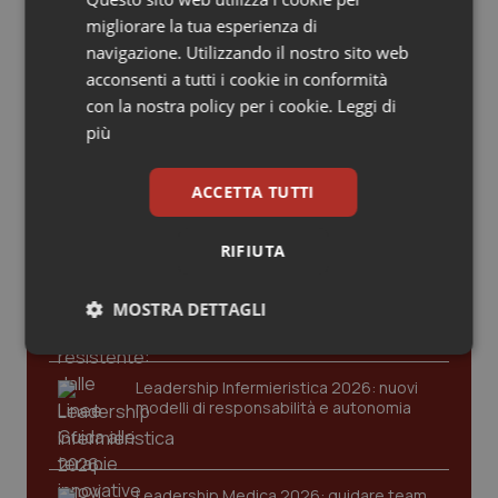
Valle D’Aosta
Oncodermatologia
migliorare la tua esperienza di
navigazione. Utilizzando il nostro sito web
Veneto
Oncoematologia
acconsenti a tutti i cookie in conformità
Ultime analisi e review da QS Pro
con la nostra policy per i cookie.
Leggi di
Gold
Oncologia & Nutrizione
più
Cloud sanitario: infrastrutture,
Psoriasi & pelle
ACCETTA TUTTI
compliance, GDPR e Risk management
Quotidiano Cardiologia
RIFIUTA
Gestione dell'Ipertensione resistente:
Quotidiano Chirurgia
dalle Linee Guida alle terapie innovative
MOSTRA DETTAGLI
Quotidiano Oncologia
Necessari
Statistici
Marketing
Leadership Infermieristica 2026: nuovi
Quotidiano Pediatria
modelli di responsabilità e autonomia
Rene & patologie urogenitali
Leadership Medica 2026: guidare team