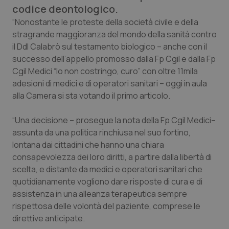
Calabria
Asma & BPCO
codice deontologico.
“Nonostante le proteste della società civile e della
Campania
Car-T
stragrande maggioranza del mondo della sanità contro
il Ddl Calabrò sul testamento biologico – anche con il
successo dell’appello promosso dalla Fp Cgil e dalla Fp
Emilia-Romagna
Colesterolo & coronaropatie
Cgil Medici “Io non costringo, curo” con oltre 11mila
adesioni di medici e di operatori sanitari – oggi in aula
Friuli Venezia Giulia
Dermatite Atopica
alla Camera si sta votando il primo articolo.
Lazio
Diabete & glucometri
“Una decisione – prosegue la nota della Fp Cgil Medici–
assunta da una politica rinchiusa nel suo fortino,
Liguria
Disturbi dell’umore
lontana dai cittadini che hanno una chiara
consapevolezza dei loro diritti, a partire dalla libertà di
Lombardia
Dolore
scelta, e distante da medici e operatori sanitari che
quotidianamente vogliono dare risposte di cura e di
Marche
Donna & Salute
assistenza in una alleanza terapeutica sempre
rispettosa delle volontà del paziente, comprese le
direttive anticipate.
Molise
Epatiti