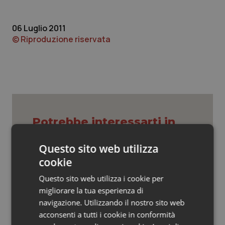
Valle D’Aosta
Oncodermatologia
Veneto
Oncoematologia
06 Luglio 2011
© Riproduzione riservata
Oncologia & Nutrizione
Psoriasi & pelle
Quotidiano Cardiologia
Potrebbe interessarti in
Quotidiano Chirurgia
Cronache
Questo sito web utilizza
Quotidiano Oncologia
cookie
AI Act, in vigore gli obblighi di
Questo sito web utilizza i cookie per
trasparenza: cosa cambia per sanità
Quotidiano Pediatria
e servizi rivolti ai cittadini
migliorare la tua esperienza di
navigazione. Utilizzando il nostro sito web
Rene & patologie urogenitali
acconsenti a tutti i cookie in conformità
Caldo, l’ondata prosegue. Il 7 agosto