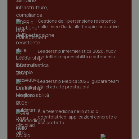
protette del sito. Il sito web non è in grado di
funzionare correttamente senza questi cookie.
Nome
Fornitore
/
Dominio
Scaden
Gestione dell'Ipertensione resistente:
VISITOR_PRIVACY_METADATA
5 mesi
YouTube
dalle Linee Guida alle terapie innovative
settim
.youtube.com
Leadership Infermieristica 2026: nuovi
modelli di responsabilità e autonomia
Leadership Medica 2026: guidare team
clinici ad alte prestazioni
AI e telemedicina nello studio
odontoiatrico: applicazioni concrete e
uso protetto
CookieScriptConsent
5 mesi
CookieScript
settim
www.quotidianosanita.it