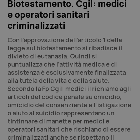
Biotestamento. Cgil: medici
e operatori sanitari
Scienza e Farmaci
criminalizzati
Studi e Analisi
Con l'approvazione dell'articolo 1 della
Lettere al direttore
legge sul biotestamento si ribadisce il
divieto di eutanasia. Quindi si
Edizioni Regionali
puntualizza che l’attività medica e di
assistenza è esclusivamente finalizzata
QS Pro
alla tutela della vita e della salute.
Secondo la Fp Cgil medici il richiamo agli
Professionisti Sanitari.AI
articoli del codice penale su omicidio,
omicidio del consenziente e l’istigazione
Abruzzo
QS Pro Gold
o aiuto al suicidio rappresentano un
tintinnare di manette per medici e
QS Club
Newsletter
Basilicata
Artrite & artrosi
operatori sanitari che rischiano di essere
criminalizzati anche se rispettano il