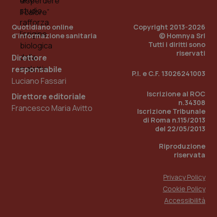
PHPSESSID
Sessio
PHP.net
Quotidiano online
Copyright 2013-2026
www.quotidianosanita.it
d'informazione sanitaria
© Homnya Srl
Tutti i diritti sono
riservati
Direttore
responsabile
P.I. e C.F. 13026241003
Luciano Fassari
Iscrizione al ROC
Direttore editoriale
n.34308
Francesco Maria Avitto
Iscrizione Tribunale
di Roma n.115/2013
del 22/05/2013
Riproduzione
riservata
Privacy Policy
Cookie Policy
_ga_KM60CM4NPH
.quotidianosanita.it
1 anno
Accessibilità
mes