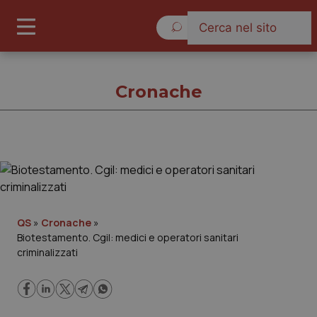
Giovedì 6 Agosto 2026
Cronache
Cronache
Cronache
QS
»
Cronache
»
Biotestamento. Cgil: medici e operatori sanitari
Governo e Parlamento
criminalizzati
Regioni e Asl
Lavoro e Professioni