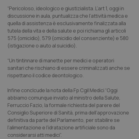
“Pericoloso, ideologico e giustizialista. L’art 1, oggi in
Piemonte
HIV
discussione in aula, puntualizza che l’attività medica e
quella di assistenza è esclusivamente finalizzata alla
Provincia Autonoma di Bolzano
Infezioni & Febbre
tutela della vita e della salute e poi richiama gli articoli
575 (omicidio), 579 (omicidio del consenziente) e 580
Provincia Autonoma di Trento
Ipertensione & Scompenso
(istigazione o aiuto al suicidio).
Puglia
Malattie rare
“Un tintinnare di manette per medici e operatori
sanitari che rischiano di essere criminalizzati anche se
Sardegna
Malattia di Crohn & Rettocolite Ulcerosa
rispettano il codice deontologico.
Infine conclcude la nota della Fp Cgil Medici “Oggi
Sicilia
Neuroscienze & patologie neurodegenerative
abbiamo comunque inviato al ministro della Salute,
Ferruccio Fazio, la formale richiesta del parere del
Toscana
Obesità
Consiglio Superiore di Sanità, prima dell’approvazione
definitiva da parte del Parlamento, per stabilire se
Umbria
Oftalmologia
l’alimentazione e l’idratazione artificiale sono da
considerarsi atti medici”.