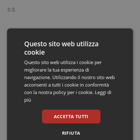
Salute orale & impianti
S.S.
Sangue & coagulazione
Cgil: “Ddl oscurantista che criminalizza la
deontologia professionale”
Tiroide
Questo sito web utilizza
cookie
Tumore al seno
03 Ottobre 2011
Questo sito web utilizza i cookie per
© Riproduzione riservata
migliorare la tua esperienza di
Tumore ovarico
navigazione. Utilizzando il nostro sito web
acconsenti a tutti i cookie in conformità
Tumori del Polmone & Testa Collo
con la nostra policy per i cookie.
Leggi di
più
Tumori gastrointestinali
ACCETTA TUTTI
Potrebbe interessarti in
Ulcera & Reflusso
Cronache
RIFIUTA
Vaccini