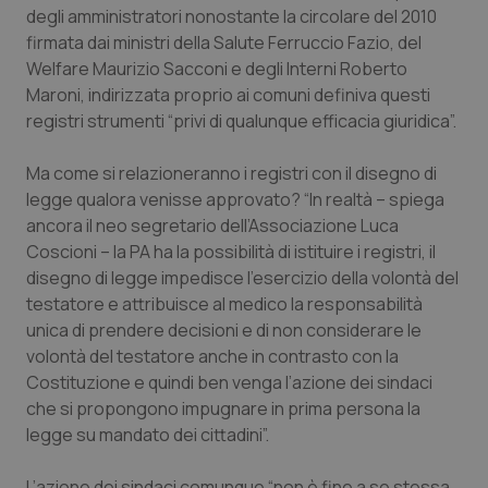
degli amministratori nonostante la circolare del 2010
Piemonte
HIV
firmata dai ministri della Salute Ferruccio Fazio, del
Welfare Maurizio Sacconi e degli Interni Roberto
Provincia Autonoma di Bolzano
Infezioni & Febbre
Maroni, indirizzata proprio ai comuni definiva questi
registri strumenti “privi di qualunque efficacia giuridica”.
Provincia Autonoma di Trento
Ipertensione & Scompenso
Ma come si relazioneranno i registri con il disegno di
legge qualora venisse approvato? “In realtà – spiega
Puglia
Malattie rare
ancora il neo segretario dell’Associazione Luca
Coscioni – la PA ha la possibilità di istituire i registri, il
Sardegna
Malattia di Crohn & Rettocolite Ulcerosa
disegno di legge impedisce l’esercizio della volontà del
testatore e attribuisce al medico la responsabilità
Sicilia
Neuroscienze & patologie neurodegenerative
unica di prendere decisioni e di non considerare le
volontà del testatore anche in contrasto con la
Toscana
Obesità
Costituzione e quindi ben venga l’azione dei sindaci
che si propongono impugnare in prima persona la
Umbria
Oftalmologia
legge su mandato dei cittadini”.
L’azione dei sindaci comunque “non è fine a se stessa