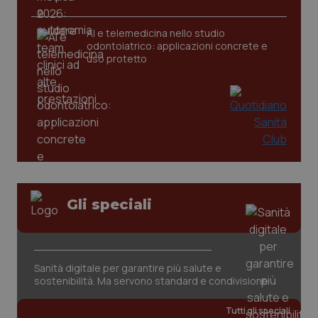
AI e telemedicina nello studio
tracking-sites-ironfish-
www.quotidianosanita.it
4
odontoiatrico: applicazioni concrete e
tracking-enable
settim
uso protetto
2 gior
tracking-sites-ironfish-
www.quotidianosanita.it
4
session-id
settim
2 gior
_ga
1 anno
Google LLC
Gli speciali
mes
.quotidianosanita.it
Sanità digitale per garantire più salute e
sostenibilità. Ma servono standard e condivisione
Tutti gli speciali