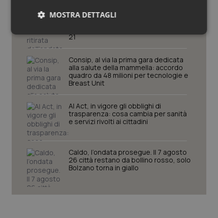
Caldo, segnali di lenta ritirata
MOSTRA DETTAGLI
dell’ondata: il 7 agosto restano 26
città da bollino rosso, l’8 scendono a
Necessari
Statistici
Marketing
21
Consip, al via la prima gara dedicata
alla salute della mammella: accordo
quadro da 48 milioni per tecnologie e
Breast Unit
Necessari
Statistici
Marketing
AI Act, in vigore gli obblighi di
trasparenza: cosa cambia per sanità
e servizi rivolti ai cittadini
I cookie necessari contribuiscono a rendere fruibile il
sito web abilitandone funzionalità di base quali la
navigazione sulle pagine e l'accesso alle aree
protette del sito. Il sito web non è in grado di
Caldo, l’ondata prosegue. Il 7 agosto
funzionare correttamente senza questi cookie.
26 città restano da bollino rosso, solo
Bolzano torna in giallo
Nome
Fornitore
/
Dominio
Scaden
VISITOR_PRIVACY_METADATA
5 mesi
YouTube
settim
.youtube.com