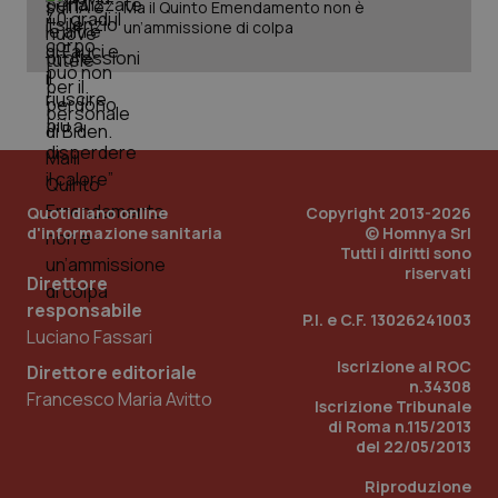
Ma il Quinto Emendamento non è
un’ammissione di colpa
Quotidiano online
Copyright 2013-2026
d'informazione sanitaria
© Homnya Srl
Tutti i diritti sono
riservati
Direttore
_ga_KM60CM4NPH
.quotidianosanita.it
1 anno
mes
responsabile
P.I. e C.F. 13026241003
Luciano Fassari
Iscrizione al ROC
Direttore editoriale
n.34308
Francesco Maria Avitto
Iscrizione Tribunale
di Roma n.115/2013
del 22/05/2013
Riproduzione
Fornitore
/