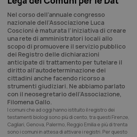
Lega dei Comuni per le Dat
Nel corso dell’annuale congresso
Scienza e Farmaci
nazionale dell’Associazione Luca
Coscioni è maturata l’iniziativa di creare
Studi e Analisi
una rete di amministratori locali allo
scopo di promuovere il servizio pubblico
Lettere al direttore
dei Registro delle dichiarazioni
anticipate di trattamento per tutelare il
Edizioni Regionali
diritto all’autodeterminazione dei
cittadini anche facendo ricorso a
QS Pro
strumenti giudiziari. Ne abbiamo parlato
con il neosegretario dell’Associazione,
Professionisti Sanitari.AI
Filomena Gallo.
Abruzzo
QS Pro Gold
I comuni che ad oggi hanno istituito il registro dei
testamenti biologi sono più di cento, tra questi Firenze,
QS Club
Newsletter
Cagliari, Genova, Palermo, Reggio Emilia e più di trenta
Basilicata
Artrite & artrosi
sono i comuni in attesa di attivare i registri. Per questo