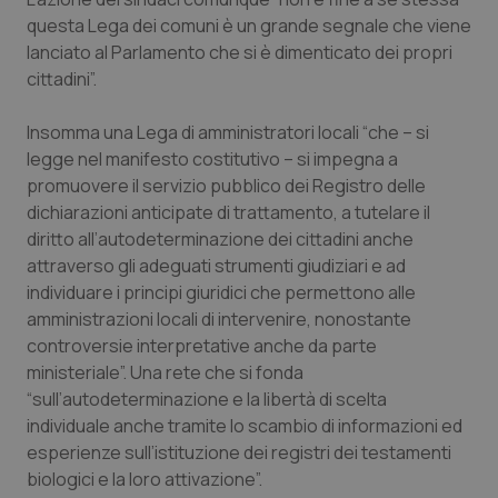
Valle D’Aosta
Oncodermatologia
questa Lega dei comuni è un grande segnale che viene
lanciato al Parlamento che si è dimenticato dei propri
Veneto
Oncoematologia
cittadini”.
Oncologia & Nutrizione
Insomma una Lega di amministratori locali “che – si
legge nel manifesto costitutivo – si impegna a
Psoriasi & pelle
promuovere il servizio pubblico dei Registro delle
dichiarazioni anticipate di trattamento, a tutelare il
Quotidiano Cardiologia
diritto all’autodeterminazione dei cittadini anche
attraverso gli adeguati strumenti giudiziari e ad
Quotidiano Chirurgia
individuare i principi giuridici che permettono alle
amministrazioni locali di intervenire, nonostante
controversie interpretative anche da parte
Quotidiano Oncologia
ministeriale”. Una rete che si fonda
“sull’autodeterminazione e la libertà di scelta
Quotidiano Pediatria
individuale anche tramite lo scambio di informazioni ed
esperienze sull’istituzione dei registri dei testamenti
Rene & patologie urogenitali
biologici e la loro attivazione”.