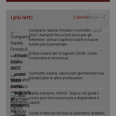
I più letti
[7 giorni]
[30 giorni]
Comparto Sanità. Firmato il contratto 2025-
2027. Aumenti fino a 240 euro per gli
infermieri, arriva il capitolo sull'IA e nuove
tutele per il personale
Eclissi solare del 12 agosto 2026, come
osservarla in sicurezza
Contratto sanità, valorizzati gli infermieri ma
penalizzate le altre professioni
PHPSESSID
Sessio
PHP.net
www.quotidianosanita.it
Caldo estremo, FADOI: “Sopra i 40 gradi il
corpo può non riuscire più a disperdere il
calore”
Covid. Il silenzio di Fauci e il perdono di Biden.