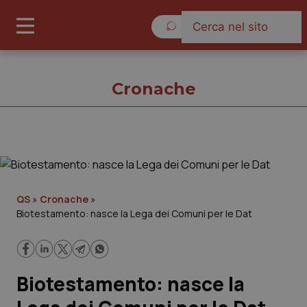
Giovedì 6 Agosto 2026
Cronache
Cronache
Cronache
QS
»
Cronache
»
Biotestamento: nasce la Lega dei Comuni per le Dat
Governo e Parlamento
Regioni e Asl
Biotestamento: nasce la
Lavoro e Professioni