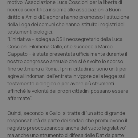
motivo l’Associazione Luca Coscioni per la libertà di
Calabria
Asma & BPCO
ricerca scientifica insieme alle associazioni a Buon
diritto e Amici di Eleonora hanno promosso l’istituzione
Campania
Car-T
della Lega dei comuni che hanno istituito i registri dei
testamenti biologici.
Emilia-Romagna
Colesterolo & coronaropatie
“L’iniziativa – spiega a
QS
il neosegretario della Luca
Coscioni, Filomena Gallo, che succede a Marco
Friuli Venezia Giulia
Dermatite Atopica
Cappato – è stata presentata ufficialmente durante il
nostro congresso annuale che si è svolto lo scorso
Lazio
Diabete & glucometri
fine settimana a Roma. I primi cittadini si sono uniti per
agire all’indomani dell’entrata in vigore della legge sul
testamento biologico e per avere più strumenti
Liguria
Disturbi dell’umore
affinché le volontà dei propri cittadini possano essere
affermate”.
Lombardia
Dolore
Quindi, secondo la Gallo, si tratta di “un atto di grande
Marche
Donna & Salute
responsabilità da parte dei sindaci che promuovono il
registro preoccupandosi anche del vuoto legislativo”
Molise
Epatiti
ma anche uno strumento di difesa delle Dat da parte