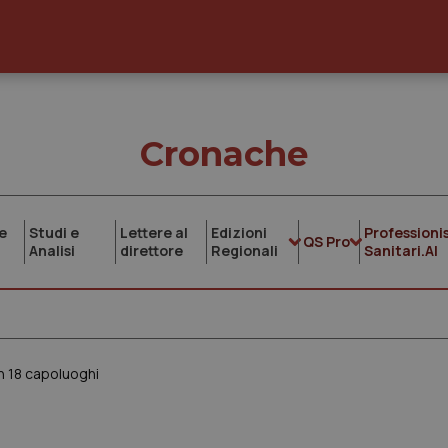
Cronache
e
Studi e
Lettere al
Edizioni
Professionis
QS Pro
Analisi
direttore
Regionali
Sanitari.AI
in 18 capoluoghi