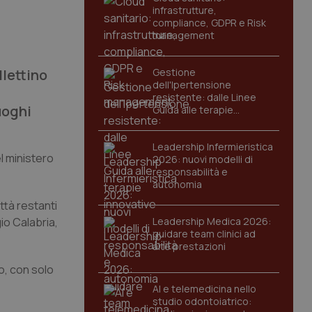
infrastrutture,
compliance, GDPR e Risk
management
llettino
Gestione
dell'Ipertensione
resistente: dalle Linee
uoghi
Guida alle terapie
innovative
Leadership Infermieristica
el ministero
2026: nuovi modelli di
responsabilità e
autonomia
ittà restanti
gio Calabria,
Leadership Medica 2026:
guidare team clinici ad
alte prestazioni
lo, con solo
AI e telemedicina nello
studio odontoiatrico: