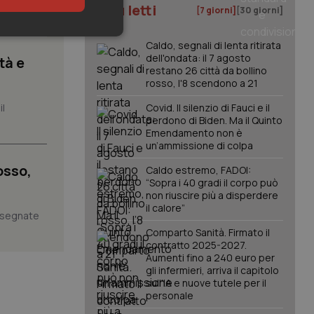
I più letti
[7 giorni]
[30 giorni]
keting
Caldo, segnali di lenta ritirata
dell'ondata: il 7 agosto
tà e
restano 26 città da bollino
rosso, l'8 scendono a 21
il
Covid. Il silenzio di Fauci e il
perdono di Biden. Ma il Quinto
Emendamento non è
un’ammissione di colpa
igazione sulle pagine
osso,
Caldo estremo, FADOI:
kie.
“Sopra i 40 gradi il corpo può
non riuscire più a disperdere
il calore”
assegnate
er memorizzare le
utente per la loro
Comparto Sanità. Firmato il
 dati sul consenso
contratto 2025-2027.
itiche e
tendo che le loro
Aumenti fino a 240 euro per
ssioni future.
gli infermieri, arriva il capitolo
sull'IA e nuove tutele per il
l servizio Cookie-
personale
erenze di consenso
sario che il banner