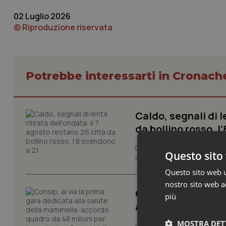
02 Luglio 2026
© Riproduzione riservata
Potrebbe interessarti in Cronach
Caldo, segnali di l
da bollino rosso, l
Dopo la giornata di oggi, do
Questo sito 
contrassegnate dal livello m
Questo sito web ut
nostro sito web ac
Consip, al via la 
più
accordo quadro da 
MOSTRA DET
Consip ha pubblicato la sua 