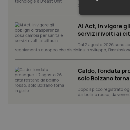
prevenzione, la diagnosi pre
Neces
AI Act, in vigore g
servizi rivolti ai ci
Dal 2 agosto 2026 sono applic
regolamento europeo che disciplina lo sviluppo, l’immissione s
I cookie necessari con
Caldo, l’ondata pro
e l'accesso alle aree 
solo Bolzano torna 
Nome
Dopo il picco registrato og
VISITOR_PRIVACY_
dal bollino rosso, da venerd
CookieScriptConse