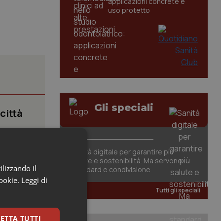
applicazioni concrete e
uso protetto
Gli speciali
 città
Sanità digitale per garantire più
.
salute e sostenibilità. Ma servono
ilizzando il
standard e condivisione
cookie.
Leggi di
Tutti gli speciali
ETTA TUTTI
a