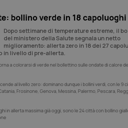
te: bollino verde in 18 capoluoghi
Dopo settimane di temperature estreme, il bo
del ministero della Salute segnala un netto
miglioramento: allerta zero in 18 dei 27 capol
in livello di pre-allerta.
torna a colorarsi di verde nel bollettino sulle ondate di calore d
scende al livello zero: dominano dunque i bollini verdi, con le 9 c
olare, Catania, Frosinone, Genova, Messina, Palermo, Pescara, Reg
hi in allerta massima già oggi, sono le 24 città con bollino gial
one