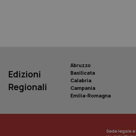
tracking-sites-ironf
tracking-enable
tracking-sites-ironf
session-id
_ga
Abruzzo
Edizioni
Basilicata
Calabria
Regionali
Campania
PHPSESSID
Emilia-Romagna
_ga_KM60CM4NPH
Sede legale e