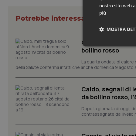
nostro sito web ac
più
Potrebbe interessarti in Basilicat
MOSTRA DET
Caldo, mini tregua
Neces
bollino rosso
La quarta ondata di calore c
della Salute conferma infatti che anche domenica 9 agosto s
Caldo, segnali di l
da bollino rosso, l
I cookie necessari con
e l'accesso alle aree 
Dopo la giornata di oggi, do
contrassegnate dal livello m
Nome
VISITOR_PRIVACY_
Consip, al via la 