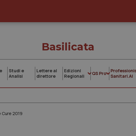
Basilicata
e
Studi e
Lettere al
Edizioni
Professionis
QS Pro
Analisi
direttore
Regionali
Sanitari.AI
he Cure 2019