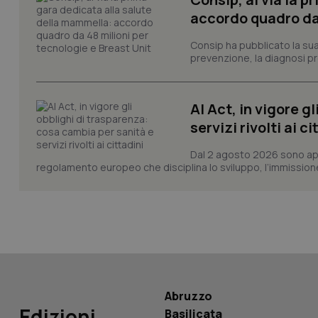
accordo quadro da 
CookieScriptConse
Consip ha pubblicato la sua 
prevenzione, la diagnosi pre
tracking-sites-ironf
AI Act, in vigore g
tracking-enable
servizi rivolti ai ci
tracking-sites-ironf
session-id
Dal 2 agosto 2026 sono applic
regolamento europeo che disciplina lo sviluppo, l’immissione s
_ga
PHPSESSID
Abruzzo
Edizioni
Basilicata