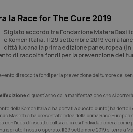
ra la Race for The Cure 2019
Siglato accordo tra Fondazione Matera Basili
e Komen Italia. Il 29 settembre 2019 verrà lanc
città lucana la prima edizione paneuropea (in 1
vento di raccolta fondi per la prevenzione del t
 l’evento di raccolta fondi per la prevenzione del tumore del 
ell’edizione
di quest’anno della manifestazione che si correr
nte della Komen Italia ci ha portati a questo punto”, ha detto il
ando Masetti ci ha presentato l'idea della prima Race Europea 
n l'idea di ‘riscatto culturale’ in cui l'individuo opera come 
 ha ispirato il nostro operato. Il 29 settembre 2019 si terrà a M