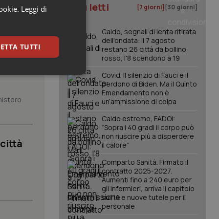
I più letti
[7 giorni]
[30 giorni]
cookie.
Leggi di
Caldo, segnali di lenta ritirata
dell'ondata: il 7 agosto
ETTA TUTTI
restano 26 città da bollino
rosso, l'8 scendono a 19
à da
Covid. Il silenzio di Fauci e il
keting
perdono di Biden. Ma il Quinto
Emendamento non è
nistero
un’ammissione di colpa
Caldo estremo, FADOI:
“Sopra i 40 gradi il corpo può
non riuscire più a disperdere
 città
il calore”
Comparto Sanità. Firmato il
igazione sulle pagine
contratto 2025-2027.
kie.
Aumenti fino a 240 euro per
.
gli infermieri, arriva il capitolo
sull'IA e nuove tutele per il
er memorizzare le
personale
utente per la loro
 dati sul consenso