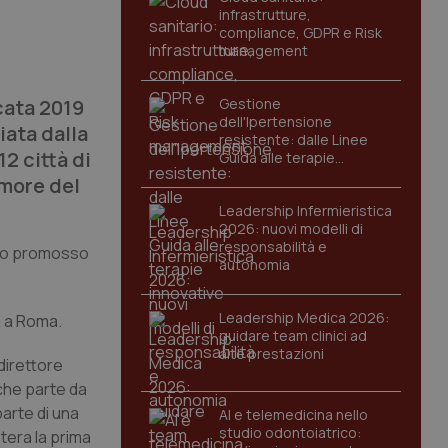
infrastrutture,
compliance, GDPR e Risk
management
cata 2019
Gestione
dell'Ipertensione
iata dalla
resistente: dalle Linee
2 città di
Guida alle terapie
innovative
umore del
Leadership Infermieristica
2026: nuovi modelli di
responsabilità e
seno promosso
autonomia
Leadership Medica 2026:
à a Roma.
guidare team clinici ad
alte prestazioni
 direttore
che parte da
parte di una
AI e telemedicina nello
studio odontoiatrico:
atera la prima