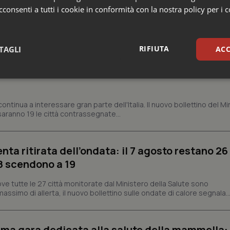
consenti a tutti i cookie in conformità con la nostra policy per i 
a
RIFIUTA
TAGLI
ACC
 solo al Nord. Anche domenica 9 agosto 19 citt
sari
Statistici
Mar
ontinua a interessare gran parte dell'Italia. Il nuovo bollettino del Mi
aranno 19 le città contrassegnate...
enta ritirata dell’ondata: il 7 agosto restano 26
Necessari
Statistici
Marketing
’8 scendono a 19
tribuiscono a rendere fruibile il sito web abilitandone funzionalità di base quali la nav
protette del sito. Il sito web non è in grado di funzionare correttamente senza questi coo
ve tutte le 27 città monitorate dal Ministero della Salute sono
assimo di allerta, il nuovo bollettino sulle ondate di calore segnala..
Fornitore
/
Dominio
Scadenza
Descrizione
METADATA
5 mesi 4
Questo cookie viene utilizzato p
YouTube
settimane
scelte di consenso e privacy dell'
.youtube.com
interazione con il sito. Registra i
prima gara dedicata alla salute della mammella: