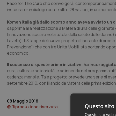
Race for The Cure che coinvolgerà, contemporaneamente
instaurare un dialogo con le altre 28 nazioni, in un moment
Komen Italia già dallo scorso anno aveva avviato un 
dapprima alla realizzazione a Matera di una delle giornat
l'innovazione sociale nella tutela della salute delle donne) 
Lavello) di 3 tappe del nuovo progetto itinerante di promoz
Prevenzione’) che con tre Unità Mobili, sta portando oppor
economico.
Il successo di queste prime iniziative, ha incoraggiat
cura, cultura e solidarietà, e ad inserirla nel programma u
cadenza mensile. Tale progetto prevede una serie di eventi p
settembre 2019, con il lancio da Matera della prima edizion
08 Maggio 2018
Questo sito 
© Riproduzione riservata
Questo sito web ut