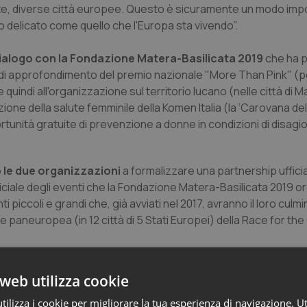
, diverse città europee. Questo è sicuramente un modo imp
o delicato come quello che l'Europa sta vivendo”.
dialogo con la Fondazione Matera-Basilicata 2019
che ha p
e di approfondimento del premio nazionale "More Than Pink" (p
e quindi all'organizzazione sul territorio lucano (nelle città di 
ione della salute femminile della Komen Italia (la ‘Carovana del
tunità gratuite di prevenzione a donne in condizioni di disagi
o le due organizzazioni
a formalizzare una partnership uffici
fficiale degli eventi che la Fondazione Matera-Basilicata 2019 o
iccoli e grandi che, già avviati nel 2017, avranno il loro culmin
e paneuropea (in 12 città di 5 Stati Europei) della Race for th
web utilizza cookie
ilizza i cookie per migliorare la tua esperienza di navigazione. Ut