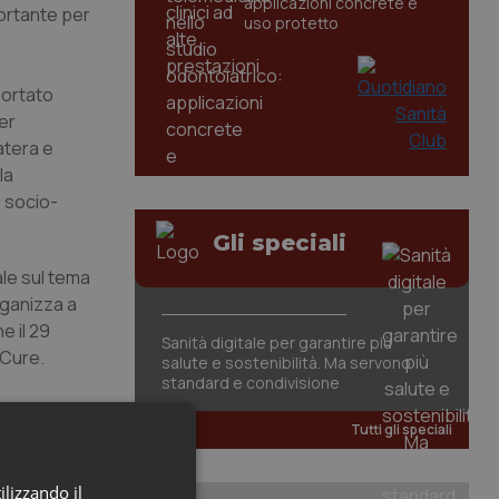
applicazioni concrete e
ortante per
uso protetto
ortato
er
Matera e
la
o socio-
Gli speciali
ale sul tema
rganizza a
e il 29
Sanità digitale per garantire più
e Cure.
salute e sostenibilità. Ma servono
standard e condivisione
Tutti gli speciali
ilizzando il