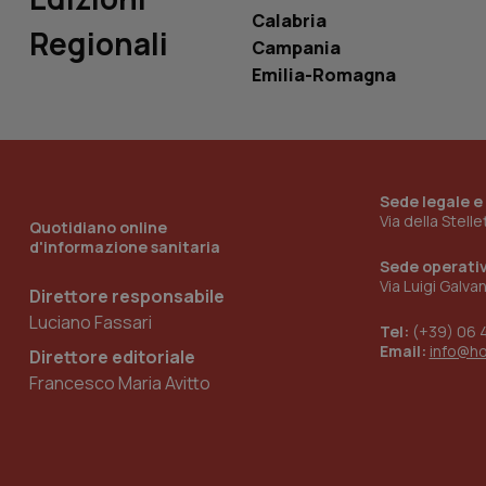
Calabria
Regionali
Campania
Emilia-Romagna
_ga_KM60CM4NPH
Nome
Nome
Sede legale e
VISITOR_INFO1_LIV
Via della Stell
Quotidiano online
_ga_0VMQEQKQ1N
d'informazione sanitaria
Sede operati
Via Luigi Galva
Direttore responsabile
__Secure-YNID
Luciano Fassari
Tel:
(+39) 06 
Email:
info@h
Direttore editoriale
Francesco Maria Avitto
YSC
__Secure-
ROLLOUT_TOKEN