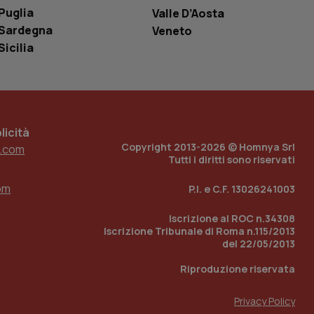
o in cui viene
Puglia
Valle D’Aosta
r il sito, ma un
tato di accesso per
Sardegna
Veneto
Sicilia
a Google Analytics
sione.
icità
 tenere traccia
Copyright 2013-2026 © Homnya Srl
.com
i Youtube incorporati
tics per mantenere
tore del sito web sta
Tutti i diritti sono riservati
ell'interfaccia di
om
P.I. e C.F. 13026241003
 tenere traccia
i Youtube incorporati
Iscrizione al ROC n.34308
tore del sito web sta
ell'interfaccia di
Iscrizione Tribunale di Roma n.115/2013
del 22/05/2013
 tenere traccia
Riproduzione riservata
r la gestione
one dell’esperienza
Privacy Policy