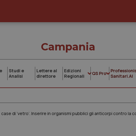
Campania
e
Studi e
Lettere al
Edizioni
Professionis
QS Pro
Analisi
direttore
Regionali
Sanitari.AI
se di ‘vetro’. Inserire in organismi pubblici gli anticorpi contro la 