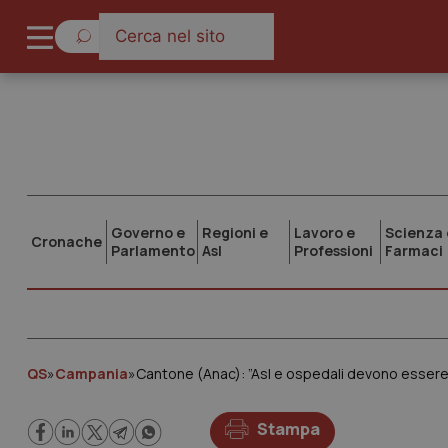
Governo e
Regioni e
Lavoro e
Scienza 
Cronache
Parlamento
Asl
Professioni
Farmaci
QS
»
Campania
»
Cantone (Anac): ”Asl e ospedali devono essere ca
Stampa