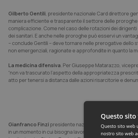
Gilberto Gentili
, presidente nazionale Card direttore gene
maniera efficiente e trasparente il settore delle prorogh
complicazione. Come nel caso delle rotazioni dei dirigenti
dei sanitari. E anche nelle proroghe può esservi un vantag
– conclude Gentili – deve tornare nelle prerogative dello 
non emergenziali, ragionate e approfondite in quanto la med
La medicina difensiva
. Per Giuseppe Matarazzo, vicepres
“non va trascurato l’aspetto della appropriatezza prescritt
atto per tenersi a distanza dalle azioni risarcitorie e denun
Questo sito 
Gianfranco Finzi
presidente nazionale dell’Anmdo punta il 
Questo sito web ut
in un momento in cui bisogna lavorare full immersion sui L
nostro sito web ac