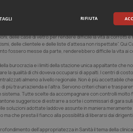
 l’associazione direttori ospedalieri metterà un line un documen
dio dell’articolo 32 della Costituzione “definendo standard anche 
onsabilità ma marginali nelle dotazioni organiche”.
RIFIUTA
TAGLI
ACC
li anticorpi che impediscano la corruzione – conclude Cantone
 gare, le motivazioni delle scelte compiute per affidamenti e co
, delle case di vetro per rendere difficile la vita ai corrotti e f
sari
Statistici
Mar
ismi, delle clientele e delle liste d’attesa non rispettate”. Qui
anto fossero messe da parte, renderebbero difficile la vita ai co
ella burocrazia e i limiti della stazione unica appaltante che n
e la qualità di chi doveva occuparsi di appalti. I centri di cos
Necessari
Statistici
Marketing
alizzati almeno a livello regionale. Non è più accettabile ch
 più tra un’azienda e l’altra. Servono criteri chiari e trasparent
tribuiscono a rendere fruibile il sito web abilitandone funzionalità di base quali la nav
 sistema. Tutte scelte da accompagnare con controlli molto fo
protette del sito. Il sito web non è in grado di funzionare correttamente senza questi coo
Cantone suggerisce di estrarre a sorte i commissari di gara sull
Fornitore
/
Dominio
Scadenza
Descrizione
 delle soluzioni adottate laddove assunte in maniera meramente
METADATA
5 mesi 4
Questo cookie viene utilizzato p
YouTube
o ma che presta il fianco alla possibilità di liberarsi dai dirige
settimane
scelte di consenso e privacy dell'
.youtube.com
interazione con il sito. Registra i
del visitatore riguardo a varie pol
impostazioni sulla privacy, garan
rofondimento dell’appropriatezza in Sanità il tema della clinica
preferenze siano onorate nelle se