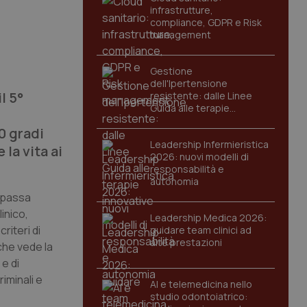
infrastrutture,
compliance, GDPR e Risk
management
Gestione
dell'Ipertensione
l 5°
resistente: dalle Linee
Guida alle terapie
innovative
0 gradi
Leadership Infermieristica
 la vita ai
2026: nuovi modelli di
responsabilità e
autonomia
, passa
inico,
Leadership Medica 2026:
riteri di
guidare team clinici ad
alte prestazioni
che vede la
 e di
riminali e
AI e telemedicina nello
studio odontoiatrico: