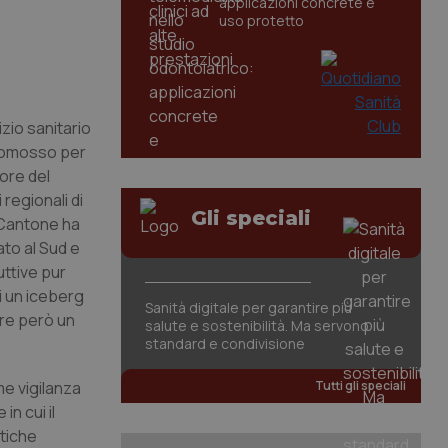
applicazioni concrete e
uso protetto
izio sanitario
Promosso per
tore del
regionali di
Gli speciali
 Cantone ha
ato al Sud e
uttive pur
i un iceberg
Sanità digitale per garantire più
are però un
salute e sostenibilità. Ma servono
standard e condivisione
me vigilanza
Tutti gli speciali
n cui il
itiche