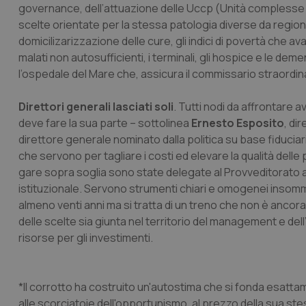
governance, dell’attuazione delle Uccp (Unità complesse cur
CookieScriptConse
scelte orientate per la stessa patologia diverse da regione a 
domicilizarizzazione delle cure, gli indici di povertà che av
malati non autosufficienti, i terminali, gli hospice e le dem
l’ospedale del Mare che, assicura il commissario straordin
tracking-sites-ironf
tracking-enable
Direttori generali lasciati soli
. Tutti nodi da affrontare 
tracking-sites-ironf
deve fare la sua parte – sottolinea
Ernesto Esposito
, di
session-id
direttore generale nominato dalla politica su base fiduciaria
che servono per tagliare i costi ed elevare la qualità delle 
_ga
gare sopra soglia sono state delegate al Provveditorato al
istituzionale. Servono strumenti chiari e omogenei insomm
almeno venti anni ma si tratta di un treno che non è ancora
delle scelte sia giunta nel territorio del management e del
risorse per gli investimenti.
PHPSESSID
*Il corrotto ha costruito un'autostima che si fonda esatta
alle scorciatoie dell'opportunismo, al prezzo della sua stessa