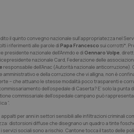
condito il quinto convegno nazionale sull’appropriatezza nel Serv
i i riferimenti alle parole di
Papa Francesco
sui corrotti*. 
vice presidente nazionale dell’Anmdo e di
Gennaro Volpe
, diret
 vicepresidente nazionale Card, Federazione delle associazioni 
e
responsabile dell’Anac (Autorità nazionale anticorruzione).
e amministrativo e della corruzione che vi alligna, non è confin
erte – che attuano le stesse modalità poco trasparenti e corr
Il commissariamento dell’ospedale di Caserta? E’ solo la punta d
 gestione commissariale dell’ospedale campano può rappresent
ca ”.
alti per anni in settori sensibili alle infiltrazioni criminali co
za: distorsioni diffuse che disegnano un quadro a tinte fosche i
i servizi sociali sono a rischio. Cantone tocca il tasto delle pol