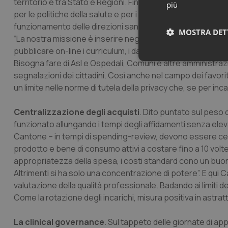
territorio e tra Stato e Regioni. Finzi annuncia che presto
più
per le politiche della salute e per i servizi sanitari a presi
funzionamento delle direzioni sanitarie centrali nelle resp
MOSTRA DET
“La nostra missione è inserire negli organismi pubblici g
pubblicare on-line i curriculum, i dati dei concorrenti alle
Bisogna fare di Asl e Ospedali, Comuni e altre amministrazioni
Neces
segnalazioni dei cittadini. Così anche nel campo dei favorit
un limite nelle norme di tutela della privacy che, se per inc
Centralizzazione degli acquisti
. Dito puntato sul peso d
funzionato allungando i tempi degli affidamenti senza elevar
Cantone – in tempi di spending-review, devono essere centr
prodotto e bene di consumo attivi a costare fino a 10 volte di
I cookie necessari con
appropriatezza della spesa, i costi standard cono un buon
e l'accesso alle aree 
Altrimenti si ha solo una concentrazione di potere”. E qui 
Nome
valutazione della qualità professionale. Badando ai limiti
VISITOR_PRIVACY_
Come la rotazione degli incarichi, misura positiva in astratt
La clinical governance
. Sul tappeto delle giornate di app