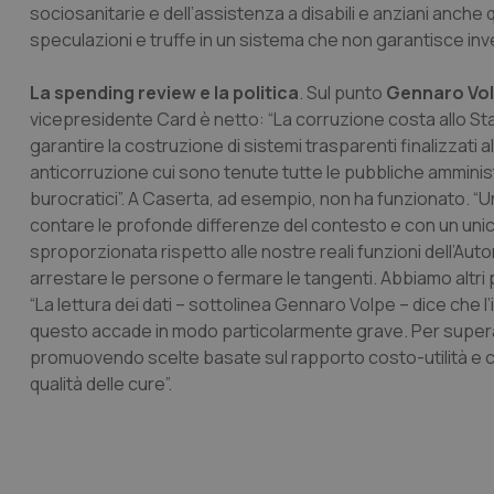
sociosanitarie e dell’assistenza a disabili e anziani anc
speculazioni e truffe in un sistema che non garantisce in
La spending review e la politica
. Sul punto
Gennaro Vo
vicepresidente Card è netto: “La corruzione costa allo Stat
garantire la costruzione di sistemi trasparenti finalizzati al
anticorruzione cui sono tenute tutte le pubbliche ammini
burocratici”. A Caserta, ad esempio, non ha funzionato. 
contare le profonde differenze del contesto e con un un
sproporzionata rispetto alle nostre reali funzioni dell’Autor
arrestare le persone o fermare le tangenti. Abbiamo altri 
“La lettura dei dati – sottolinea Gennaro Volpe – dice che l’
questo accade in modo particolarmente grave. Per superare 
promuovendo scelte basate sul rapporto costo-utilità e c
qualità delle cure”.