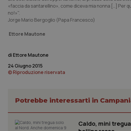
«faccia da santarellino», come diceva mia nonna […] Per q
no!»".
_ga_KM60CM4NPH
Jorge Mario Bergoglio (Papa Francesco)
Ettore Mautone
Nome
Nome
VISITOR_INFO1_LIV
_ga_0VMQEQKQ1N
Ettore Mautone
24 Giugno 2015
© Riproduzione riservata
__Secure-YNID
YSC
Potrebbe interessarti in Campani
__Secure-
ROLLOUT_TOKEN
Caldo, mini tregua
tracking-sites-