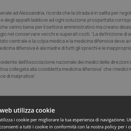
rale ad Alessandria, ricorda che la strada è in salita per regol
e e degli appalti laddove ad ogni soluzione prospettata corris
 che vanno bene per il settore amministrativo ma creano disas
gio nel conservare vecchi e superati costi. “La definizione di 
stato centrale e la colpa medica e la medicina difensiva deve a
icina difensiva è ala madre di tutti gli sprechi e le inappropri
idente dell’Associazione nazionale dei medici delle direzioni
iva collegata alla cosiddetta medicina difensiva” che i medici
ce di malpratice”.
web utilizza cookie
dito sul grande assente dell’incontro: la politica, luogo vero d
ilizza i cookie per migliorare la tua esperienza di navigazione. Ut
ea e gli standard ospedalieri condividendo strategie tra osped
consenti a tutti i cookie in conformità con la nostra policy per i 