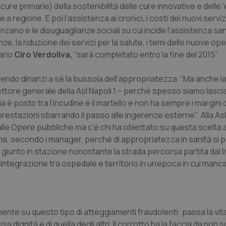
e primarie) della sostenibilità delle cure innovative e delle ‘e
nt
5 mesi 3
Questo cookie viene utilizzato da
CookieScript
regione. E poi l’assistenza ai cronici, i costi dei nuovi servizi 
settimane
Script.com per ricordare le pref
www.quotidianosanita.it
sui cookie dei visitatori. È neces
anzano e le disuguaglianze sociali su cui incide l’assistenza sani
dei cookie di Cookie-Script.com 
enze, la riduzione dei servizi per la salute, i temi delle nuove o
correttamente.
ario
Ciro Verdoliva,
“sarà completato entro la fine del 2015”.
ish-
www.quotidianosanita.it
4
Questo cookie è impostato dall'a
settimane
abilitare il sistema di tracking a
2 giorni
avendo dinanzi a sé la bussola dell’appropriatezza. “Ma anche la
ish-
www.quotidianosanita.it
4
Questo cookie è impostato dall'a
rettore generale della Asl Napoli 1 – perchè spesso siamo lasciat
settimane
assegnare un identificatore generi
2 giorni
 è posto tra l’incudine e il martello e non ha sempre i margini d
prestazioni sbarrando il passo alle ingerenze esterne”. Alla Asl 
1 anno 1
Questo nome di cookie è associa
Google LLC
mese
Universal Analytics, che è un a
.quotidianosanita.it
le Opere pubbliche ma c’è chi ha obiettato su questa scelta al 
significativo del servizio di ana
utilizzato da Google. Questo cook
a, secondo i manager, perché di appropriatezza in sanità si p
per distinguere utenti unici as
generato in modo casuale come i
 giunto in stazione nonostante la strada percorsa partita dal li
cliente. È incluso in ogni richiest
l’integrazione tra ospedale e territorio in un’epoca in cui manc
sito e utilizzato per calcolare i dat
sessioni e campagne per i rapporti 
Sessione
Cookie generato da applicazioni 
PHP.net
linguaggio PHP. Si tratta di un id
www.quotidianosanita.it
generico utilizzato per mantenere 
sessione utente. Normalmente 
mente su questo tipo di atteggiamenti fraudolenti: passa la vit
generato in modo casuale, il mod
utilizzato può essere specifico pe
 dignità e di quella degli altri. Il corrotto ha la faccia da non 