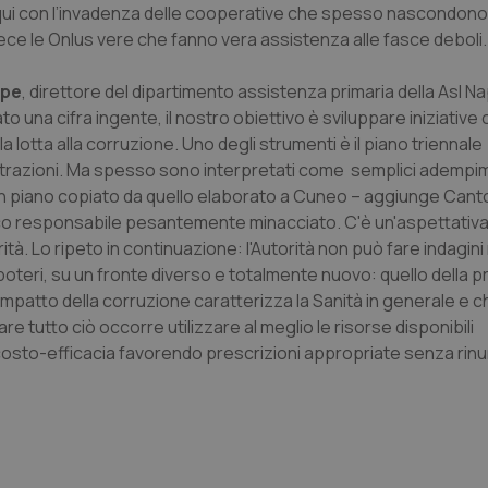
he qui con l’invadenza delle cooperative che spesso nascondono
vece le Onlus vere che fanno vera assistenza alle fasce deboli
lpe
, direttore del dipartimento assistenza primaria della Asl Nap
o una cifra ingente, il nostro obiettivo è sviluppare iniziativ
la lotta alla corruzione. Uno degli strumenti è il piano triennale
strazioni. Ma spesso sono interpretati come semplici adempi
“Un piano copiato da quello elaborato a Cuneo – aggiunge Can
ico responsabile pesantemente minacciato. C'è un'aspettativ
ità. Lo ripeto in continuazione: l'Autorità non può fare indagini
poteri, su un fronte diverso e totalmente nuovo: quello della p
impatto della corruzione caratterizza la Sanità in generale e che
tutto ciò occorre utilizzare al meglio le risorse disponibili
osto-efficacia favorendo prescrizioni appropriate senza rinun