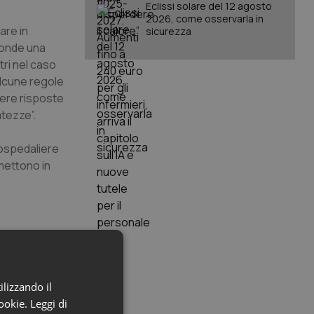
Eclissi solare del 12 agosto
2026, come osservarla in
are in
sicurezza
ponde una
tri nel caso
alcune regole
vere risposte
atezze”.
 ospedaliere
 mettono in
elle scelte,
ilizzando il
ale e
cookie.
Leggi di