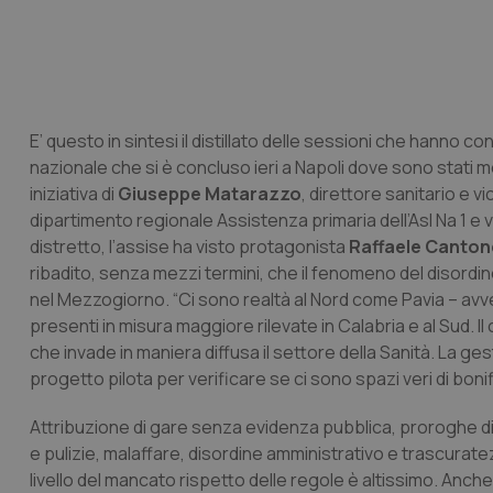
E’ questo in sintesi il distillato delle sessioni che hanno 
nazionale che si è concluso ieri a Napoli dove sono stati molt
iniziativa di
Giuseppe Matarazzo
, direttore sanitario e 
dipartimento regionale Assistenza primaria dell’Asl Na 1 e
distretto, l’assise ha visto protagonista
Raffaele Canton
ribadito, senza mezzi termini, che il fenomeno del disordin
nel Mezzogiorno. “Ci sono realtà al Nord come Pavia – avv
presenti in misura maggiore rilevate in Calabria e al Sud. 
che invade in maniera diffusa il settore della Sanità. La
progetto pilota per verificare se ci sono spazi veri di bonifi
Attribuzione di gare senza evidenza pubblica, proroghe di app
e pulizie, malaffare, disordine amministrativo e trascuratez
livello del mancato rispetto delle regole è altissimo. Anche 