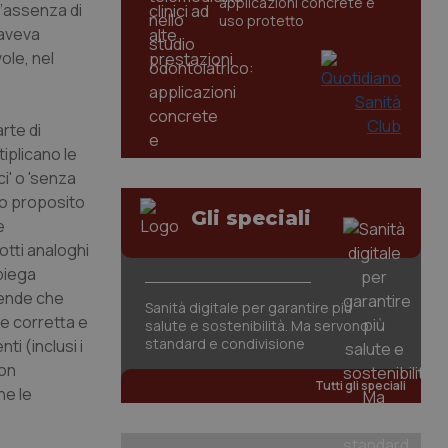
applicazioni concrete e
l’assenza di
uso protetto
 aveva
ole, nel
rte di
iplicano le
i' o 'senza
to proposito
Gli speciali
e
tti analoghi
spiega
ziende che
Sanità digitale per garantire più
e corretta e
salute e sostenibilità. Ma servono
standard e condivisione
ti (inclusi i
non
Tutti gli speciali
he le