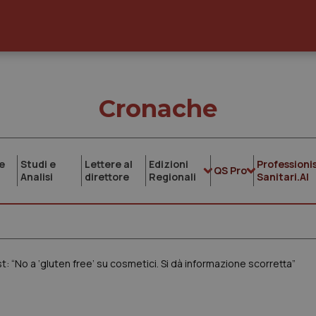
Cronache
e
Studi e
Lettere al
Edizioni
Professionis
QS Pro
Analisi
direttore
Regionali
Sanitari.AI
t: “No a ‘gluten free’ su cosmetici. Si dà informazione scorretta”