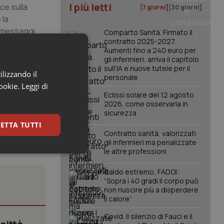
I più letti
ce sulla
[7 giorni]
[30 giorni]
 la
e messaggi
Comparto Sanità. Firmato il
contratto 2025-2027.
salute dal
Aumenti fino a 240 euro per
in una
gli infermieri, arriva il capitolo
entirsi
sull'IA e nuove tutele per il
ilizzando il
personale
vita, ben
cookie.
Leggi di
Eclissi solare del 12 agosto
2026, come osservarla in
sicurezza
ETTA TUTTI
Contratto sanità, valorizzati
gli infermieri ma penalizzate
le altre professioni
keting
Caldo estremo, FADOI:
“Sopra i 40 gradi il corpo può
non riuscire più a disperdere
il calore”
Covid. Il silenzio di Fauci e il