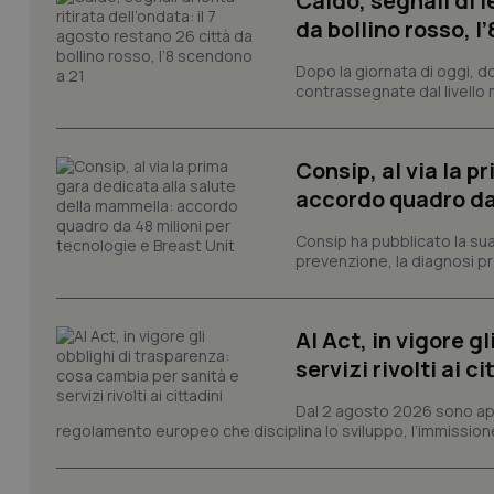
Caldo, segnali di l
da bollino rosso, l
I cookie necessari con
e l'accesso alle aree 
Dopo la giornata di oggi, do
contrassegnate dal livello m
Nome
VISITOR_PRIVACY_
Consip, al via la 
accordo quadro da 
CookieScriptConse
Consip ha pubblicato la sua 
prevenzione, la diagnosi pre
tracking-sites-ironf
AI Act, in vigore g
tracking-enable
servizi rivolti ai ci
tracking-sites-ironf
session-id
Dal 2 agosto 2026 sono applic
regolamento europeo che disciplina lo sviluppo, l’immissione s
_ga