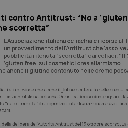
i contro Antitrust: “No a ‘gluten
ne scorretta”
L'Associazione italiana celiachia è ricorsa al 
un provvedimento dell'Antitrust che 'assolve
pubblicità ritenuta "scorretta" dai celiaci. "Il
‘gluten free’ sui cosmetici crea allarmismo
e anche il glutine contenuto nelle creme poss
 celiaci e li convince che anche il glutine contenuto nelle crem
ociazione italiana celiachia Onlus, ha deciso di impugnare davan
cato "non scorretto" il comportamento di un’azienda cosmetic
zarli.
 della delibera dell’Autorità Antitrust del 15 ottobre scorso. L