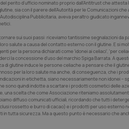
del perito d’ufficio nominato proprio dall’Antitrust che attesta 
lutine, sia con il parere dell’Autorità per le Comunicazioni che
di Autodisciplina Pubblicitaria, aveva peraltro giudicato ingannev
etici.
 tornare sui suoi passi: riceviamo tantissime segnalazioni da pa
o salute a causa del contatto esterno con il glutine. E si molt
 per la persona dichiarati come 'idonei ai celiaci', 'per celiac
hiederci la concessione d'uso del marchio Spiga Barrata. A ques
za di glutine induce le persone celiache a pensare che il glutin
oso per la loro salute ma anche, di conseguenza, che i prodo
i indicazioni in etichetta, siano necessariamente non idonei – 
che sono quindi indotte a scartare i prodotti cosmetici delle a
ate, una scelta che come Associazione riteniamo assolutament
abbiamo diffuso comunicati ufficiali, ricordando che tutti i detergen
 (inclusi rossetto e burro di cacao) e i prodotti per uso esterno 
ati in tutta sicurezza. Ma a questo punto è necessario che anc