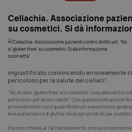
Celiachia. Associazione pazient
su cosmetici. Si dà informazio
ingiustificato convincendo erroneamente ch
pericoloso per la salute dei celiaci".
"No al claim ‘gluten free’ sui cosmetici: crea allarme tra i
pericoloso per la loro salute". Con questa motivazione l’Ass
provvedimento con il quale l’Antitrust aveva invece giudi
leva sull’assenza di glutine nei propri prodotti per pubbliciz
Il ricorso chiede al Tar l’annullamento, previa sospensione,