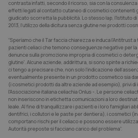
contrasta infatti, secondo il ricorso, sia con la consulenza 
effetti legati al contatto cutaneo di cosmetici contenenti g
giudicato scorretta la pubblicità. Lo stesso Iap, l’Istituto 
2013, l’utilizzo della dicitura senza glutine nei prodotti cosm
“Speriamo che il Tar faccia chiarezza e induca l’Antitrust a
pazienti celiaci che temono conseguenze negative per la lor
denunce sulla promozione impropria di cosmetici o detergenti
glutine'. Alcune aziende, addirittura, si sono spinte a ric
ci tengo a precisare che, non solo l’indicazione dell’assen
eventualmente presente in un prodotto cosmetico sia dann
(i cosmetici prodotti da altre aziende ad esempio), privi d
l'Associazione italiana celiachia Onlus -. Le persone celia
non inseriscono in etichetta comunicazioni a loro destin
leale. Al fine di tranquillizzare i pazienti e i loro famigliari 
dentifrici, i collutori e le paste per dentiera), i cosmetici
comportano rischi per il celiaco e possono essere utilizz
Autorità preposte si facciano carico del problema”.