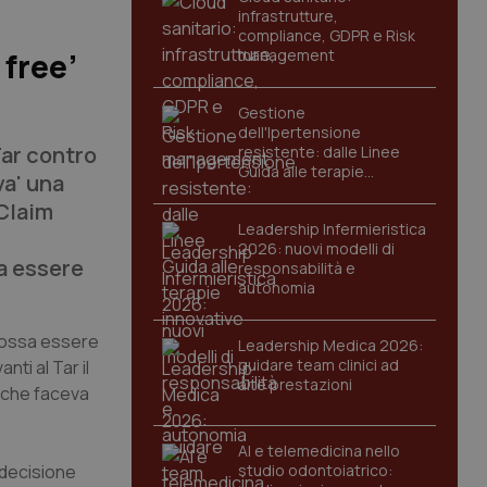
infrastrutture,
compliance, GDPR e Risk
management
 free’
Gestione
dell'Ipertensione
Tar contro
resistente: dalle Linee
Guida alle terapie
va' una
innovative
 Claim
Leadership Infermieristica
2026: nuovi modelli di
a essere
responsabilità e
autonomia
e possa essere
Leadership Medica 2026:
guidare team clinici ad
ti al Tar il
alte prestazioni
a che faceva
AI e telemedicina nello
a decisione
studio odontoiatrico: