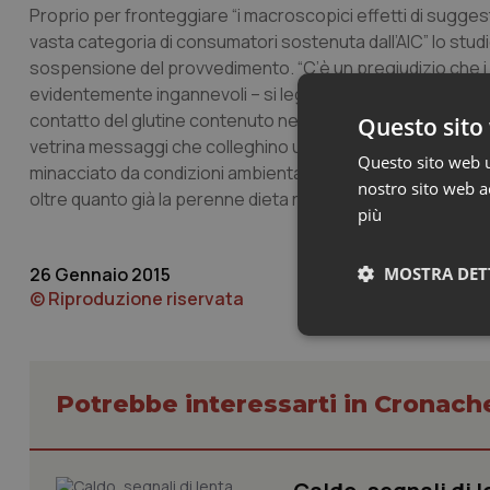
Proprio per fronteggiare “i macroscopici effetti di sugges
vasta categoria di consumatori sostenuta dall’AIC” lo stud
sospensione del provvedimento. “C’è un pregiudizio che 
evidentemente ingannevoli – si legge nel ricorso – che indu
contatto del glutine contenuto nei cosmetici con la cute d
Questo sito 
vetrina messaggi che colleghino un prodotto cosmetico all
Questo sito web ut
minacciato da condizioni ambientali (glutine a contatto con
nostro sito web ac
oltre quanto già la perenne dieta rigorosamente senza gl
più
26 Gennaio 2015
MOSTRA DET
© Riproduzione riservata
Neces
Potrebbe interessarti in Cronach