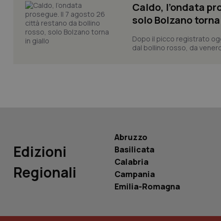
Caldo, l’ondata pro
solo Bolzano torna 
Dopo il picco registrato og
dal bollino rosso, da venerd
PHPSESSID
_ga_KM60CM4NPH
Abruzzo
Edizioni
Basilicata
Nome
Calabria
Nome
Regionali
Campania
VISITOR_INFO1_LIV
_ga_0VMQEQKQ1N
Emilia-Romagna
__Secure-YNID