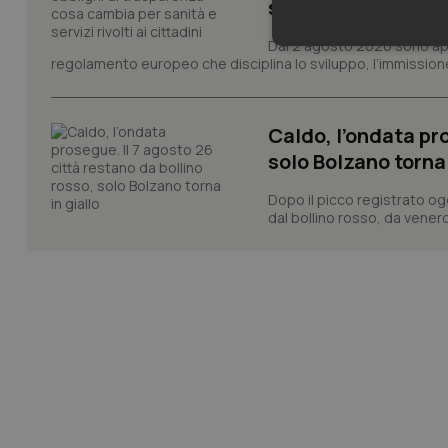
servizi rivolti ai ci
Dal 2 agosto 2026 sono applic
Neces
regolamento europeo che disciplina lo sviluppo, l’immissione s
Caldo, l’ondata pro
solo Bolzano torna 
Dopo il picco registrato og
dal bollino rosso, da venerd
I cookie necessari con
e l'accesso alle aree 
Nome
VISITOR_PRIVACY_
CookieScriptConse