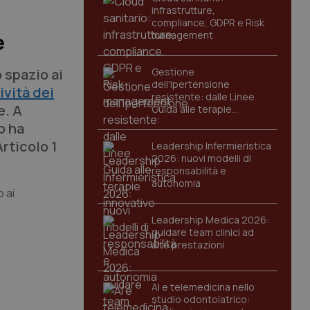
infrastrutture,
compliance, GDPR e Risk
management
e
 spazio ai
Gestione
dell'Ipertensione
ività dei
resistente: dalle Linee
e. A
Guida alle terapie
innovative
o ha
Articolo 1
Leadership Infermieristica
2026: nuovi modelli di
responsabilità e
autonomia
o ai
Leadership Medica 2026:
guidare team clinici ad
alte prestazioni
AI e telemedicina nello
studio odontoiatrico: