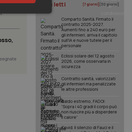
I più letti
[7 giorni]
[30 giorni]
il
keting
Comparto Sanità. Firmato il
contratto 2025-2027.
Aumenti fino a 240 euro per
gli infermieri, arriva il capitolo
osso,
sull'IA e nuove tutele per il
personale
Eclissi solare del 12 agosto
assegnate
2026, come osservarla in
sicurezza
igazione sulle pagine
kie.
Contratto sanità, valorizzati
gli infermieri ma penalizzate
le altre professioni
er memorizzare le
utente per la loro
 dati sul consenso
Caldo estremo, FADOI:
itiche e
tendo che le loro
“Sopra i 40 gradi il corpo può
ssioni future.
non riuscire più a disperdere
il calore”
l servizio Cookie-
erenze di consenso
sario che il banner
Covid. Il silenzio di Fauci e il
funzioni