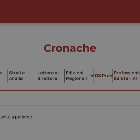
Cronache
e
Studi e
Lettere al
Edizioni
Professionis
QS Pro
Analisi
direttore
Regionali
Sanitari.AI
anità a parlarne