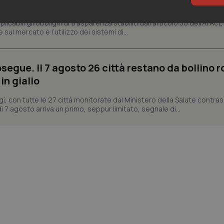
ttadini
abili gli obblighi di trasparenza stabiliti dall’articolo 50 dell’AI Act, 
sari
Statistici
Mar
ul mercato e l’utilizzo dei sistemi di...
segue. Il 7 agosto 26 città restano da bollino r
in giallo
Necessari
Statistici
Marketing
gi, con tutte le 27 città monitorate dal Ministero della Salute contr
ì 7 agosto arriva un primo, seppur limitato, segnale di...
tribuiscono a rendere fruibile il sito web abilitandone funzionalità di base quali la nav
protette del sito. Il sito web non è in grado di funzionare correttamente senza questi coo
Fornitore
/
Dominio
Scadenza
Descrizione
METADATA
5 mesi 4
Questo cookie viene utilizzato p
YouTube
settimane
scelte di consenso e privacy dell'
.youtube.com
interazione con il sito. Registra i
del visitatore riguardo a varie pol
impostazioni sulla privacy, garan
preferenze siano onorate nelle se
nt
5 mesi 3
Questo cookie viene utilizzato da
CookieScript
settimane
Script.com per ricordare le pref
www.quotidianosanita.it
sui cookie dei visitatori. È neces
dei cookie di Cookie-Script.com 