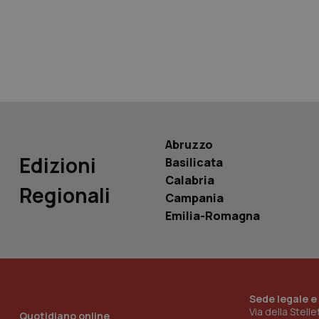
tracking-sites-ironf
tracking-enable
tracking-sites-ironf
session-id
_ga
Abruzzo
Edizioni
Basilicata
Calabria
Regionali
Campania
PHPSESSID
Emilia-Romagna
Sede legale e
_ga_KM60CM4NPH
Via della Stell
Quotidiano online