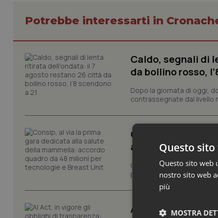
Potrebbe interessarti in Cronach
Caldo, segnali di l
da bollino rosso, l
Dopo la giornata di oggi, do
contrassegnate dal livello m
Consip, al via la 
accordo quadro da 
Questo sito 
Questo sito web ut
Consip ha pubblicato la sua 
prevenzione, la diagnosi pre
nostro sito web ac
più
AI Act, in vigore g
MOSTRA DET