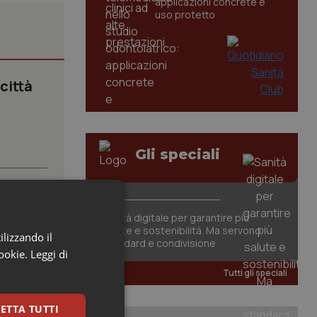
applicazioni concrete e
uso protetto
 città
.
Gli speciali
Sanità digitale per garantire più
salute e sostenibilità. Ma servono
ilizzando il
a
standard e condivisione
cookie.
Leggi di
Tutti gli speciali
tà e
ETTA TUTTI