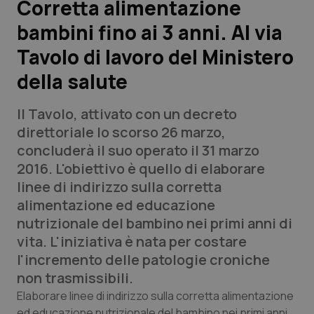
Corretta alimentazione
bambini fino ai 3 anni. Al via
Scienza e Farmaci
Tavolo di lavoro del Ministero
Studi e Analisi
della salute
Lettere al direttore
Il Tavolo, attivato con un decreto
direttoriale lo scorso 26 marzo,
Edizioni Regionali
concluderà il suo operato il 31 marzo
2016. L'obiettivo è quello di elaborare
QS Pro
linee di indirizzo sulla corretta
alimentazione ed educazione
Professionisti Sanitari.AI
nutrizionale del bambino nei primi anni di
vita. L'iniziativa è nata per costare
Abruzzo
QS Pro Gold
l'incremento delle patologie croniche
non trasmissibili.
QS Club
Newsletter
Basilicata
Artrite & artrosi
Elaborare linee di indirizzo sulla corretta alimentazione
ed educazione nutrizionale del bambino nei primi anni