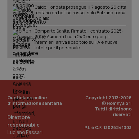
Caldo, l’ondata prosegue. Il 7 agosto 26 città
restano da bollino rosso, solo Bolzano torna
in giallo
_ga_KM60CM4NPH
.quotidianosanita.it
1 anno
Comparto Sanità. Firmato il contratto 2025-
mes
2027. Aumenti fino a 240 euro per gli
infermieri, arriva il capitolo sull'IA e nuove
tutele per il personale
Fornitore
/
Nome
Scadenza
Descrizion
Dominio
Quotidiano online
Copyright 2013-2026
Nome
Fornitore
/
Dominio
Scadenza
Des
_ga_0VMQEQKQ1N
.quotidianosanita.it
1 anno 1
Questo
d'informazione sanitaria
© Homnya Srl
mese
cookie
VISITOR_INFO1_LIVE
5 mesi 4
Que
Google LLC
Tutti i diritti sono
viene
settimane
imp
.youtube.com
riservati
utilizzato
You
Direttore
da Google
ten
Analytics
responsabile
pre
P.I. e C.F. 13026241003
per
del
Luciano Fassari
mantener
vid
lo stato
inco