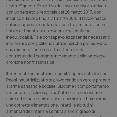
Calabria
Asma & BPCO
di vita. E' questo l'obiettivo del tavolo di lavoro attivato
con un decreto direttoriale del 26 marzo 2015, con
Campania
Car-T
incarico di lavoro fino al 31 marzo 2016. Il tavolo nasce
dal presupposto che la relazione tra alimentazione e
salute è dimostrata da evidenze scientifiche
Emilia-Romagna
Colesterolo & coronaropatie
inequivocabili. Tale consapevolezza rende necessario
intervenire con politiche nutrizionali che promuovano
Friuli Venezia Giulia
Dermatite Atopica
una alimentazione corretta ed equilibrata,
contrastando il costante incremento delle patologie
Lazio
Diabete & glucometri
croniche non trasmissibili.
Liguria
Disturbi dell’umore
Il crescente aumento dell’obesità, specie infantile, nei
Paesi industrializzati sta provocando un vero e proprio
Lombardia
Dolore
allarme sanitario e sociale. Siccome il comportamento
alimentare si delinea già nell’infanzia, è necessario
agire ed educare, sin dai primi anni di vita, i bambini ad
Marche
Donna & Salute
una corretta alimentazione. Infatti, le abitudini
alimentari dell’infanzia sembra siano in grado di
Molise
Epatiti