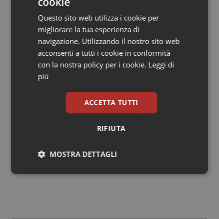
cookie
Prof.
Mario De Curtis
Dipartimento di Pediatria e Neuropsichiatria Infantile
Questo sito web utilizza i cookie per
Università di Roma La Sapienza
migliorare la tua esperienza di
Dott.
Marco Silano
navigazione. Utilizzando il nostro sito web
Istituto Superiore di Sanità –Dip. Sanità pubblica
acconsenti a tutti i cookie in conformità
veterinaria e sicurezza alimentare
con la nostra policy per i cookie.
Leggi di
Dott.
Roberto Copparoni
più
Ministero della salute – DGISAN uff. V – Nutrizione
Dott.
Bruno Scarpa
ACCETTA TUTTI
Ministero della salute – DGISAN uff. IV – Alimenti
particolari e integratori
RIFIUTA
06 Maggio 2015
MOSTRA DETTAGLI
© Riproduzione riservata
Necessari
Statistici
Marketing