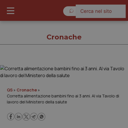
Domenica 9 Agosto 2026
Cronache
Cronache
Cronache
QS
»
Cronache
»
Corretta alimentazione bambini fino ai 3 anni. Al via Tavolo di
Governo e Parlamento
lavoro del Ministero della salute
Regioni e Asl
Lavoro e Professioni