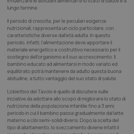
influenzare le abitudini alimentari e lo stato di salute e a
lungo termine.
Piemonte
HIV
Il periodo di crescita, per le peculiari esigenze
Provincia Autonoma di Bolzano
Infezioni & Febbre
nutrizionali, rappresenta un ciclo particolare, con
caratteristiche diverse dall’età adulta. In questo
Provincia Autonoma di Trento
Ipertensione & Scompenso
periodo, infatti, l’alimentazione deve apportare il
materiale energetico e costruttivo necessario per il
sostegno dell’organismo e il suo accrescimento. Il
Puglia
Malattie rare
bambino educato ad alimentarsi in modo variato ed
equilibrato potrà mantenere da adulto questa buona
Sardegna
Malattia di Crohn & Rettocolite Ulcerosa
abitudine, a tutto vantaggio del suo stato di salute.
Sicilia
Neuroscienze & patologie neurodegenerative
L’obiettivo del Tavolo è quello di discutere sulle
iniziative da adottare allo scopo di migliorare lo stato di
Toscana
Obesità
nutrizione della popolazione infantile fino a 3 anni,
periodo in cui il bambino passa gradualmente dal latte
Umbria
Oftalmologia
materno a cibi semi-solidi diversi. Dopo la scelta del
tipo di allattamento, lo svezzamento diviene infatti il