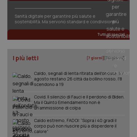
Sanità digitale per garantire più salute e
sostenibilità. Ma servono standard e condivisione
Tutti gli speciali
PHPSESSID
Sessio
PHP.net
I più letti
www.quotidianosanita.it
[7 giorni]
[30 giorni]
Caldo, segnali di lenta ritirata dell'ondata: il 7
agosto restano 26 città da bollino rosso, l'8
scendono a 19
Covid. Il silenzio di Fauci e il perdono di Biden.
Ma il Quinto Emendamento non è
un’ammissione di colpa
Caldo estremo, FADOI: “Sopra i 40 gradi il
corpo può non riuscire più a disperdere il
calore”