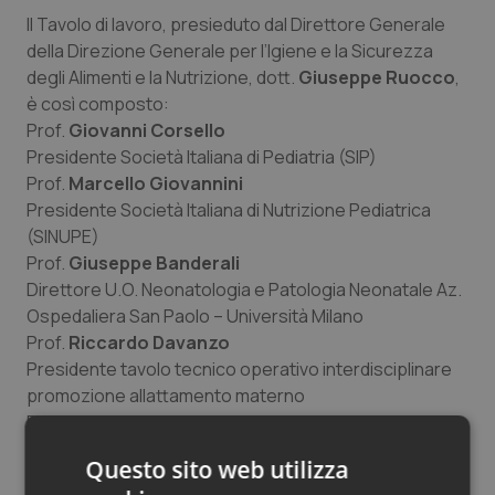
Il Tavolo di lavoro, presieduto dal Direttore Generale
Salute orale & impianti
della Direzione Generale per l’Igiene e la Sicurezza
degli Alimenti e la Nutrizione, dott.
Giuseppe Ruocco
,
Sangue & coagulazione
è così composto:
Prof.
Giovanni Corsello
Tiroide
Presidente Società Italiana di Pediatria (SIP)
Prof.
Marcello Giovannini
Tumore al seno
Presidente Società Italiana di Nutrizione Pediatrica
(SINUPE)
Tumore ovarico
Prof.
Giuseppe Banderali
Direttore U.O. Neonatologia e Patologia Neonatale Az.
Tumori del Polmone & Testa Collo
Ospedaliera San Paolo – Università Milano
Prof.
Riccardo Davanzo
Presidente tavolo tecnico operativo interdisciplinare
Tumori gastrointestinali
promozione allattamento materno
Prof.
Claudio Maffeis
Ulcera & Reflusso
Direttore U.O Diabetologia, Nutrizione clinica e obesità
Questo sito web utilizza
ULSS 20 Verona
Vaccini