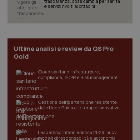
trasparenza: cosa cambia per sanità
e servizi rivolti ai cittadini
CookieScriptConsent
5 mesi
CookieScript
settim
www.quotidianosanita.it
Ultime analisi e review da QS Pro
Gold
Cloud sanitario: infrastrutture,
compliance, GDPR e Risk management
Gestione dell'Ipertensione resistente:
tracking-sites-ironfish-
www.quotidianosanita.it
4
dalle Linee Guida alle terapie innovative
tracking-enable
settim
2 gior
Leadership Infermieristica 2026: nuovi
modelli di responsabilità e autonomia