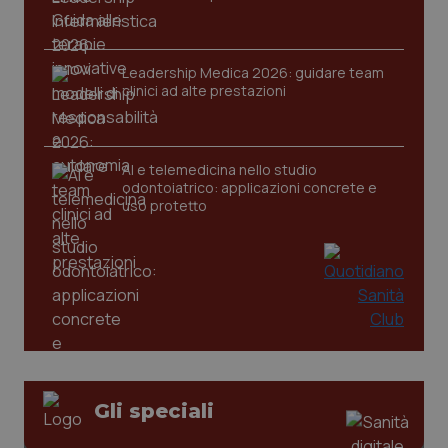
tracking-sites-ironfish-
www.quotidianosanita.it
4
session-id
settim
2 gior
Leadership Medica 2026: guidare team
clinici ad alte prestazioni
_ga
1 anno
Google LLC
mes
.quotidianosanita.it
AI e telemedicina nello studio
odontoiatrico: applicazioni concrete e
uso protetto
Gli speciali