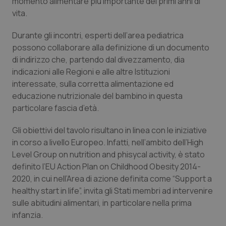
momento alimentare più importante dei primi anni di
Valle D’Aosta
Oncodermatologia
vita.
Veneto
Oncoematologia
Durante gli incontri, esperti dell’area pediatrica
possono collaborare alla definizione di un documento
Oncologia & Nutrizione
di indirizzo che, partendo dal divezzamento, dia
indicazioni alle Regioni e alle altre Istituzioni
Psoriasi & pelle
interessate, sulla corretta alimentazione ed
educazione nutrizionale del bambino in questa
Quotidiano Cardiologia
particolare fascia d’età.
Gli obiettivi del tavolo risultano in linea con le iniziative
Quotidiano Chirurgia
in corso a livello Europeo. Infatti, nell’ambito dell’High
Level Group on nutrition and phisycal activity, è stato
Quotidiano Oncologia
definito l’EU Action Plan on Childhood Obesity 2014-
2020, in cui nell’Area di azione definita come “Support a
Quotidiano Pediatria
healthy start in life”, invita gli Stati membri ad intervenire
sulle abitudini alimentari, in particolare nella prima
Rene & patologie urogenitali
infanzia.