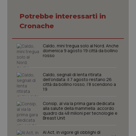
Potrebbe interessarti in
Necessari
Statistici
Marketing
Cronache
I cookie necessari contribuiscono a rendere fruibile il
sito web abilitandone funzionalità di base quali la
navigazione sulle pagine e l'accesso alle aree
protette del sito. Il sito web non è in grado di
Caldo, mini tregua solo al Nord. Anche
funzionare correttamente senza questi cookie.
domenica 9 agosto 19 città da bollino
rosso
Nome
Fornitore
/
Dominio
Scaden
VISITOR_PRIVACY_METADATA
5 mesi
YouTube
settim
.youtube.com
Caldo, segnali di lenta ritirata
dell’ondata: il 7 agosto restano 26
città da bollino rosso, l’8 scendono a
19
Consip, al via la prima gara dedicata
alla salute della mammella: accordo
quadro da 48 milioni per tecnologie e
Breast Unit
AI Act, in vigore gli obblighi di