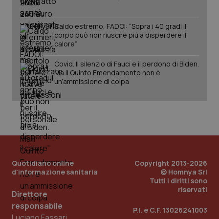
Caldo estremo, FADOI: “Sopra i 40 gradi il
corpo può non riuscire più a disperdere il
calore”
Covid. Il silenzio di Fauci e il perdono di Biden.
Ma il Quinto Emendamento non è
un’ammissione di colpa
Quotidiano online
Copyright 2013-2026
d'informazione sanitaria
© Homnya Srl
Tutti i diritti sono
riservati
Direttore
PHPSESSID
Sessio
PHP.net
responsabile
www.quotidianosanita.it
P.I. e C.F. 13026241003
Luciano Fassari