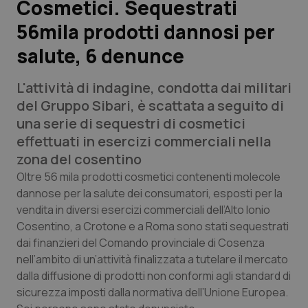
Cosmetici. Sequestrati
56mila prodotti dannosi per
Scienza e Farmaci
salute, 6 denunce
Studi e Analisi
L'attività di indagine, condotta dai militari
Lettere al direttore
del Gruppo Sibari, è scattata a seguito di
una serie di sequestri di cosmetici
Edizioni Regionali
effettuati in esercizi commerciali nella
zona del cosentino
QS Pro
Oltre 56 mila prodotti cosmetici contenenti molecole
dannose per la salute dei consumatori, esposti per la
vendita in diversi esercizi commerciali dell’Alto Ionio
Professionisti Sanitari.AI
Cosentino, a Crotone e a Roma sono stati sequestrati
dai finanzieri del Comando provinciale di Cosenza
Abruzzo
QS Pro Gold
nell’ambito di un’attività finalizzata a tutelare il mercato
dalla diffusione di prodotti non conformi agli standard di
QS Club
Newsletter
Basilicata
Artrite & artrosi
sicurezza imposti dalla normativa dell’Unione Europea.