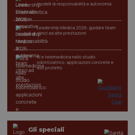
settim
modelli di responsabilità e autonomia
.youtube.com
Leadership Medica 2026: guidare team
clinici ad alte prestazioni
AI e telemedicina nello studio
odontoiatrico: applicazioni concrete e
uso protetto
CookieScriptConsent
5 mesi
CookieScript
settim
www.quotidianosanita.it
Gli speciali