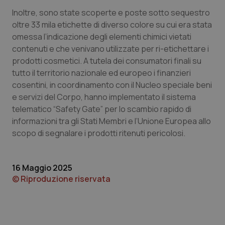
Inoltre, sono state scoperte e poste sotto sequestro
Piemonte
HIV
oltre 33 mila etichette di diverso colore su cui era stata
omessa l’indicazione degli elementi chimici vietati
Provincia Autonoma di Bolzano
Infezioni & Febbre
contenuti e che venivano utilizzate per ri-etichettare i
prodotti cosmetici. A tutela dei consumatori finali su
Provincia Autonoma di Trento
Ipertensione & Scompenso
tutto il territorio nazionale ed europeo i finanzieri
cosentini, in coordinamento con il Nucleo speciale beni
Puglia
Malattie rare
e servizi del Corpo, hanno implementato il sistema
telematico “Safety Gate” per lo scambio rapido di
informazioni tra gli Stati Membri e l’Unione Europea allo
Sardegna
Malattia di Crohn & Rettocolite Ulcerosa
scopo di segnalare i prodotti ritenuti pericolosi.
Sicilia
Neuroscienze & patologie neurodegenerative
16 Maggio 2025
Toscana
Obesità
© Riproduzione riservata
Umbria
Oftalmologia