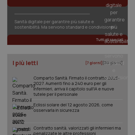
Sanità digitale per garantire più salute e
sostenibilità. Ma servono standard e condivisione
tracking-sites-ironfish-
www.quotidianosanita.it
4
Tutti gli speciali
tracking-enable
settim
2 gior
I più letti
[7 giorni]
[30 giorni]
tracking-sites-ironfish-
www.quotidianosanita.it
4
session-id
settim
Comparto Sanità. Firmato il contratto 2025-
2 gior
2027. Aumenti fino a 240 euro per gli
infermieri, arriva il capitolo sull'IA e nuove
tutele per il personale
Eclissi solare del 12 agosto 2026, come
_ga
1 anno
Google LLC
osservarla in sicurezza
mes
.quotidianosanita.it
Contratto sanità, valorizzati gli infermieri ma
penalizzate le altre professioni