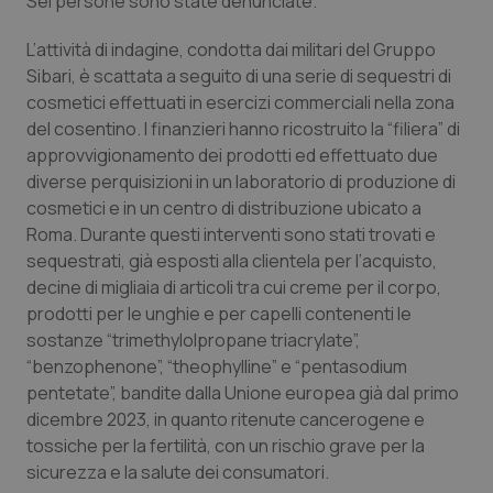
Sei persone sono state denunciate.
Calabria
Asma & BPCO
L’attività di indagine, condotta dai militari del Gruppo
Campania
Car-T
Sibari, è scattata a seguito di una serie di sequestri di
cosmetici effettuati in esercizi commerciali nella zona
del cosentino. I finanzieri hanno ricostruito la “filiera” di
Emilia-Romagna
Colesterolo & coronaropatie
approvvigionamento dei prodotti ed effettuato due
diverse perquisizioni in un laboratorio di produzione di
Friuli Venezia Giulia
Dermatite Atopica
cosmetici e in un centro di distribuzione ubicato a
Roma. Durante questi interventi sono stati trovati e
Lazio
Diabete & glucometri
sequestrati, già esposti alla clientela per l’acquisto,
decine di migliaia di articoli tra cui creme per il corpo,
Liguria
Disturbi dell’umore
prodotti per le unghie e per capelli contenenti le
sostanze “trimethylolpropane triacrylate”,
Lombardia
Dolore
“benzophenone”, “theophylline” e “pentasodium
pentetate”, bandite dalla Unione europea già dal primo
Marche
Donna & Salute
dicembre 2023, in quanto ritenute cancerogene e
tossiche per la fertilità, con un rischio grave per la
sicurezza e la salute dei consumatori.
Molise
Epatiti