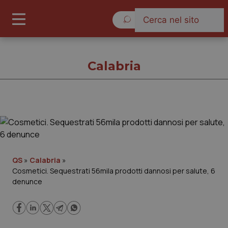
Giovedì 6 Agosto 2026
Calabria
Calabria
Cronache
QS
»
Calabria
»
Cosmetici. Sequestrati 56mila prodotti dannosi per salute, 6
Governo e Parlamento
denunce
Regioni e Asl
Lavoro e Professioni