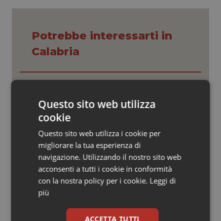
Valle D’Aosta
Oncodermatologia
Veneto
Oncoematologia
Potrebbe interessarti in
Calabria
Oncologia & Nutrizione
Psoriasi & pelle
Caldo, segnali di lenta ritirata
dell’ondata: il 7 agosto restano 26
città da bollino rosso, l’8 scendono a
Questo sito web utilizza
Quotidiano Cardiologia
21
cookie
Quotidiano Chirurgia
Consip, al via la prima gara dedicata
Questo sito web utilizza i cookie per
alla salute della mammella: accordo
migliorare la tua esperienza di
quadro da 48 milioni per tecnologie e
Quotidiano Oncologia
Breast Unit
navigazione. Utilizzando il nostro sito web
acconsenti a tutti i cookie in conformità
AI Act, in vigore gli obblighi di
Quotidiano Pediatria
con la nostra policy per i cookie.
Leggi di
trasparenza: cosa cambia per sanità
più
e servizi rivolti ai cittadini
Rene & patologie urogenitali
ACCETTA TUTTI