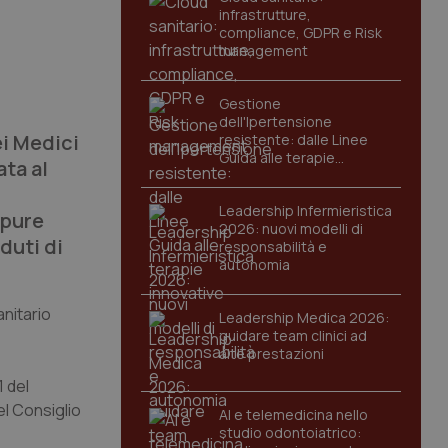
infrastrutture,
compliance, GDPR e Risk
management
Gestione
dell'Ipertensione
i Medici
resistente: dalle Linee
Guida alle terapie
ata al
innovative
Leadership Infermieristica
ppure
2026: nuovi modelli di
duti di
responsabilità e
autonomia
anitario
Leadership Medica 2026:
guidare team clinici ad
alte prestazioni
1 del
el Consiglio
AI e telemedicina nello
studio odontoiatrico: