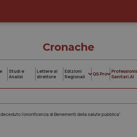
Cronache
e
Studi e
Lettere al
Edizioni
Professionis
QS Pro
Analisi
direttore
Regionali
Sanitari.AI
 deceduto l’onorificenza di Benemeriti della salute pubblica”