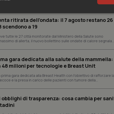
aranno 19 le città contrassegnate...
sari
Statistici
Mar
enta ritirata dell’ondata: il 7 agosto restano 26
’8 scendono a 19
ve tutte le 27 città monitorate dal Ministero della Salute sono
assimo di allerta, il nuovo bollettino sulle ondate di calore segnala..
Necessari
Statistici
Marketing
prima gara dedicata alla salute della mammella:
tribuiscono a rendere fruibile il sito web abilitandone funzionalità di base quali la nav
protette del sito. Il sito web non è in grado di funzionare correttamente senza questi coo
48 milioni per tecnologie e Breast Unit
Fornitore
/
Dominio
Scadenza
Descrizione
prima gara dedicata alla Breast Health con l'obiettivo di rafforzare l
METADATA
5 mesi 4
Questo cookie viene utilizzato p
YouTube
coce e la presa in carico delle pazienti con tumore della...
settimane
scelte di consenso e privacy dell'
.youtube.com
interazione con il sito. Registra i
del visitatore riguardo a varie pol
impostazioni sulla privacy, garan
preferenze siano onorate nelle se
li obblighi di trasparenza: cosa cambia per sani
nt
5 mesi 3
Questo cookie viene utilizzato da
ttadini
CookieScript
settimane
Script.com per ricordare le pref
www.quotidianosanita.it
sui cookie dei visitatori. È neces