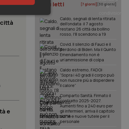
I più letti
[7 giorni]
[30 giorni]
keting
Caldo, segnali di lenta ritirata
 città
dell'ondata: il 7 agosto
restano 26 città da bollino
rosso, l'8 scendono a 19
Covid. Il silenzio di Fauci e il
.
perdono di Biden. Ma il Quinto
Emendamento non è
un’ammissione di colpa
igazione sulle pagine
Caldo estremo, FADOI:
kie.
“Sopra i 40 gradi il corpo può
non riuscire più a disperdere
a
il calore”
er memorizzare le
utente per la loro
Comparto Sanità. Firmato il
 dati sul consenso
contratto 2025-2027.
itiche e
tendo che le loro
Aumenti fino a 240 euro per
ssioni future.
tà e
gli infermieri, arriva il capitolo
sull'IA e nuove tutele per il
l servizio Cookie-
personale
erenze di consenso
sario che il banner