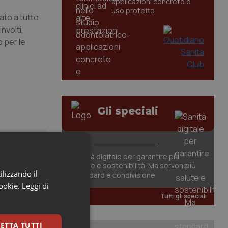
applicazioni concrete e
uso protetto
ato a tutto
nvolti,
 per le
Gli speciali
Sanità digitale per garantire più
salute e sostenibilità. Ma servono
ilizzando il
standard e condivisione
cookie.
Leggi di
à da
Tutti gli speciali
nistero
ETTA TUTTI