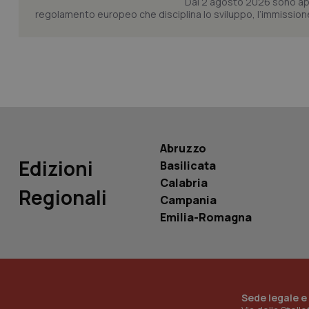
Dal 2 agosto 2026 sono applic
regolamento europeo che disciplina lo sviluppo, l’immissione s
tracking-sites-ironf
tracking-enable
tracking-sites-ironf
session-id
_ga
Abruzzo
Edizioni
Basilicata
Calabria
Regionali
Campania
PHPSESSID
Emilia-Romagna
_ga_KM60CM4NPH
Sede legale e