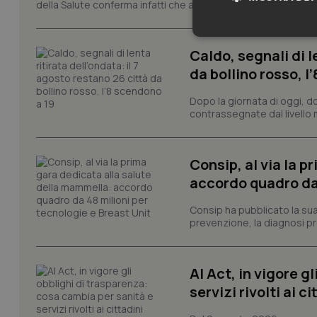
della Salute conferma infatti che anche domenica 9 agosto s
Neces
Caldo, segnali di l
da bollino rosso, l
Dopo la giornata di oggi, do
contrassegnate dal livello m
Consip, al via la 
I cookie necessari con
e l'accesso alle aree 
accordo quadro da 
Nome
Consip ha pubblicato la sua 
VISITOR_PRIVACY_
prevenzione, la diagnosi pre
AI Act, in vigore g
CookieScriptConse
servizi rivolti ai ci