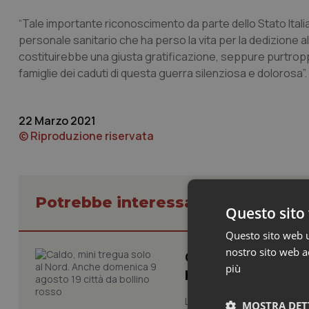
“Tale importante riconoscimento da parte dello Stato Italia
personale sanitario che ha perso la vita per la dedizione al 
costituirebbe una giusta gratificazione, seppure purtropp
famiglie dei caduti di questa guerra silenziosa e dolorosa”.
22 Marzo 2021
© Riproduzione riservata
Potrebbe interessarti in Cronach
Questo sito 
Questo sito web ut
nostro sito web ac
Caldo, mini tregua
più
bollino rosso
La quarta ondata di calore c
MOSTRA DET