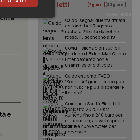
ETTA TUTTI
I più letti
[7 giorni]
[30 giorni]
 città
keting
Caldo, segnali di lenta ritirata
dell'ondata: il 7 agosto
restano 26 città da bollino
rosso, l'8 scendono a 19
.
Covid. Il silenzio di Fauci e il
perdono di Biden. Ma il Quinto
Emendamento non è
un’ammissione di colpa
igazione sulle pagine
Caldo estremo, FADOI:
kie.
“Sopra i 40 gradi il corpo può
a
non riuscire più a disperdere
il calore”
er memorizzare le
utente per la loro
Comparto Sanità. Firmato il
 dati sul consenso
contratto 2025-2027.
itiche e
tà e
Aumenti fino a 240 euro per
tendo che le loro
ssioni future.
gli infermieri, arriva il capitolo
sull'IA e nuove tutele per il
l servizio Cookie-
personale
erenze di consenso
il
sario che il banner