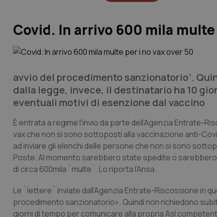
Covid. In arrivo 600 mila multe 
avvio del procedimento sanzionatorio’. Qui
dalla legge, invece, il destinatario ha 10 g
eventuali motivi di esenzione dal vaccino
È entrata a regime l’invio da parte dell’Agenzia Entrate-Ris
vax che non si sono sottoposti alla vaccinazione anti-Covi
ad inviare gli elenchi delle persone che non si sono sottopo
Poste. Al momento sarebbero state spedite o sarebbero in 
di circa 600mila `multe´. Lo riporta l’Ansa.
Le `lettere´ inviate dall’Agenzia Entrate-Riscossione in q
procedimento sanzionatorio». Quindi non richiedono subito
giorni di tempo per comunicare alla propria Asl competent