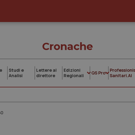
Cronache
e
Studi e
Lettere al
Edizioni
Professionis
QS Pro
Analisi
direttore
Regionali
Sanitari.AI
50