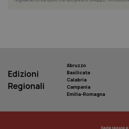
tracking-sites-ironf
tracking-enable
tracking-sites-ironf
session-id
_ga
Abruzzo
Edizioni
Basilicata
Calabria
Regionali
Campania
PHPSESSID
Emilia-Romagna
_ga_KM60CM4NPH
Sede legale e