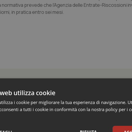
a normativa prevede che l’Agenzia delle Entrate-Riscossioni invi
orni, in pratica entro sei mesi.
e
web utilizza cookie
ilizza i cookie per migliorare la tua esperienza di navigazione. Ut
 solo al Nord. Anche domenica 9 agosto 19 citt
consenti a tutti i cookie in conformità con la nostra policy per i 
ontinua a interessare gran parte dell'Italia. Il nuovo bollettino del Mi
aranno 19 le città contrassegnate...
RIFIUTA