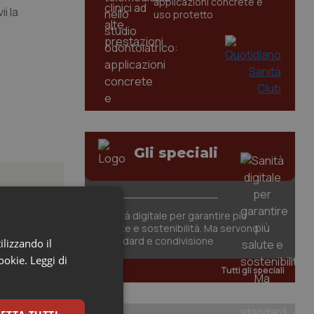
applicazioni concrete e
i la
uso protetto
Gli speciali
Sanità digitale per garantire più
salute e sostenibilità. Ma servono
standard e condivisione
ilizzando il
à da
cookie.
Leggi di
Tutti gli speciali
nistero