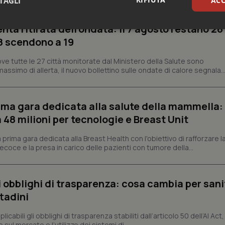
TAGLI
ACC
enta ritirata dell’ondata: il 7 agosto restano 26
sari
Statistici
Mar
’8 scendono a 19
ve tutte le 27 città monitorate dal Ministero della Salute sono
assimo di allerta, il nuovo bollettino sulle ondate di calore segnala..
Necessari
Statistici
Marketing
prima gara dedicata alla salute della mammella:
48 milioni per tecnologie e Breast Unit
tribuiscono a rendere fruibile il sito web abilitandone funzionalità di base quali la nav
protette del sito. Il sito web non è in grado di funzionare correttamente senza questi coo
prima gara dedicata alla Breast Health con l'obiettivo di rafforzare l
Fornitore
/
Dominio
Scadenza
Descrizione
coce e la presa in carico delle pazienti con tumore della...
METADATA
5 mesi 4
Questo cookie viene utilizzato p
YouTube
settimane
scelte di consenso e privacy dell'
.youtube.com
interazione con il sito. Registra i
del visitatore riguardo a varie pol
li obblighi di trasparenza: cosa cambia per sani
impostazioni sulla privacy, garan
preferenze siano onorate nelle se
ttadini
nt
5 mesi 3
Questo cookie viene utilizzato da
CookieScript
settimane
Script.com per ricordare le pref
www.quotidianosanita.it
abili gli obblighi di trasparenza stabiliti dall’articolo 50 dell’AI Act, 
sui cookie dei visitatori. È neces
ul mercato e l’utilizzo dei sistemi di...