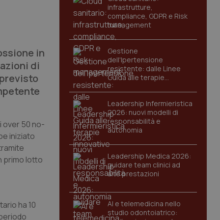
infrastrutture,
compliance, GDPR e Risk
management
ossione in
Gestione
dell'Ipertensione
azioni di
resistente: dalle Linee
previsto
Guida alle terapie
innovative
ompetente
Leadership Infermieristica
2026: nuovi modelli di
responsabilità e
ni over 50 no-
autonomia
e iniziato
tramite
Leadership Medica 2026:
 primo lotto
guidare team clinici ad
alte prestazioni
AI e telemedicina nello
ario ha 10
studio odontoiatrico:
 periodo