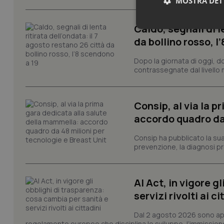
MOSTRA DET
Caldo, segnali di l
Neces
da bollino rosso, l
Dopo la giornata di oggi, do
contrassegnate dal livello m
Consip, al via la 
accordo quadro da 
I cookie necessari con
e l'accesso alle aree 
Consip ha pubblicato la sua 
Nome
prevenzione, la diagnosi pre
VISITOR_PRIVACY_
AI Act, in vigore g
servizi rivolti ai ci
CookieScriptConse
Dal 2 agosto 2026 sono applic
regolamento europeo che disciplina lo sviluppo, l’immissione s