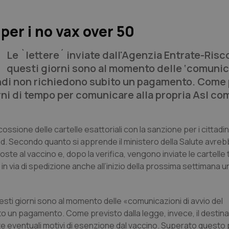
per i no vax over 50
Le `lettere´ inviate dall'Agenzia Entrate-Risc
questi giorni sono al momento delle ‘comunic
ndi non richiedono subito un pagamento. Come 
iorni di tempo per comunicare alla propria Asl c
cossione delle cartelle esattoriali con la sanzione per i cittadi
d. Secondo quanto si apprende il ministero della Salute avrebb
ste al vaccino e, dopo la verifica, vengono inviate le cartelle 
via di spedizione anche all’inizio della prossima settimana un
uesti giorni sono al momento delle «comunicazioni di avvio del
 un pagamento. Come previsto dalla legge, invece, il destinat
e eventuali motivi di esenzione dal vaccino. Superato questo