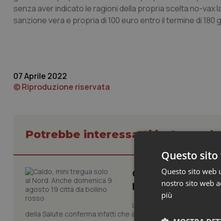
senza aver indicato le ragioni della propria scelta no-vax l
sanzione vera e propria di 100 euro entro il termine di 180 gi
07 Aprile 2022
© Riproduzione riservata
Potrebbe interessarti in Cronach
Questo sito 
Questo sito web ut
Caldo, mini tregua
nostro sito web ac
bollino rosso
più
La quarta ondata di calore c
della Salute conferma infatti che anche domenica 9 agosto s