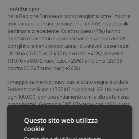
Salute orale & impianti
I dati Europei
Nella Regione Europea si sono resgistrai oltre 1 milione
Sangue & coagulazione
di nuovi casi, con una diminuzione del 15%. rispetto alla
settimana precedente. Quattro paesi (7%) hanno
riportato aumenti in nuovi casi pari o superiori al 20%,
Tiroide
con gli incrementi proporzionali più elevati osservati in
Ucraina (16.155 vs 11.437 nuovi casi; +41%), Slovenia
Tumore al seno
(11.076 vs 8.872 nuovi casi; +25%) e Polonia (25.133
contro 20.247 nuovi casi; +24%).
Tumore ovarico
Il maggior numero di nuovi casi è stato segnalato dalla
Tumori del Polmone & Testa Collo
Federazione Russa (337.187 nuovi casi; 231,1 nuovi casi
ogni 100.000; con una andamento simile alla settimana
Tumori gastrointestinali
precedente), Germania (183.874 nuovi casi; 221,1 nuovi
casi ogni 100 000; -9%) e Italia (110.644 nuovi casi;
185,5 nuovi casi ogni 100.000; -19%).
Questo sito web utilizza
Ulcera & Reflusso
cookie
Nella Regione sono stati segnalati oltre 2800 nuovi
Vaccini
Questo sito web utilizza i cookie per