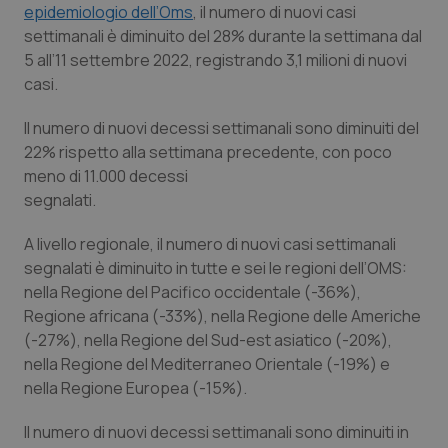
epidemiologio dell’Oms
, il numero di nuovi casi
Piemonte
HIV
settimanali è diminuito del 28% durante la settimana dal
5 all’11 settembre 2022, registrando 3,1 milioni di nuovi
casi.
Provincia Autonoma di Bolzano
Infezioni & Febbre
Il numero di nuovi decessi settimanali sono diminuiti del
Provincia Autonoma di Trento
Ipertensione & Scompenso
22% rispetto alla settimana precedente, con poco
meno di 11.000 decessi
Puglia
Malattie rare
segnalati.
Sardegna
Malattia di Crohn & Rettocolite Ulcerosa
A livello regionale, il numero di nuovi casi settimanali
segnalati è diminuito in tutte e sei le regioni dell’OMS:
nella Regione del Pacifico occidentale (-36%),
Sicilia
Neuroscienze & patologie neurodegenerative
Regione africana (-33%), nella Regione delle Americhe
(-27%), nella Regione del Sud-est asiatico (-20%),
Toscana
Obesità
nella Regione del Mediterraneo Orientale (-19%) e
nella Regione Europea (-15%).
Umbria
Oftalmologia
Il numero di nuovi decessi settimanali sono diminuiti in