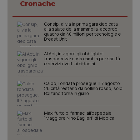
Cronache
Necessari
Statistici
Marketing
I cookie necessari contribuiscono a rendere fruibile il
sito web abilitandone funzionalità di base quali la
Consip, al via la prima gara dedicata
navigazione sulle pagine e l'accesso alle aree
alla salute della mammella: accordo
protette del sito. Il sito web non è in grado di
quadro da 48 milioni per tecnologie e
funzionare correttamente senza questi cookie.
Breast Unit
Nome
Fornitore
/
Dominio
Scaden
AI Act, in vigore gli obblighi di
VISITOR_PRIVACY_METADATA
5 mesi
YouTube
trasparenza: cosa cambia per sanità
settim
.youtube.com
e servizi rivolti ai cittadini
Caldo, l’ondata prosegue. Il 7 agosto
26 città restano da bollino rosso, solo
Bolzano torna in giallo
Maxi furto di farmaci all’ospedale
“Maggiore Nino Baglieri” di Modica