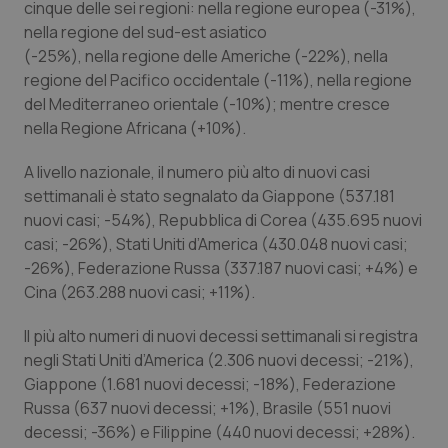
Valle D’Aosta
Oncodermatologia
cinque delle sei regioni: nella regione europea (-31%),
nella regione del sud-est asiatico
Veneto
Oncoematologia
(-25%), nella regione delle Americhe (-22%), nella
regione del Pacifico occidentale (-11%), nella regione
del Mediterraneo orientale (-10%); mentre cresce
Oncologia & Nutrizione
nella Regione Africana (+10%).
Psoriasi & pelle
A livello nazionale, il numero più alto di nuovi casi
settimanali è stato segnalato da Giappone (537.181
Quotidiano Cardiologia
nuovi casi; -54%), Repubblica di Corea (435.695 nuovi
casi; -26%), Stati Uniti d’America (430.048 nuovi casi;
Quotidiano Chirurgia
-26%), Federazione Russa (337.187 nuovi casi; +4%) e
Cina (263.288 nuovi casi; +11%).
Quotidiano Oncologia
Il più alto numeri di nuovi decessi settimanali si registra
negli Stati Uniti d’America (2.306 nuovi decessi; -21%),
Quotidiano Pediatria
Giappone (1.681 nuovi decessi; -18%), Federazione
Russa (637 nuovi decessi; +1%), Brasile (551 nuovi
Rene & patologie urogenitali
decessi; -36%) e Filippine (440 nuovi decessi; +28%).