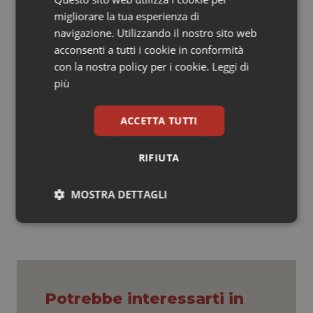
decessi settimanali, con un calo del 31%. rispetto alla
migliorare la tua esperienza di
settimana precedente. Il numero più alto di nuovi
navigazione. Utilizzando il nostro sito web
decessi è stato segnalati dalla Federazione Russa
acconsenti a tutti i cookie in conformità
(637 nuovi decessi; <1 nuovo decesso per 100 000;
con la nostra policy per i cookie.
Leggi di
simile alla settimana precedente), Italia (373 nuovi
più
decessi; <1 nuovo decesso per 100.000; -25%) e
Spagna (326 nuovi decessi; <1 nuovo decesso ogni
100.000; -7%).
ACCETTA TUTTI
RIFIUTA
15 Settembre 2022
© Riproduzione riservata
MOSTRA DETTAGLI
Necessari
Statistici
Marketing
Potrebbe interessarti in