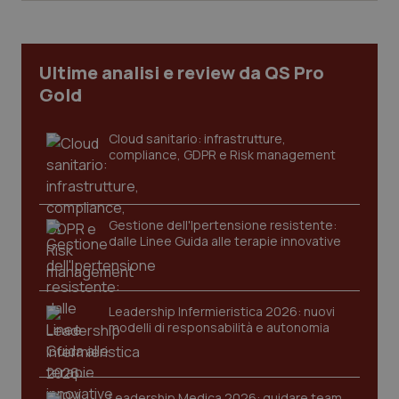
CookieScriptConsent
5 mesi
CookieScript
settim
www.quotidianosanita.it
Ultime analisi e review da QS Pro
Gold
Cloud sanitario: infrastrutture,
compliance, GDPR e Risk management
Gestione dell'Ipertensione resistente:
dalle Linee Guida alle terapie innovative
tracking-sites-ironfish-
www.quotidianosanita.it
4
tracking-enable
settim
2 gior
Leadership Infermieristica 2026: nuovi
modelli di responsabilità e autonomia
tracking-sites-ironfish-
www.quotidianosanita.it
4
session-id
settim
2 gior
Leadership Medica 2026: guidare team