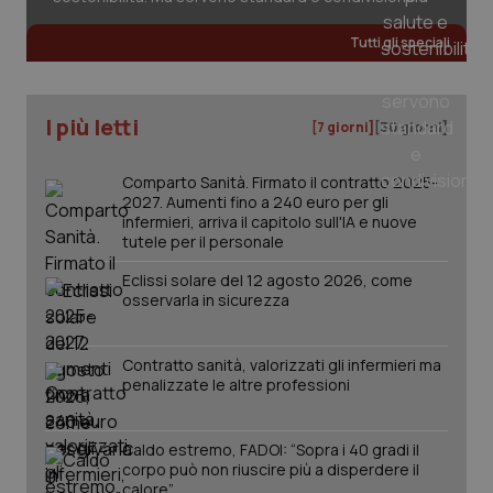
Tutti gli speciali
I più letti
[7 giorni]
[30 giorni]
PHPSESSID
Sessio
PHP.net
www.quotidianosanita.it
Comparto Sanità. Firmato il contratto 2025-
2027. Aumenti fino a 240 euro per gli
infermieri, arriva il capitolo sull'IA e nuove
tutele per il personale
Eclissi solare del 12 agosto 2026, come
osservarla in sicurezza
Contratto sanità, valorizzati gli infermieri ma
penalizzate le altre professioni
Caldo estremo, FADOI: “Sopra i 40 gradi il
corpo può non riuscire più a disperdere il
calore”