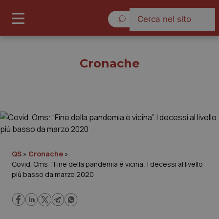
Giovedì 6 Agosto 2026
Cronache
Cronache
Cronache
QS
»
Cronache
»
Covid. Oms: “Fine della pandemia è vicina”. I decessi al livello
Governo e Parlamento
più basso da marzo 2020
Regioni e Asl
Lavoro e Professioni