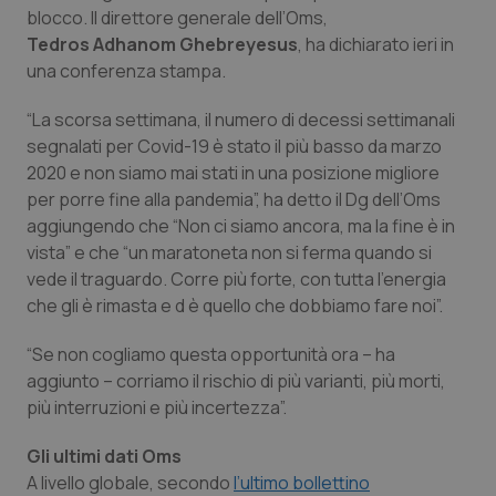
Calabria
Asma & BPCO
blocco. Il direttore generale dell’Oms,
Tedros Adhanom Ghebreyesus
, ha dichiarato ieri in
una conferenza stampa.
Campania
Car-T
“La scorsa settimana, il numero di decessi settimanali
Emilia-Romagna
Colesterolo & coronaropatie
segnalati per Covid-19 è stato il più basso da marzo
2020 e non siamo mai stati in una posizione migliore
Friuli Venezia Giulia
Dermatite Atopica
per porre fine alla pandemia”, ha detto il Dg dell’Oms
aggiungendo che “Non ci siamo ancora, ma la fine è in
Lazio
Diabete & glucometri
vista” e che “un maratoneta non si ferma quando si
vede il traguardo. Corre più forte, con tutta l’energia
Liguria
Disturbi dell’umore
che gli è rimasta e d è quello che dobbiamo fare noi”.
“Se non cogliamo questa opportunità ora – ha
Lombardia
Dolore
aggiunto – corriamo il rischio di più varianti, più morti,
più interruzioni e più incertezza”.
Marche
Donna & Salute
Gli ultimi dati Oms
Molise
Epatiti
A livello globale, secondo
l’ultimo bollettino