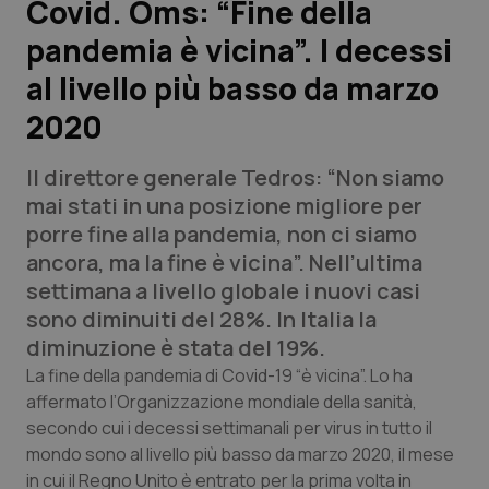
Covid. Oms: “Fine della
pandemia è vicina”. I decessi
Scienza e Farmaci
al livello più basso da marzo
Studi e Analisi
2020
Lettere al direttore
Il direttore generale Tedros: “Non siamo
mai stati in una posizione migliore per
Edizioni Regionali
porre fine alla pandemia, non ci siamo
ancora, ma la fine è vicina”. Nell’ultima
QS Pro
settimana a livello globale i nuovi casi
sono diminuiti del 28%. In Italia la
Professionisti Sanitari.AI
diminuzione è stata del 19%.
La fine della pandemia di Covid-19 “è vicina”. Lo ha
Abruzzo
QS Pro Gold
affermato l’Organizzazione mondiale della sanità,
secondo cui i decessi settimanali per virus in tutto il
QS Club
Newsletter
Basilicata
Artrite & artrosi
mondo sono al livello più basso da marzo 2020, il mese
in cui il Regno Unito è entrato per la prima volta in