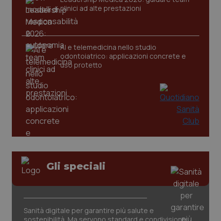
clinici ad alte prestazioni
_ga
1 anno
Google LLC
AI e telemedicina nello studio
mes
.quotidianosanita.it
odontoiatrico: applicazioni concrete e
uso protetto
Gli speciali
Sanità digitale per garantire più salute e
sostenibilità. Ma servono standard e condivisione