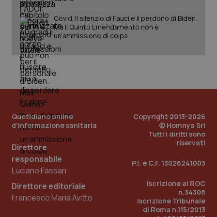
Covid. Il silenzio di Fauci e il perdono di Biden.
_ga_KM60CM4NPH
Ma il Quinto Emendamento non è
.quotidianosanita.it
1 anno
mes
un’ammissione di colpa
Quotidiano online
Copyright 2013-2026
Fornitore
/
Nome
Scadenza
Descrizion
d'informazione sanitaria
© Homnya Srl
Dominio
Tutti i diritti sono
Nome
Fornitore
/
Dominio
Scadenza
Des
_ga_0VMQEQKQ1N
.quotidianosanita.it
1 anno 1
Questo
riservati
Direttore
mese
cookie
VISITOR_INFO1_LIVE
5 mesi 4
Que
Google LLC
viene
settimane
imp
.youtube.com
responsabile
utilizzato
P.I. e C.F. 13026241003
You
da Google
Luciano Fassari
ten
Analytics
pre
per
Iscrizione al ROC
del
Direttore editoriale
mantener
vid
n.34308
lo stato
Francesco Maria Avitto
inco
Iscrizione Tribunale
della
può
di Roma n.115/2013
sessione.
det
vis