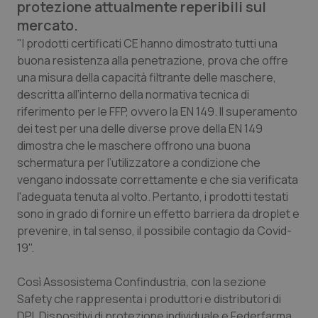
protezione attualmente reperibili sul
Calabria
Asma & BPCO
mercato.
"I prodotti certificati CE hanno dimostrato tutti una
Campania
Car-T
buona resistenza alla penetrazione, prova che offre
una misura della capacità filtrante delle maschere,
Emilia-Romagna
Colesterolo & coronaropatie
descritta all’interno della normativa tecnica di
riferimento per le FFP, ovvero la EN 149. Il superamento
Friuli Venezia Giulia
Dermatite Atopica
dei test per una delle diverse prove della EN 149
dimostra che le maschere offrono una buona
Lazio
Diabete & glucometri
schermatura per l’utilizzatore a condizione che
vengano indossate correttamente e che sia verificata
Liguria
Disturbi dell’umore
l'adeguata tenuta al volto. Pertanto, i prodotti testati
sono in grado di fornire un effetto barriera da droplet e
prevenire, in tal senso, il possibile contagio da Covid-
Lombardia
Dolore
19".
Marche
Donna & Salute
Così Assosistema Confindustria, con la sezione
Safety che rappresenta i produttori e distributori di
Molise
Epatiti
DPI, Dispositivi di protezione individuale e Federfarma