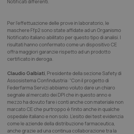
Valle D’Aosta
Oncodermatologia
Notificati differenti.
Veneto
Oncoematologia
Per l’effettuazione delle prove in laboratorio, le
maschere Ffp2 sono state affidate ad un Organismo
Oncologia & Nutrizione
Notificato italiano abilitato per questo tipo di analisi. I
risultati hanno confermato come un dispositivo CE
Psoriasi & pelle
offra maggiori garanzie rispetto ad un prodotto
certificato in deroga.
Quotidiano Cardiologia
Claudio Galbiati
, Presidente della sezione Safety di
Quotidiano Chirurgia
Assosistema Confindustria: “Con il progetto di
Federfarma Servizi abbiamo voluto dare un chiaro
Quotidiano Oncologia
segnale al mercato dei DPI che in questo anno e
mezzo ha dovuto fare i conti anche con materiale non
marcato CE che purtroppo è finito anche in qualche
Quotidiano Pediatria
ospedale italiano e non solo. L’esito dei test evidenzia
come le aziende della distribuzione farmaceutica,
Rene & patologie urogenitali
anche grazie ad una continua collaborazione tra la