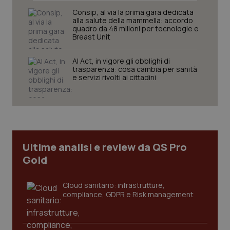
Consip, al via la prima gara dedicata
alla salute della mammella: accordo
quadro da 48 milioni per tecnologie e
Breast Unit
AI Act, in vigore gli obblighi di
trasparenza: cosa cambia per sanità
e servizi rivolti ai cittadini
CookieScriptConsent
5 mesi
CookieScript
settim
www.quotidianosanita.it
Ultime analisi e review da QS Pro
Gold
Cloud sanitario: infrastrutture,
compliance, GDPR e Risk management
tracking-sites-ironfish-
www.quotidianosanita.it
4
tracking-enable
settim
2 gior