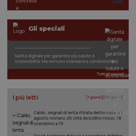
Gli speciali
Sanità digitale per garantire più salute e
sostenibilità. Ma servono standard e condivisione
PHPSESSID
Sessio
PHP.net
Tutti gli speciali
www.quotidianosanita.it
I più letti
[7 giorni]
[30 giorni]
Caldo, segnali di lenta ritirata dell'ondata: il 7
agosto restano 26 città da bollino rosso, l'8
scendono a 19
Covid. Il silenzio di Fauci e il perdono di Biden.