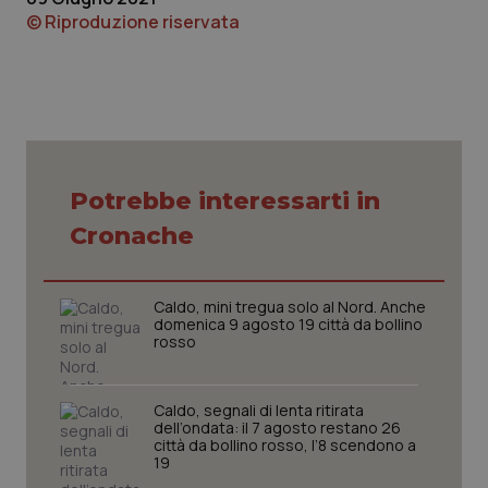
© Riproduzione riservata
Necessari
Statistici
Marketing
I cookie necessari contribuiscono a rendere fruibile il
sito web abilitandone funzionalità di base quali la
Potrebbe interessarti in
navigazione sulle pagine e l'accesso alle aree
protette del sito. Il sito web non è in grado di
Cronache
funzionare correttamente senza questi cookie.
Nome
Fornitore
/
Dominio
Scaden
VISITOR_PRIVACY_METADATA
5 mesi
YouTube
Caldo, mini tregua solo al Nord. Anche
settim
.youtube.com
domenica 9 agosto 19 città da bollino
rosso
Caldo, segnali di lenta ritirata
dell’ondata: il 7 agosto restano 26
città da bollino rosso, l’8 scendono a
19