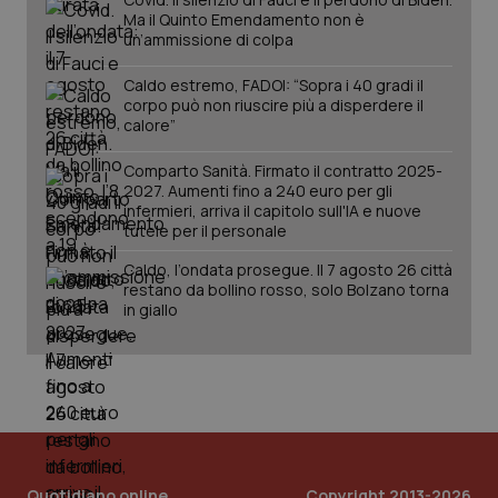
Ma il Quinto Emendamento non è
un’ammissione di colpa
Caldo estremo, FADOI: “Sopra i 40 gradi il
corpo può non riuscire più a disperdere il
calore”
Comparto Sanità. Firmato il contratto 2025-
_ga_KM60CM4NPH
.quotidianosanita.it
1 anno
2027. Aumenti fino a 240 euro per gli
mes
infermieri, arriva il capitolo sull'IA e nuove
tutele per il personale
Caldo, l’ondata prosegue. Il 7 agosto 26 città
restano da bollino rosso, solo Bolzano torna
in giallo
Fornitore
/
Nome
Scadenza
Descrizion
Dominio
Nome
Fornitore
/
Dominio
Scadenza
Des
_ga_0VMQEQKQ1N
.quotidianosanita.it
1 anno 1
Questo
mese
cookie
VISITOR_INFO1_LIVE
5 mesi 4
Que
Google LLC
viene
settimane
imp
.youtube.com
utilizzato
You
Quotidiano online
Copyright 2013-2026