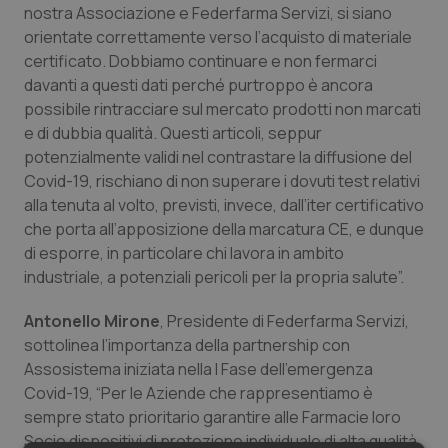
nostra Associazione e Federfarma Servizi, si siano
Salute orale & impianti
orientate correttamente verso l’acquisto di materiale
certificato. Dobbiamo continuare e non fermarci
Sangue & coagulazione
davanti a questi dati perché purtroppo è ancora
possibile rintracciare sul mercato prodotti non marcati
Tiroide
e di dubbia qualità. Questi articoli, seppur
potenzialmente validi nel contrastare la diffusione del
Tumore al seno
Covid-19, rischiano di non superare i dovuti test relativi
alla tenuta al volto, previsti, invece, dall’iter certificativo
che porta all’apposizione della marcatura CE, e dunque
Tumore ovarico
di esporre, in particolare chi lavora in ambito
industriale, a potenziali pericoli per la propria salute”.
Tumori del Polmone & Testa Collo
Antonello Mirone
, Presidente di Federfarma Servizi,
Tumori gastrointestinali
sottolinea l’importanza della partnership con
Assosistema iniziata nella I Fase dell’emergenza
Ulcera & Reflusso
Covid-19, “Per le Aziende che rappresentiamo è
sempre stato prioritario garantire alle Farmacie loro
Vaccini
Socie dispositivi di protezione individuale di alta qualità,