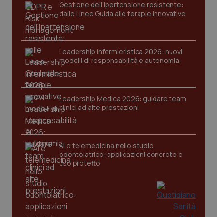
Gestione dell'Ipertensione resistente:
dalle Linee Guida alle terapie innovative
tracking-sites-ironfish-
www.quotidianosanita.it
4
session-id
settim
2 gior
Leadership Infermieristica 2026: nuovi
modelli di responsabilità e autonomia
_ga
1 anno
Google LLC
mes
.quotidianosanita.it
Leadership Medica 2026: guidare team
clinici ad alte prestazioni
AI e telemedicina nello studio
odontoiatrico: applicazioni concrete e
uso protetto