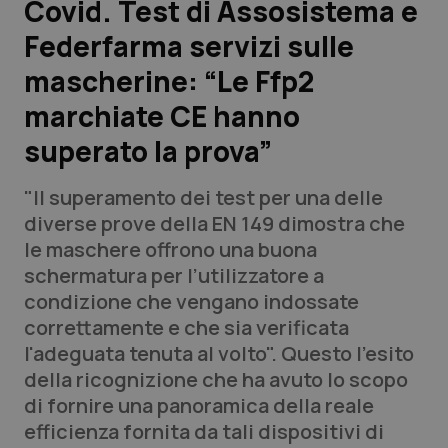
Covid. Test di Assosistema e
Federfarma servizi sulle
Scienza e Farmaci
mascherine: “Le Ffp2
Studi e Analisi
marchiate CE hanno
superato la prova”
Lettere al direttore
"Il superamento dei test per una delle
Edizioni Regionali
diverse prove della EN 149 dimostra che
le maschere offrono una buona
QS Pro
schermatura per l’utilizzatore a
condizione che vengano indossate
Professionisti Sanitari.AI
correttamente e che sia verificata
l'adeguata tenuta al volto". Questo l'esito
Abruzzo
QS Pro Gold
della ricognizione che ha avuto lo scopo
di fornire una panoramica della reale
QS Club
Newsletter
Basilicata
Artrite & artrosi
efficienza fornita da tali dispositivi di