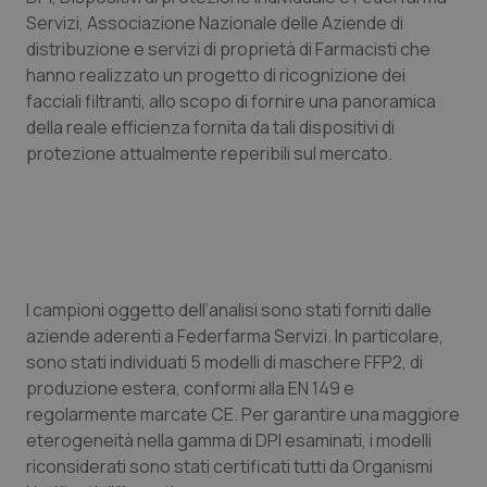
Servizi, Associazione Nazionale delle Aziende di
Piemonte
HIV
distribuzione e servizi di proprietà di Farmacisti che
hanno realizzato un progetto di ricognizione dei
Provincia Autonoma di Bolzano
Infezioni & Febbre
facciali filtranti, allo scopo di fornire una panoramica
della reale efficienza fornita da tali dispositivi di
Provincia Autonoma di Trento
Ipertensione & Scompenso
protezione attualmente reperibili sul mercato.
Puglia
Malattie rare
Sardegna
Malattia di Crohn & Rettocolite Ulcerosa
I campioni oggetto dell’analisi sono stati forniti dalle
Sicilia
Neuroscienze & patologie neurodegenerative
aziende aderenti a Federfarma Servizi. In particolare,
sono stati individuati 5 modelli di maschere FFP2, di
Toscana
Obesità
produzione estera, conformi alla EN 149 e
regolarmente marcate CE. Per garantire una maggiore
Umbria
Oftalmologia
eterogeneità nella gamma di DPI esaminati, i modelli
riconsiderati sono stati certificati tutti da Organismi