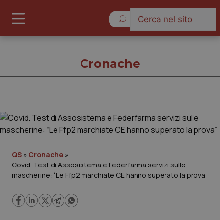
Sabato 8 Agosto 2026
Cronache
Cronache
Cronache
QS
»
Cronache
»
Covid. Test di Assosistema e Federfarma servizi sulle
Governo e Parlamento
mascherine: “Le Ffp2 marchiate CE hanno superato la prova”
Regioni e Asl
Lavoro e Professioni