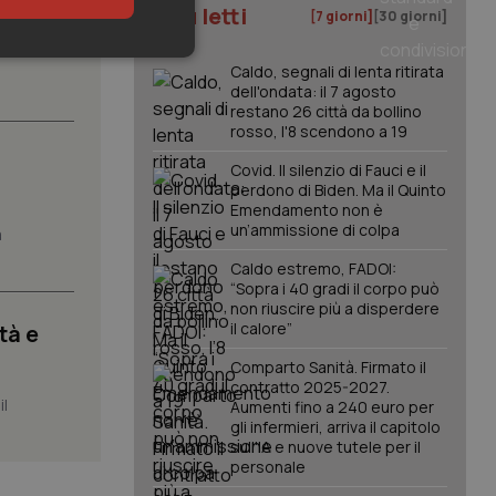
I più letti
[7 giorni]
[30 giorni]
keting
Caldo, segnali di lenta ritirata
.
dell'ondata: il 7 agosto
restano 26 città da bollino
rosso, l'8 scendono a 19
Covid. Il silenzio di Fauci e il
perdono di Biden. Ma il Quinto
Emendamento non è
un’ammissione di colpa
a
igazione sulle pagine
Caldo estremo, FADOI:
kie.
“Sopra i 40 gradi il corpo può
non riuscire più a disperdere
il calore”
tà e
er memorizzare le
utente per la loro
Comparto Sanità. Firmato il
 dati sul consenso
contratto 2025-2027.
itiche e
tendo che le loro
il
Aumenti fino a 240 euro per
ssioni future.
gli infermieri, arriva il capitolo
sull'IA e nuove tutele per il
l servizio Cookie-
personale
erenze di consenso
sario che il banner