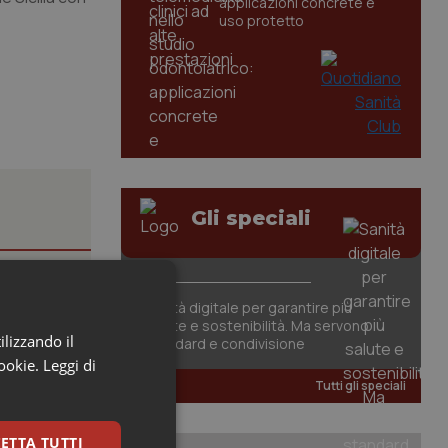
applicazioni concrete e
uso protetto
Gli speciali
à da
Sanità digitale per garantire più
salute e sostenibilità. Ma servono
ilizzando il
standard e condivisione
nistero
cookie.
Leggi di
Tutti gli speciali
 città
ETTA TUTTI