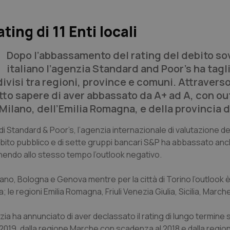
ing di 11 Enti locali
Dopo l’abbassamento del rating del debito so
italiano l’agenzia Standard and Poor’s ha tagl
 divisi tra regioni, province e comuni. Attravers
atto sapere di aver abbassato da A+ ad A, con ou
i Milano, dell’Emilia Romagna, e della provincia 
i Standard & Poor’s, l’agenzia internazionale di valutazione dell
 debito pubblico e di sette gruppi bancari S&P ha abbassato anche
tenendo allo stesso tempo l’outlook negativo.
ilano, Bologna e Genova mentre per la città di Torino l’outlook 
 le regioni Emilia Romagna, Friuli Venezia Giulia, Sicilia, March
ia ha annunciato di aver declassato il rating di lungo termine su
019, dalla regione Marche con scadenza al 2018 e dalla regione