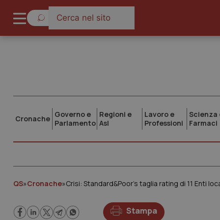
Governo e
Regioni e
Lavoro e
Scienza 
Cronache
Parlamento
Asl
Professioni
Farmaci
QS
»
Cronache
»
Crisi: Standard&Poor’s taglia rating di 11 Enti loca
Stampa