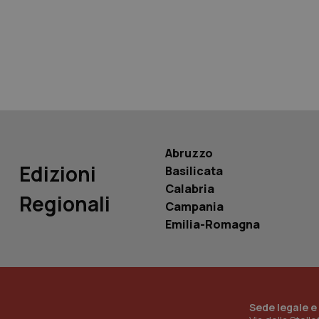
tracking-sites-ironf
tracking-enable
tracking-sites-ironf
session-id
_ga
Abruzzo
Edizioni
Basilicata
Calabria
Regionali
Campania
PHPSESSID
Emilia-Romagna
_ga_KM60CM4NPH
Sede legale e