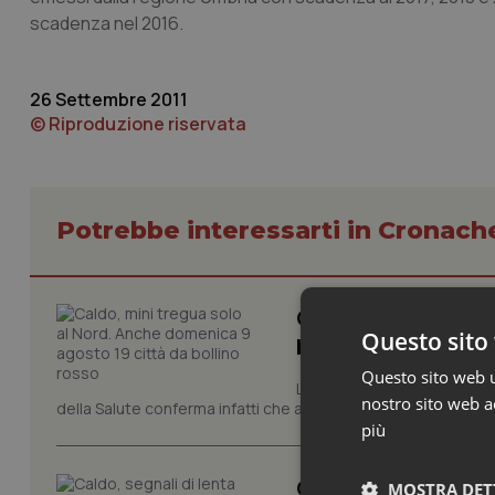
scadenza nel 2016.
26 Settembre 2011
© Riproduzione riservata
Potrebbe interessarti in Cronach
Caldo, mini tregua
Questo sito 
bollino rosso
Questo sito web ut
La quarta ondata di calore c
nostro sito web ac
della Salute conferma infatti che anche domenica 9 agosto s
più
Caldo, segnali di l
MOSTRA DET