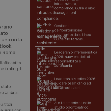
infrastrutture,
compliance, GDPR e Risk
management
vrano
Gestione
dell'Ipertensione
iato
resistente: dalle Linee
o una nota
Guida alle terapie
innovative
tlook
di Roma
Leadership Infermieristica
2026: nuovi modelli di
responsabilità e
’affidabilità
autonomia
 il rating di
Leadership Medica 2026:
guidare team clinici ad
è stato
alte prestazioni
e e Umbria.
AI e telemedicina nello
i titoli
studio odontoiatrico:
 Sicilia con