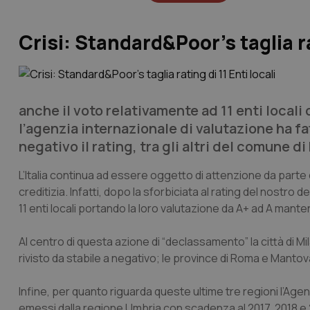
Crisi: Standard&Poor’s taglia rat
anche il voto relativamente ad 11 enti locali
l’agenzia internazionale di valutazione ha f
negativo il rating, tra gli altri del comune d
L’Italia continua ad essere oggetto di attenzione da parte d
creditizia. Infatti, dopo la sforbiciata al rating del nostro
11 enti locali portando la loro valutazione da A+ ad A man
Al centro di questa azione di “declassamento” la città di M
rivisto da stabile a negativo; le province di Roma e Mantova;
Infine, per quanto riguarda queste ultime tre regioni l’Agenz
emessi dalla regione Umbria con scadenza al 2017, 2018 e 2