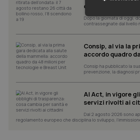
da bollino rosso, l
Neces
Dopo la giornata di oggi, do
contrassegnate dal livello m
Consip, al via la 
accordo quadro da 
Consip ha pubblicato la sua 
prevenzione, la diagnosi pre
I cookie necessari con
e l'accesso alle aree 
Nome
AI Act, in vigore g
VISITOR_PRIVACY_
servizi rivolti ai ci
Dal 2 agosto 2026 sono applic
regolamento europeo che disciplina lo sviluppo, l’immissione s
CookieScriptConse