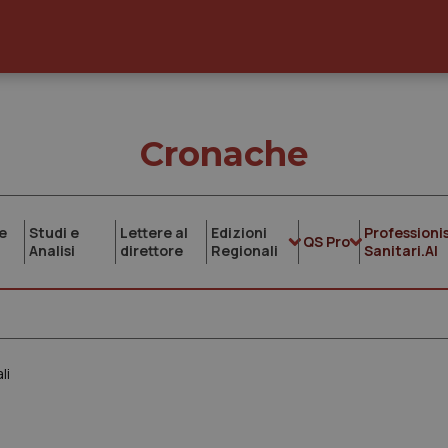
Cronache
e
Studi e
Lettere al
Edizioni
Professionis
QS Pro
Analisi
direttore
Regionali
Sanitari.AI
li