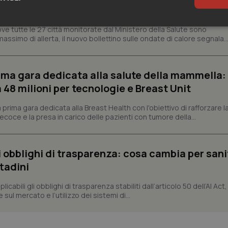
’8 scendono a 19
sari
Statistici
Mar
ve tutte le 27 città monitorate dal Ministero della Salute sono
assimo di allerta, il nuovo bollettino sulle ondate di calore segnala..
prima gara dedicata alla salute della mammella:
48 milioni per tecnologie e Breast Unit
Necessari
Statistici
Marketing
prima gara dedicata alla Breast Health con l'obiettivo di rafforzare l
coce e la presa in carico delle pazienti con tumore della...
tribuiscono a rendere fruibile il sito web abilitandone funzionalità di base quali la nav
protette del sito. Il sito web non è in grado di funzionare correttamente senza questi coo
Fornitore
/
Dominio
Scadenza
Descrizione
li obblighi di trasparenza: cosa cambia per sani
METADATA
5 mesi 4
Questo cookie viene utilizzato p
YouTube
settimane
scelte di consenso e privacy dell'
ttadini
.youtube.com
interazione con il sito. Registra i
del visitatore riguardo a varie pol
impostazioni sulla privacy, garan
abili gli obblighi di trasparenza stabiliti dall’articolo 50 dell’AI Act, 
preferenze siano onorate nelle se
ul mercato e l’utilizzo dei sistemi di...
nt
5 mesi 3
Questo cookie viene utilizzato da
CookieScript
settimane
Script.com per ricordare le pref
www.quotidianosanita.it
sui cookie dei visitatori. È neces