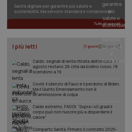
session-id
settim
2 gior
Sanità digitale per garantire più salute e
sostenibilità. Ma servono standard e condivisione
Tutti gli speciali
_ga
1 anno
Google LLC
mes
.quotidianosanita.it
I più letti
[7 giorni]
[30 giorni]
Caldo, segnali di lenta ritirata dell'ondata: il 7
agosto restano 26 città da bollino rosso, l'8
scendono a 19
Covid. Il silenzio di Fauci e il perdono di Biden.
Ma il Quinto Emendamento non è
un’ammissione di colpa
Caldo estremo, FADOI: “Sopra i 40 gradi il
corpo può non riuscire più a disperdere il
calore”
Comparto Sanità. Firmato il contratto 2025-