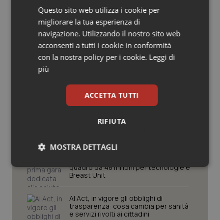
Potrebbe interessarti in
Questo sito web utilizza i cookie per
Salute orale & impianti
migliorare la tua esperienza di
Cronache
navigazione. Utilizzando il nostro sito web
Sangue & coagulazione
acconsenti a tutti i cookie in conformità
con la nostra policy per i cookie.
Leggi di
Caldo, mini tregua solo al Nord. Anche
Tiroide
domenica 9 agosto 19 città da bollino
più
rosso
Tumore al seno
ACCETTA TUTTI
Caldo, segnali di lenta ritirata
Tumore ovarico
dell’ondata: il 7 agosto restano 26
città da bollino rosso, l’8 scendono a
RIFIUTA
19
Tumori del Polmone & Testa Collo
MOSTRA DETTAGLI
Consip, al via la prima gara dedicata
alla salute della mammella: accordo
Tumori gastrointestinali
quadro da 48 milioni per tecnologie e
Necessari
Statistici
Marketing
Breast Unit
Ulcera & Reflusso
AI Act, in vigore gli obblighi di
trasparenza: cosa cambia per sanità
e servizi rivolti ai cittadini
Vaccini