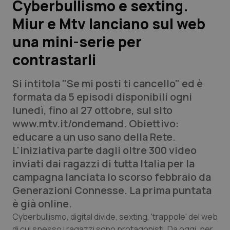
Cyberbullismo e sexting.
Miur e Mtv lanciano sul web
Scienza e Farmaci
una mini-serie per
Studi e Analisi
contrastarli
Lettere al direttore
Si intitola "Se mi posti ti cancello" ed è
formata da 5 episodi disponibili ogni
Edizioni Regionali
lunedì, fino al 27 ottobre, sul sito
www.mtv.it/ondemand. Obiettivo:
QS Pro
educare a un uso sano della Rete.
L'iniziativa parte dagli oltre 300 video
Professionisti Sanitari.AI
inviati dai ragazzi di tutta Italia per la
campagna lanciata lo scorso febbraio da
Abruzzo
QS Pro Gold
Generazioni Connesse. La prima puntata
è già online.
QS Club
Newsletter
Basilicata
Artrite & artrosi
Cyberbullismo, digital divide, sexting, 'trappole' del web
di cui spesso i ragazzi sono protagonisti. Da oggi, per