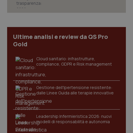
Necessari
Statistici
Marketing
I cookie necessari contribuiscono a rendere fruibile il
sito web abilitandone funzionalità di base quali la
navigazione sulle pagine e l'accesso alle aree
Ultime analisi e review da QS Pro
protette del sito. Il sito web non è in grado di
funzionare correttamente senza questi cookie.
Gold
Nome
Fornitore
/
Dominio
Scaden
VISITOR_PRIVACY_METADATA
5 mesi
Cloud sanitario: infrastrutture,
YouTube
settim
.youtube.com
compliance, GDPR e Risk management
Gestione dell'Ipertensione resistente:
dalle Linee Guida alle terapie innovative
Leadership Infermieristica 2026: nuovi
modelli di responsabilità e autonomia