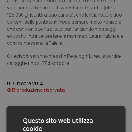
alcuni casi anche le loro classi. Voce narrante della
Valle D’Aosta
Oncodermatologia
web serie è RichardHTT, webstar di Youtube (oltre
125.000 gli iscritti al suo canale), che lancia i suoi video
Veneto
Oncoematologia
sui temi delle puntate in modo sempre molto ironico e
che con ironia parla ai suoi pari lanciando messaggi
Oncologia & Nutrizione
educativi. Ad interpretare la mamma di Laura, l'attrice e
comica Alessandra Faiella.
Psoriasi & pelle
Gli episodi saranno messi in Rete ogni lunedì a partire
Quotidiano Cardiologia
da oggi e fino al 27 di ottobre.
Quotidiano Chirurgia
01 Ottobre 2014
© Riproduzione riservata
Quotidiano Oncologia
Quotidiano Pediatria
Questo sito web utilizza
Rene & patologie urogenitali
cookie