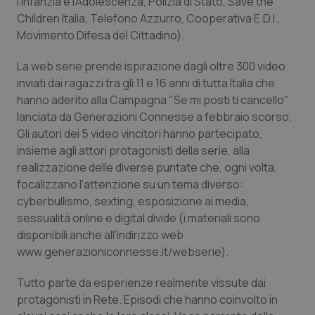
l'Infanzia e l'Adolescenza, Polizia di Stato, Save the
Children Italia, Telefono Azzurro, Cooperativa E.D.I.,
Piemonte
HIV
Movimento Difesa del Cittadino).
Provincia Autonoma di Bolzano
Infezioni & Febbre
La web serie prende ispirazione dagli oltre 300 video
inviati dai ragazzi tra gli 11 e 16 anni di tutta Italia che
Provincia Autonoma di Trento
Ipertensione & Scompenso
hanno aderito alla Campagna "Se mi posti ti cancello"
lanciata da Generazioni Connesse a febbraio scorso.
Gli autori dei 5 video vincitori hanno partecipato,
Puglia
Malattie rare
insieme agli attori protagonisti della serie, alla
realizzazione delle diverse puntate che, ogni volta,
Sardegna
Malattia di Crohn & Rettocolite Ulcerosa
focalizzano l'attenzione su un tema diverso:
cyberbullismo, sexting, esposizione ai media,
Sicilia
Neuroscienze & patologie neurodegenerative
sessualità online e digital divide (i materiali sono
disponibili anche all'indirizzo web
Toscana
Obesità
www.generazioniconnesse.it/webserie).
Umbria
Oftalmologia
Tutto parte da esperienze realmente vissute dai
protagonisti in Rete. Episodi che hanno coinvolto in