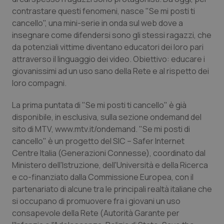
Calabria
Asma & BPCO
contrastare questi fenomeni, nasce "Se mi posti ti
cancello", una mini-serie in onda sul web dove a
Campania
Car-T
insegnare come difendersi sono gli stessi ragazzi, che
da potenziali vittime diventano educatori dei loro pari
attraverso il linguaggio dei video. Obiettivo: educare i
Emilia-Romagna
Colesterolo & coronaropatie
giovanissimi ad un uso sano della Rete e al rispetto dei
loro compagni.
Friuli Venezia Giulia
Dermatite Atopica
La prima puntata di "Se mi posti ti cancello" è già
Lazio
Diabete & glucometri
disponibile, in esclusiva, sulla sezione ondemand del
sito di MTV, www.mtv.it/ondemand. "Se mi posti di
Liguria
Disturbi dell’umore
cancello" è un progetto del SIC – Safer Internet
Centre Italia (Generazioni Connesse), coordinato dal
Lombardia
Dolore
Ministero dell'Istruzione, dell'Università e della Ricerca
e co-finanziato dalla Commissione Europea, con il
partenariato di alcune tra le principali realtà italiane che
Marche
Donna & Salute
si occupano di promuovere fra i giovani un uso
consapevole della Rete (Autorità Garante per
Molise
Epatiti