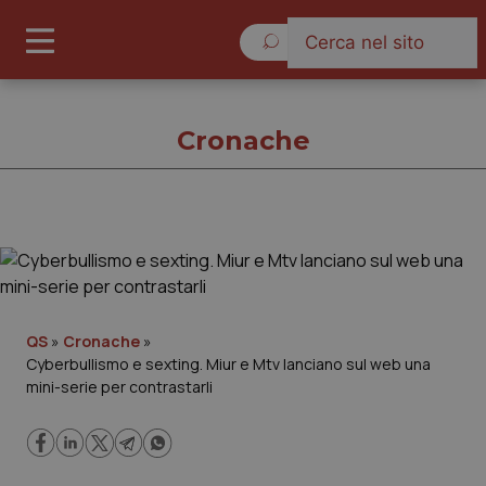
Domenica 9 Agosto 2026
Cronache
Cronache
Cronache
QS
»
Cronache
»
Cyberbullismo e sexting. Miur e Mtv lanciano sul web una
Governo e Parlamento
mini-serie per contrastarli
Regioni e Asl
Lavoro e Professioni