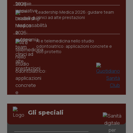
Leadership Medica 2026: guidare team
clinici ad alte prestazioni
CookieScriptConsent
5 mesi
CookieScript
settim
www.quotidianosanita.it
AI e telemedicina nello studio
odontoiatrico: applicazioni concrete e
uso protetto
tracking-sites-ironfish-
www.quotidianosanita.it
4
tracking-enable
settim
2 gior
Gli speciali
tracking-sites-ironfish-
www.quotidianosanita.it
4