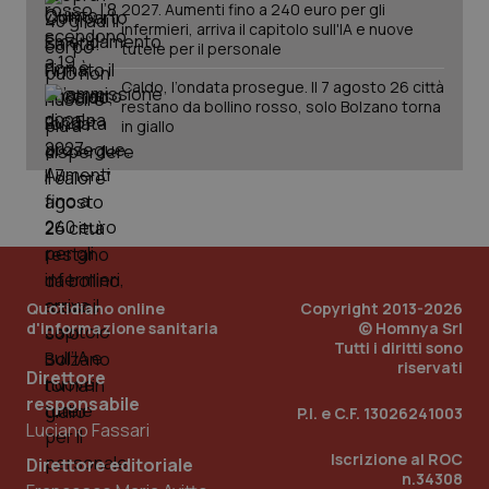
2027. Aumenti fino a 240 euro per gli
infermieri, arriva il capitolo sull'IA e nuove
tutele per il personale
Caldo, l’ondata prosegue. Il 7 agosto 26 città
restano da bollino rosso, solo Bolzano torna
in giallo
PHPSESSID
Sessio
PHP.net
www.quotidianosanita.it
Quotidiano online
Copyright 2013-2026
d'informazione sanitaria
© Homnya Srl
Tutti i diritti sono
riservati
Direttore
responsabile
P.I. e C.F. 13026241003
Luciano Fassari
Iscrizione al ROC
Direttore editoriale
n.34308