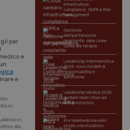
infrastrutture,
compliance, GDPR e Risk
management
Gestione
dell'Ipertensione
gli per
resistente: dalle Linee
Guida alle terapie
d
innovative
 medico e
Leadership Infermieristica
 un
2026: nuovi modelli di
ogica
responsabilità e
autonomia
inare e
Leadership Medica 2026:
guidare team clinici ad
ento
alte prestazioni
nità su
uddiviso in
AI e telemedicina nello
studio odontoiatrico:
ffrire alla