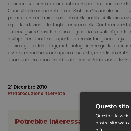
donna in ciascuno degli incontri con i professionisti che la
Consultabile online nel sito del Sistema Nazionale Linee Guid
promozione ed il miglioramento della qualità, della sicurez
e per la riduzione del taglio cesareo della Conferenza Sta
La linea guida Gravidanza fisiologica, dalla quale l’Agenda è
multiprofessionale di esperti – specialisti in ginecologia e
sociologi, epidemiologi, metodologi di linee guida, documen
associazioni che si occupano di nascita, coordinato dal Sis
suoi centri collaborativi, il Centro per la Valutazione dell
21 Dicembre 2010
© Riproduzione riservata
Questo sito 
Questo sito web ut
Potrebbe interessarti in Cronach
nostro sito web ac
più