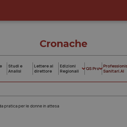
Cronache
e
Studi e
Lettere al
Edizioni
Professionis
QS Pro
Analisi
direttore
Regionali
Sanitari.AI
ida pratica per le donne in attesa