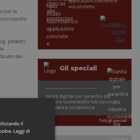
applicazioni concrete e
uso protetto
o per la
corso nascita
gi, pediatri,
le
da uno dei
Gli speciali
Sanità digitale per garantire più
salute e sostenibilità. Ma servono
standard e condivisione
Tutti gli speciali
ilizzando il
cookie.
Leggi di