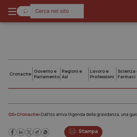
Governo e
Regioni e
Lavoro e
Scienza 
Cronache
Parlamento
Asl
Professioni
Farmaci
QS
»
Cronache
»
Dall’Iss arriva l’Agenda della gravidanza, una gu
Stampa