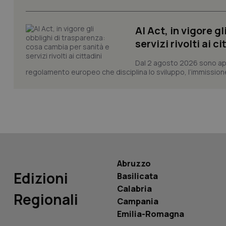
CookieScriptConse
AI Act, in vigore g
servizi rivolti ai ci
tracking-sites-ironf
tracking-enable
Dal 2 agosto 2026 sono applic
regolamento europeo che disciplina lo sviluppo, l’immissione s
tracking-sites-ironf
session-id
_ga
Abruzzo
Edizioni
Basilicata
PHPSESSID
Calabria
Regionali
Campania
Emilia-Romagna