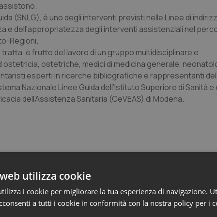
 assistono.
a (SNLG), è uno degli interventi previsti nelle Linee di indirizz
za e dell'appropriatezza degli interventi assistenziali nel per
to-Regioni.
 tratta, è frutto del lavoro di un gruppo multidisciplinare e
d ostetricia, ostetriche, medici di medicina generale, neonatolo
taristi esperti in ricerche bibliografiche e rappresentanti del
tema Nazionale Linee Guida dell’Istituto Superiore di Sanità e 
’Efficacia dell’Assistenza Sanitaria (CeVEAS) di Modena.
web utilizza cookie
ilizza i cookie per migliorare la tua esperienza di navigazione. Ut
e
consenti a tutti i cookie in conformità con la nostra policy per i 