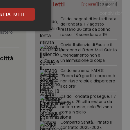
I più letti
[7 giorni]
[30 giorni]
à da
ETTA TUTTI
Caldo, segnali di lenta ritirata
dell'ondata: il 7 agosto
restano 26 città da bollino
keting
nistero
rosso, l'8 scendono a 19
Covid. Il silenzio di Fauci e il
perdono di Biden. Ma il Quinto
Emendamento non è
 città
un’ammissione di colpa
Caldo estremo, FADOI:
“Sopra i 40 gradi il corpo può
non riuscire più a disperdere
.
igazione sulle pagine
il calore”
kie.
Caldo, l’ondata prosegue. Il 7
agosto 26 città restano da
er memorizzare le
bollino rosso, solo Bolzano
utente per la loro
torna in giallo
 dati sul consenso
itiche e
a
tendo che le loro
Comparto Sanità. Firmato il
ssioni future.
contratto 2025-2027.