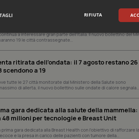
 solo al Nord. Anche domenica 9 agosto 19 citt
RIFIUTA
TAGLI
ACC
sari
Statistici
Mar
ontinua a interessare gran parte dell'Italia. Il nuovo bollettino del Mi
aranno 19 le città contrassegnate...
enta ritirata dell’ondata: il 7 agosto restano 26
’8 scendono a 19
Necessari
Statistici
Marketing
ve tutte le 27 città monitorate dal Ministero della Salute sono
assimo di allerta, il nuovo bollettino sulle ondate di calore segnala..
tribuiscono a rendere fruibile il sito web abilitandone funzionalità di base quali la nav
protette del sito. Il sito web non è in grado di funzionare correttamente senza questi coo
Fornitore
/
Dominio
Scadenza
Descrizione
prima gara dedicata alla salute della mammella:
METADATA
5 mesi 4
Questo cookie viene utilizzato p
YouTube
48 milioni per tecnologie e Breast Unit
settimane
scelte di consenso e privacy dell'
.youtube.com
interazione con il sito. Registra i
del visitatore riguardo a varie pol
prima gara dedicata alla Breast Health con l'obiettivo di rafforzare l
impostazioni sulla privacy, garan
preferenze siano onorate nelle se
coce e la presa in carico delle pazienti con tumore della...