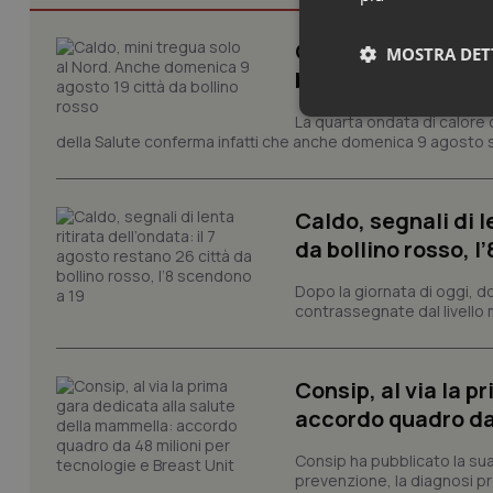
Caldo, mini tregua
MOSTRA DET
bollino rosso
Neces
La quarta ondata di calore c
della Salute conferma infatti che anche domenica 9 agosto s
Caldo, segnali di l
da bollino rosso, l
Dopo la giornata di oggi, do
contrassegnate dal livello m
I cookie necessari con
e l'accesso alle aree 
Nome
Consip, al via la 
VISITOR_PRIVACY_
accordo quadro da 
Consip ha pubblicato la sua 
prevenzione, la diagnosi pre