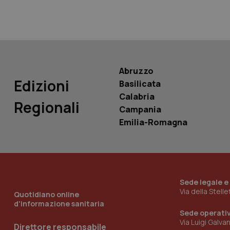
PHPSESSID
Abruzzo
Edizioni
Basilicata
_ga_KM60CM4NPH
Calabria
Regionali
Campania
Emilia-Romagna
Nome
Nome
VISITOR_INFO1_LIV
_ga_0VMQEQKQ1N
Sede legale e
__Secure-YNID
Via della Stell
Quotidiano online
d'informazione sanitaria
Sede operati
Via Luigi Galva
Direttore responsabile