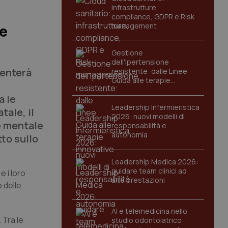
infrastrutture,
compliance, GDPR e Risk
management
le
Gestione
dell'Ipertensione
menterà
resistente: dalle Linee
Guida alle terapie
innovative
a le
Leadership Infermieristica
tale, il
2026: nuovi modelli di
e mentale
responsabilità e
autonomia
to sullo
Leadership Medica 2026:
guidare team clinici ad
e i loro
alte prestazioni
 delle
AI e telemedicina nello
 Tra le
studio odontoiatrico: