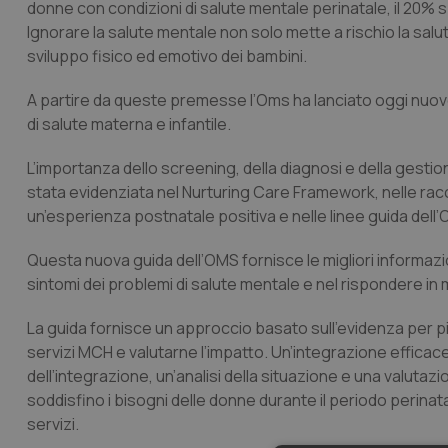
donne con condizioni di salute mentale perinatale, il 20% s
Ignorare la salute mentale non solo mette a rischio la sal
sviluppo fisico ed emotivo dei bambini.
A partire da queste premesse l’Oms ha lanciato oggi nuove 
di salute materna e infantile.
L’importanza dello screening, della diagnosi e della gestio
stata evidenziata nel Nurturing Care Framework, nelle ra
un’esperienza postnatale positiva e nelle linee guida dell’
Questa nuova guida dell’OMS fornisce le migliori informazion
sintomi dei problemi di salute mentale e nel rispondere in 
La guida fornisce un approccio basato sull’evidenza per pi
servizi MCH e valutarne l’impatto. Un’integrazione effica
dell’integrazione, un’analisi della situazione e una valutazi
soddisfino i bisogni delle donne durante il periodo perina
servizi.