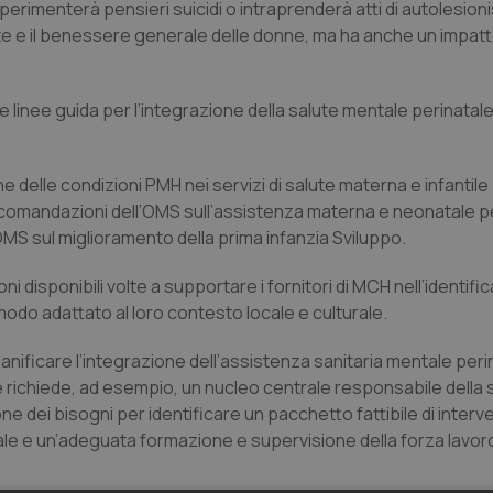
perimenterà pensieri suicidi o intraprenderà atti di autolesion
ute e il benessere generale delle donne, ma ha anche un impatt
linee guida per l’integrazione della salute mentale perinatale 
ne delle condizioni PMH nei servizi di salute materna e infantil
ccomandazioni dell’OMS sull’assistenza materna e neonatale p
OMS sul miglioramento della prima infanzia Sviluppo.
i disponibili volte a supportare i fornitori di MCH nell’identifi
modo adattato al loro contesto locale e culturale.
anificare l’integrazione dell’assistenza sanitaria mentale peri
ce richiede, ad esempio, un nucleo centrale responsabile della
one dei bisogni per identificare un pacchetto fattibile di interv
tale e un’adeguata formazione e supervisione della forza lavor