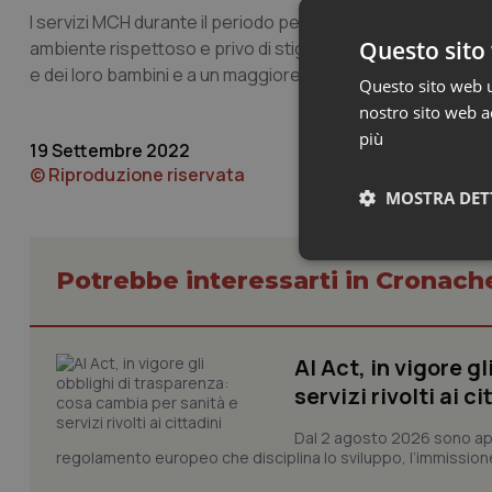
I servizi MCH durante il periodo perinatale, sottolinea l’
Questo sito 
ambiente rispettoso e privo di stigma, portando a una ma
e dei loro bambini e a un maggiore benessere e avanzamen
Questo sito web ut
nostro sito web ac
più
19 Settembre 2022
© Riproduzione riservata
MOSTRA DET
Neces
Potrebbe interessarti in Cronach
AI Act, in vigore g
servizi rivolti ai ci
Dal 2 agosto 2026 sono applic
regolamento europeo che disciplina lo sviluppo, l’immissione s
I cookie necessari con
e l'accesso alle aree 