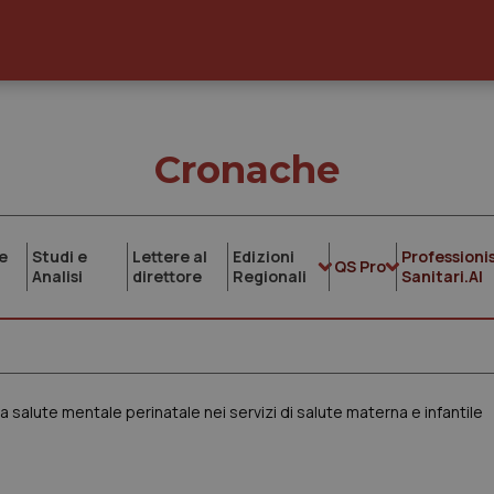
Cronache
e
Studi e
Lettere al
Edizioni
Professionis
QS Pro
Analisi
direttore
Regionali
Sanitari.AI
a salute mentale perinatale nei servizi di salute materna e infantile