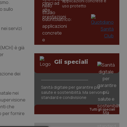
applicazioni concrete e
ismo.
uso protetto
o sullo
nei servizi
e (MCH) è già
er
Gli speciali
cazione dei
Sanità digitale per garantire più
salute e sostenibilità. Ma servono
natale nei
standard e condivisione
 supervisione
enti che
Tutti gli speciali
o per fornire