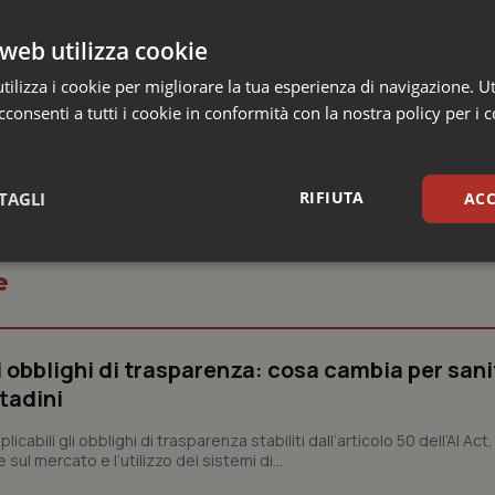
Oms, “rappresentano un’opportunità unica per sostenere le donn
web utilizza cookie
ggiore partecipazione e un migliore coinvolgimento nella cura
to della società”.
ilizza i cookie per migliorare la tua esperienza di navigazione. Ut
consenti a tutti i cookie in conformità con la nostra policy per i 
RIFIUTA
TAGLI
ACC
sari
Statistici
Mar
e
li obblighi di trasparenza: cosa cambia per sani
ttadini
Necessari
Statistici
Marketing
abili gli obblighi di trasparenza stabiliti dall’articolo 50 dell’AI Act, 
ul mercato e l’utilizzo dei sistemi di...
tribuiscono a rendere fruibile il sito web abilitandone funzionalità di base quali la nav
protette del sito. Il sito web non è in grado di funzionare correttamente senza questi coo