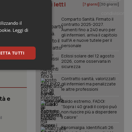
I più letti
[7 giorni]
[30 giorni]
e in un
 delle donne
Comparto Sanità. Firmato il
ilizzando il
contratto 2025-2027.
Aumenti fino a 240 euro per
cookie.
Leggi di
gli infermieri, arriva il capitolo
sull'IA e nuove tutele per il
personale
ETTA TUTTI
Eclissi solare del 12 agosto
2026, come osservarla in
sicurezza
keting
Contratto sanità, valorizzati
gli infermieri ma penalizzate
le altre professioni
tà e
Caldo estremo, FADOI:
“Sopra i 40 gradi il corpo può
non riuscire più a disperdere
il calore”
il
igazione sulle pagine
Fibromialgia. Identificati 26
kie.