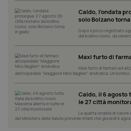
Nome
Caldo, l’ondata pro
VISITOR_PRIVACY_
solo Bolzano torna 
Dopo il picco registrato og
dal bollino rosso, da venerd
CookieScriptConse
Maxi furto di farm
tracking-sites-ironf
Maxi furto di farmaci ad alt
tracking-enable
dell’ospedale “Maggiore Nino Baglieri” di Modica. Un bottin
tracking-sites-ironf
session-id
Caldo, il 6 agosto 
le 27 città monitor
_ga
La quarta ondata di calore 
del Ministero della Salute prevede infatti che giovedì 6 agosto