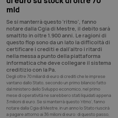
di euro su stock di oltre 70
mld
Scienza e Farmaci
Se si manterrà questo ‘ritmo’, fanno
Studi e Analisi
notare dalla Cgia di Mestre, il debito sarà
smaltito in oltre 1.900 anni. Le ragioni di
Lettere al direttore
questo flop sono da un lato la difficoltà di
certificare i crediti e dall’altro i ritardi
Edizioni Regionali
nella messa a punto della piattaforma
informatica che deve collegare il sistema
QS Pro
creditizio con la Pa.
Degli oltre 70 miliardi di euro di crediti che le imprese
Professionisti Sanitari.AI
vantano dallo Stato, secondo un primo bilancio fatto
dal ministero dello Sviluppo economico, nel primo
Abruzzo
QS Pro Gold
mese di operatività ne sarebbero stati liquidati appena
3 milioni di euro. Se si manterrà questo ‘ritmo’, fanno
QS Club
Newsletter
notare dalla Cgia di Mestre, in un anno lo Stato riuscirà
Basilicata
Artrite & artrosi
a pagare attorno ai 36 milioni di euro: di questo passo,