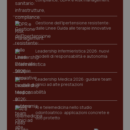
Gestione dell'Ipertensione resistente:
dalle Linee Guida alle terapie innovative
Leadership Infermieristica 2026: nuovi
CookieScriptConsent
5 mesi
CookieScript
modelli di responsabilità e autonomia
settim
www.quotidianosanita.it
Leadership Medica 2026: guidare team
clinici ad alte prestazioni
AI e telemedicina nello studio
odontoiatrico: applicazioni concrete e
uso protetto
tracking-sites-ironfish-
www.quotidianosanita.it
4