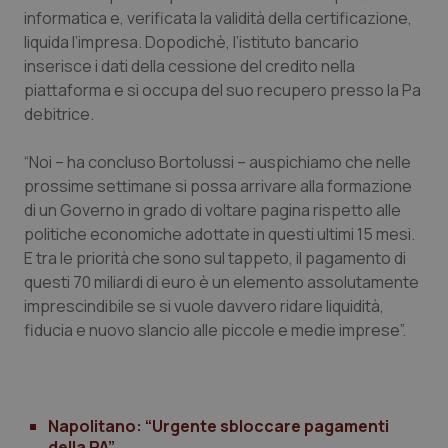
Valle D’Aosta
Oncodermatologia
informatica e, verificata la validità della certificazione,
liquida l’impresa. Dopodichè, l’istituto bancario
Veneto
Oncoematologia
inserisce i dati della cessione del credito nella
piattaforma e si occupa del suo recupero presso la Pa
Oncologia & Nutrizione
debitrice.
Psoriasi & pelle
“Noi – ha concluso Bortolussi – auspichiamo che nelle
prossime settimane si possa arrivare alla formazione
di un Governo in grado di voltare pagina rispetto alle
Quotidiano Cardiologia
politiche economiche adottate in questi ultimi 15 mesi.
E tra le priorità che sono sul tappeto, il pagamento di
Quotidiano Chirurgia
questi 70 miliardi di euro è un elemento assolutamente
imprescindibile se si vuole davvero ridare liquidità,
Quotidiano Oncologia
fiducia e nuovo slancio alle piccole e medie imprese”.
Quotidiano Pediatria
Rene & patologie urogenitali
Napolitano: “Urgente sbloccare pagamenti
della PA”