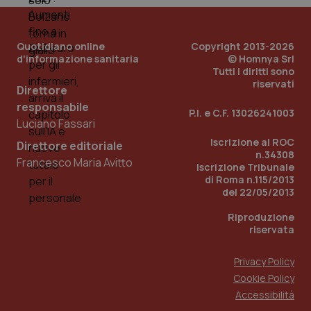
Quotidiano online
Copyright 2013-2026
d'informazione sanitaria
© Homnya Srl
Tutti i diritti sono
riservati
Direttore
responsabile
P.I. e C.F. 13026241003
Luciano Fassari
_ga_KM60CM4NPH
.quotidianosanita.it
1 anno
Iscrizione al ROC
mes
Direttore editoriale
n.34308
Francesco Maria Avitto
Iscrizione Tribunale
di Roma n.115/2013
del 22/05/2013
Riproduzione
riservata
Privacy Policy
Fornitore
/
Nome
Scadenza
Descrizion
Dominio
Cookie Policy
Nome
Fornitore
/
Dominio
Scadenza
Des
Accessibilità
_ga_0VMQEQKQ1N
.quotidianosanita.it
1 anno 1
Questo
mese
cookie
VISITOR_INFO1_LIVE
5 mesi 4
Que
Google LLC