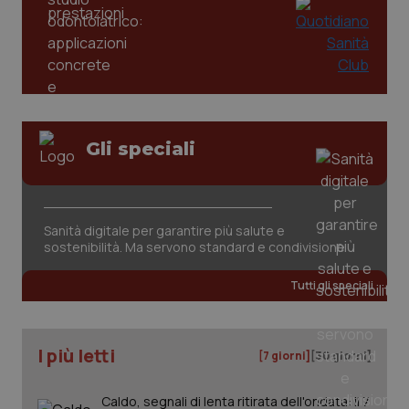
tracking-enable
settim
2 gior
tracking-sites-ironfish-
www.quotidianosanita.it
4
session-id
settim
2 gior
Gli speciali
_ga
1 anno
Google LLC
mes
.quotidianosanita.it
Sanità digitale per garantire più salute e
sostenibilità. Ma servono standard e condivisione
Tutti gli speciali
I più letti
[7 giorni]
[30 giorni]
Caldo, segnali di lenta ritirata dell'ondata: il 7