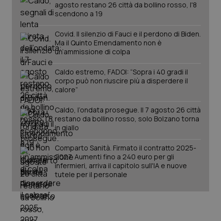
agosto restano 26 città da bollino rosso, l'8
scendono a 19
Covid. Il silenzio di Fauci e il perdono di Biden.
Ma il Quinto Emendamento non è
un’ammissione di colpa
Caldo estremo, FADOI: “Sopra i 40 gradi il
corpo può non riuscire più a disperdere il
calore”
Caldo, l’ondata prosegue. Il 7 agosto 26 città
restano da bollino rosso, solo Bolzano torna
in giallo
PHPSESSID
Sessio
PHP.net
www.quotidianosanita.it
Comparto Sanità. Firmato il contratto 2025-
2027. Aumenti fino a 240 euro per gli
infermieri, arriva il capitolo sull'IA e nuove
tutele per il personale