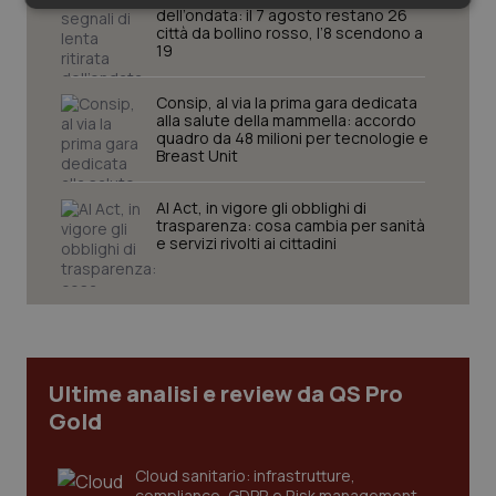
Necessari
Statistici
Marketing
dell’ondata: il 7 agosto restano 26
città da bollino rosso, l’8 scendono a
19
Consip, al via la prima gara dedicata
alla salute della mammella: accordo
quadro da 48 milioni per tecnologie e
Breast Unit
Necessari
Statistici
Marketing
AI Act, in vigore gli obblighi di
I cookie necessari contribuiscono a rendere fruibile il
trasparenza: cosa cambia per sanità
sito web abilitandone funzionalità di base quali la
e servizi rivolti ai cittadini
navigazione sulle pagine e l'accesso alle aree
protette del sito. Il sito web non è in grado di
funzionare correttamente senza questi cookie.
Nome
Fornitore
/
Dominio
Scaden
VISITOR_PRIVACY_METADATA
5 mesi
YouTube
settim
.youtube.com
Ultime analisi e review da QS Pro
Gold
Cloud sanitario: infrastrutture,
compliance, GDPR e Risk management