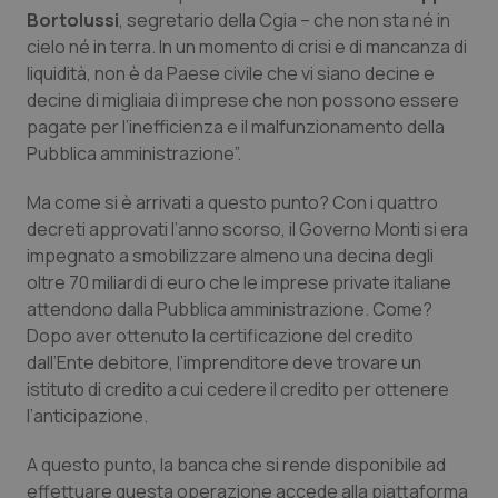
Bortolussi
, segretario della Cgia – che non sta né in
Piemonte
HIV
cielo né in terra. In un momento di crisi e di mancanza di
liquidità, non è da Paese civile che vi siano decine e
Provincia Autonoma di Bolzano
Infezioni & Febbre
decine di migliaia di imprese che non possono essere
pagate per l’inefficienza e il malfunzionamento della
Pubblica amministrazione”.
Provincia Autonoma di Trento
Ipertensione & Scompenso
Ma come si è arrivati a questo punto? Con i quattro
Puglia
Malattie rare
decreti approvati l’anno scorso, il Governo Monti si era
impegnato a smobilizzare almeno una decina degli
Sardegna
Malattia di Crohn & Rettocolite Ulcerosa
oltre 70 miliardi di euro che le imprese private italiane
attendono dalla Pubblica amministrazione. Come?
Sicilia
Neuroscienze & patologie neurodegenerative
Dopo aver ottenuto la certificazione del credito
dall’Ente debitore, l’imprenditore deve trovare un
Toscana
Obesità
istituto di credito a cui cedere il credito per ottenere
l’anticipazione.
Umbria
Oftalmologia
A questo punto, la banca che si rende disponibile ad
effettuare questa operazione accede alla piattaforma