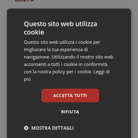
Salute orale & impianti
13 Marzo 2013
Sangue & coagulazione
Questo sito web utilizza
© Riproduzione riservata
cookie
Tiroide
Questo sito web utilizza i cookie per
migliorare la tua esperienza di
Tumore al seno
navigazione. Utilizzando il nostro sito web
acconsenti a tutti i cookie in conformità
Tumore ovarico
con la nostra policy per i cookie.
Leggi di
Potrebbe interessarti in
più
Tumori del Polmone & Testa Collo
Cronache
ACCETTA TUTTI
Tumori gastrointestinali
Caldo, mini tregua solo al Nord. Anche
RIFIUTA
domenica 9 agosto 19 città da bollino
rosso
Ulcera & Reflusso
MOSTRA DETTAGLI
Vaccini
Caldo, segnali di lenta ritirata