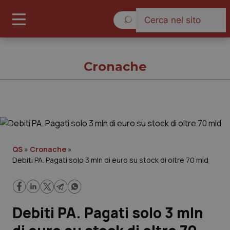
Domenica 9 Agosto 2026
Cronache
Cronache
Cronache
QS
»
Cronache
»
Debiti PA. Pagati solo 3 mln di euro su stock di oltre 70 mld
Governo e Parlamento
Regioni e Asl
Debiti PA. Pagati solo 3 mln
Lavoro e Professioni