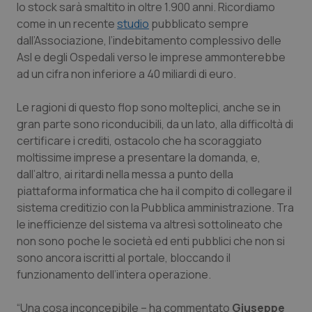
lo stock sarà smaltito in oltre 1.900 anni. Ricordiamo
Calabria
Asma & BPCO
come in un recente
studio
pubblicato sempre
dall’Associazione, l’indebitamento complessivo delle
Campania
Car-T
Asl e degli Ospedali verso le imprese ammonterebbe
ad un cifra non inferiore a 40 miliardi di euro.
Emilia-Romagna
Colesterolo & coronaropatie
Le ragioni di questo flop sono molteplici, anche se in
Friuli Venezia Giulia
Dermatite Atopica
gran parte sono riconducibili, da un lato, alla difficoltà di
certificare i crediti, ostacolo che ha scoraggiato
Lazio
Diabete & glucometri
moltissime imprese a presentare la domanda, e,
dall’altro, ai ritardi nella messa a punto della
piattaforma informatica che ha il compito di collegare il
Liguria
Disturbi dell’umore
sistema creditizio con la Pubblica amministrazione. Tra
le inefficienze del sistema va altresì sottolineato che
Lombardia
Dolore
non sono poche le società ed enti pubblici che non si
sono ancora iscritti al portale, bloccando il
Marche
Donna & Salute
funzionamento dell’intera operazione.
Molise
Epatiti
“Una cosa inconcepibile – ha commentato
Giuseppe