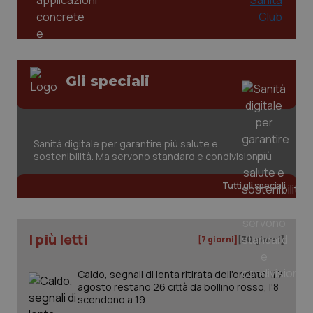
Gli speciali
tracking-sites-ironfish-
www.quotidianosanita.it
4
Sanità digitale per garantire più salute e
tracking-enable
settim
2 gior
sostenibilità. Ma servono standard e condivisione
Tutti gli speciali
tracking-sites-ironfish-
www.quotidianosanita.it
4
session-id
settim
2 gior
I più letti
[7 giorni]
[30 giorni]
Caldo, segnali di lenta ritirata dell'ondata: il 7
agosto restano 26 città da bollino rosso, l'8
_ga
1 anno
Google LLC
scendono a 19
mes
.quotidianosanita.it