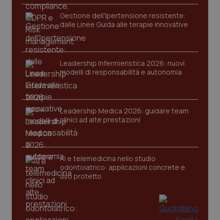
funzionare correttamente senza questi cookie.
Gestione dell'Ipertensione resistente:
Nome
Fornitore
/
Dominio
Scaden
dalle Linee Guida alle terapie innovative
VISITOR_PRIVACY_METADATA
5 mesi
YouTube
settim
.youtube.com
Leadership Infermieristica 2026: nuovi
modelli di responsabilità e autonomia
Leadership Medica 2026: guidare team
clinici ad alte prestazioni
AI e telemedicina nello studio
odontoiatrico: applicazioni concrete e
uso protetto
CookieScriptConsent
5 mesi
CookieScript
settim
www.quotidianosanita.it