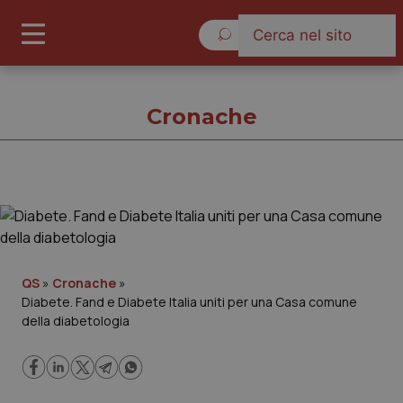
Domenica 9 Agosto 2026
Cronache
Cronache
Cronache
QS
»
Cronache
»
Diabete. Fand e Diabete Italia uniti per una Casa comune
Governo e Parlamento
della diabetologia
Regioni e Asl
Lavoro e Professioni