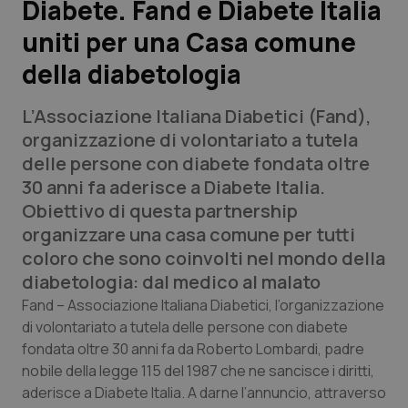
Diabete. Fand e Diabete Italia
uniti per una Casa comune
Scienza e Farmaci
della diabetologia
Studi e Analisi
L’Associazione Italiana Diabetici (Fand),
Lettere al direttore
organizzazione di volontariato a tutela
delle persone con diabete fondata oltre
Edizioni Regionali
30 anni fa aderisce a Diabete Italia.
Obiettivo di questa partnership
QS Pro
organizzare una casa comune per tutti
coloro che sono coinvolti nel mondo della
Professionisti Sanitari.AI
diabetologia: dal medico al malato
Fand – Associazione Italiana Diabetici, l’organizzazione
Abruzzo
QS Pro Gold
di volontariato a tutela delle persone con diabete
fondata oltre 30 anni fa da Roberto Lombardi, padre
QS Club
Newsletter
nobile della legge 115 del 1987 che ne sancisce i diritti,
Basilicata
Artrite & artrosi
aderisce a Diabete Italia. A darne l’annuncio, attraverso