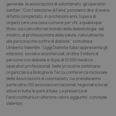
generale, le associazioni di volontariato, gli operatori
Piemonte
HIV
sanitari. “Con l’adesione di Fand, possiamo dire di avere
di fatto completato, in pochissimi anni, l’opera di
Provincia Autonoma di Bolzano
Infezioni & Febbre
organizzare una casa comune per chi, a qualunque
titolo, sia coinvolto nel mondo della diabetologia: dal
medico, al professionista della salute, naturalmente,
Provincia Autonoma di Trento
Ipertensione & Scompenso
alla persona che soffre di diabete”, sottolinea
Umberto Valentini. “Oggi Diabete Italia rappresenta gli
Puglia
Malattie rare
interessi, sociali e assistenziali, di oltre 3 milioni di
persone con diabete e di più di 10.000 medici e
Sardegna
Malattia di Crohn & Rettocolite Ulcerosa
operatori professionali. Nelle prossime settimane
organizzerà a Bologna la Terza conferenza nazionale
Sicilia
Neuroscienze & patologie neurodegenerative
delle Associazioni di volontariato, cui prenderanno
parte oltre 150 associazioni nazionali, regionali e locali
Toscana
Obesità
attive in tutte le parti d’Italia. La presenza di
Fand costituirà un ulteriore valore aggiunto”, conclude
Umbria
Oftalmologia
Valentini.