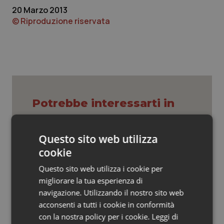
Valle D’Aosta
Oncodermatologia
20 Marzo 2013
© Riproduzione riservata
Veneto
Oncoematologia
Oncologia & Nutrizione
Psoriasi & pelle
Potrebbe interessarti in
Quotidiano Cardiologia
Cronache
Quotidiano Chirurgia
Questo sito web utilizza
cookie
Caldo, mini tregua solo al Nord. Anche
Quotidiano Oncologia
domenica 9 agosto 19 città da bollino
rosso
Questo sito web utilizza i cookie per
migliorare la tua esperienza di
Quotidiano Pediatria
navigazione. Utilizzando il nostro sito web
Caldo, segnali di lenta ritirata
acconsenti a tutti i cookie in conformità
dell’ondata: il 7 agosto restano 26
Rene & patologie urogenitali
città da bollino rosso, l’8 scendono a
con la nostra policy per i cookie.
Leggi di
19