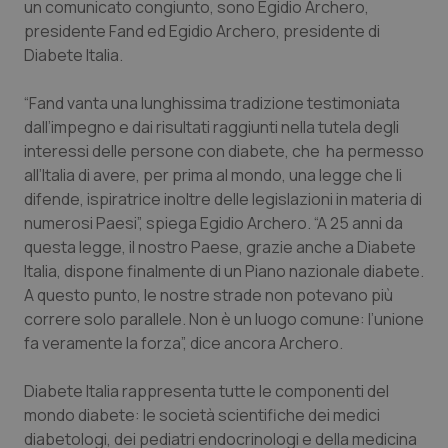
un comunicato congiunto, sono Egidio Archero,
Calabria
Asma & BPCO
presidente Fand ed Egidio Archero, presidente di
Diabete Italia.
Campania
Car-T
“Fand vanta una lunghissima tradizione testimoniata
Emilia-Romagna
Colesterolo & coronaropatie
dall’impegno e dai risultati raggiunti nella tutela degli
interessi delle persone con diabete, che ha permesso
Friuli Venezia Giulia
Dermatite Atopica
all’Italia di avere, per prima al mondo, una legge che li
difende, ispiratrice inoltre delle legislazioni in materia di
Lazio
Diabete & glucometri
numerosi Paesi”, spiega Egidio Archero. “A 25 anni da
questa legge, il nostro Paese, grazie anche a Diabete
Italia, dispone finalmente di un Piano nazionale diabete.
Liguria
Disturbi dell’umore
A questo punto, le nostre strade non potevano più
correre solo parallele. Non è un luogo comune: l’unione
Lombardia
Dolore
fa veramente la forza”, dice ancora Archero.
Marche
Donna & Salute
Diabete Italia rappresenta tutte le componenti del
mondo diabete: le società scientifiche dei medici
Molise
Epatiti
diabetologi, dei pediatri endocrinologi e della medicina