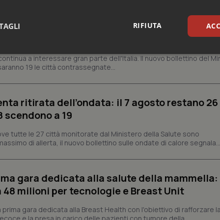
 solo al Nord. Anche domenica 9 agosto 19 citt
RIFIUTA
TAGLI
ACC
sari
Statistici
Mar
ontinua a interessare gran parte dell'Italia. Il nuovo bollettino del Mi
aranno 19 le città contrassegnate...
enta ritirata dell’ondata: il 7 agosto restano 26
’8 scendono a 19
Necessari
Statistici
Marketing
ve tutte le 27 città monitorate dal Ministero della Salute sono
assimo di allerta, il nuovo bollettino sulle ondate di calore segnala..
tribuiscono a rendere fruibile il sito web abilitandone funzionalità di base quali la nav
protette del sito. Il sito web non è in grado di funzionare correttamente senza questi coo
Fornitore
/
Dominio
Scadenza
Descrizione
prima gara dedicata alla salute della mammella:
METADATA
5 mesi 4
Questo cookie viene utilizzato p
YouTube
settimane
scelte di consenso e privacy dell'
.youtube.com
48 milioni per tecnologie e Breast Unit
interazione con il sito. Registra i
del visitatore riguardo a varie pol
impostazioni sulla privacy, garan
prima gara dedicata alla Breast Health con l'obiettivo di rafforzare l
preferenze siano onorate nelle se
coce e la presa in carico delle pazienti con tumore della...