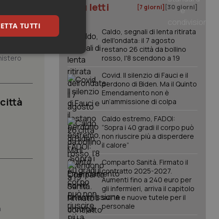
I più letti
[7 giorni]
[30 giorni]
à da
ETTA TUTTI
Caldo, segnali di lenta ritirata
dell'ondata: il 7 agosto
restano 26 città da bollino
keting
nistero
rosso, l'8 scendono a 19
Covid. Il silenzio di Fauci e il
perdono di Biden. Ma il Quinto
Emendamento non è
 città
un’ammissione di colpa
Caldo estremo, FADOI:
“Sopra i 40 gradi il corpo può
non riuscire più a disperdere
.
igazione sulle pagine
il calore”
kie.
Comparto Sanità. Firmato il
contratto 2025-2027.
er memorizzare le
Aumenti fino a 240 euro per
utente per la loro
gli infermieri, arriva il capitolo
 dati sul consenso
sull'IA e nuove tutele per il
itiche e
personale
tendo che le loro
a
ssioni future.