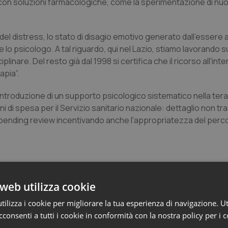
on soluzioni farmacologiche, come la sperimentazione di nuovi
el distress, lo stato di disagio emotivo generato dall'essere 
 psicologo. A tal riguardo, qui nel Lazio, stiamo lavorando sul
inare. Del resto già dal 1998 si certifica che il ricorso all'int
apia”.
'introduzione di un supporto psicologico sistematico nella tera
 di spesa per il Servizio sanitario nazionale: dettaglio non tr
pending review incentivando anche l'appropriatezza del percor
web utilizza cookie
ilizza i cookie per migliorare la tua esperienza di navigazione. Ut
e
consenti a tutti i cookie in conformità con la nostra policy per i 