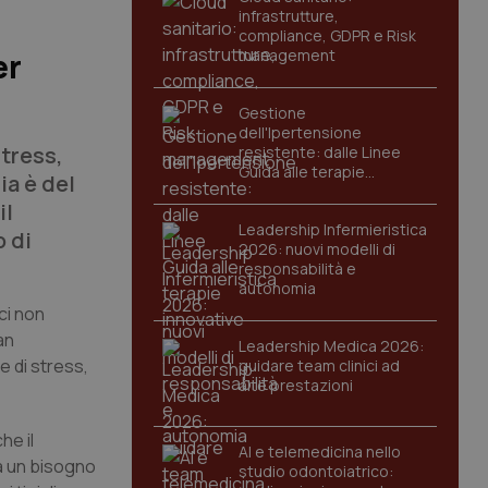
infrastrutture,
compliance, GDPR e Risk
management
er
Gestione
dell'Ipertensione
stress,
resistente: dalle Linee
Guida alle terapie
ia è del
innovative
il
Leadership Infermieristica
o di
2026: nuovi modelli di
responsabilità e
autonomia
ci non
an
Leadership Medica 2026:
e di stress,
guidare team clinici ad
alte prestazioni
he il
AI e telemedicina nello
ua un bisogno
studio odontoiatrico: