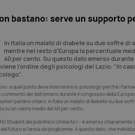
 non bastano: serve un supporto p
In Italia un malato di diabete su due soffre di 
mentre nel resto d'Europa la percentuale med
40 per cento. Su questo dato emerso durante 
iene l’ordine degli psicologi del Lazio: “In cas
cologo”.
ivo: a quel punto deve intervenire lo psicologo perché i farma
o a commento dei dati emersi durante il congresso della Europe
umeri parlano chiaro: in Italia un malato di diabete su due soffr
a su un valore medio del 40 per cento.
PhD Student del policlinico Umberto I – è emerso chiaramente c
a del futuro e l'ansia da ipoglicemia. A questo dato, che individ