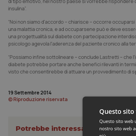
di tipo emotivo, nel nostro paese si vorrebbe rispondere c
insulina”.
“Noi non siamo d'accordo – chiarisce – occorre occuparsi d
una malattia cronica, e ad occuparsene può e deve essere lo
una progettualità sul diabete con partecipazione interdiscipl
psicologo agevola l'aderenza del paziente cronico alla ter
“Possiamo infine sottolineare – conclude Lastretti – che l
diabete potrebbe portare anche benefici rilevanti in termini
visto che consentirebbe di attuare un provvedimento di s
19 Settembre 2014
© Riproduzione riservata
Questo sito 
Questo sito web ut
Potrebbe interessarti in Cronach
nostro sito web ac
più