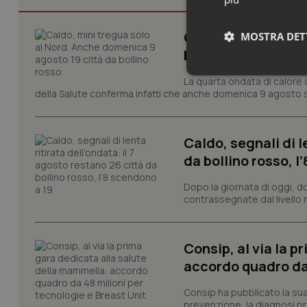
Caldo, mini tregua
MOSTRA DET
bollino rosso
Neces
La quarta ondata di calore c
della Salute conferma infatti che anche domenica 9 agosto s
Caldo, segnali di l
da bollino rosso, l
Dopo la giornata di oggi, do
contrassegnate dal livello m
I cookie necessari con
e l'accesso alle aree 
Nome
Consip, al via la 
VISITOR_PRIVACY_
accordo quadro da 
Consip ha pubblicato la sua 
prevenzione, la diagnosi pre