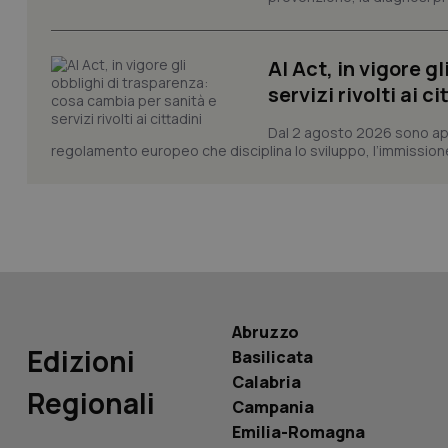
CookieScriptConse
AI Act, in vigore g
servizi rivolti ai ci
tracking-sites-ironf
tracking-enable
Dal 2 agosto 2026 sono applic
regolamento europeo che disciplina lo sviluppo, l’immissione s
tracking-sites-ironf
session-id
_ga
Abruzzo
Edizioni
Basilicata
PHPSESSID
Calabria
Regionali
Campania
Emilia-Romagna