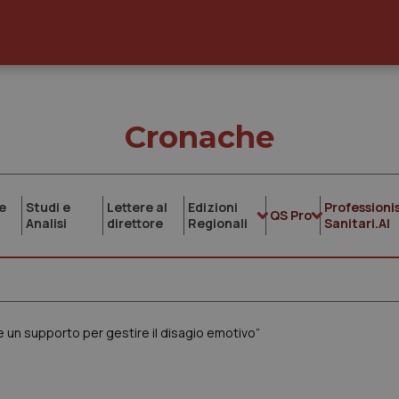
Cronache
e
Studi e
Lettere al
Edizioni
Professionis
QS Pro
Analisi
direttore
Regionali
Sanitari.AI
e un supporto per gestire il disagio emotivo”