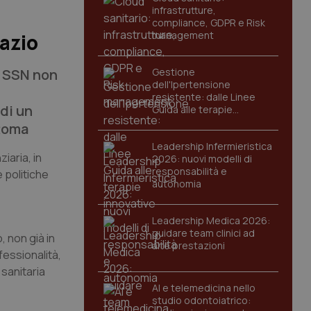
infrastrutture,
compliance, GDPR e Risk
management
Lazio
l SSN non
Gestione
dell'Ipertensione
resistente: dalle Linee
di un
Guida alle terapie
innovative
 Roma
Leadership Infermieristica
iaria, in
2026: nuovi modelli di
responsabilità e
 politiche
autonomia
Leadership Medica 2026:
guidare team clinici ad
, non già in
alte prestazioni
fessionalità,
sanitaria
AI e telemedicina nello
studio odontoiatrico: