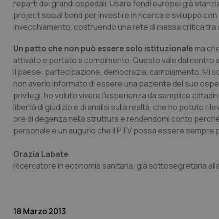
reparti dei grandi ospedali. Usare fondi europei già stanzia
project social bond per investire in ricerca e sviluppo con
_ga_KM60CM4NPH
invecchiamento, costruendo una rete di massa critica tra uni
Un patto che non può essere solo istituzionale
ma che 
attivato e portato a compimento. Questo vale dal centro 
Nome
il paese: partecipazione, democrazia, cambiamento. Mi sc
Nome
VISITOR_INFO1_LIV
non averlo informato di essere una paziente del suo osped
_ga_0VMQEQKQ1N
privilegi, ho voluto vivere l’esperienza da semplice cittad
libertà di giudizio e di analisi sulla realtà, che ho potuto 
ore di degenza nella struttura e rendendomi conto perché es
__Secure-YNID
personale e un augurio che il PTV possa essere sempre pi
Grazia Labate
YSC
Ricercatore in economia sanitaria, già sottosegretaria all
__Secure-
ROLLOUT_TOKEN
18 Marzo 2013
tracking-sites-