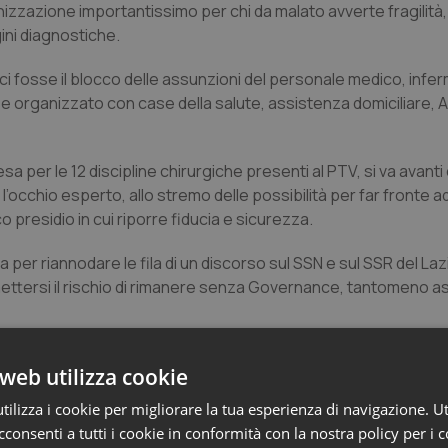
nizzazione importantissimo per chi da malato avverte fragilità,
gini diagnostiche.
ci fosse il blocco delle assunzioni del personale medico, infer
se organizzato con case della salute, assistenza domiciliare, A
sa per le 12 discipline chirurgiche presenti al PTV, si va avanti
l’occhio esperto, allo stremo delle possibilità per far fronte a
 presidio in cui riporre fiducia e sicurezza.
per riannodare le fila di un discorso sul SSN e sul SSR del Lazi
mettersi il rischio di rimanere senza Governance, tantomeno 
ar
e, senza dubbi o incertezze, non solo perché lo afferma la 
web utilizza cookie
, perchè riguarda la tutela della salute individuale e collettiva
l futuro dell’innovazione e del progresso scientifico e tecnolog
ilizza i cookie per migliorare la tua esperienza di navigazione. Ut
nomico sociale, che ha bisogno di risposte qui e subito ed o
consenti a tutti i cookie in conformità con la nostra policy per i 