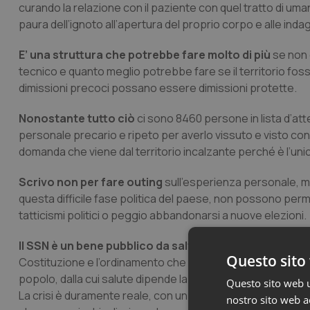
curando la relazione con il paziente con quel tratto di uma
paura dell’ignoto all’apertura del proprio corpo e alle inda
E’ una struttura che potrebbe fare molto di più
se non 
tecnico e quanto meglio potrebbe fare se il territorio fos
dimissioni precoci possano essere dimissioni protette.
Nonostante tutto ciò
ci sono 8460 persone in lista d’atte
personale precario e ripeto per averlo vissuto e visto con 
domanda che viene dal territorio incalzante perché è l’unico
Scrivo non per fare outing
sull’esperienza personale, ma 
questa difficile fase politica del paese, non possono per
tatticismi politici o peggio abbandonarsi a nuove elezioni.
Il SSN è un bene pubblico da salvaguardare e preserv
Questo sito 
Costituzione e l’ordinamento che lo regola, ma e soprattutto
popolo, dalla cui salute dipende la crescita del paese ed i
Questo sito web ut
La crisi è duramente reale, con un profondo malessere eco
nostro sito web ac