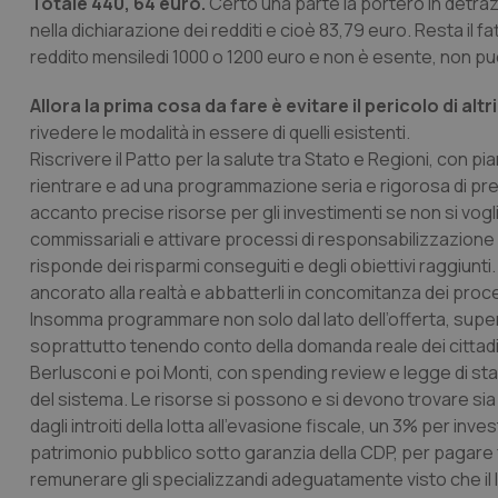
Totale 440, 64 euro.
Certo una parte la porterò in detraz
nella dichiarazione dei redditi e cioè 83,79 euro. Resta il 
CookieScriptConse
reddito mensiledi 1000 o 1200 euro e non è esente, non può 
Allora la prima cosa da fare è evitare il pericolo di altri
tracking-sites-ironf
rivedere le modalità in essere di quelli esistenti.
tracking-enable
Riscrivere il Patto per la salute tra Stato e Regioni, con 
rientrare e ad una programmazione seria e rigorosa di pre
tracking-sites-ironf
session-id
accanto precise risorse per gli investimenti se non si voglio
commissariali e attivare processi di responsabilizzazione no
_ga
risponde dei risparmi conseguiti e degli obiettivi raggiunti. 
ancorato alla realtà e abbatterli in concomitanza dei process
Insomma programmare non solo dal lato dell’offerta, supera
soprattutto tenendo conto della domanda reale dei cittad
Berlusconi e poi Monti, con spending review e legge di stabil
del sistema. Le risorse si possono e si devono trovare sia
PHPSESSID
dagli introiti della lotta all’evasione fiscale, un 3% per inve
patrimonio pubblico sotto garanzia della CDP, per pagare fo
remunerare gli specializzandi adeguatamente visto che il 