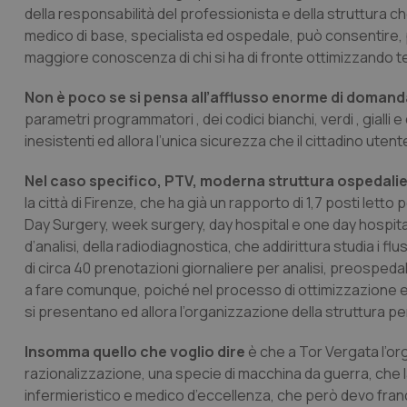
della responsabilità del professionista e della struttura c
medico di base, specialista ed ospedale, può consentire, p
maggiore conoscenza di chi si ha di fronte ottimizzando 
Non è poco se si pensa all’afflusso enorme di domand
parametri programmatori , dei codici bianchi, verdi , gialli e 
inesistenti ed allora l’unica sicurezza che il cittadino uten
Nel caso specifico, PTV, moderna struttura ospedali
la città di Firenze, che ha già un rapporto di 1,7 posti letto 
Day Surgery, week surgery, day hospital e one day hospital,
d’analisi, della radiodiagnostica, che addirittura studia i f
di circa 40 prenotazioni giornaliere per analisi, preospeda
a fare comunque, poiché nel processo di ottimizzazione e di
si presentano ed allora l’organizzazione della struttura pe
Insomma quello che voglio dire
è che a Tor Vergata l’org
razionalizzazione, una specie di macchina da guerra, che la
infermieristico e medico d’eccellenza, che però devo franc