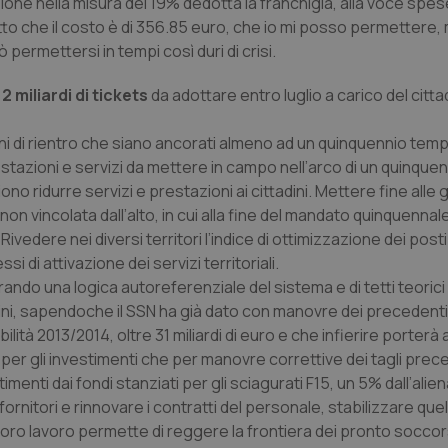
ione nella misura del 19% dedotta la franchigia, alla voce sp
fatto che il costo è di 356.85 euro, che io mi posso permettere,
nt
5 mesi 3
Questo cookie viene utilizzato da
CookieScript
settimane
Script.com per ricordare le pref
www.quotidianosanita.it
permettersi in tempi così duri di crisi.
sui cookie dei visitatori. È neces
dei cookie di Cookie-Script.com 
correttamente.
 2 miliardi di tickets
da adottare entro luglio a carico del citta
ish-
www.quotidianosanita.it
4
Questo cookie è impostato dall'a
settimane
abilitare il sistema di tracking a
piani di rientro che siano ancorati almeno ad un quinquennio tem
2 giorni
stazioni e servizi da mettere in campo nell’arco di un quinque
ish-
www.quotidianosanita.it
4
Questo cookie è impostato dall'a
settimane
assegnare un identificatore generi
no ridurre servizi e prestazioni ai cittadini. Mettere fine alle 
2 giorni
n vincolata dall’alto, in cui alla fine del mandato quinquennale
1 anno 1
Questo nome di cookie è associa
Google LLC
Rivedere nei diversi territori l’indice di ottimizzazione dei posti
mese
Universal Analytics, che è un a
.quotidianosanita.it
significativo del servizio di ana
i di attivazione dei servizi territoriali.
utilizzato da Google. Questo cook
per distinguere utenti unici as
ndo una logica autoreferenziale del sistema e di tetti teoric
generato in modo casuale come i
ini, sapendoche il SSN ha già dato con manovre dei precedent
cliente. È incluso in ogni richiest
sito e utilizzato per calcolare i dat
ità 2013/2014, oltre 31 miliardi di euro e che infierire porterà 
sessioni e campagne per i rapporti 
 per gli investimenti che per manovre correttive dei tagli prec
Sessione
Cookie generato da applicazioni 
PHP.net
stimenti dai fondi stanziati per gli sciagurati F15, un 5% dall’ali
linguaggio PHP. Si tratta di un id
www.quotidianosanita.it
generico utilizzato per mantenere 
rnitori e rinnovare i contratti del personale, stabilizzare quel
sessione utente. Normalmente 
generato in modo casuale, il mod
loro lavoro permette di reggere la frontiera dei pronto soccor
utilizzato può essere specifico pe