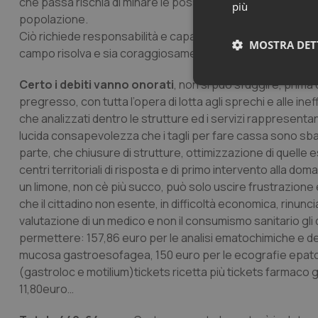
che passa rischia di minare le possibili strategie di fuori
più
popolazione.
Ciò richiede responsabilità e capacità di governo nel diffic
MOSTRA DET
campo risolva e sia coraggiosamente rivolta al futuro.
Certo i debiti vanno onorati
, non si può sfuggire, prima di
Neces
pregresso, con tutta l’opera di lotta agli sprechi e alle in
che analizzati dentro le strutture ed i servizi rappresentan
lucida consapevolezza che i tagli per fare cassa sono sba
parte, che chiusure di strutture, ottimizzazione di quell
centri territoriali di risposta e di primo intervento alla d
un limone, non cè più succo, può solo uscire frustrazione e
che il cittadino non esente, in difficoltà economica, rinuncia 
I cookie necessari con
valutazione di un medico e non il consumismo sanitario gli 
e l'accesso alle aree 
permettere: 157,86 euro per le analisi ematochimiche e del
Nome
mucosa gastroesofagea, 150 euro per le ecografie epato, 
VISITOR_PRIVACY_
(gastroloc e motilium)tickets ricetta più tickets farmaco g
11,80euro…