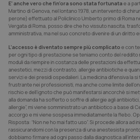
E’ anche vero che fin’ora sono stata fortunata
e a par
Martino di Genova, nel lontano 1978, un intervento di chirurg
perone) effettuato al Policlinico Umberto primo di Roma ne
Vergata di Roma, posso dire che ho vissuto nascita, trasfo
amministrativa, ma nel suo concreto divenire di un diritto e
L’accesso è diventato sempre più complicato
e con te
per ogni tipo di prestazione se teniamo conto del reddito medi
moduli da riempire in costanza delle prestazioni da effettu
anestetici, mezzi di contrasto, allergie antibiotiche e quan
servizi e dei presidi ospedalieri. La medicina difensiva 
frustrante nei professionisti, ma anche come limite dell
rischio e dell’ignoto che può manifestarsi ancorchè si me
alla domanda ha sofferto o soffre di allergie agli antibiotic
allergie”, mi viene somministrato un antibiotico a base di C
accorgo e mi viene sospesa immediatamente la flebo. Oppu
Risposta: “Non ne ho mai fatto uso”. Si procede allora ad in
rassicurandomi con la presenza di una anestesista pronto 
dobbiamo firmare ad ogni passo dalla diagnostica all’inter