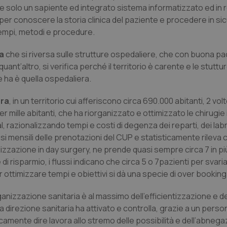
he solo un sapiente ed integrato sistema informatizzato ed in r
er conoscere la storia clinica del paziente e procedere in sic
tempi, metodi e procedure.
a
che si riversa sulle strutture ospedaliere, che con buona pa
quant’altro, si verifica perché il territorio è carente e le stuttur
te ha è quella ospedaliera.
era
, in un territorio cui afferiscono circa 690.000 abitanti, 2 v
per mille abitanti, che ha riorganizzato e ottimizzato le chirugie 
 razionalizzando tempi e costi di degenza dei reparti, dei labr
lussi mensili delle prenotazioni del CUP e statisticamente rileva 
lizzazione in day surgery, ne prende quasi sempre circa 7 in p
 risparmio, i flussi indicano che circa 5 o 7pazienti per svaria
r ottimizzare tempi e obiettivi si dà una specie di over booking
anizzazione sanitaria è al massimo dell’efficientizzazione e de
 direzione sanitaria ha attivato e controlla, grazie a un perso
amente dire lavora allo stremo delle possibilità e dell’abnega