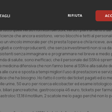
uscita dalla crisi con conseguenze sempre più gravi su amplissi
ile presente con l’occhio vigile all’impatto che ogni azione ch
RIFIUTA
TAGLI
ACC
 tutto quelli verso i fornitori del SSN, verso i piani di rientro da
sari
Statistici
Mar
efficienze che ancora esistono, verso blocchi e tetti al personal
o un vincolo immorale per chi presta l’opera e chi la riceve, av
gliati e controproducenti, che senza investimenti non si va d
e esistenti senza immaginare e programmare nel breve e medio
omanda di salute, sono inefficaci, che il personale del SSN è sp
 medicina difensiva che non fanno bene al SSN e alla salute de
Necessari
Statistici
Marketing
alle cure e sposta a tempi migliori l’uso di prestazioni e servizi 
tribuiscono a rendere fruibile il sito web abilitandone funzionalità di base quali la nav
dice che ha bisogno. Ho fatto il conto dei ticket pagati ed io m
protette del sito. Il sito web non è in grado di funzionare correttamente senza questi coo
le urine, 50 euro per ricerca elicobacter ed esame istologico
Fornitore
/
Dominio
Scadenza
Descrizione
biliari pancreatiche, gastroscopia 46 euro, tickets per farm
METADATA
5 mesi 4
Questo cookie viene utilizzato p
YouTube
astroloc 13,18 il motilium, 2 scatole me lo pago perché non lo p
settimane
scelte di consenso e privacy dell'
.youtube.com
interazione con il sito. Registra i
del visitatore riguardo a varie pol
impostazioni sulla privacy, garan
preferenze siano onorate nelle se