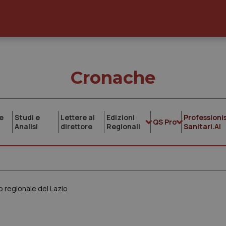
Cronache
e
Studi e
Lettere al
Edizioni
Professionis
QS Pro
Analisi
direttore
Regionali
Sanitari.AI
o regionale del Lazio