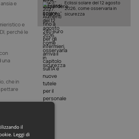
Eclissi solare del 12 agosto
 ansia e
2026, come osservarla in
sicurezza
mieristico e
DI, perché le
 con
d una
o, che in
aspettare
nostra
 di un
ico.
ilizzando il
gni giorno
cookie.
Leggi di