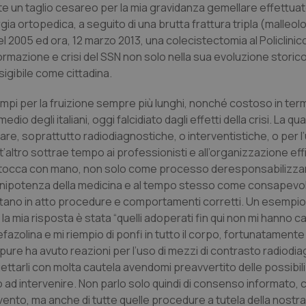
te un taglio cesareo per la mia gravidanza gemellare effettuato
ia ortopedica, a seguito di una brutta frattura tripla (malleolo,
l 2005 ed ora, 12 marzo 2013, una colecistectomia al Policlinic
rmazione e crisi del SSN non solo nella sua evoluzione storico
sigibile come cittadina.
mpi per la fruizione sempre più lunghi, nonché costoso in termi
o degli italiani, oggi falcidiato dagli effetti della crisi. La qua
are, soprattutto radiodiagnostiche, o interventistiche, o per l’
t’altro sottrae tempo ai professionisti e all’organizzazione eff
la si tocca con mano, non solo come processo deresponsabilizza
’onnipotenza della medicina e al tempo stesso come consapevo
ttano in atto procedure e comportamenti corretti. Un esempio 
i, la mia risposta è stata “quelli adoperati fin qui non mi hanno 
efazolina e mi riempio di ponfi in tutto il corpo, fortunatament
re ha avuto reazioni per l’uso di mezzi di contrasto radiodia
iettarli con molta cautela avendomi preavvertito delle possibili
ad intervenire. Non parlo solo quindi di consenso informato, 
vento, ma anche di tutte quelle procedure a tutela della nostra