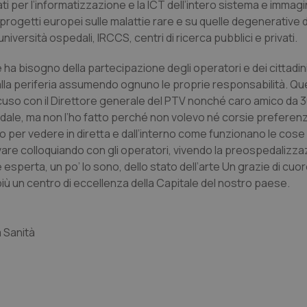
buon esempio è mantenere uno s
ti per l’informatizzazione e la ICT dell’intero sistema e immagin
un utente tra le pagine.
 progetti europei sulle malattie rare e su quelle degenerative 
.quotidianosanita.it
1 anno 1
Questo cookie viene utilizzato d
versità ospedali, IRCCS, centri di ricerca pubblici e privati.
mese
per mantenere lo stato della ses
ha bisogno della partecipazione degli operatori e dei cittadi
alla periferia assumendo ognuno le proprie responsabilità. Q
Fornitore
Fornitore
/
/
Dominio
Scadenza
Descrizione
uso con il Direttore generale del PTV nonché caro amico da 30
Scadenza
Descrizione
Dominio
E
5 mesi 4
Questo cookie è impostato da Youtube per
Google LLC
ale, ma non l’ho fatto perché non volevo né corsie preferenzi
settimane
delle preferenze dell'utente per i video d
.youtube.com
.quotidianosanita.it
1 anno 1
Questo cookie viene utilizzato da Google Analy
ino per vedere in diretta e dall’interno come funzionano le cose
nei siti; può anche determinare se il visita
mese
lo stato della sessione.
utilizzando la nuova o la vecchia versione d
rilevare colloquiando con gli operatori, vivendo la preospedalizza
Youtube.
perta, un po’ lo sono, dello stato dell’arte Un grazie di cuore 
.youtube.com
5 mesi 4
Questo cookie è impostato da Youtube per
ù un centro di eccellenza della Capitale del nostro paese.
settimane
delle preferenze dell'utente per i video d
nei siti; può anche determinare se il visita
utilizzando la nuova o la vecchia versione d
Youtube.
Sessione
Questo cookie è impostato da YouTube per
a Sanità
Google LLC
delle visualizzazioni dei video incorporati.
.youtube.com
.youtube.com
5 mesi 4
Questo cookie è impostato da YouTube pe
settimane
dell'autenticazione e della personalizzazi
utente
www.quotidianosanita.it
4
Questo cookie è impostato dall'applicazion