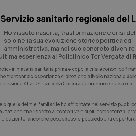
 Servizio sanitario regionale del 
Ho vissuto nascita, trasformazione e crisi de
solo nella sua evoluzione storico politica ed
amministrativa, ma nel suo concreto divenire 
 ultima esperienza al Policlinico Tor Vergata di
policy in materia sanitaria prima e dopo la crisi economico finanz
e trentennale esperienza di direzione a livello nazionale delle
mmissione Affari Sociali della Camera ed un anno e mezzo da
 o quella dei miei familiari le ho affrontate nel servizio pubblico
valutazione che rispetto al confort vale di più competenza, pro
tadino paziente, ancorchè possedessi e possiedo una copertura 