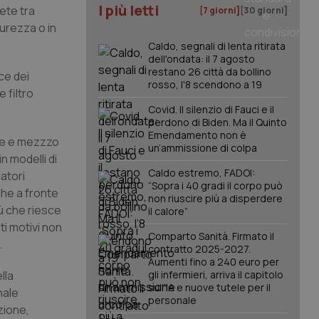
I più letti
ete tra
[7 giorni]
[30 giorni]
urezza o in
Caldo, segnali di lenta ritirata
dell'ondata: il 7 agosto
restano 26 città da bollino
ce dei
rosso, l'8 scendono a 19
e filtro
Covid. Il silenzio di Fauci e il
perdono di Biden. Ma il Quinto
Emendamento non è
olte e mezzzo
un’ammissione di colpa
in modelli di
Caldo estremo, FADOI:
atori
“Sopra i 40 gradi il corpo può
che a fronte
non riuscire più a disperdere
iù che riesce
il calore”
ti motivi non
Comparto Sanità. Firmato il
.
contratto 2025-2027.
Aumenti fino a 240 euro per
lla
gli infermieri, arriva il capitolo
sull'IA e nuove tutele per il
nale
personale
zione,