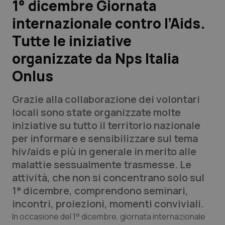
1° dicembre Giornata
internazionale contro l’Aids.
Scienza e Farmaci
Tutte le iniziative
Studi e Analisi
organizzate da Nps Italia
Onlus
Lettere al direttore
Grazie alla collaborazione dei volontari
Edizioni Regionali
locali sono state organizzate molte
iniziative su tutto il territorio nazionale
QS Pro
per informare e sensibilizzare sul tema
hiv/aids e più in generale in merito alle
Professionisti Sanitari.AI
malattie sessualmente trasmesse. Le
attività, che non si concentrano solo sul
Abruzzo
QS Pro Gold
1° dicembre, comprendono seminari,
incontri, proiezioni, momenti conviviali.
QS Club
Newsletter
Basilicata
Artrite & artrosi
In occasione del 1° dicembre, giornata internazionale