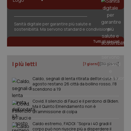
Sanità digitale per garantire più salute e
sostenibilità. Ma servono standard e condivisione
Tutti gli speciali
I più letti
[7 giorni]
[30 giorni]
Caldo, segnali di lenta ritirata dell'ondata: il 7
agosto restano 26 città da bollino rosso, l'8
scendono a 19
_ga_KM60CM4NPH
.quotidianosanita.it
1 anno
mes
Covid. Il silenzio di Fauci e il perdono di Biden.
Ma il Quinto Emendamento non è
un’ammissione di colpa
Caldo estremo, FADOI: “Sopra i 40 gradi il
corpo può non riuscire più a disperdere il