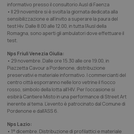
informativo presso il consultorio Ausl di Faenza
Salute orale & impianti
• Il 29 novembre si è svolta la giornata dedicata alla
sensibilizzazione e all’invito a superare la paura del
Sangue & coagulazione
test Hiv. Dalle 8.00 alle 12.00, in tutta l'Ausl della
Romagna, sono aperti gli ambulatori dove effettuare il
Tiroide
test.
Tumore al seno
Nps Friuli Venezia Giulia:
• 29 novembre. Dalle ore 15.30 alle ore 19.00, in
Piazzetta Cavour a Pordenone, distribuzione
Tumore ovarico
preservativi e materiale informativo. I commercianti del
centro città esporranno nelle loro vetrine il fiocco
Tumori del Polmone & Testa Collo
rosso, simbolo della lotta all’HIV. Per l’occasione si
esibirà Cantiere Misto in una performance di Street Art
Tumori gastrointestinali
inerente al tema. L’evento è patrocinato dal Comune di
Pordenone e dall’ASS 6.
Ulcera & Reflusso
Nps Lazio:
Vaccini
• 1° dicembre. Distribuzione di profilattici e materiale