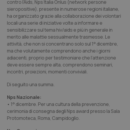
contro l’Aids, Nps Italia Onlus (network persone
Calabria
Asma & BPCO
sieropositive), presente in numerose regioni italiane,
ha organizzato grazie alla collaborazione dei volontari
Campania
Car-T
locali una serie di iniziative volte a informare e
sensibilizzare sul tema hiv/aids e più in generale in
Emilia-Romagna
Colesterolo & coronaropatie
merito alle malattie sessualmente trasmesse. Le
attività, che non si concentrano solo sul 1° dicembre,
Friuli Venezia Giulia
Dermatite Atopica
ma che volutamente comprendono anche i giorni
adiacenti, proprio per testimoniare che l’attenzione
Lazio
Diabete & glucometri
deve essere sempre alta, comprendono seminari,
incontri, proiezioni, momenti conviviali.
Liguria
Disturbi dell’umore
Di seguito una summa.
Lombardia
Dolore
Nps Nazionale:
• 1° dicembre. Per una cultura della prevenzione,
Marche
Donna & Salute
cerimonia di consegna degli Nps award presso la Sala
Protomoteca, Roma, Campidoglio.
Molise
Epatiti