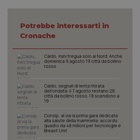
VISITOR_PRIVACY_METADATA
5 mesi
YouTube
settim
.youtube.com
Potrebbe interessarti in
Cronache
Caldo, mini tregua solo al Nord. Anche
domenica 9 agosto 19 città da bollino
rosso
Caldo, segnali di lenta ritirata
dell’ondata: il 7 agosto restano 26
città da bollino rosso, l’8 scendono a
19
CookieScriptConsent
5 mesi
CookieScript
settim
www.quotidianosanita.it
Consip, al via la prima gara dedicata
alla salute della mammella: accordo
quadro da 48 milioni per tecnologie e
Breast Unit