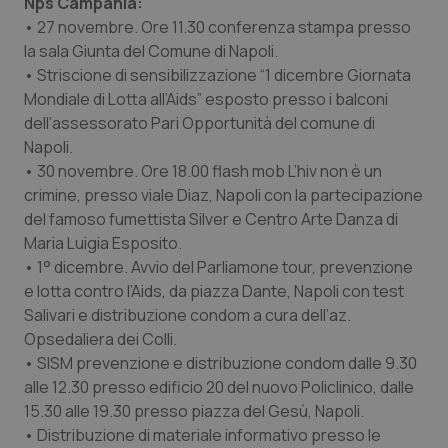
Nps Campania:
• 27 novembre. Ore 11.30 conferenza stampa presso
Piemonte
HIV
la sala Giunta del Comune di Napoli.
• Striscione di sensibilizzazione “1 dicembre Giornata
Provincia Autonoma di Bolzano
Infezioni & Febbre
Mondiale di Lotta all’Aids” esposto presso i balconi
dell’assessorato Pari Opportunità del comune di
Provincia Autonoma di Trento
Ipertensione & Scompenso
Napoli.
• 30 novembre. Ore 18.00 flash mob L’hiv non è un
Puglia
Malattie rare
crimine, presso viale Diaz, Napoli con la partecipazione
del famoso fumettista Silver e Centro Arte Danza di
Sardegna
Malattia di Crohn & Rettocolite Ulcerosa
Maria Luigia Esposito.
• 1° dicembre. Avvio del Parliamone tour, prevenzione
e lotta contro l’Aids, da piazza Dante, Napoli con test
Sicilia
Neuroscienze & patologie neurodegenerative
Salivari e distribuzione condom a cura dell’az.
Opsedaliera dei Colli.
Toscana
Obesità
• SISM prevenzione e distribuzione condom dalle 9.30
alle 12.30 presso edificio 20 del nuovo Policlinico, dalle
Umbria
Oftalmologia
15.30 alle 19.30 presso piazza del Gesù, Napoli.
• Distribuzione di materiale informativo presso le