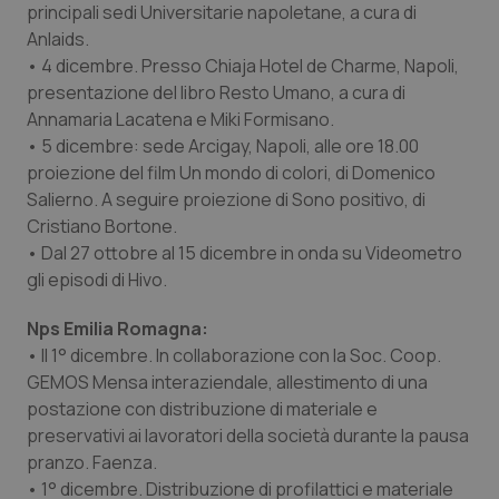
Valle D’Aosta
Oncodermatologia
principali sedi Universitarie napoletane, a cura di
Anlaids.
Veneto
Oncoematologia
• 4 dicembre. Presso Chiaja Hotel de Charme, Napoli,
presentazione del libro Resto Umano, a cura di
Oncologia & Nutrizione
Annamaria Lacatena e Miki Formisano.
• 5 dicembre: sede Arcigay, Napoli, alle ore 18.00
proiezione del film Un mondo di colori, di Domenico
Psoriasi & pelle
Salierno. A seguire proiezione di Sono positivo, di
Cristiano Bortone.
Quotidiano Cardiologia
• Dal 27 ottobre al 15 dicembre in onda su Videometro
gli episodi di Hivo.
Quotidiano Chirurgia
Nps Emilia Romagna:
Quotidiano Oncologia
• Il 1° dicembre. In collaborazione con la Soc. Coop.
GEMOS Mensa interaziendale, allestimento di una
Quotidiano Pediatria
postazione con distribuzione di materiale e
preservativi ai lavoratori della società durante la pausa
pranzo. Faenza.
Rene & patologie urogenitali
• 1° dicembre. Distribuzione di profilattici e materiale