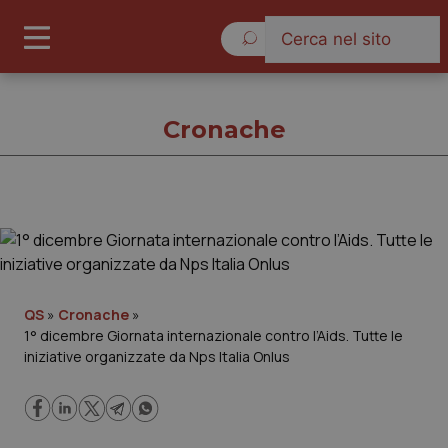
Venerdì 7 Agosto 2026
Cronache
Cronache
Cronache
QS
»
Cronache
»
1° dicembre Giornata internazionale contro l’Aids. Tutte le
Governo e Parlamento
iniziative organizzate da Nps Italia Onlus
Regioni e Asl
Lavoro e Professioni