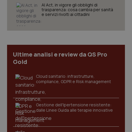
AI Act, in vigore gli obblighi di
trasparenza: cosa cambia per sanità
e servizi rivolti ai cittadini
tracking-sites-ironfish-
www.quotidianosanita.it
4
tracking-enable
settim
2 gior
Ultime analisi e review da QS Pro
Gold
tracking-sites-ironfish-
www.quotidianosanita.it
4
session-id
settim
Cloud sanitario: infrastrutture,
2 gior
compliance, GDPR e Risk management
Gestione dell'Ipertensione resistente:
_ga
1 anno
Google LLC
mes
.quotidianosanita.it
dalle Linee Guida alle terapie innovative