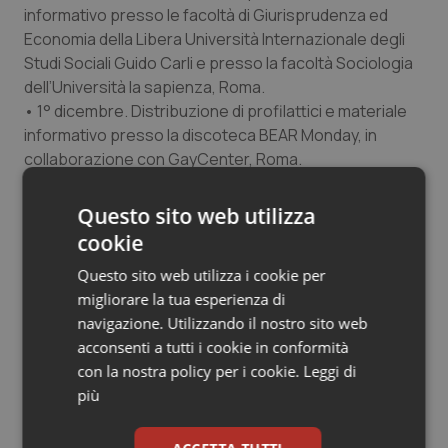
informativo presso le facoltà di Giurisprudenza ed
Economia della Libera Università Internazionale degli
Studi Sociali Guido Carli e presso la facoltà Sociologia
dell’Università la sapienza, Roma.
• 1° dicembre. Distribuzione di profilattici e materiale
informativo presso la discoteca BEAR Monday, in
collaborazione con GayCenter, Roma.
Nps Lombardia:
Questo sito web utilizza
• 1° dicembre. Ore 20.00 Douala e Milano insieme per la
cookie
lotta all’Aids. Cibi, musica e cultura del Camerun,
presso spazio Energolab, via Plinio 38, Milano.
Questo sito web utilizza i cookie per
migliorare la tua esperienza di
Nps Puglia:
navigazione. Utilizzando il nostro sito web
• 23 novembre. Biblioteca Acclavio di Taranto, a cura di
acconsenti a tutti i cookie in conformità
Nps Puglia, proiezione di Sono Positivo, film del 1999
con la nostra policy per i cookie.
Leggi di
diretto da Cristiano Bortone che narra la storia di una
più
famiglia di meridionali perseguitati dalla sfortuna, i cui
componenti scoprono l’uno dopo l’altro di essere